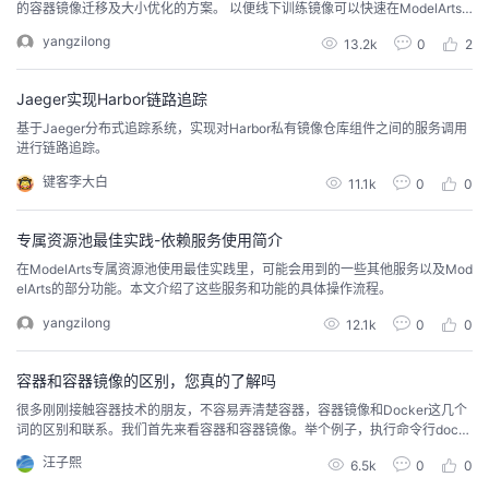
的容器镜像迁移及大小优化的方案。 以便线下训练镜像可以快速在ModelArts
服务上跑起来。
yangzilong
13.2k
0
2
Jaeger实现Harbor链路追踪
基于Jaeger分布式追踪系统，实现对Harbor私有镜像仓库组件之间的服务调用
进行链路追踪。
键客李大白
11.1k
0
0
专属资源池最佳实践-依赖服务使用简介
在ModelArts专属资源池使用最佳实践里，可能会用到的一些其他服务以及Mod
elArts的部分功能。本文介绍了这些服务和功能的具体操作流程。
yangzilong
12.1k
0
0
容器和容器镜像的区别，您真的了解吗
很多刚刚接触容器技术的朋友，不容易弄清楚容器，容器镜像和Docker这几个
词的区别和联系。我们首先来看容器和容器镜像。举个例子，执行命令行dock
er search nginx，搜索结果的一条条记录就是一个个容器镜像。所谓镜像，就
汪子熙
6.5k
0
0
是一个静态概念，一个镜像由若干只读层(read-only layer)构成。上图左边是D
ocker镜像的内部实现细节，我们能看到多个只读层叠加在一起，层与层之间通