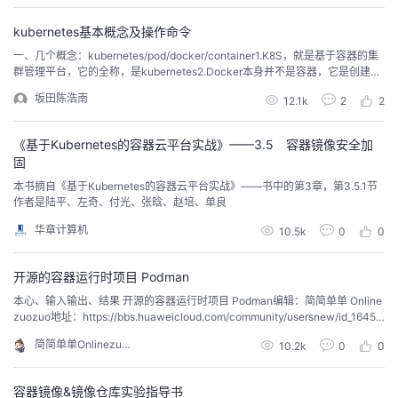
进行调整，以便在这类场景达到足够好的通用性。
kubernetes基本概念及操作命令
一、几个概念：kubernetes/pod/docker/container1.K8S，就是基于容器的集
群管理平台，它的全称，是kubernetes2.Docker本身并不是容器，它是创建容
器的工具，是应用容器引擎。3.pod是k8s中的最小部署单元，不是一个程序/进
坂田陈浩南
12.1k
2
2
程，而是一个环境4.一个pod可以运行1个或多个containerkubernetes中的Dae
monSet等概念Daemon...
《基于Kubernetes的容器云平台实战》——3.5 容器镜像安全加
固
本书摘自《基于Kubernetes的容器云平台实战》——书中的第3章，第3.5.1节
作者是陆平、左奇、付光、张晗、赵培、单良
华章计算机
10.5k
0
0
开源的容器运行时项目 Podman
本心、输入输出、结果 开源的容器运行时项目 Podman编辑：简简单单 Online
zuozuo地址：https://bbs.huaweicloud.com/community/usersnew/id_16451
57907927782 前言开源的容器运行时项目 Podman Podman 简介Podman 是
简简单单Onlinezuozuo
10.2k
0
0
一个开源的容器运行时项目，可在大多数 Linux 平台上使用。Podman 提供与...
容器镜像&镜像仓库实验指导书