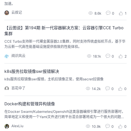
加速。
云叔记
8.6k
0
1
【云图说】第194期 新一代容器解决方案：云容器引擎CCE Turbo
集群
CCE Turbo支持新一代裸金属容器2.0集群，同时支持传统虚拟机节点，基于华
为云新一代高性能基础设施提供极致的性能体验。
阅识风云
18.1k
0
2
k8s服务拉取镜像swr报错解决
k8s服务拉取镜像swr报错，主机拉镜像正常，使用secret拉镜像
百花中了
14.2k
0
0
Docker构建和管理异构镜像
在Docker Swarm/Kubernetes/Openshift这类容器编排引擎进行服务部署时，
简单地定义和使用一个Yaml文件进行跨平台混合部署将成为一个很大的问题
（例如需要进行节点架构识别后，拉取指定镜像名称）。为了解决这个问题，D
AlexLiu
10.9k
0
0
ocker其实提出了一个异构镜像构建的基础原则，并推荐开发者均采用这种方式