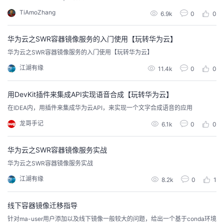
持
建
证
实
的
TiAmoZhang
6.9k
0
0
议
验
收
华为云之SWR容器镜像服务的入门使用【玩转华为云】
华为云之SWR容器镜像服务的入门使用【玩转华为云】
藏
江湖有缘
11.4k
0
0
用DevKit插件来集成API实现语音合成【玩转华为云】
在IDEA内，用插件来集成华为云API，来实现一个文字合成语音的应用
龙哥手记
6.1k
0
0
华为云之SWR容器镜像服务实战
华为云之SWR容器镜像服务实战
江湖有缘
8.2k
0
1
线下容器镜像迁移指导
针对ma-user用户添加以及线下镜像一般较大的问题，给出一个基于conda环境