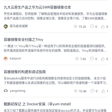
过...
九大云原生产品之华为云SWR容器镜像仓库
学完本课程后，您将能够: 了解制品管理技术现状和发展趋势，华为云容器镜像
仓库产品能力访问控制、镜像全域分发、镜像安全等介绍，了解SWR容器镜像
仓库服务功能
菜鸟级攻城狮
15.2k
0
0
容器镜像安全扫描之Trivy
一 概述 1.1 Trivy简介Trivy是一种适用于CI的简单而全面的容器漏洞扫描程序。
软件漏洞是指软件或操作系统中存在的故障、缺陷或弱点。Trivy检测操作系统
包（Alpine、RHEL、CentOS等）和应用程序依赖（Bundler、Composer、np
kaliarch
7.4k
0
0
m、yarn等）的漏洞。Trivy很容易使用，只要安装二进制文件，就可以扫描
了。扫描只需指定容器的镜像名称。与其他镜像扫描工具相比...
容器镜像的构建和调试指南
在ModelArts服务中进行训练和推理都支持使用自定义的容器镜像。 本文介绍
了构建容器镜像以及调试镜像的全过程，可以辅助用户快速构建一个深度学习
的自定义容器镜像。
yangzilong
10.8k
0
1
鲲鹏初探记 之 Docker安装（非yum install）
本文介绍了鲲鹏云服务器手动安装指定版本docker的方法，并设置华为云镜像