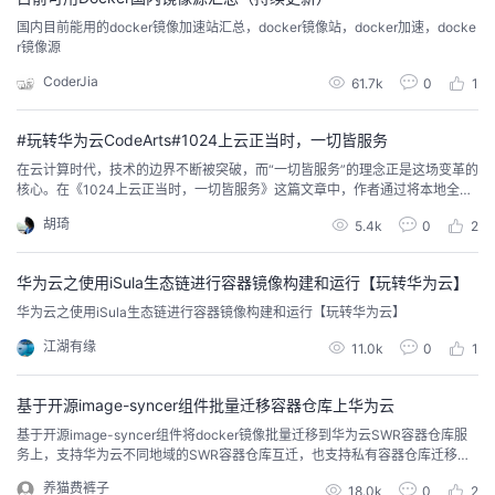
国内目前能用的docker镜像加速站汇总，docker镜像站，docker加速，docke
者
r镜像源
CoderJia
61.7k
0
1
我
#玩转华为云CodeArts#1024上云正当时，一切皆服务
的
我
在云计算时代，技术的边界不断被突破，而“一切皆服务”的理念正是这场变革的
核心。在《1024上云正当时，一切皆服务》这篇文章中，作者通过将本地全栈
博
的
我
项目迁移至华为云的实际操作，展示了从开发到部署的完整流程，尤其是在华
胡琦
5.4k
0
2
为云 CodeArts 与 CCE 的支持下，如何通过容器化、自动化流水线将项目快速
上线。对于想要掌握云上开发与部署的开发者，这篇文章无疑是一份实践经验
客
论
的
我
的宝贵指南。
华为云之使用iSula生态链进行容器镜像构建和运行【玩转华为云】
坛
圈
的
我
华为云之使用iSula生态链进行容器镜像构建和运行【玩转华为云】
江湖有缘
11.0k
0
1
子
直
的
我
基于开源image-syncer组件批量迁移容器仓库上华为云
我
播
活
的
基于开源image-syncer组件将docker镜像批量迁移到华为云SWR容器仓库服
务上，支持华为云不同地域的SWR容器仓库互迁，也支持私有容器仓库迁移到
我
动
关
的
SWR服务。
养猫费裤子
18.0k
0
2