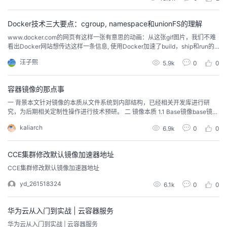
我
注
的
开
Docker技术三大要点：cgroup, namespace和unionFS的理解
的
Programs
发
www.docker.com的网页有这样一张有意思的动画：从这张gif图片，我们不难
看出Docker网站想传达这样一条信息, 使用Docker加速了build，ship和run的
过程。Docker最早问世是2013年，以一个开源项目的方式被大家熟知。Dock
支
者
汪子熙
5.9k
0
0
er的奠基者是dotcloud，一家开发PaaS平台的技术公司。不过可惜的是，这家
公司把Docker开源之后，于2016年倒闭了，因为其...
持
学
容器镜像的那点事
一 背景本文针对镜像的本质从文件系统到内部结构，已经相关开发库进行研
我
堂
究，为后期相关定制性操作进行技术预研。 二 镜像本质 1.1 Base镜像base镜像
的两层含义不依赖其他镜像，从 scratch 构建。其他镜像可以之为基础进行扩
kaliarch
6.9k
0
0
展。所以，能称作 base 镜像的通常都是各种 Linux 发行版的 Docker 镜像，比
的
我
我
如 Ubuntu, Debian, CentOS 等，docker ...
CCE集群修改默认镜像加速器地址
技
的
的
我
CCE集群修改默认镜像加速器地址
术
云
yd_261518324
课
的
我
6.1k
0
0
支
声
程
认
的
我
华为云从入门到实战 | 云容器服务
华为云从入门到实战 | 云容器服务