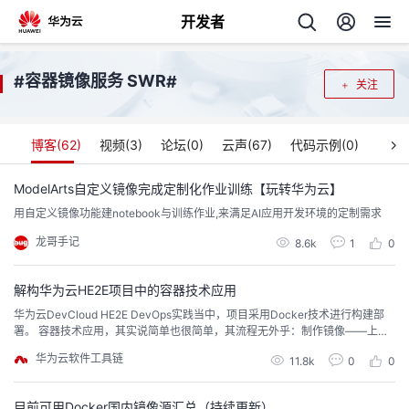
开发者
返
容器镜像服务 SWR
#
#
关注
回
博客(
62
)
视频(
3
)
论坛(
0
)
云声(
67
)
代码示例(
0
)
ModelArts自定义镜像完成定制化作业训练【玩转华为云】
用自定义镜像功能建notebook与训练作业,来满足AI应用开发环境的定制需求
个
龙哥手记
8.6k
1
0
我
人
解构华为云HE2E项目中的容器技术应用
的
主
华为云DevCloud HE2E DevOps实践当中，项目采用Docker技术进行构建部
署。 容器技术应用，其实说简单也很简单，其流程无外乎：制作镜像——上传
镜像——拉取镜像——启动镜像。 今天，我们就带大家从容器技术应用的角度
开
页
华为云软件工具链
11.8k
0
0
来解构HE2E项目。
发
目前可用Docker国内镜像源汇总（持续更新）