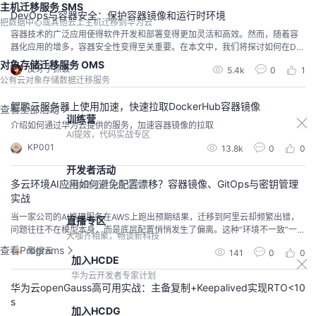
主机迁移服务 SMS
的示例代码：bashCopy code# 创...
DevOps与容器安全：保护容器镜像和运行时环境
把数据中心或其他云上主机迁移到华为云
容器技术的广泛应用使得软件开发和部署变得更加灵活和高效。然而，随着容
器化应用的增多，容器安全性变得至关重要。在本文中，我们将探讨如何在De
vOps环境中保护容器镜像和运行时环境的安全性。我们将介绍一些最佳实践和
对象存储迁移服务 OMS
皮牙子抓饭
5.4k
0
1
工具，帮助您确保容器应用的安全性。保护容器镜像的安全性：容器镜像是构
公有云对象存储数据迁移服务
建容器化应用的基础。以下是一些保护容器镜像安全性的关键步骤：使用官方
和可信的基础镜像：选择来自官方和受信任来源的基础...
鲲鹏云服务器上使用加速，快速拉取DockerHub容器镜像
查看全部活动
训练营
介绍如何通过华为云提供的服务，加速容器镜像的拉取
AI提效，代码实战专区
KP001
13.8k
0
0
开发者活动
多云环境AI应用如何避免配置漂移？容器镜像、GitOps与密钥管理
全球开发者技术交流
实战
当一家公司的AI推理服务在AWS上跑出预期结果，迁移到阿里云却频繁出错，
直播专区
问题往往不在模型本身，而是底层配置悄悄发生了偏离。这种“环境不一致”一旦
大咖齐相聚，畅谈新科技
与多云架构叠加，排查成本会指数级上升。寻找一套可落地的多云环境AI应用
查看Programs
聚搜云
141
0
0
配置漂移解决方案，正在成为企业从单云试点走向多云部署的硬性门槛。
加入HCDE
华为云开发者专家计划
华为云openGauss高可用实战：主备复制+Keepalived实现RTO<10
s
加入HCDG