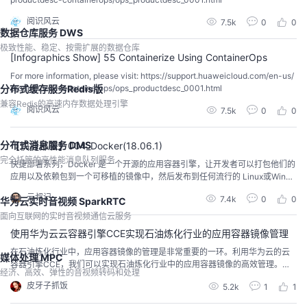
阅识风云
7.5k
0
0
数据仓库服务 DWS
极致性能、稳定、按需扩展的数据仓库
[Infographics Show] 55 Containerize Using ContainerOps
For more information, please visit: https://support.huaweicloud.com/en-us/
productdesc-containerops/ops_productdesc_0001.html
分布式缓存服务Redis版
兼容Redis的高速内存数据处理引擎
阅识风云
7.5k
0
0
分布式消息服务 DMS
【快捷部署】004_Docker(18.06.1)
完全托管的高性能消息队列服务
快捷部署系列，Docker 是一个开源的应用容器引擎，让开发者可以打包他们的
应用以及依赖包到一个可移植的镜像中，然后发布到任何流行的 Linux或Windo
ws操作系统的机器上，也可以实现虚拟化。
云叔记
7.4k
0
0
华为云实时音视频 SparkRTC
面向互联网的实时音视频通信云服务
使用华为云云容器引擎CCE实现石油炼化行业的应用容器镜像管理
在石油炼化行业中，应用容器镜像的管理是非常重要的一环。利用华为云的云
媒体处理 MPC
容器引擎CCE，我们可以实现石油炼化行业中的应用容器镜像的高效管理。以
经济、高效、弹性的音视频转码和处理
下是一些使用CCE实现应用容器镜像管理的方法和示例代码：1. 创建私有镜像
皮牙子抓饭
5.2k
1
1
仓库私有镜像仓库是存储和管理应用容器镜像的重要组件。使用CCE提供的镜
像仓库服务，我们可以创建一个私有镜像仓库。以下是一个创建私有镜像仓库