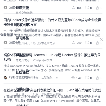
年已超过25亿美元，预计到2028年将突破45亿美元。与此同时，容器镜像的安
全问题触目惊心——卡巴斯基2026年6月的研究显示，分析的Docker Hub镜像
论坛交流
运维小星
164
0
0
中只有十分之一是完全最新的。CNCERT报告也指出，超过87%的容器镜像存
开发交流阵地
在高危或关键漏洞。更严峻的是供应链攻击风险。2026年已发生多起真实攻击
案例—...
国内Docker镜像库选型指南：为什么嘉为蓝鲸CPack成为企业级容
器镜像管理的优选方案
技术文章
分享技术干货
一、行业趋势：容器镜像管理进入深水区随着云原生技术的普及，容器镜像已
查看学堂
成为企业软件交付的核心载体。据Gartner报告，容器管理市场在2024年已超
学习路径
过25亿美元，预计到2028年将突破45亿美元，年复合增长率达17.6%。与此同
运维小星
292
0
0
助您开启云上热门技术进阶之旅
时，据Gartner预测，到2025年将有75%的企业采用云原生镜像仓库替代传统
方案。然而，容器镜像的快速普及也带来了严峻的安全挑战。据CNCERT 2025
年云原生...
镜像体积直降 70%：Maven + Jib 构建 Docker 镜像并推送华为云
AI主题学习
SWR
助力开发者一站式学习AI技术
接续 CodeArts Pipeline 流水线，深入 Maven 构建 Docker 镜像的最佳实践。
从 Jib 插件配置、Dockerfile 优化、多架构构建（X86 + 鲲鹏 ARM64）到 SW
在线课程
R 镜像仓库推送，最终融入 CodeArts Pipeline 实现代码提交到镜像推送的全自
体系化的培训课程，让您轻松上云
行者·全栈架构师
1.4k
0
0
动化。包含 3 组 Dockerfile 模板和镜像体积优化对比数据。
动手实验
在线商城首页推荐商品列表数据陈旧问题：SWR 缓存策略优化实践
精心设计云上实验，深度体验云服务
引言我们的首页推荐商品列表中，数据的实时性直接影响用户购买决策和平台
转化率，所以我们使用 SWR（Stale-While-Revalidate） 缓存策略，先展示缓
存数据，后台更新，减少白屏时间。不过，我们遇到了一个典型问题：商品列