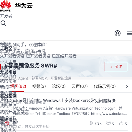
开发者
开发者空间
开发者空间
开发平台
精选服务
云宝助手
返回
懂您的AI助手，欢迎体验！
了解空间
数据开小差，请稍后再试
为开发者打造的专属开发空间
未开发者实名
已开发者实名
已冻结开发者
个人主页
容器镜像服务 SWR
#
#
关注
我的开发者
开发平台
我的博客
一键开发AI Agent、部署MCP，开发智能应用
我的论坛
博客(
62
)
视频(
3
)
论坛(
0
)
云声(
67
)
代码示例(
0
)
我的圈子
我的直播
实战案例
我的活动
【Docker最佳实践】Windows上安装Docker及常见问题解决
完整案例代码，快速搭建项目
我的关注
​一、环境准备：window 7支持“ Hardware Virtualization Technology”，并
我的开发者学堂
且，“virtualization ”可用Docker Toolbox（官网地址：https://www.docker.c
我的课程
om/products/docker-desktop 阿里云镜像： http://mirrors.aliyun.com/docke
空间活动
迷彩
7.3k
0
0
我的认证
r-toolbox/wind...
汇聚精彩活动，热爱从这里开始
我的实验