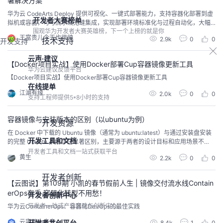
署解决方案
华为云 CodeArts Deploy 提供可视化、一键式部署能力，支持容器化部署到虚
开发者大赛榜单
拟机或容器，可与流水线无缝集成，实现部署环境标准化与过程自动化，大幅
围观华为开发者大赛英雄榜，下一个上榜的就是你
简化部署流程。搭配免费的容器镜像服务 SWR、低成本的弹性云服务器 ECS
王富贵儿今天也很帅
2.9k
0
0
技术支持
等资源，30 分钟即可完成从资源配置到镜像部署的全流程。
开发支持
云声·建议
【Docker项目实战】使用Docker部署Cup容器镜像更新工具
华为云建议反馈平台
【Docker项目实战】使用Docker部署Cup容器镜像更新工具
在线提单
江湖有缘
2.0k
0
0
支持工程师提供5*8小时的支持
容器镜像与安装版本的区别（以ubuntu为例）
开发资源
在 Docker 中下载的 Ubuntu 镜像（通常为 ubuntu:latest）与通过安装盘安装
开发工具和文档
的完整 Ubuntu 系统存在显著区别，主要源于两者的设计目标和应用场景不
同。 1. 镜像体积与精简性Docker 镜像：极简设计：Docker 镜像仅包含运行 U
开发者工具和文档一站式获取平台
黄生
2.2k
0
0
buntu 所需的最基础组件（如 libc、核心库和包管理器 apt），默认不安装任何
非必要工具（如 ping、iproute2、...
开发者创新
【云图说】第109期 小凯的春节假前人生 | 镜像交付流水线Contain
erOps在手 容器化转型不用愁！
开发者创新中心
开发者一站式产业实践与创新中心
华为云ContainerOps：容器化DevOps的最佳实践
云容器大未来
开发者共创平台
8.4k
1
0