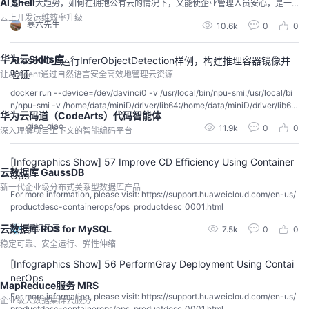
AI Shell
是一个大趋势，如何在拥抱公有云的情况下，又能使企业管理人员安心，是一
个问题。
云上开发运维效率升级
寒六先生
10.6k
0
0
华为云Skills库
Atlas500上运行InferObjectDetection样例，构建推理容器镜像并
验证
让AI Agent通过自然语言安全高效地管理云资源
docker run --device=/dev/davinci0 -v /usr/local/bin/npu-smi:/usr/local/bi
n/npu-smi -v /home/data/miniD/driver/lib64:/home/data/miniD/driver/lib64
华为云码道（CodeArts）代码智能体
-v /home/data/miniD/driver/add-ons:/home/data/miniD...
qiao_qiao
11.9k
0
0
深入理解项目上下文的智能编码平台
[Infographics Show] 57 Improve CD Efficiency Using Container
云数据库 GaussDB
Ops
新一代企业级分布式关系型数据库产品
For more information, please visit: https://support.huaweicloud.com/en-us/
productdesc-containerops/ops_productdesc_0001.html
云数据库 RDS for MySQL
阅识风云
7.5k
0
0
稳定可靠、安全运行、弹性伸缩
[Infographics Show] 56 PerformGray Deployment Using Contai
nerOps
MapReduce服务 MRS
For more information, please visit: https://support.huaweicloud.com/en-us/
企业级大数据集群云服务
productdesc-containerops/ops_productdesc_0001.html