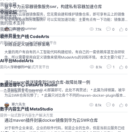
我的收藏
基于华为云容器镜像服务swr，构建私有容器加速仓库
我的Programs
空间论坛
通过华为云容器镜像服务，您无需自建和维护镜像仓库，即可享有云上的镜像
我的支持
技术交流阵地，专家坐堂答疑
安全托管及高效分发服务。可以实现加速功能：主要有点有一下功能：镜像源
我的技术支持
加速容器镜像服务提供了镜像源加速服务，容器镜像服务智能调度全球区域节
snowofsummer
我的云声建议
7.1k
0
0
点，根据所使用的镜像地址自动分配至最近的主机节点进行镜像拉取。大规模
退出登录
镜像分发P2P加速容器镜像服务通过华为自主专利的镜像下载加速技术，使CC
软件开发生产线 CodeArts
E集群下载镜像时在确保高并发下能获得更快的下载速度...
内置华为实践的一站式软件开发平台
训练自定义镜像迁移策略
大量的用户有自有的人工智能代码构建经验，有自己的一套依赖库甚至自研软
件，所以需要使用自定义镜像来使用ModelArts的训练环境。 本文主要介绍了
AI平台ModelArts
在ModelArts使用自定义镜像训练的几种方式，并补充了相关的文档资源链接。
yangzilong
面向AI开发者的一站式开发平台
8.1k
1
0
通过maven推送镜像到SWR仓库-故障处理一例
数据治理中心 DataArts Studio
* 基础配置参考maven(0.4)那篇即可，此处不再赘述； * 此篇为排错篇，被华
一站式数据开发与治理平台
为云SWR仓库坑惨了； * 此篇只对比各个不同的maven-docker-plugin版本，
在使用中的区别；
寒六先生
8.1k
0
0
数字内容生产线 MetaStudio
提供一站式数字内容生产解决方案
通过maven插件封装docker镜像到华为云SWR仓库
对于软件企业来说，企业的软件代码，就是企业的生命，但是当前云服务已经