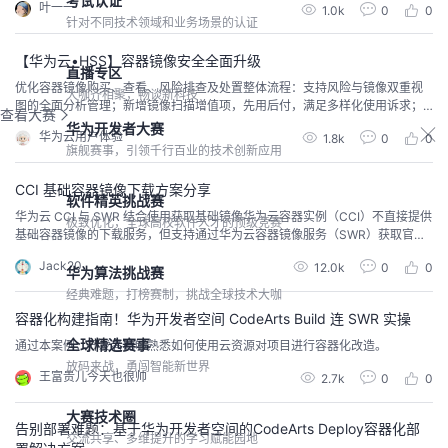
考试认证
叶一一
1.0k
0
0
表数据陈旧，更新机制失效，导致用户看到的推荐商品与实际库存或促销活动
针对不同技术领域和业务场景的认证
不同步。本文详细分析这一问题的排查过程、修复方案，并通过真实案例复盘
开发中的“踩坑错题”。文章...
【华为云•HSS】容器镜像安全全面升级
直播专区
优化容器镜像购买、查看、风险排查及处置整体流程：支持风险与镜像双重视
大咖齐相聚，畅谈新科技
图的全面分析管理；新增镜像扫描增值项，先用后付，满足多样化使用诉求；
查看大赛
优化各项风险主动处置与导出能力，增强用户运维效能。
华为开发者大赛
华为云用户体验
1.8k
0
0
旗舰赛事，引领千行百业的技术创新应用
CCI 基础容器镜像下载方案分享
软件精英挑战赛
华为云 CCI 与 SWR 结合使用获取基础镜像华为云容器实例（CCI）不直接提供
极致优化，全球高校软件人才的顶级竞赛
基础容器镜像的下载服务，但支持通过华为云容器镜像服务（SWR）获取官方
和第三方基础镜像。 一、基础镜像的获取方式依赖容器镜像服务（SWR）CCI
Jack20
12.0k
0
0
的镜像管理完全依赖华为云 SWR 服务。用户需通过 SWR 下载或上传镜像，再
华为算法挑战赛
在 CCI 中引用。基础镜像（如 Nginx、Ubuntu、Java 等）由 SWR ...
经典难题，打榜赛制，挑战全球技术大咖
容器化构建指南！华为开发者空间 CodeArts Build 连 SWR 实操
全球精选赛事
通过本案例，开发者能够熟悉如何使用云资源对项目进行容器化改造。
放码来战，勇闯智能新世界
王富贵儿今天也很帅
2.7k
0
0
大赛技术圈
告别部署难题：基于华为开发者空间的CodeArts Deploy容器化部
交流共享、多维提升的学习赋能园地