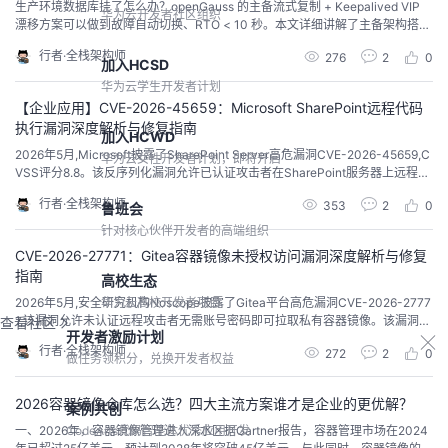
生产环境数据库挂了怎么办？openGauss 的主备流式复制 + Keepalived VIP
华为云开发者社区组织
漂移方案可以做到故障自动切换、RTO < 10 秒。本文详细讲解了主备架构搭
建、同步/异步模式选型、Keepalived 配置、脑裂防御、日常切换演练等核心内
行者·全栈架构师
276
2
0
容。所有配置均来自线上生产环境，可直接复用。
加入HCSD
华为云学生开发者计划
【企业应用】CVE-2026-45659：Microsoft SharePoint远程代码
执行漏洞深度解析与修复指南
加入HCWD
2026年5月,Microsoft披露了SharePoint Server高危漏洞CVE-2026-45659,C
华为云女性开发者计划，即将开启
VSS评分8.8。该反序列化漏洞允许已认证攻击者在SharePoint服务器上远程执
行代码,无需管理员权限。我在本文中深度剖析漏洞原理、攻击场景、影响范围,
行者·全栈架构师
353
2
0
鲁班会
并提供完整的修复方案和临时缓解措施。
针对核心伙伴开发者的高端组织
CVE-2026-27771：Gitea容器镜像未授权访问漏洞深度解析与修复
指南
高校生态
2026年5月,安全研究机构Noscope披露了Gitea平台高危漏洞CVE-2026-2777
华为云高校开发者项目
1,该漏洞允许未认证远程攻击者无需账号密码即可拉取私有容器镜像。该漏洞潜
查看社区
开发者激励计划
伏近4年,影响全球超过30,000个Gitea部署,波及医疗、航空航天、零售等多个
行者·全栈架构师
272
2
0
行业。我在本文中深度剖析漏洞原理、影响范围,并提供完整的修复方案。
做任务领积分，兑换开发者权益
2026容器镜像仓库怎么选？四大主流方案谁才是企业的更优解？
案例共创
CodeArts代码智能体优秀应用开发
一、2026年，容器镜像管理进入深水区据Gartner报告，容器管理市场在2024