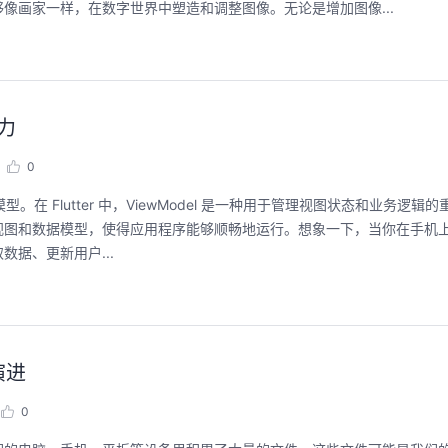
程。从零构建并交付一个完整项目，让您体验
像画家一样，在数字世界中塑造和调整图像。无论是增加图像...
能，并体验业
从代码提交到服务上线的“极速”之旅。
回顾中
回顾中
威力
0
图的模型。在 Flutter 中，ViewModel 是一种用于管理视图状态和业务逻
视图和数据模型，使得应用程序能够顺畅地运行。想象一下，当你在手机
据、更新用户...
演进
0