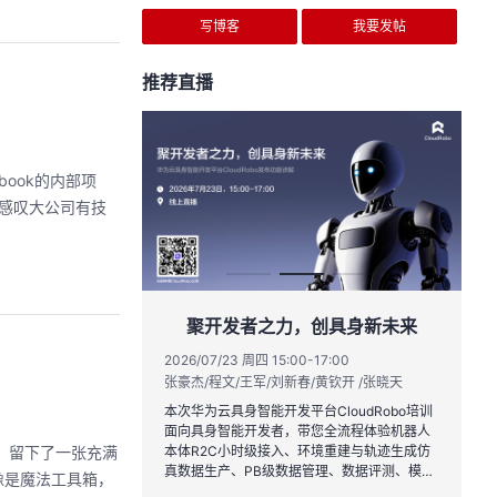
写博客
我要发帖
推荐直播
ebook的内部项
得不感叹大公司有技
者之力，创具身新未来
用码道，让你的AI作品三步上朋
圈
四 15:00-17:00
军/刘新春/黄钦开 /张晓天
2026/08/04 周二 19:00-20:00
林华鼎-华为云AI开发者运营负责人
能开发平台CloudRobo培训
开发者，带您全流程体验机器人
从入门 · 到做AI应用 · 到企业级开发。不教编
，留下了一张充满
级接入、环境重建与轨迹生成仿
程，只教用AI · 零代码、有产出、能带走、可
B级数据管理、数据评测、模型
像是魔法工具箱，
耀 · 每课人人动手实操
Benchmark一键评测等功