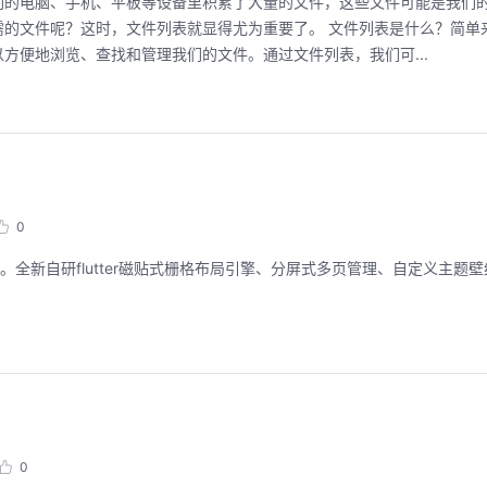
们的电脑、手机、平板等设备里积累了大量的文件，这些文件可能是我们
的文件呢？这时，文件列表就显得尤为重要了。 文件列表是什么？简单
方便地浏览、查找和管理我们的文件。通过文件列表，我们可...
0
s桌面管理OA应用。全新自研flutter磁贴式栅格布局引擎、分屏式多页管理、自定义
0