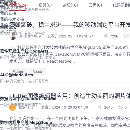
我的收藏
空间活动
博客(
924
)
视频(
0
)
论坛(
16
)
云声(
0
)
代码示例
我的Programs
汇聚精彩活动，热爱从这里开始
我的支持
我的技术支持
不断突破，稳中求进——我的移动端跨平台开
我的云声建议
空间论坛
退出登录
技术交流阵地，专家坐堂答疑
SHQ1874009
发表于2022-02-13 09:20:24
7296
一、移动端跨平台开发技术栈的前世今生AngularJS 诞生于2009年，由 M
软件开发生产线 CodeArts
目，该公司对市场上所有 JavaScript MVC框架都不满意，决定
内置华为实践的一站式软件开发平台
术实力，就是🐮！）React Native...
Flutter
React
AI平台ModelArts
面向AI开发者的一站式开发平台
用码道，让你的AI作品三步
圈
Flutter图像编辑器应用：创造生动美丽的照片
数据治理中心 DataArts Studio
2026/08/04 周二 19:00-20:00
一站式数据开发与治理平台
林华鼎-华为云AI开发者运营负责人
繁依Fanyi
发表于2024-10-29 02:04:36
2845
0
从入门 · 到做AI应用 · 到企业级开发。
介绍 引言想象一下，在一个阳光明媚的下午，与家人或朋友漫步在
程，只教用AI · 零代码、有产出、能带
数字内容生产线 MetaStudio
回忆的照片。然而，回到家后发现照片的亮度有些偏暗，颜色有些
耀 · 每课人人动手实操
提供一站式数字内容生产解决方案