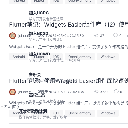
Android
Flutter
iOS
OpenHarmony
Windows
加入HCDG
华为云开发者社区组织
Flutter笔记：Widgets Easier组件库（12）使
加入HCSD
jcLee95
发表于2024-05-04 23:15:30
3711
0
华为云学生开发者计划
Widgets Easier 是一个开源的 Flutter 组件库，提供
加入HCWD
Android
Flutter
iOS
OpenHarmony
Windows
华为云女性开发者计划，即将开启
鲁班会
Flutter笔记：使用Widgets Easier组件库
针对核心伙伴开发者的高端组织
jcLee95
发表于2024-05-03 20:29:35
3582
0
高校生态
华为云高校开发者项目
Widgets Easier 是一个开源的 Flutter 组件库，提供
查看社区
开发者激励计划
Android
Flutter
iOS
OpenHarmony
Windows
做任务领积分，兑换开发者权益