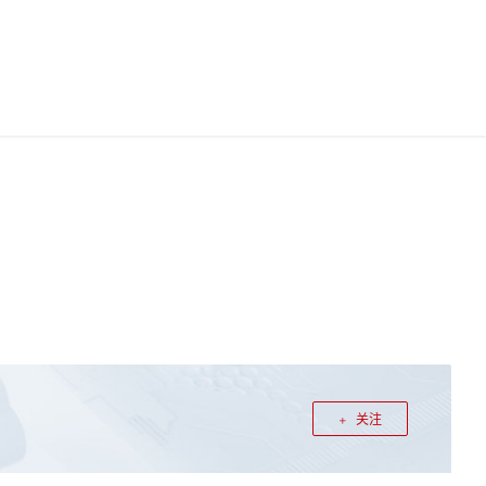
中国站
华为云App
华为云码道
0
文档
0
登录
注册
关注