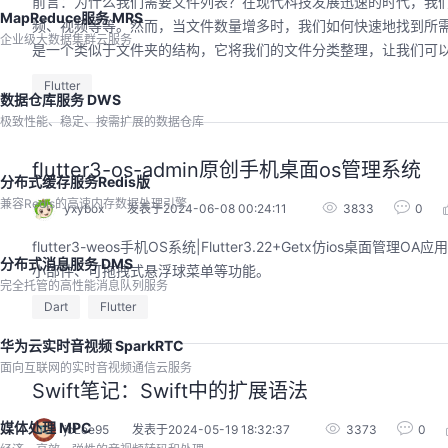
前言：为什么我们需要文件列表？在现代科技发展迅速的时代，我
MapReduce服务 MRS
频、视频等等。然而，当文件数量增多时，我们如何快速地找到所需
企业级大数据集群云服务
是一个类似于文件夹的结构，它将我们的文件分类整理，让我们可以
Flutter
数据仓库服务 DWS
极致性能、稳定、按需扩展的数据仓库
flutter3-os-admin原创手机桌面os管理系统
分布式缓存服务Redis版
兼容Redis的高速内存数据处理引擎
yxybox
发表于2024-06-08 00:24:11
3833
0
flutter3-weos手机OS系统|Flutter3.22+Getx仿io
分布式消息服务 DMS
小部件、可拖拽式悬浮球菜单等功能。
完全托管的高性能消息队列服务
Dart
Flutter
华为云实时音视频 SparkRTC
面向互联网的实时音视频通信云服务
Swift笔记：Swift中的扩展语法
媒体处理 MPC
jcLee95
发表于2024-05-19 18:32:37
3373
0