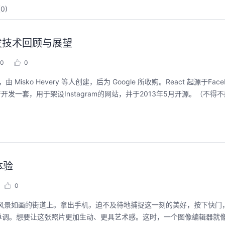
(
0
)
发技术回顾与展望
0
0
isko Hevery 等人创建，后为 Google 所收购。React 起源于Fac
自行开发一套，用于架设Instagram的网站，并于2013年5月开源。（不
上朋友
华为云码道Skill实战与极速交付，
聚开发
智能开发全链路实战
2026/07/23 周
体验
张豪杰/程文/王
2026/07/22 周三 19:00-21:00
王一男-华为云码道产品规划专家；李炎-华为云码道产品专家；姜浩-华为云HCDG核心组成员
0
本次华为云具身智
面向具身智能
不教编
直播深度解读华为云码道6月产品新特性，从S
风景如画的街道上。拿出手机，迫不及待地捕捉这一刻的美好，按下快门
本体R2C小时
走、可炫
kill市场安装专家技能，带你零距离体验从需
真数据生产、P
单调。想要让这张照片更加生动、更具艺术感。这时，一个图像编辑器就
求，开发，审查，重构全链路闭环的开发过
训推、强化学习和