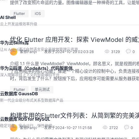
提供了改变照片命运的力量。图像编辑器是一种神奇的工具，让能够
回顾中
Flutter
iOS
AI Shell
云上开发运维效率升级
优化 Flutter 应用开发：探索 ViewModel 的
华为云Skills库
让AI Agent通过自然语言安全高效地管理云资源
繁依Fanyi
发表于2024-10-29 02:03:28
3129
0
介绍 1.1 什么是 ViewModel？ViewModel，顾名思义，就是视
华为云码道（CodeArts）代码智能体
了应用程序的核心功能，像是一个精心设计的控制中心，负责连接
深入理解项目上下文的智能编码平台
时，背后发生了什么？按钮按下后，应用程序可能需要从服务器获取数
Flutter
单元测试
云数据库 GaussDB
新一代企业级分布式关系型数据库产品
构建实用的Flutter文件列表：从简到繁的完美
云数据库 RDS for MySQL
稳定可靠、安全运行、弹性伸缩
繁依Fanyi
发表于2024-10-27 11:21:58
2722
0