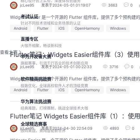
精心设计云上实验，深度体验云服务
jcLee95
发表于2024-05-01 01:19:07
3663
0
考试认证
Widgets Easier 是一个开源的 Flutter 组件库，提供
针对不同技术领域和业务场景的认证
Android
Flutter
iOS
OpenHarmony
Windows
直播专区
大咖齐相聚，畅谈新科技
查看大赛
Flutter笔记：Widgets Easier组件库（3）
华为开发者大赛
旗舰赛事，引领千行百业的技术创新应用
jcLee95
发表于2024-05-01 00:22:33
3716
0
Widgets Easier 是一个开源的 Flutter 组件库，提供
软件精英挑战赛
极致优化，全球高校软件人才的顶级竞赛
Android
Flutter
iOS
OpenHarmony
Windows
华为算法挑战赛
经典难题，打榜赛制，挑战全球技术大咖
Flutter笔记 Widgets Easier组件库（1）：
全球精选赛事
jcLee95
发表于2024-04-30 22:54:09
4893
0
放码来战，勇闯智能新世界