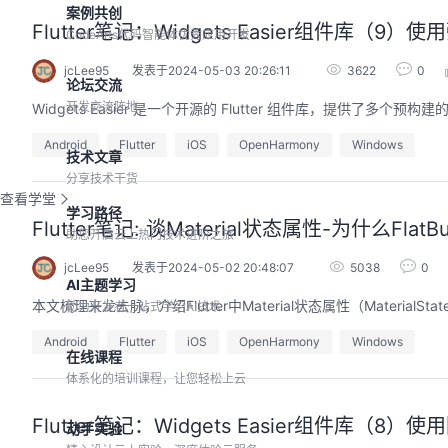
案例共创
Flutter笔记：Widgets Easier组件库（9）使
CodeArts代码智能体优秀应用开发
jcLee95
发表于2024-05-03 20:26:11
3622
0
论坛交流
开发交流阵地
Widgets Easier 是一个开源的 Flutter 组件库，提供
Android
Flutter
iOS
OpenHarmony
Windows
技术文章
分享技术干货
查看学堂
学习路径
Flutter笔记: 谈Material状态属性-为什么Fl
助您开启云上热门技术进阶之旅
jcLee95
发表于2024-05-02 20:48:07
5038
0
AI主题学习
本文梳理来龙去脉，介绍Flutter中Material状态属性（MaterialStat
助力开发者一站式学习AI技术
Android
Flutter
iOS
OpenHarmony
Windows
在线课程
体系化的培训课程，让您轻松上云
Flutter笔记：Widgets Easier组件库（8）使
动手实验