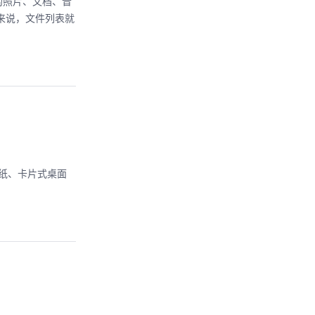
的照片、文档、音
来说，文件列表就
主题壁纸、卡片式桌面