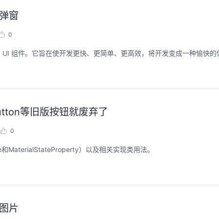
用弹窗
0
了多个预构建的 UI 组件。它旨在使开发更快、更简单、更高效，将开发变成一种愉快
atButton等旧版按钮就废弃了
0
e和MaterialStateProperty）以及相关实现类用法。
用图片