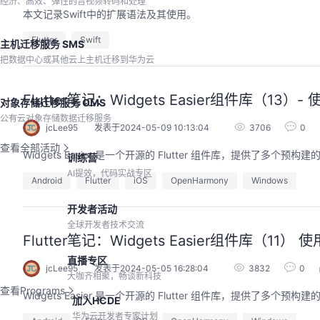
经济、高效、弹性的音视频转码和处理
本文记录Swift中的扩展语法及其使用。
Flutter
Swift
主机迁移服务 SMS
把数据中心或其他云上主机迁移到华为云
Flutter笔记：Widgets Easier组件库（13）
对象存储迁移服务 OMS
公有云对象存储数据迁移服务
jcLee95
发表于2024-05-09 10:13:04
3706
0
查看全部活动
Widgets Easier 是一个开源的 Flutter 组件库，提供
训练营
AI提效，代码实战专区
Android
Flutter
iOS
OpenHarmony
Windows
开发者活动
全球开发者技术交流
Flutter笔记：Widgets Easier组件库（11）
直播专区
jcLee95
发表于2024-05-05 16:28:04
3832
0
大咖齐相聚，畅谈新科技
查看Programs
Widgets Easier 是一个开源的 Flutter 组件库，提供
加入HCDE
华为云开发者专家计划