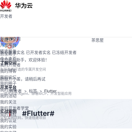
活动
Programs
社区
开发者
开发者
学堂
大赛
开发者空间
支持
开发者空间
返回
茶思屋
开发平台
精选服务
未开发者实名
已开发者实名
已冻结开发者
云宝助手
个人主页
懂您的AI助手，欢迎体验！
了解空间
我的开发者
为开发者打造的专属开发空间
我的博客
我的论坛
数据开小差，请稍后再试
我的圈子
开发平台
我的直播
开发者
标签
Flutter
一键开发AI Agent、部署MCP，开发智能应用
我的活动
我的关注
我的开发者学堂
实战案例
Flutter
#
#
我的课程
完整案例代码，快速搭建项目
我的认证
我的实验