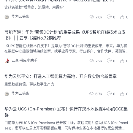
让政务数据“质量高、流得动、用得好”
的
Programs
发
者
华为云头条
7.6k
0
0
支
者
我
节能有道！华为“智领DC计划”的重要成果《UPS智能在线技术白皮
书》 | | 云享·书库No.72期推荐
持
学
的
我
《UPS智能在线技术白皮书》是华为“智领DC计划”的重要成果，未来，华为将
在数据中心能源领域持续创新，携手业界专家、行业客户、合作伙伴，凝聚智
我
堂
博
的
我
慧，共同促进产业革新，实现数据中心产业绿色可持续发展。
云享·书库小助手
7.2k
0
0
的
我
客
论
的
我
我
华为云张平安：打造人工智能算力高地，开启数实融合新篇章
技
的
坛
圈
的
我
的
我
重塑数据价值，释放数字生产力
华为云头条
6.7k
0
0
术
云
子
直
的
我
课
的
我
华为云 UCS (On-Premises) 发布！运行在您本地数据中心的CCE集
支
声
播
活
的
程
认
的
我
群
目前华为云UCS (On-Premises) 已开放上线，欢迎试用！借助UCS (On-Premi
持
建
动
关
证
实
的
ses)，您可以在云上开发和部署应用，同时保持业务在本地运行的完全灵活