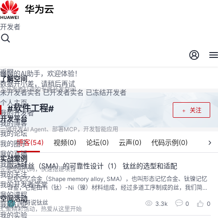
开发者
开发者空间
开发者空间
开发平台
精选服务
云宝助手
返回
懂您的AI助手，欢迎体验！
了解空间
数据开小差，请稍后再试
为开发者打造的专属开发空间
未开发者实名
已开发者实名
已冻结开发者
个人主页
软件工程
#
#
关注
我的开发者
开发平台
我的博客
一键开发AI Agent、部署MCP，开发智能应用
我的论坛
博客(
54
)
视频(
0
)
论坛(
0
)
云声(
0
)
代码示例(
0
)
我的圈子
我的直播
实战案例
我的活动
驱动钛丝（SMA）的可靠性设计（1） 钛丝的选型和适配
完整案例代码，快速搭建项目
我的关注
形状记忆合金（Shape memory alloy, SMA），也叫形态记忆合金、钛镍记忆
我的开发者学堂
合金，它是由Ti（钛）-Ni（镍）材料组成，经过多道工序制成的丝，我们简称
我的课程
钛丝。本文研究的是钛丝驱动技术，通过电来驱动钛丝的可靠性设计，方便大
空间活动
财哥说钛丝
3.3k
0
0
我的认证
家在机械电子工业应用等领域快速有效的转化为科技成果。
汇聚精彩活动，热爱从这里开始
我的实验