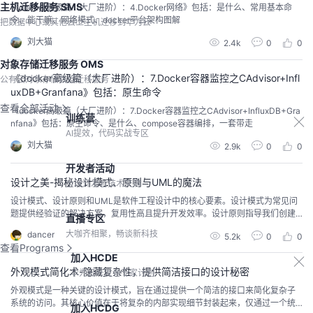
主机迁移服务 SMS
《docker高级篇（大厂进阶）：4.Docker网络》包括：是什么、常用基本命
令、能干嘛、网络模式、docker平台架构图解
把数据中心或其他云上主机迁移到华为云
刘大猫
2.4k
0
0
对象存储迁移服务 OMS
《docker高级篇（大厂进阶）：7.Docker容器监控之CAdvisor+Infl
公有云对象存储数据迁移服务
uxDB+Granfana》包括：原生命令
查看全部活动
《docker高级篇（大厂进阶）：7.Docker容器监控之CAdvisor+InfluxDB+Gra
训练营
nfana》包括：原生命令、是什么、compose容器编排，一套带走
AI提效，代码实战专区
刘大猫
2.9k
0
0
开发者活动
设计之美-揭秘设计模式、原则与UML的魔法
全球开发者技术交流
设计模式、设计原则和UML是软件工程设计中的核心要素。设计模式为常见问
题提供经验证的解决方案，复用性高且提升开发效率。设计原则指导我们创建
直播专区
灵活、可维护和可扩展的系统，确保代码质量和长期可维护性。UML（统一建
大咖齐相聚，畅谈新科技
dancer
5.2k
0
0
模语言）则是一种强大的可视化工具，用于描述、构建和文档化软件系统的结
查看Programs
构和行为。它帮助开发者更清晰地理解系统架构和组件间关系。综合应用设计
加入HCDE
模式、设计原则和UML，能够显著提高软件开发的效率和质量
外观模式简化术-隐藏复杂性，提供简洁接口的设计秘密
华为云开发者专家计划
外观模式是一种关键的设计模式，旨在通过提供一个简洁的接口来简化复杂子
系统的访问。其核心价值在于将复杂的内部实现细节封装起来，仅通过一个统
加入HCDG