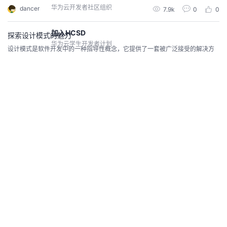
一的外观对象与客户端交互，从而降低了系统的使用难度和耦合度。在软件开
华为云开发者社区组织
dancer
7.9k
0
0
发中，外观模式的重要性不言而喻。它不仅能够提高代码的可读性、可维护性
和可扩展性，还能促进团队间的协作和沟通。此外，随着业务需求和技术的发
展，外观模式能够适应变化，通过修改外观对象来灵活调整客户端与
加入HCSD
探索设计模式的魅力
华为云学生开发者计划
设计模式是软件开发中的一种指导性概念，它提供了一套被广泛接受的解决方
案，用于常见的设计问题。设计模式有助于提高软件的可重用性、可扩展性和
可维护性，并促进团队之间的沟通。以下是一些常见的设计模式：这些只是设
加入HCWD
dancer
3.9k
0
0
计模式中的一部分，每种模式都有其适用的场景和用法。设计模式帮助开发人
华为云女性开发者计划，即将开启
员解决常见的设计问题，并提供了一种标准化的方法，促进了代码的可读性和
可重用性。
Centos7.9安装openldap
鲁班会
Centos7.9安装openldap
针对核心伙伴开发者的高端组织
刘大猫
2.5k
0
0
高校生态
华为云高校开发者项目
Centos7.9安装phpldapadmin
查看社区
开发者激励计划
Centos7.9安装phpldapadmin
做任务领积分，兑换开发者权益
刘大猫
2.4k
0
0
案例共创
Openldap集成Kerberos
CodeArts代码智能体优秀应用开发
Openldap集成Kerberos