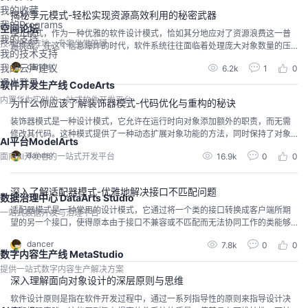
我的收藏
揭秘享元模式-轻松实现资源高效利用的秘密武器
我的Programs
空间论坛
享元模式，作为一种优雅的软件设计模式，恰如其分地应对了资源浪费这一普
我的支持
技术交流阵地，专家坐堂答疑
遍挑战。在这个信息爆炸的时代，软件系统往往面临着处理庞大对象数量的压
我的技术支持
力，每个对象都消耗宝贵的存储和计算资源。说到解决这一问题，享元模式就
dancer
我的云声建议
6.2k
1
0
如同轻装上阵的艺术，精妙地引导我们走向共享与复用的智慧之路。通过享元
退出登录
模式，系统可以以细粒度地复用对象，那些具有广泛相似性的对象会共享一个
软件开发生产线 CodeArts
单一实体。这一策略巧妙地减少了不必要的对象创建，实现了内存的
内置华为实践的一站式软件开发平台
为什么你应该了解装饰器模式-代码优化与重构的秘诀
装饰器模式是一种设计模式，它允许在运行时向对象添加额外的职责，而无需
修改其代码。这种模式提供了一种动态扩展对象功能的方法，同时保持了对象
AI平台ModelArts
的单一职责原则。本文介绍了装饰器模式的基本概念、原理、优势、适用场
dancer
面向AI开发者的一站式开发平台
16.9k
0
0
景、实现方法、最佳实践和注意事项。通过装饰器模式，可以将多个行为组合
成一个更复杂的行为，而无需使用继承或大量的接口实现。装饰器模式适用于
需要对一个对象进行一系列的增强处理的情况，而这些增强处理可以以
深入了解适配器模式-优雅地解决接口不匹配问题
数据治理中心 DataArts Studio
适配器模式是一种常用的设计模式，它通过将一个类的接口转换成客户端所期
一站式数据开发与治理平台
望的另一个接口，使得原本由于接口不兼容或不匹配而无法协同工作的类能够
一起工作。适配器模式主要应用于解决不同组件之间的接口不兼容问题，或者
dancer
7.8k
0
0
在第三方库与现有系统之间进行集成。通过使用适配器模式，可以提高代码的
数字内容生产线 MetaStudio
灵活性和复用性，降低系统间的耦合度。适配器模式有多种实现方式，包括类
提供一站式数字内容生产解决方案
适配器模式、对象适配器模式和接口适配器模式。在使用适配器模式
深入理解面向对象设计的深层原则与思维
软件设计原则是指在软件开发过程中，通过一系列指导性的原则来指导设计决