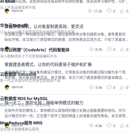
AI Shell
策和编码实践。这些原则旨在提高软件系统的质量，使其具有可维护性、可扩
展性、可重用性和可测试性。几个重要性：可维护性、可扩展性、可重用性、
云上开发运维效率升级
dancer
17.2k
0
0
可测试性和降低系统复杂度。软件设计原则是提高软件系统质量和可维护性的
基石。遵循这些原则可以使得代码更加清晰、灵活和可靠，提高开发效率和软
件质量，减少后期维护成本。
华为云Skills库
掌握原型模式，让对象复制更高效、更灵活
让AI Agent通过自然语言安全高效地管理云资源
原型模式是一种创建型设计模式，通过复制现有对象创建新对象，避免重复初
始化开销。本文探讨了原型模式的原理、应用场景及实现方式，介绍了其基本
概念和特点，并通过案例展示其在软件开发中的应用，提高对象创建效率。同
dancer
8.2k
0
0
华为云码道（CodeArts）代码智能体
时，总结了原型模式的优势与局限性，为实际应用提供参考。学习原型模式有
助于开发者高效处理相似对象的创建需求，提升软件开发效率和质量。在适当
深入理解项目上下文的智能编码平台
场景下运用原型模式，能够显著优化系统性能。
掌握建造者模式，让你的代码更易于维护和扩展
建造者模式是一种对象构建设计模式，它将复杂对象的构建过程分解为多个简
云数据库 GaussDB
单步骤，使对象创建更灵活、易于管理。本文介绍了建造者模式的基本概念、
新一代企业级分布式关系型数据库产品
优势，通过案例详细剖析了其设计过程和实现方式。建造者模式适用于需要创
dancer
5.5k
0
0
建复杂对象且希望构建过程具有灵活性的场景。使用时需注意，建造者模式可
能会增加代码的复杂性，应谨慎选择。本文为读者提供了一个快速了解建造者
云数据库 RDS for MySQL
模式的概览，有助于理解并掌握这一设计模式。
独一无二，掌控全局：揭秘单例模式的魅力
稳定可靠、安全运行、弹性伸缩
在软件开发的赛场上，单例模式以其独特的魅力长期占据着重要的地位。作为
设计模式中的一员，它在整个软件工程的棋盘上扮演着关键性角色。本文将带
你深入探索单例模式的神秘面纱，从历史渊源到现代应用，从基础实现到高级
MapReduce服务 MRS
dancer
4.9k
0
0
技巧，经过戏剧性的转折和层层推进，我们将一步步揭开这一模式背后的秘
企业级大数据集群云服务
密。文章串起时间的线索，带你重回单例模式的起源，理解它在软件工程历史