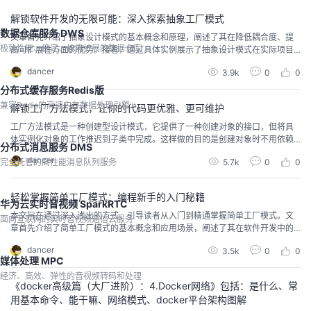
中的地位。经过时间的流逝，单例模式不仅保持了其原有的魅力，而且
解锁软件开发的无限可能：深入探索抽象工厂模式
数据仓库服务 DWS
文章首先介绍了抽象设计模式的基本概念和原理，阐述了其在降低耦合度、提
极致性能、稳定、按需扩展的数据仓库
高可扩展性方面的优势。接着，通过具体实例展示了抽象设计模式在实际项目
中的应用场景和效果，让读者能够直观地感受到其强大的实用价值。最后，文
dancer
3.9k
0
0
章总结了抽象设计模式的关键点和注意事项，为读者在实践中运用该模式提供
了有益的指导。通过本文的学习，读者将能够更深入地理解抽象设计模式，提
分布式缓存服务Redis版
升软件开发的效率和质量。
兼容Redis的高速内存数据处理引擎
解锁工厂方法模式，让你的代码更优雅、更可维护
工厂方法模式是一种创建型设计模式，它提供了一种创建对象的接口，但将具
体实例化对象的工作推迟到子类中完成。这样做的目的是创建对象时不用依赖
分布式消息服务 DMS
于具体的类，而是依赖于抽象，这提高了系统的灵活性和可扩展性。优点：降
dancer
5.7k
0
0
完全托管的高性能消息队列服务
低耦合度、增加了系统的可扩展性 和 提高代码的可维护性；缺点：增加了代码
的复杂性 和 需要更多的设计考虑。
轻松掌握简单工厂模式：编程新手的入门秘籍
华为云实时音视频 SparkRTC
本文旨在通过深入浅出的方式，引导读者从入门到精通掌握简单工厂模式。文
面向互联网的实时音视频通信云服务
章首先介绍了简单工厂模式的基本概念和应用场景，阐述了其在软件开发中的
重要性和实用性。接着，通过具体实例和详细解析，展示了简单工厂模式的实
dancer
3.5k
0
0
现方法和关键步骤，包括工厂类的设计、产品类的抽象与实现等。此外，文章
媒体处理 MPC
还探讨了简单工厂模式的优缺点及适用场景，帮助读者更全面地理解该模式。
经济、高效、弹性的音视频转码和处理
最后，通过总结归纳，强调了简单工厂模式在提升代码可维护性、可
《docker高级篇（大厂进阶）：4.Docker网络》包括：是什么、常
用基本命令、能干嘛、网络模式、docker平台架构图解