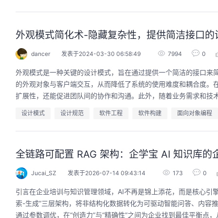
外观模式简化术-隐藏复杂性，提供简洁接口的
dancer
发表于2024-03-30 06:58:49
7994
0
外观模式是一种关键的设计模式，旨在通过提供一个简洁的接口来
的外观对象与客户端交互，从而降低了系统的使用难度和耦合度。
扩展性，还能促进团队间的协作和沟通。此外，随着业务需求和技
设计模式
设计规范
软件工程
软件构建
面向对象编程
全链路可配置 RAG 架构：企学宝 AI 知识库
Jucai_SZ
发表于2026-07-14 09:43:14
173
0
引言在企业培训与知识管理领域，AI不再是锦上添花，而是核心引擎
索-生成”三层架构，将非结构化数据转化为可驱动智能问答、内容
通过参数调优，在“创造力”与“精确性”之间为企业找到最佳平衡点，