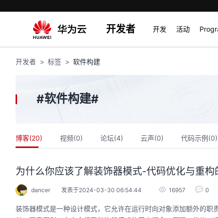
开发者
开发
活动
Prog
开发者
标签
软件构建
软件构建
#
#
博客(
20
)
视频(
0
)
论坛(
4
)
云声(
0
)
代码示例(
0
)
为什么你应该了解装饰器模式-代码优化与重构
dancer
发表于2024-03-30 06:54:44
16957
0
装饰器模式是一种设计模式，它允许在运行时向对象添加额外的职