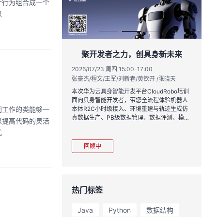
个行为组合成一个
以
实战与极速交付，
聚开发者之力，创具身新未来
链路实战
2026/07/23 周四 15:00-17:00
张豪杰/程文/王军/刘新春/黄钦开 /张晓天
1:00
2
王一男-华为云码道产品规划专家；李炎-华为云码道产品专家；姜浩-华为云HCDG核心组成员
林
本次华为云具身智能开发平台CloudRobo培训
面向具身智能开发者，带您全流程体验机器人
月产品新特性，从S
从
同工作的类能够一
本体R2C小时级接入、环境重建与轨迹生成仿
带你零距离体验从需
程
真数据生产、PB级数据管理、数据评测、模型
以提高代码的灵活
链路闭环的开发过
耀
训推、强化学习和Benchmark一键评测等功
完整项目，让您体验
式
能，并体验业界主流具身模型应用。
极速”之旅。
回顾中
热门标签
Java
Python
数据结构