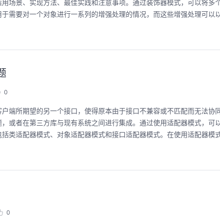
适用场景、实现方法、最佳实践和注意事项。通过装饰器模式，可以将多
用于需要对一个对象进行一系列的增强处理的情况，而这些增强处理可以
用码道，让你的AI作品三步上朋友
华为云码道Skill
圈
智能开发全
题
2026/08/04 周二 19:00-20:00
2026/07/22 周三 19:00-2
林华鼎-华为云AI开发者运营负责人
0
从入门 · 到做AI应用 · 到企业级开发。不教编
直播深度解读华为云码道6
客户端所期望的另一个接口，使得原本由于接口不兼容或不匹配而无法协
程，只教用AI · 零代码、有产出、能带走、可炫
kill市场安装专家技能，
题，或者在第三方库与现有系统之间进行集成。通过使用适配器模式，可
耀 · 每课人人动手实操
求，开发，审查，重构全
程。从零构建并交付一个
包括类适配器模式、对象适配器模式和接口适配器模式。在使用适配器模
从代码提交到服务上线的“
回顾中
回顾中
0