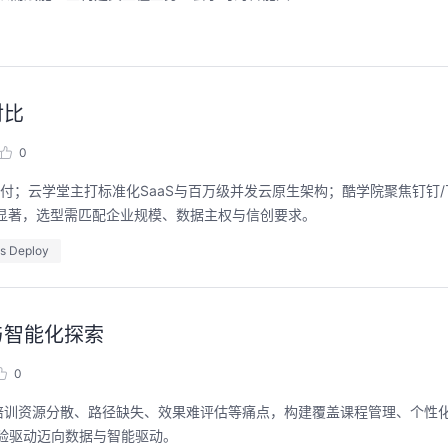
对比
0
付；云学堂主打标准化SaaS与百万级并发云原生架构；酷学院聚焦钉钉/
差异显著，选型需匹配企业规模、数据主权与信创要求。
s Deploy
与智能化探索
0
培训资源分散、路径缺失、效果难评估等痛点，构建覆盖课程管理、个性
经验驱动迈向数据与智能驱动。