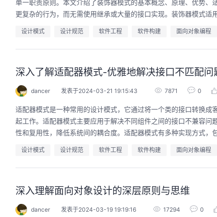
单一职责原则。本文介绍了装饰器模式的基本概念、原理、优势、
更复杂的行为，而无需使用继承或大量的接口实现。装饰器模式适
设计模式
设计规范
软件工程
软件构建
面向对象编程
深入了解适配器模式-优雅地解决接口不匹配问
dancer
发表于2024-03-21 19:15:43
7871
0
适配器模式是一种常用的设计模式，它通过将一个类的接口转换成
起工作。适配器模式主要应用于解决不同组件之间的接口不兼容问
性和复用性，降低系统间的耦合度。适配器模式有多种实现方式，
设计模式
设计规范
软件工程
软件构建
面向对象编程
深入理解面向对象设计的深层原则与思维
dancer
发表于2024-03-19 19:19:16
17294
0