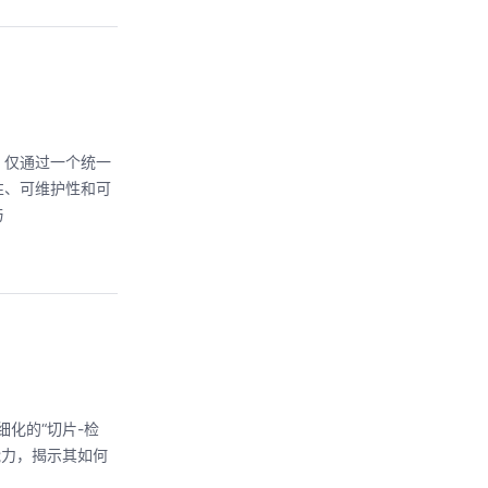
，仅通过一个统一
性、可维护性和可
与
化的“切片-检
能力，揭示其如何