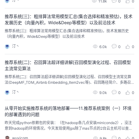
汀丶
11.8k
0
0
者
推荐系统[三]：粗排算法常用模型汇总(集合选择和精准预估)，技术
发展历史（向量內积，Wide&Deep等模型）以及前沿技术
我
推荐系统[三]：粗排算法常用模型汇总(集合选择和精准预估)，技术发展历史
（向量內积，Wide&Deep等模型）以及前沿技术
的
我
汀丶
6.0k
0
0
博
的
我
推荐系统[二]：召回算法超详细讲解[召回模型演化过程、召回模型
主流常见算法
客
论
的
我
推荐系统[二]：召回算法超详细讲解[召回模型演化过程、召回模型主流常见算
法(DeepMF_TDM_Airbnb Embedding_Item2vec等)、召回路径简介、多路召
坛
圈
的
我
回融合].md
汀丶
9.0k
0
0
子
直
的
我
从零开始实施推荐系统的落地部署——11.推荐系统案例（一）环境
的部署遇到的问题
我
播
活
的
昨天完成python依赖包的安装：（在hadoop各几点安装miniconda2），没注
意到hadoop的环境情况，今天发现使用jps除了mas节点的2台云主机可以查看
我
动
关
的
hadoop状态，其他stan无显示，但是可以在hbase插入数据，而且通过hive和s
wuyicom
9.8k
0
0