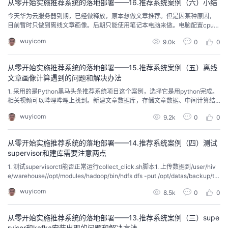
从零开始实施推荐系统的落地部署——16.推荐系统案例（六）小结
今天华为云服务器到期，已经做释放，原本想做文章推荐。但是因某种原因，
目前暂时只做到离线文章画像。后期只能使用笔记本电脑来做。电脑配置cpu为
4核8线程，内存32G，只能够开5台虚拟机和PyCharm。刚好能搭建一套高可
wuyicom
9.0k
0
0
用hadoop集群。虽然这次没完成，但还是使用很多软件，例如：1. 1.sible部署
——2.docker——3. Keepalived——4. Proxy...
从零开始实施推荐系统的落地部署——15.推荐系统案例（五）离线
文章画像计算遇到的问题和解决办法
1. 采用的是Python黑马头条推荐系统项目这个案例，选择它是用python完成。
相关视频可以哔哩哔哩上找到。新建文章数据库，存储文章数据、中间计算结
果以及文章画像结果 2. 以为资源配置高，想把25个频道循环分频道做文章画
wuyicom
9.2k
0
0
像。因为pyspark下把变量传递到sql语句里，使用$是不行...
从零开始实施推荐系统的落地部署——14.推荐系统案例（四）测试
supervisor和建库需要注意两点
1. 测试supervisorctl能否正常运行collect_click.sh脚本1. 上传数据到/user/hiv
e/warehouse//opt/modules/hadoop/bin/hdfs dfs -put /opt/datas/backup/to
utiao.db /user/hive/warehouse//opt/modules/hadoop/bin/hd...
wuyicom
8.5k
0
0
从零开始实施推荐系统的落地部署——13.推荐系统案例（三）supe
rvisor和kafka安装出现的问题和解决方法