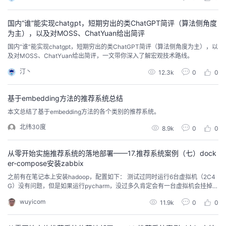
持
建
证
实
的
国内“谁”能实现chatgpt，短期穷出的类ChatGPT简评（算法侧角度
议
验
收
为主），以及对MOSS、ChatYuan给出简评
国内“谁”能实现chatgpt，短期穷出的类ChatGPT简评（算法侧角度为主），以
藏
及对MOSS、ChatYuan给出简评，一文带你深入了解宏观技术路线。
汀丶
12.3k
0
0
基于embedding方法的推荐系统总结
本文总结了基于embedding方法的各个类别的推荐系统。
北纬30度
8.9k
0
0
从零开始实施推荐系统的落地部署——17.推荐系统案例（七）dock
er-compose安装zabbix
之前有在笔记本上安装hadoop，配置如下： 测试过同时运行6台虚拟机（2C4
G）没有问题，但是如果运行pycharm，没过多久肯定会有一台虚拟机会挂掉。
所以只能运行一个pycharm和5台虚拟机。 之前安装没有搭建k8s，只安装doc
wuyicom
11.9k
0
0
ker，为了便于管理docker，使用docker-compose，并在mas5虚拟机里使用d
ocker-compose安装zabbix。doc...