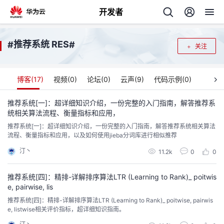
开发者
返
推荐系统 RES
#
#
关注
回
博客(
17
)
视频(
0
)
论坛(
0
)
云声(
9
)
代码示例(
0
)
推荐系统[一]：超详细知识介绍，一份完整的入门指南，解答推荐系
统相关算法流程、衡量指标和应用，
个
推荐系统[一]：超详细知识介绍，一份完整的入门指南，解答推荐系统相关算法
流程、衡量指标和应用，以及如何使用jieba分词库进行相似推荐
我
人
汀丶
11.2k
0
0
的
主
推荐系统[四]：精排-详解排序算法LTR (Learning to Rank)_ poitwis
e, pairwise, lis
开
页
推荐系统[四]：精排-详解排序算法LTR (Learning to Rank)_ poitwise, pairwis
e, listwise相关评价指标，超详细知识指南。
发