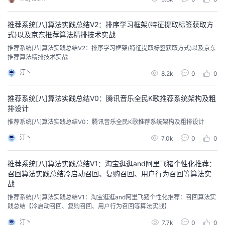
park可以查询。使用spark-sql --master yarn 查询数据正常，查看任务调用也
我
注
正常Hbase的监控任务也正常：关闭hb...
的
开
推荐系统[八]算法实践总结V2：排序学习框架(特征提取标签获取方
式)以及京东推荐算法精排技术实战
的
Programs
发
推荐系统[八]算法实践总结V2：排序学习框架(特征提取标签获取方式)以及京东
推荐算法精排技术实战
支
者
汀丶
8.2k
0
0
持
学
推荐系统[八]算法实践总结V0：腾讯音乐全民K歌推荐系统架构及粗
排设计
我
堂
推荐系统[八]算法实践总结V0：腾讯音乐全民K歌推荐系统架构及粗排设计
的
我
我
汀丶
7.0k
0
0
技
的
的
我
推荐系统[八]算法实践总结V1：淘宝逛逛and阿里飞猪个性化推荐：
召回算法实践总结冷启动召回、复购召回、用户行为召回等算法实
术
云
课
的
我
战
推荐系统[八]算法实践总结V1：淘宝逛逛and阿里飞猪个性化推荐：召回算法实
支
声
程
认
的
我
践总结【冷启动召回、复购召回、用户行为召回等算法实战】
汀丶
7.7k
0
0