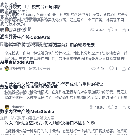
esponsibility prin...
我的收藏
设计模式-工厂模式设计与详解
我的Programs
空间论坛
工厂模式（Factory Pattern）是一种常用的创建型设计模式，其核心目的是实
我的支持
技术交流阵地，专家坐堂答疑
现创建对象的接口和具体的实例化分离，通过建立一个工厂类，对实现了同一
我的技术支持
接口的一些类进行实例的创建，以增加系统的灵活性和可维护性。当需要大量
Damon小智
我的云声建议
4.4k
0
0
创建一个类的实例的时候，可以使用工厂模式，即从原生的使用类的构造去创
退出登录
建对象的形式迁移到基于工厂提供的方法去创建对象的形式。
软件开发生产线 CodeArts
内置华为实践的一站式软件开发平台
揭秘享元模式-轻松实现资源高效利用的秘密武器
享元模式，作为一种优雅的软件设计模式，恰如其分地应对了资源浪费这一普
遍挑战。在这个信息爆炸的时代，软件系统往往面临着处理庞大对象数量的压
AI平台ModelArts
力，每个对象都消耗宝贵的存储和计算资源。说到解决这一问题，享元模式就
dancer
面向AI开发者的一站式开发平台
6.2k
1
0
如同轻装上阵的艺术，精妙地引导我们走向共享与复用的智慧之路。通过享元
模式，系统可以以细粒度地复用对象，那些具有广泛相似性的对象会共享一个
单一实体。这一策略巧妙地减少了不必要的对象创建，实现了内存的
为什么你应该了解装饰器模式-代码优化与重构的秘诀
数据治理中心 DataArts Studio
装饰器模式是一种设计模式，它允许在运行时向对象添加额外的职责，而无需
一站式数据开发与治理平台
修改其代码。这种模式提供了一种动态扩展对象功能的方法，同时保持了对象
的单一职责原则。本文介绍了装饰器模式的基本概念、原理、优势、适用场
dancer
16.9k
0
0
景、实现方法、最佳实践和注意事项。通过装饰器模式，可以将多个行为组合
数字内容生产线 MetaStudio
成一个更复杂的行为，而无需使用继承或大量的接口实现。装饰器模式适用于
提供一站式数字内容生产解决方案
需要对一个对象进行一系列的增强处理的情况，而这些增强处理可以以
深入了解适配器模式-优雅地解决接口不匹配问题
适配器模式是一种常用的设计模式，它通过将一个类的接口转换成客户端所期