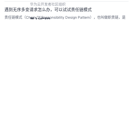
项目中。通过掌握这些设计模式，我们可以编写更优雅、可靠且易于维护的前
华为云开发者社区组织
端代码。
遇到无序多变请求怎么办，可以试试责任链模式
责任链模式（Chain Of Responsibility Design Pattern），也叫做职责链，是
加入HCSD
将请求的发送和接收解耦，让多个接收对象都有机会处理这个请求。当有请求
华为云学生开发者计划
发生时，可将请求沿着这条链传递，直到有对象处理它为止
归思君
5.4k
0
0
加入HCWD
华为云女性开发者计划，即将开启
设计模式之状态模式【行为型模式】
一、概述【例】通过按钮来控制一个电梯的状态，一个电梯有开门状态，关门
状态，停止状态，运行状态。每一种状态改变，都有可能要根据其他状态来更
鲁班会
新处理。例如，如果电梯门现在处于运行时状态，就不能进行开门操作，而如
针对核心伙伴开发者的高端组织
哥的时代
6.6k
0
0
果电梯门是停止状态，就可以执行开门操作。类图如下：代码如下：public inte
rface ILift { //电梯的4个状态 //开门状态 public final ...
高校生态
设计模式之享元模式【结构型模式】
华为云高校开发者项目
一、概述定义：​ 运用共享技术来有效地支持大量细粒度对象的复用。它通过共
查看社区
享已经存在的对象来大幅度减少需要创建的对象数量、避免大量相似对象的开
开发者激励计划
销，从而提高系统资源的利用率。 二、结构享元（Flyweight ）模式中存在以
做任务领积分，兑换开发者权益
哥的时代
6.5k
0
0
下两种状态：内部状态，即不会随着环境的改变而改变的可共享部分。外部状
态，指随环境改变而改变的不可以共享的部分。享元模式的实现要领就是区分
应用中的这两种状态，并将外部状态外部...
案例共创
设计模式之单例设计模式【创造者模式】
CodeArts代码智能体优秀应用开发
前言创建型模式的主要关注点是“怎样创建对象？”，它的主要特点是“将对象的