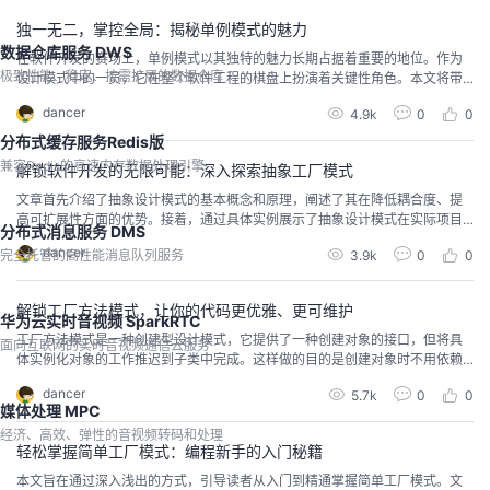
模式的概览，有助于理解并掌握这一设计模式。
独一无二，掌控全局：揭秘单例模式的魅力
数据仓库服务 DWS
在软件开发的赛场上，单例模式以其独特的魅力长期占据着重要的地位。作为
极致性能、稳定、按需扩展的数据仓库
设计模式中的一员，它在整个软件工程的棋盘上扮演着关键性角色。本文将带
你深入探索单例模式的神秘面纱，从历史渊源到现代应用，从基础实现到高级
dancer
4.9k
0
0
技巧，经过戏剧性的转折和层层推进，我们将一步步揭开这一模式背后的秘
密。文章串起时间的线索，带你重回单例模式的起源，理解它在软件工程历史
分布式缓存服务Redis版
中的地位。经过时间的流逝，单例模式不仅保持了其原有的魅力，而且
兼容Redis的高速内存数据处理引擎
解锁软件开发的无限可能：深入探索抽象工厂模式
文章首先介绍了抽象设计模式的基本概念和原理，阐述了其在降低耦合度、提
高可扩展性方面的优势。接着，通过具体实例展示了抽象设计模式在实际项目
分布式消息服务 DMS
中的应用场景和效果，让读者能够直观地感受到其强大的实用价值。最后，文
dancer
3.9k
0
0
完全托管的高性能消息队列服务
章总结了抽象设计模式的关键点和注意事项，为读者在实践中运用该模式提供
了有益的指导。通过本文的学习，读者将能够更深入地理解抽象设计模式，提
升软件开发的效率和质量。
解锁工厂方法模式，让你的代码更优雅、更可维护
华为云实时音视频 SparkRTC
工厂方法模式是一种创建型设计模式，它提供了一种创建对象的接口，但将具
面向互联网的实时音视频通信云服务
体实例化对象的工作推迟到子类中完成。这样做的目的是创建对象时不用依赖
于具体的类，而是依赖于抽象，这提高了系统的灵活性和可扩展性。优点：降
dancer
5.7k
0
0
低耦合度、增加了系统的可扩展性 和 提高代码的可维护性；缺点：增加了代码
媒体处理 MPC
的复杂性 和 需要更多的设计考虑。
经济、高效、弹性的音视频转码和处理
轻松掌握简单工厂模式：编程新手的入门秘籍
本文旨在通过深入浅出的方式，引导读者从入门到精通掌握简单工厂模式。文