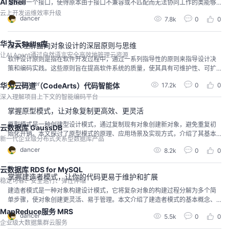
AI Shell
望的另一个接口，使得原本由于接口不兼容或不匹配而无法协同工作的类能够
一起工作。适配器模式主要应用于解决不同组件之间的接口不兼容问题，或者
云上开发运维效率升级
dancer
7.8k
0
0
在第三方库与现有系统之间进行集成。通过使用适配器模式，可以提高代码的
灵活性和复用性，降低系统间的耦合度。适配器模式有多种实现方式，包括类
适配器模式、对象适配器模式和接口适配器模式。在使用适配器模式
华为云Skills库
深入理解面向对象设计的深层原则与思维
让AI Agent通过自然语言安全高效地管理云资源
软件设计原则是指在软件开发过程中，通过一系列指导性的原则来指导设计决
策和编码实践。这些原则旨在提高软件系统的质量，使其具有可维护性、可扩
展性、可重用性和可测试性。几个重要性：可维护性、可扩展性、可重用性、
dancer
17.2k
0
0
华为云码道（CodeArts）代码智能体
可测试性和降低系统复杂度。软件设计原则是提高软件系统质量和可维护性的
基石。遵循这些原则可以使得代码更加清晰、灵活和可靠，提高开发效率和软
深入理解项目上下文的智能编码平台
件质量，减少后期维护成本。
掌握原型模式，让对象复制更高效、更灵活
原型模式是一种创建型设计模式，通过复制现有对象创建新对象，避免重复初
云数据库 GaussDB
始化开销。本文探讨了原型模式的原理、应用场景及实现方式，介绍了其基本
新一代企业级分布式关系型数据库产品
概念和特点，并通过案例展示其在软件开发中的应用，提高对象创建效率。同
dancer
8.2k
0
0
时，总结了原型模式的优势与局限性，为实际应用提供参考。学习原型模式有
助于开发者高效处理相似对象的创建需求，提升软件开发效率和质量。在适当
云数据库 RDS for MySQL
场景下运用原型模式，能够显著优化系统性能。
掌握建造者模式，让你的代码更易于维护和扩展
稳定可靠、安全运行、弹性伸缩
建造者模式是一种对象构建设计模式，它将复杂对象的构建过程分解为多个简
单步骤，使对象创建更灵活、易于管理。本文介绍了建造者模式的基本概念、
优势，通过案例详细剖析了其设计过程和实现方式。建造者模式适用于需要创
MapReduce服务 MRS
dancer
5.5k
0
0
建复杂对象且希望构建过程具有灵活性的场景。使用时需注意，建造者模式可
企业级大数据集群云服务
能会增加代码的复杂性，应谨慎选择。本文为读者提供了一个快速了解建造者