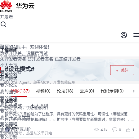
开发者
开发者空间
开发者空间
开发平台
精选服务
云宝助手
返回
懂您的AI助手，欢迎体验！
了解空间
数据开小差，请稍后再试
为开发者打造的专属开发空间
未开发者实名
已开发者实名
已冻结开发者
个人主页
设计模式
#
#
关注
我的开发者
开发平台
我的博客
一键开发AI Agent、部署MCP，开发智能应用
我的论坛
博客(
137
)
视频(
0
)
论坛(
18
)
云声(
0
)
代码示例(
0
)
我的圈子
我的直播
实战案例
我的活动
设计模式——七大原则
完整案例代码，快速搭建项目
我的关注
设计模式的目的是为了让程序，具有更好的代码重用性、可读性（编程规范
我的开发者学堂
性，便于后期维护和理解）、可扩展性（当需要增加新需求时，非常方便）、
我的课程
可靠性（增加新功能后，对原功能么有影响）、使程序呈现高内聚，低耦合的
空间活动
程序员进阶
4.1k
0
1
我的认证
特性。设计模式包含了面向对象的精髓，“懂了设计模式，就懂得了面向对象分
汇聚精彩活动，热爱从这里开始
析和设计（OOA/D）的核心” 一、单一职责原则单一职责原则（SRP：Single r
我的实验