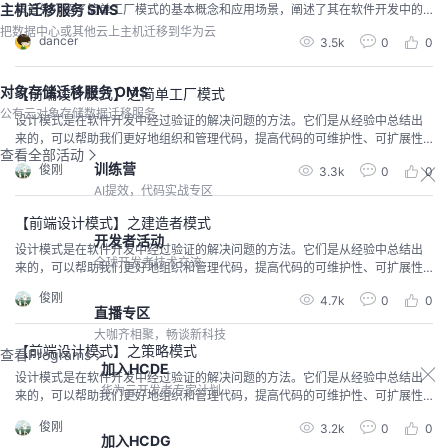
主机迁移服务 SMS
章首先介绍了简单工厂模式的基本概念和应用场景，阐述了其在软件开发中的
重要性和实用性。接着，通过具体实例和详细解析，展示了简单工厂模式的实
把数据中心或其他云上主机迁移到华为云
dancer
3.5k
0
0
现方法和关键步骤，包括工厂类的设计、产品类的抽象与实现等。此外，文章
还探讨了简单工厂模式的优缺点及适用场景，帮助读者更全面地理解该模式。
最后，通过总结归纳，强调了简单工厂模式在提升代码可维护性、可
对象存储迁移服务 OMS
【前端设计模式】之简单工厂模式
公有云对象存储数据迁移服务
设计模式是在软件开发中经过验证的解决问题的方法。它们是从经验中总结出
来的，可以帮助我们更好地组织和管理代码，提高代码的可维护性、可扩展性
查看全部活动
和可重用性。无论是前端还是后端开发，设计模式都扮演着重要的角色。在本
训练营
俊刚
3.3k
0
0
专栏中，我们将探索一些常见的前端设计模式，并学习如何将它们应用于实际
AI提效，代码实战专区
项目中。通过掌握这些设计模式，我们可以编写更优雅、可靠且易于维护的前
端代码。
【前端设计模式】之建造者模式
开发者活动
设计模式是在软件开发中经过验证的解决问题的方法。它们是从经验中总结出
全球开发者技术交流
来的，可以帮助我们更好地组织和管理代码，提高代码的可维护性、可扩展性
和可重用性。无论是前端还是后端开发，设计模式都扮演着重要的角色。在本
俊刚
4.7k
0
0
专栏中，我们将探索一些常见的前端设计模式，并学习如何将它们应用于实际
直播专区
项目中。通过掌握这些设计模式，我们可以编写更优雅、可靠且易于维护的前
大咖齐相聚，畅谈新科技
端代码。
【前端设计模式】之策略模式
查看Programs
加入HCDE
设计模式是在软件开发中经过验证的解决问题的方法。它们是从经验中总结出
华为云开发者专家计划
来的，可以帮助我们更好地组织和管理代码，提高代码的可维护性、可扩展性
和可重用性。无论是前端还是后端开发，设计模式都扮演着重要的角色。在本
俊刚
3.2k
0
0
专栏中，我们将探索一些常见的前端设计模式，并学习如何将它们应用于实际
加入HCDG