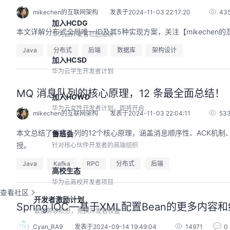
mikechen的互联网架构
发表于2024-11-03 22:17:20
43
加入HCDG
本文详解分布式全局唯一ID及其5种实现方案，关注【mikechen的
华为云开发者社区组织
Java
分布式
后端
数据库
架构设计
加入HCSD
华为云学生开发者计划
MQ 消息队列的核心原理，12 条最全面总结！
加入HCWD
华为云女性开发者计划，即将开启
mikechen的互联网架构
发表于2024-11-03 22:04:11
53
本文总结了消息队列的12个核心原理，涵盖消息顺序性、ACK机制、持
鲁班会
授。
针对核心伙伴开发者的高端组织
Java
Kafka
RPC
分布式
后端
高校生态
华为云高校开发者项目
查看社区
开发者激励计划
Spring IOC—基于XML配置Bean的更多内
做任务领积分，兑换开发者权益
Cyan_RA9
发表于2024-09-14 19:49:04
14971
0