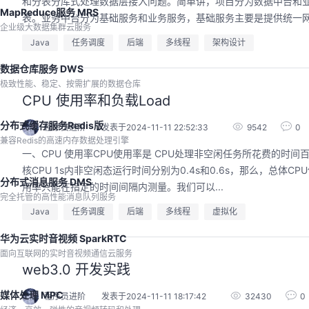
和分表分库式处理数据层接入问题。简单讲，项目分为数据中台和
MapReduce服务 MRS
表。业务中台分为基础服务和业务服务，基础服务主要是提供统一网关
企业级大数据集群云服务
Java
任务调度
后端
多线程
架构设计
数据仓库服务 DWS
极致性能、稳定、按需扩展的数据仓库
CPU 使用率和负载Load
分布式缓存服务Redis版
程序员进阶
发表于2024-11-11 22:52:33
9542
0
兼容Redis的高速内存数据处理引擎
一、CPU 使用率CPU使用率是 CPU处理非空闲任务所花费的时间百
核CPU 1s内非空闲态运行时间分别为0.4s和0.6s，那么，总体CPU使用率就
分布式消息服务 DMS
用率只能在指定的时间间隔内测量。我们可以...
完全托管的高性能消息队列服务
Java
任务调度
后端
多线程
虚拟化
华为云实时音视频 SparkRTC
面向互联网的实时音视频通信云服务
web3.0 开发实践
媒体处理 MPC
程序员进阶
发表于2024-11-11 18:17:42
32430
0