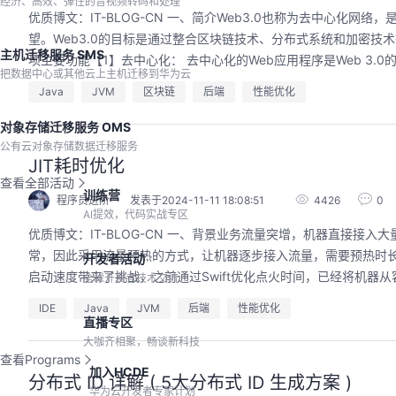
经济、高效、弹性的音视频转码和处理
优质博文：IT-BLOG-CN 一、简介Web3.0也称为去中心
望。Web3.0的目标是通过整合区块链技术、分布式系统和加密技术
主机迁移服务 SMS
项主要功能【1】去中心化： 去中心化的Web应用程序是Web 3.0
把数据中心或其他云上主机迁移到华为云
Java
JVM
区块链
后端
性能优化
对象存储迁移服务 OMS
公有云对象存储数据迁移服务
JIT耗时优化
查看全部活动
训练营
程序员进阶
发表于2024-11-11 18:08:51
4426
0
AI提效，代码实战专区
优质博文：IT-BLOG-CN 一、背景业务流量突增，机器直接接入大
常，因此采用流量预热的方式，让机器逐步接入流量，需要预热时长3
开发者活动
启动速度带来了挑战，之前通过Swift优化点火时间，已经将机器从容
全球开发者技术交流
IDE
Java
JVM
后端
性能优化
直播专区
大咖齐相聚，畅谈新科技
查看Programs
加入HCDE
分布式 ID 详解 ( 5大分布式 ID 生成方案 )
华为云开发者专家计划