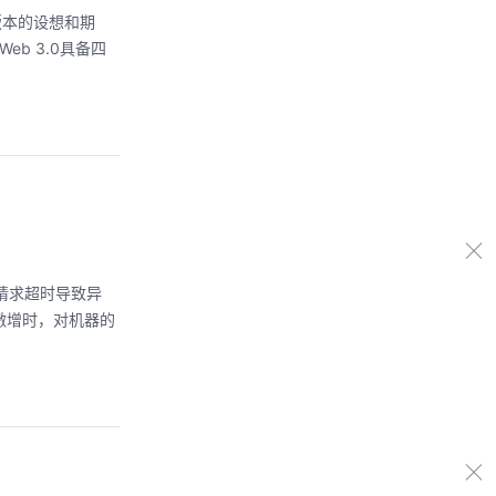
版本的设想和期
b 3.0具备四
的请求超时导致异
激增时，对机器的