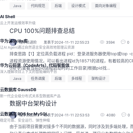
Java
代码规范
后端
设计模式
面向对象编程
AI Shell
云上开发运维效率升级
CPU 100%问题排查总结
华为云Skills库
程序员进阶
发表于2024-11-11 22:55:23
3594
0
让AI Agent通过自然语言安全高效地管理云资源
排查思路【1】定位高负载进程 pid：登录进服务器使用top或top -c命
进程资源使用情况，可以看出进程id为18571的进程，有着较高的CP
华为云码道（CodeArts）代码智能体
d命令[查看当前pid进程启动时的工作目录]根据pid找...
深入理解项目上下文的智能编码平台
Java
任务调度
后端
多线程
架构设计
云数据库 GaussDB
新一代企业级分布式关系型数据库产品
数据中台架构设计
云数据库 RDS for MySQL
程序员进阶
发表于2024-11-11 22:53:53
4080
0
稳定可靠、安全运行、弹性伸缩
由于当前项目需要对接多个不同的数据源，同时涉及到多端处理，