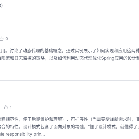
0
)
0
架中的应用。讨论了动态代理的基础概念，通过实例展示了如何实现和应用这两
流和日志监控的策略，以及如何利用动态代理优化Spring应用的设计
用码道，让你的AI作品三步上朋友
华为云码道Skill
圈
智能开发全
1
2026/08/04 周二 19:00-20:00
2026/07/22 周三 19:00-2
林华鼎-华为云AI开发者运营负责人
编程规范性，便于后期维护和理解）、可扩展性（当需要增加新需求时，
从入门 · 到做AI应用 · 到企业级开发。不教编
直播深度解读华为云码道6
耦合的特性。设计模式包含了面向对象的精髓，“懂了设计模式，就懂得了
程，只教用AI · 零代码、有产出、能带走、可炫
kill市场安装专家技能，
sibility prin...
耀 · 每课人人动手实操
求，开发，审查，重构全