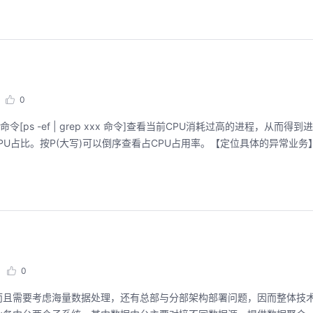
程。从零构建并交付一个
从代码提交到服务上线的“
回顾中
回顾中
0
令[ps -ef | grep xxx 命令]查看当前CPU消耗过高的进程，从而得到
U占比。按P(大写)可以倒序查看占CPU占用率。【定位具体的异常业务】：
0
而且需要考虑海量数据处理，还有总部与分部架构部署问题，因而整体技