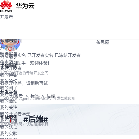
活动
Programs
社区
开发者
开发者
学堂
大赛
开发者空间
支持
开发者空间
返回
茶思屋
开发平台
精选服务
未开发者实名
已开发者实名
已冻结开发者
云宝助手
个人主页
懂您的AI助手，欢迎体验！
了解空间
我的开发者
为开发者打造的专属开发空间
我的博客
我的论坛
数据开小差，请稍后再试
我的圈子
开发平台
我的直播
开发者
标签
后端
一键开发AI Agent、部署MCP，开发智能应用
我的活动
我的关注
我的开发者学堂
实战案例
后端
#
#
我的课程
完整案例代码，快速搭建项目
我的认证
我的实验