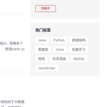
完整项目，让您体验
能，并体验业界主流具身模型应用。
极速”之旅。
回顾中
热门标签
Java
Python
数据结构
进程id。观察各个
使用pwdx pi
数据库
Linux
机器学习
网络
任务调度
MySQL
JavaScript
术栈倾向于大数据