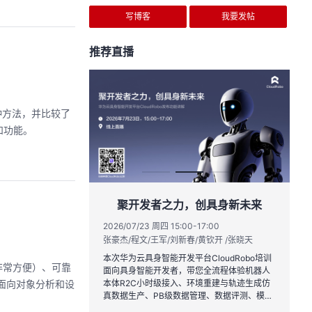
写博客
我要发帖
推荐直播
种方法，并比较了
和功能。
实战与极速交付，
聚开发者之力，创具身新未来
链路实战
2026/07/23 周四 15:00-17:00
张豪杰/程文/王军/刘新春/黄钦开 /张晓天
1:00
2
王一男-华为云码道产品规划专家；李炎-华为云码道产品专家；姜浩-华为云HCDG核心组成员
林
本次华为云具身智能开发平台CloudRobo培训
非常方便）、可靠
面向具身智能开发者，带您全流程体验机器人
月产品新特性，从S
从
面向对象分析和设
本体R2C小时级接入、环境重建与轨迹生成仿
带你零距离体验从需
程
真数据生产、PB级数据管理、数据评测、模型
链路闭环的开发过
耀
训推、强化学习和Benchmark一键评测等功