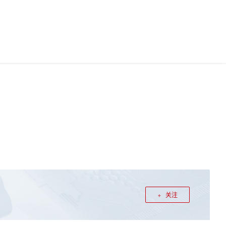
中国站
华为云App
华为云码道
0
文档
0
登录
注册
关注