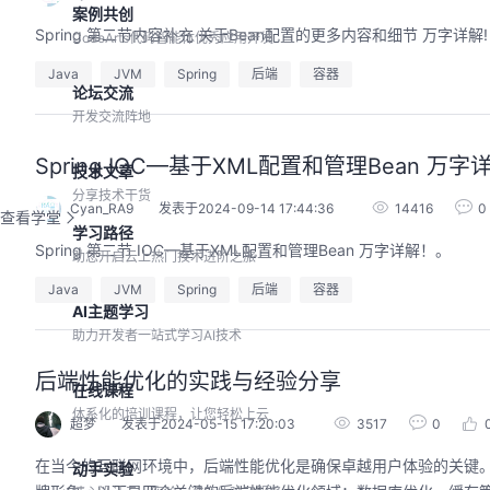
案例共创
Spring 第二节内容补充 关于Bean配置的更多内容和细节 万字详解!
CodeArts代码智能体优秀应用开发
Java
JVM
Spring
后端
容器
论坛交流
开发交流阵地
Spring IOC—基于XML配置和管理Bean 
技术文章
分享技术干货
Cyan_RA9
发表于2024-09-14 17:44:36
14416
0
查看学堂
学习路径
Spring 第二节 IOC—基于XML配置和管理Bean 万字详解！。
助您开启云上热门技术进阶之旅
Java
JVM
Spring
后端
容器
AI主题学习
助力开发者一站式学习AI技术
后端性能优化的实践与经验分享
在线课程
体系化的培训课程，让您轻松上云
超梦
发表于2024-05-15 17:20:03
3517
0
在当今的互联网环境中，后端性能优化是确保卓越用户体验的关键
动手实验