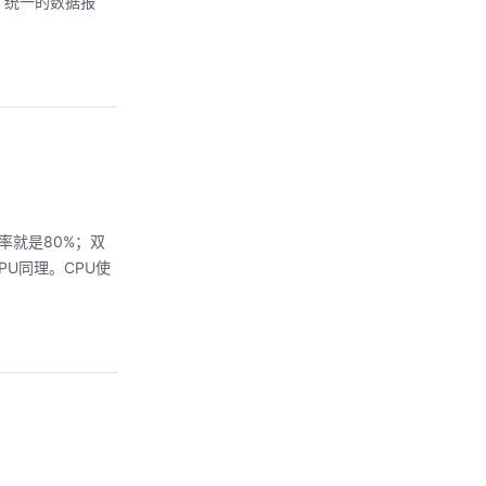
，统一的数据报
用率就是80%；双
核CPU同理。CPU使