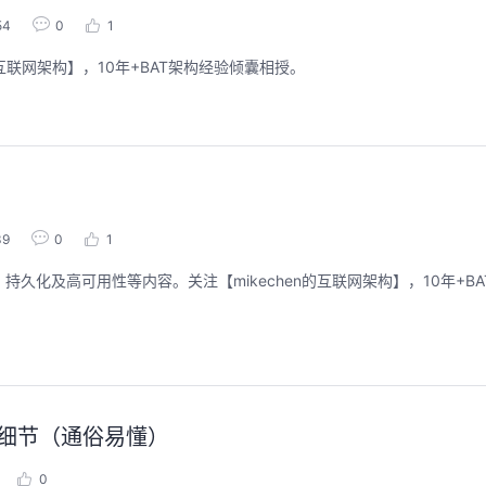
54
0
1
互联网架构】，10年+BAT架构经验倾囊相授。
39
0
1
久化及高可用性等内容。关注【mikechen的互联网架构】，10年+B
容和细节（通俗易懂）
0