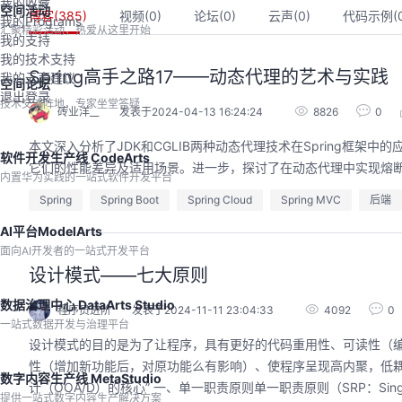
我的收藏
空间活动
博客(
385
)
视频(
0
)
论坛(
0
)
云声(
0
)
代码示例(
我的Programs
汇聚精彩活动，热爱从这里开始
我的支持
我的技术支持
Spring高手之路17——动态代理的艺术与实践
我的云声建议
空间论坛
退出登录
技术交流阵地，专家坐堂答疑
砖业洋__
发表于2024-04-13 16:24:24
8826
0
本文深入分析了JDK和CGLIB两种动态代理技术在Spring框
软件开发生产线 CodeArts
它们的性能差异及适用场景。进一步，探讨了在动态代理中实现熔断限
内置华为实践的一站式软件开发平台
Spring
Spring Boot
Spring Cloud
Spring MVC
后端
AI平台ModelArts
面向AI开发者的一站式开发平台
设计模式——七大原则
数据治理中心 DataArts Studio
程序员进阶
发表于2024-11-11 23:04:33
4092
0
一站式数据开发与治理平台
设计模式的目的是为了让程序，具有更好的代码重用性、可读性（
性（增加新功能后，对原功能么有影响）、使程序呈现高内聚，低
数字内容生产线 MetaStudio
计（OOA/D）的核心” 一、单一职责原则单一职责原则（SRP：Single respon
提供一站式数字内容生产解决方案