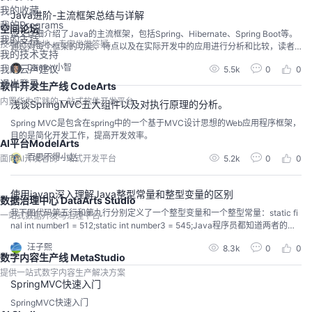
我的收藏
Java进阶-主流框架总结与详解
我的Programs
空间论坛
本文详细介绍了Java的主流框架，包括Spring、Hibernate、Spring Boot等。
我的支持
技术交流阵地，专家坐堂答疑
通过对每个框架的功能、特点以及在实际开发中的应用进行分析和比较，读者
我的技术支持
可以更好地了解各框架的适用场景和优劣势。同时，本文还强调了Java框架在
Damon小智
我的云声建议
5.5k
0
0
提升开发效率、简化开发流程和提高代码质量方面的重要性。对于Java开发者
退出登录
来说，选择合适的框架对项目的成功至关重要，因此本文的内容对他们具有很
软件开发生产线 CodeArts
高的参考价值。
内置华为实践的一站式软件开发平台
浅谈SpringMVC五大组件以及对执行原理的分析。
Spring MVC是包含在spring中的一个基于MVC设计思想的Web应用程序框架，
目的是简化开发工作，提高开发效率。
AI平台ModelArts
百思不得小赵
面向AI开发者的一站式开发平台
5.2k
0
0
使用javap深入理解Java整型常量和整型变量的区别
数据治理中心 DataArts Studio
我下图代码第五行和第九行分别定义了一个整型变量和一个整型常量：static fi
一站式数据开发与治理平台
nal int number1 = 512;static int number3 = 545;Java程序员都知道两者的区
别。下面我们就用javap将.class文件反编译出来然后深入研究Java里整型变量
汪子熙
8.3k
0
0
和整型常量的区别。使用命令行javap -c constant.ConstantFolding查看.cla
数字内容生产线 MetaStudio
s...
提供一站式数字内容生产解决方案
SpringMVC快速入门
SpringMVC快速入门