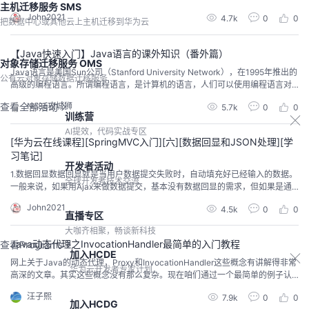
主机迁移服务 SMS
年Roy Fielding的博士论文中，Roy Fielding是HTTP规范的主要编写者之一。
John2021
4.7k
0
0
在目前主流的三种Web服务交互方案中，REST相比于SOAP（Simple Object A
把数据中心或其他云上主机迁移到华为云
cces...
【Java快速入门】Java语言的课外知识（番外篇）
对象存储迁移服务 OMS
Java语言是美国Sun公司（Stanford University Network），在1995年推出的
公有云对象存储数据迁移服务
高级的编程语言。所谓编程语言，是计算机的语言，人们可以使用编程语言对
计算机下达命令，让计算机完成人们需要的功能。 Java是一门面向对象的编程
No8g攻城狮
查看全部活动
5.7k
0
0
语言，不仅吸收了C++语言的各种优点，还摒弃了C++里难以理解的多继承、
训练营
指针等概念，因此Java语言具有功能强大和简单易用两个特征。
AI提效，代码实战专区
[华为云在线课程][SpringMVC入门][六][数据回显和JSON处理][学
习笔记]
开发者活动
1.数据回显数据回显就是当用户数据提交失败时，自动填充好已经输入的数据。
全球开发者技术交流
一般来说，如果用Ajax来做数据提交，基本没有数据回显的需求，但如果是通
过表单做数据提交，那么数据回显就非常有必要了。 1.1.手动数据回显和自动数
John2021
4.5k
0
0
据回显 1.1.1.手动数据回显（简单数据类型）手动数据回显也叫简单数据类型，
直播专区
因为框架没有提供任何支持，通过自己手动进行配置。以一个添加学生的数据
大咖齐相聚，畅谈新科技
并进行校验的例子来进行演示...
Java动态代理之InvocationHandler最简单的入门教程
查看Programs
加入HCDE
网上关于Java的动态代理，Proxy和InvocationHandler这些概念有讲解得非常
华为云开发者专家计划
高深的文章。其实这些概念没有那么复杂。现在咱们通过一个最简单的例子认
识什么是InvocationHandler。值得一提的是，InvocationHandler在Spring框
汪子熙
7.9k
0
0
架实现中被广泛使用，这意味着我们吃透了InvocationHandler，就为将来的Sp
加入HCDG