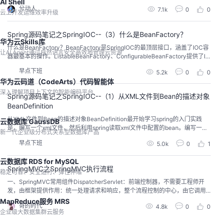
AI Shell
兮动人
7.1k
0
0
云上开发运维效率升级
Spring源码笔记之SpringIOC--（3）什么是BeanFactory？
华为云Skills库
什么是BeanFactory？BeanFactory是SpringIOC的最顶层接口，涵盖了IOC容
让AI Agent通过自然语言安全高效地管理云资源
器最基本的操作。ListableBeanFactory、ConfigurableBeanFactory提供了IO
C容器获取所有Bean、配置Bean的额外能力。所有BeanFactory的实现类持有
早点下班
5.2k
0
0
所有Bean的定义BeanDefinition，用一个唯一的字符串（即Bean的名字）区
华为云码道（CodeArts）代码智能体
分。B...
深入理解项目上下文的智能编码平台
Spring源码笔记之SpringIOC--（1）从XML文件到Bean的描述对象
BeanDefinition
从XML文件到Bean的描述对象BeanDefinition最开始学习spring的入门实践
云数据库 GaussDB
是，编写一个xml文件，然后利用spring读取xml文件中配置的bean。编写一个x
新一代企业级分布式关系型数据库产品
ml配置文件default.xml<?xml version="1.0" encoding="UTF-8"?><beans xm
早点下班
5.0k
0
1
lns="http://www.springframework.org/schema/...
云数据库 RDS for MySQL
SpringMVC之SpringMVC执行流程
稳定可靠、安全运行、弹性伸缩
一、SpringMVC常用组件DispatcherServlet：前端控制器，不需要工程师开
发，由框架提供作用：统一处理请求和响应，整个流程控制的中心，由它调用
其它组件处理用户的请求HandlerMapping：处理器映射器，不需要工程师开
MapReduce服务 MRS
哥的时代
4.8k
0
0
发，由框架提供作用：根据请求的url、method等信息查找Handler，即控制器
企业级大数据集群云服务
方法Handler：处理器，需要工程师开发作用：在Dispatche...