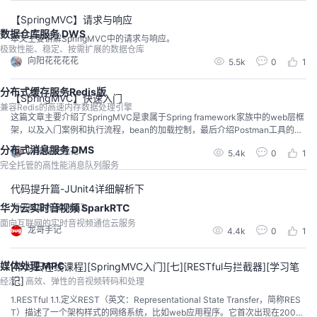
【SpringMVC】请求与响应
数据仓库服务 DWS
本文主要讲解SpringMVC中的请求与响应。
极致性能、稳定、按需扩展的数据仓库
向阳花花花花
5.5k
0
1
分布式缓存服务Redis版
【SpringMVC】快速入门
兼容Redis的高速内存数据处理引擎
这篇文章主要介绍了SpringMVC是隶属于Spring framework家族中的web层框
架，以及入门案例和执行流程，bean的加载控制，最后介绍Postman工具的使
用。
分布式消息服务 DMS
向阳花花花花
5.4k
0
1
完全托管的高性能消息队列服务
代码提升篇-JUnit4详细解析下
华为云实时音视频 SparkRTC
《代码提升 第八篇》
面向互联网的实时音视频通信云服务
龙哥手记
4.4k
0
1
媒体处理 MPC
[华为云在线课程][SpringMVC入门][七][RESTful与拦截器][学习笔
记]
经济、高效、弹性的音视频转码和处理
1.RESTful 1.1.定义REST（英文：Representational State Transfer，简称RES
T）描述了一个架构样式的网络系统，比如web应用程序。它首次出现在2000