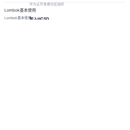
ring源码学习打下一个坚实的基础。...
华为云开发者社区组织
Lombok基本使用
Lombok基本使用
加入HCSD
华为云学生开发者计划
兮动人
6.5k
0
0
加入HCWD
SpringMVC获得请求数据
华为云女性开发者计划，即将开启
SpringMVC获得请求数据
兮动人
5.1k
0
0
鲁班会
针对核心伙伴开发者的高端组织
SpringMVC的组件解析
高校生态
SpringMVC的组件解析
华为云高校开发者项目
兮动人
4.8k
0
0
查看社区
开发者激励计划
做任务领积分，兑换开发者权益
支付宝支付对接案例详解
支付宝支付对接 效果展示电脑网站-生成交易表单当面付-生成交易付款码手机
案例共创
网站-生成交易表单 对接前需要了解支付产品介绍支付宝沙箱环境介绍 沙箱环
境是协助开发者进行接口开发及主要功能联调的模拟环境，目前仅支持网页/移
CodeArts代码智能体优秀应用开发
恩爸编程
4.3k
0
0
动应用和小程序两种应用类型。在沙箱完成接口调试后，请务必在正式环境进