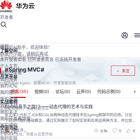
开发者
开发者空间
开发者空间
开发平台
精选服务
云宝助手
返回
懂您的AI助手，欢迎体验！
了解空间
数据开小差，请稍后再试
为开发者打造的专属开发空间
未开发者实名
已开发者实名
已冻结开发者
个人主页
Spring MVC
#
#
关注
我的开发者
开发平台
我的博客
一键开发AI Agent、部署MCP，开发智能应用
我的论坛
博客(
35
)
视频(
0
)
论坛(
0
)
云声(
0
)
代码示例(
0
)
我的圈子
我的直播
实战案例
我的活动
Spring高手之路17——动态代理的艺术与实践
完整案例代码，快速搭建项目
我的关注
本文深入分析了JDK和CGLIB两种动态代理技术在Spring框架中的应用。讨论
我的开发者学堂
了动态代理的基础概念，通过实例展示了如何实现和应用这两种方法，并比较
我的课程
了它们的性能差异及适用场景。进一步，探讨了在动态代理中实现熔断限流和
空间活动
砖业洋__
8.8k
0
0
我的认证
日志监控的策略，以及如何利用动态代理优化Spring应用的设计和功能。
汇聚精彩活动，热爱从这里开始
我的实验