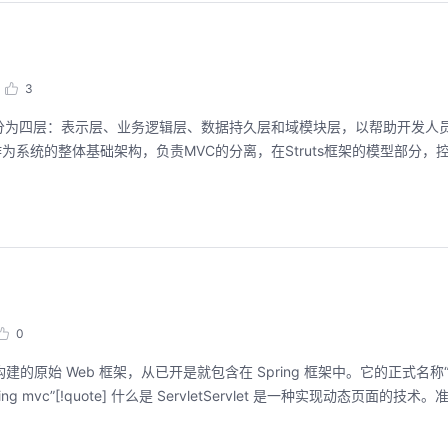
3
的系统从职责上分为四层：表示层、业务逻辑层、数据持久层和域模块层，以帮助开发
作为系统的整体基础架构，负责MVC的分离，在Struts框架的模型部分，
0
et API 构建的原始 Web 框架，从已开是就包含在 Spring 框架中。它的正式名称“S
mvc”[!quote] 什么是 ServletServlet 是一种实现动态页面的技术。准