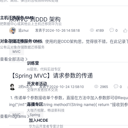
经济、高效、弹性的音视频转码和处理
主机迁移服务 SMS
从MVC 到DDD 架构
把数据中心或其他云上主机迁移到华为云
追zhui
发表于2024-10-26 14:58:18
4189
0
对象存储迁移服务 OMS
最近在做一个项目，使用的是DDD架构思，觉得很不错，在此记录
公有云对象存储数据迁移服务
MVC
查看全部活动
训练营
AI提效，代码实战专区
【Spring MVC】请求参数的传递
开发者活动
2的n次方
发表于2024-10-24 12:58:10
2965
0
全球开发者技术交流
​ 1. 传递单个参数接收单个参数，直接在方法中加入参数即可@RequestMapping("/param"
直播专区
ing("/m1") public String method1(Stri
大咖齐相聚，畅谈新科技
MVC
Spring
查看Programs
加入HCDE
华为云开发者专家计划