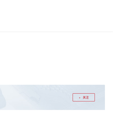
中国站
华为云App
华为云码道
0
文档
0
登录
注册
关注