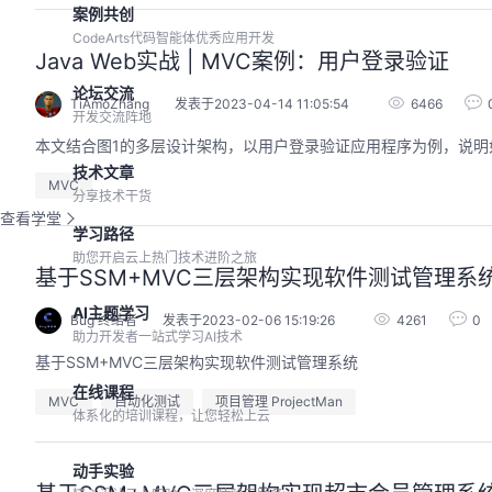
案例共创
CodeArts代码智能体优秀应用开发
Java Web实战 | MVC案例：用户登录验证
论坛交流
TiAmoZhang
发表于2023-04-14 11:05:54
6466
开发交流阵地
本文结合图1的多层设计架构，以用户登录验证应用程序为例，说明
技术文章
MVC
分享技术干货
查看学堂
学习路径
助您开启云上热门技术进阶之旅
基于SSM+MVC三层架构实现软件测试管理系
AI主题学习
Bug 终结者
发表于2023-02-06 15:19:26
4261
0
助力开发者一站式学习AI技术
基于SSM+MVC三层架构实现软件测试管理系统
在线课程
MVC
自动化测试
项目管理 ProjectMan
体系化的培训课程，让您轻松上云
动手实验