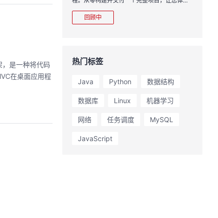
程。从零构建并交付一个完整项目，让您体验
从代码提交到服务上线的“极速”之旅。
回顾中
热门标签
框架，是一种将代码
VC在桌面应用程
Java
Python
数据结构
数据库
Linux
机器学习
网络
任务调度
MySQL
JavaScript