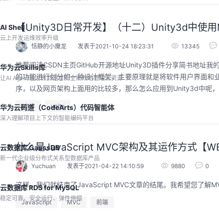
程。从零构建并交付一个完整项目，让您体验
从代码提交到服务上线的“极速”之旅。
回顾中
【Unity3D日常开发】（十二）Unity3d中使
AI Shell
云上开发运维效率升级
恬静的小魔龙
发表于2021-10-24 18:23:31
13345
推荐阅读CSDN主页GitHub开源地址Unity3D插件分享简书地址
华为云Skills库
的功能进行划分的一种设计框架，主要原理就是将软件用户界面和业
让AI Agent通过自然语言安全高效地管理云资源
序，以及网页架构上面用的比较多，那么怎么应用到Unity3d中呢，
MVC
unity
华为云码道（CodeArts）代码智能体
深入理解项目上下文的智能编码平台
什么是JavaScript MVC架构及其运作方式【
云数据库 GaussDB
新一代企业级分布式关系型数据库产品
Yuchuan
发表于2021-04-22 14:10:59
9880
0
这样，我们就结束了JavaScript MVC文章的结尾。我希望您了
云数据库 RDS for MySQL
稳定可靠、安全运行、弹性伸缩
JavaScript
MVC
前端