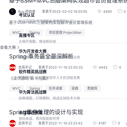
基于SSM+MVC三层架构实现超市会员管理系
精心设计云上实验，深度体验云服务
Bug 终结者
发表于2023-02-02 16:35:50
4493
0
考试认证
针对不同技术领域和业务场景的认证
基于SSM+MVC三层架构实现超市会员管理系统
MVC
Spring
项目管理 ProjectMan
直播专区
大咖齐相聚，畅谈新科技
查看大赛
华为开发者大赛
Spring 事务最全最深解析
旗舰赛事，引领千行百业的技术创新应用
龙哥手记
发表于2022-11-16 23:30:32
4442
0
软件精英挑战赛
《读尽源码 第十九篇》
极致优化，全球高校软件人才的顶级竞赛
MVC
Spring
任务调度
容器
数据库
华为算法挑战赛
经典难题，打榜赛制，挑战全球技术大咖
Spring事务处理的设计与实现
全球精选赛事
放码来战，勇闯智能新世界
龙哥手记
发表于2022-11-16 23:23:42
4187
0