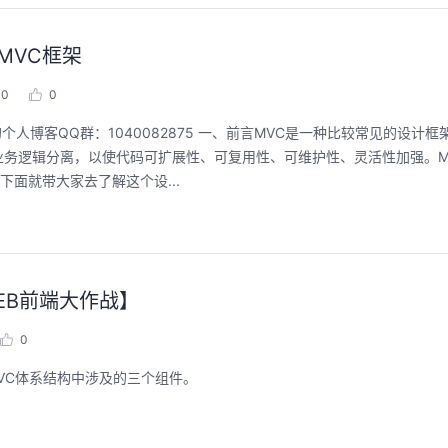
能，并体验业界主流具身模型应用。
回顾中
回顾中
用MVC框架
0
0
我的个人博客QQ群：1040082875 一、前言MVC是一种比较常见的设计
务逻辑分离，以使代码可扩展性、可复用性、可维护性、灵活性加强。M
下面就带大家去了解这个设...
WEB前端大作战】
0
解MVC体系结构中涉及的三个组件。