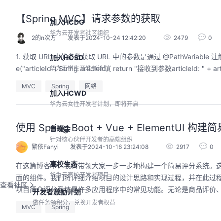
【Spring MVC】请求参数的获取
加入HCDG
华为云开发者社区组织
2的n次方
发表于2024-10-24 12:42:20
2479
0
1. 获取 URL 中的参数获取 URL 中的参数是通过 @PathVariable 注解实现的@Req
加入HCSD
e("articleId") String articleId){ return "接收到参数articleId: " 
华为云学生开发者计划
MVC
Spring
网络
加入HCWD
华为云女性开发者计划，即将开启
使用 Spring Boot + Vue + ElementUI 
鲁班会
针对核心伙伴开发者的高端组织
繁依Fanyi
发表于2024-10-16 23:24:08
2917
0
高校生态
在这篇博客中，我将带领大家一步一步地构建一个简易评分系统。这个项目会使
华为云高校开发者项目
面的组件。我们将详细介绍项目的设计思路和实现过程，并在此过
查看社区
项目简介评分系统是许多应用程序中的常见功能。无论是商品评价、文
开发者激励计划
做任务领积分，兑换开发者权益
MVC
Spring