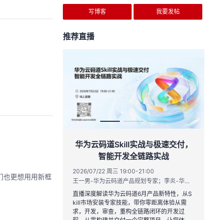
写博客
我要发帖
推荐直播
作品三步上朋友
华为云码道Skill实战与极速交付，
智能开发全链路实战
20:00
2026/07/22 周三 19:00-21:00
弟们也更想用用新框
运营负责人
王一男-华为云码道产品规划专家；李炎-华为云码道产品专家；姜浩-华为云HCDG核心组成员
到企业级开发。不教编
直播深度解读华为云码道6月产品新特性，从S
、有产出、能带走、可炫
kill市场安装专家技能，带你零距离体验从需
求，开发，审查，重构全链路闭环的开发过