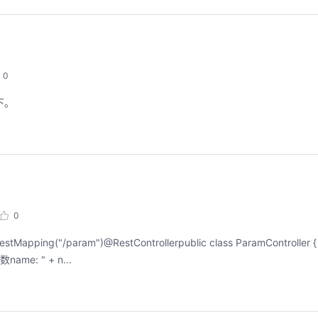
0
下。
0
)@RestControllerpublic class ParamController { @RequestMap
ng name){ return "接收到参数name: " + n...