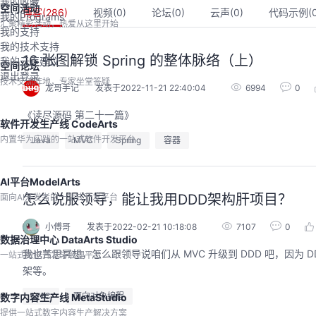
我的收藏
空间活动
博客(
286
)
视频(
0
)
论坛(
0
)
云声(
0
)
代码示例(
我的Programs
汇聚精彩活动，热爱从这里开始
我的支持
我的技术支持
16 张图解锁 Spring 的整体脉络（上）
我的云声建议
空间论坛
退出登录
技术交流阵地，专家坐堂答疑
龙哥手记
发表于2022-11-21 22:40:04
6994
0
《读尽源码 第二十一篇》
软件开发生产线 CodeArts
内置华为实践的一站式软件开发平台
Java
MVC
Spring
容器
AI平台ModelArts
怎么说服领导，能让我用DDD架构肝项目？
面向AI开发者的一站式开发平台
的AI作品三步上朋友
华为云码道Skill实战与极速交付，
圈
智能开发全链路实战
小傅哥
发表于2022-02-21 10:18:08
7107
0
数据治理中心 DataArts Studio
9:00-20:00
2026/07/22 周三 19:00-21:00
我也苦思冥想，怎么跟领导说咱们从 MVC 升级到 DDD 吧，因
一站式数据开发与治理平台
开发者运营负责人
王一男-华为云码道产品规划专家；李炎-华为云码道产品专家；姜浩-华为云HCDG核心组成员
架等。
用 · 到企业级开发。不教编
直播深度解读华为云码道6月产品新特性，从S
零代码、有产出、能带走、可炫
kill市场安装专家技能，带你零距离体验从需
MVC
面向对象编程
数字内容生产线 MetaStudio
操
求，开发，审查，重构全链路闭环的开发过
提供一站式数字内容生产解决方案