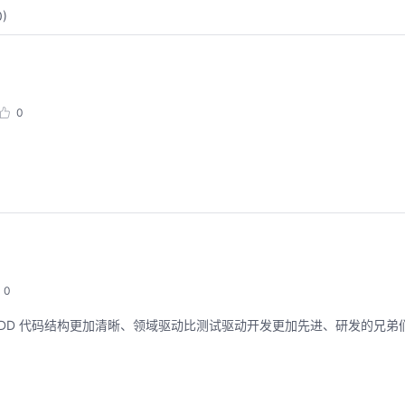
0
)
0
聚开发者之力，创具身新未来
用码道，让你的AI
圈
0
2026/07/23 周四 15:00-17:00
张豪杰/程文/王军/刘新春/黄钦开 /张晓天
2026/08/04 周二 19:00-
为 DDD 代码结构更加清晰、领域驱动比测试驱动开发更加先进、研发的兄
林华鼎-华为云AI开发者
本次华为云具身智能开发平台CloudRobo培训
面向具身智能开发者，带您全流程体验机器人
从入门 · 到做AI应用 · 
本体R2C小时级接入、环境重建与轨迹生成仿
程，只教用AI · 零代码
真数据生产、PB级数据管理、数据评测、模型
耀 · 每课人人动手实操
训推、强化学习和Benchmark一键评测等功