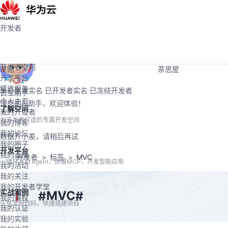
活动
Programs
社区
开发者
开发者
学堂
大赛
开发者空间
支持
开发者空间
返回
茶思屋
开发平台
精选服务
未开发者实名
已开发者实名
已冻结开发者
云宝助手
个人主页
懂您的AI助手，欢迎体验！
了解空间
我的开发者
为开发者打造的专属开发空间
我的博客
我的论坛
数据开小差，请稍后再试
我的圈子
开发平台
我的直播
开发者
标签
MVC
一键开发AI Agent、部署MCP，开发智能应用
我的活动
我的关注
我的开发者学堂
实战案例
MVC
#
#
我的课程
完整案例代码，快速搭建项目
我的认证
我的实验