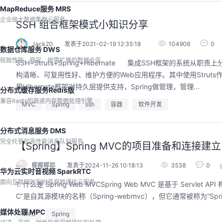
MapReduce服务 MRS
企业级大数据集群云服务
SSH 组合框架模式小知识分享
Jack20
发表于2021-02-19 12:35:18
104906
0
数据仓库服务 DWS
极致性能、稳定、按需扩展的数据仓库
SSH=Struts+Spring+Hibernate 集成SSH框架
构清晰、可复用性好、维护方便的Web应用程序。其中使用Struts
用Hibernate框架对持久层提供支持，Spring做管理，管理...
分布式缓存服务Redis版
兼容Redis的高速内存数据处理引擎
MVC
Spring
ssh
容器
软件开发
分布式消息服务 DMS
完全托管的高性能消息队列服务
【Spring】Spring MVC的项目准备和连接建立
椰椰椰耶
发表于2024-11-26 10:18:13
3538
0
华为云实时音视频 SparkRTC
面向互联网的实时音视频通信云服务
1. 什么是 Spring Web MVCSpring Web MVC 是基于 Servl
C”是自其源模块的名称（Spring-webmvc），但它通常被称为“Spring 
媒体处理 MPC
MVC
Spring