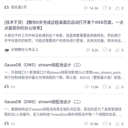
STA分别是不同的组网，比如CPE使用网段10，AP使用网段20，下挂STA使用
取名废2号
14.3k
0
0
网段30CPE双频使用的网段不一样，比如4G的service-vlan是10，5G的servi
ce-vlan就不能是10必须使用AP和C...
[技术干货] 【教你6步完成远程桌面后自动打开某个WEB页面，一点
点提高你的办公效率】
大家在平时工作中有没有遇到这个场景，就是频繁需要使用跳转机，然后再打
开平时喜欢的网页，可能还需要用户名密码进行登录，关闭浏览器，再关闭远
程共5个步骤。其实这三个步骤完全可以一步到位，下面我来介绍下通过以下5
长期飘在公有云上
8.2k
0
0
步完成以上5三步合一的操作，一点点提高你的工作效率。那么让我们开始吧！
GaussDB（DWS）stream线程池设计（三）
一、外部接口1.1 新增接口介绍stream线程池新增GUC参数max_stream_pool，
用于控制线程池中最大可用线程的个数。默认值：65535（整数最大值）取值
范围：-1~INT_MAX；-1表示不开启stream线程池max_stream_pool支持reloa
c.j
11.9k
0
0
d更新，更新规则：设置max_stream_pool小于当前可用线程个数，支持线程个
数实时减少；当设置max_stream...
GaussDB（DWS）stream线程池设计（二）
一、数据结构设计stream线程池采用无锁队列实现，其目的是为了高效管理线
程的出/入池操作。定义结构体ThreadSlot保存线程池中每一个线程的信息，包
含：线程状态、线程号、线程对应的database oid、线程执行所需的信息Strea
c.j
10.8k
0
0
mProducer，StreamProducer是父线程向子线程传递的唯一结构、线程唤醒所