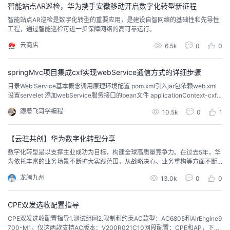
智能站点AR巡检，华为携手安徽移动开启数字化转型新征程
议
注
验
收
智能站点AR巡检是数字化转型的重要应用，是建设自智网络的基础性和先导性
工程，通过智能巡检可进一步保障网络的高可靠运行。
藏
云商店
6.5k
0
0
springMvc项目集成cxf实现webService通信方式的详细步骤
​目录Web Service基本概念调用原理环境配置 pom.xml引入jar包依赖web.xml
设置servelet 添加webService服务接口的bean文件 applicationContext-cxf.x
ml提供webservice服务端接口(此处如果项目不需要对外提供服务可以跳过) 编
跟着飞哥学编程
10.5k
0
1
写webService服务的java类 客户端调用webService服务基于动态代理工厂类
J...
【云驻共创】华为数字化转型分享
数字化转型是以支撑主业成功为目标，构建全球高质量竞争力。在过去5年，华
为依托丰富的业务场景不断扩大实践范围，从战略决心、业务重构等方面不断
推进数字化转型，在追求客户满意的同时实现效率和效益的提升，并通过数字
龙腾九州
13.0k
0
0
化的引入为华为带来新的商业价值。
CPE双发选收配置指导
CPE双发选收配置指导1.测试组网2.限制和约束AC款型：AC6805和AirEngine9
700-M1，仅这两款支持AC版本：V200R021C10网段配置：CPE和AP，下挂