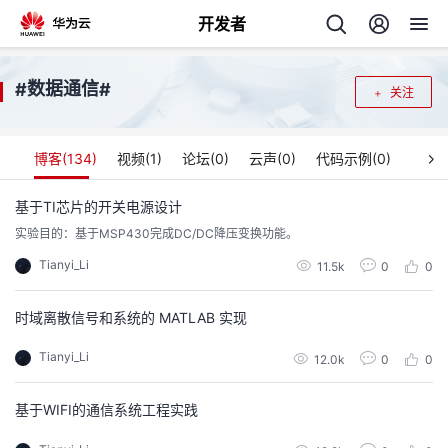
开发者
返
数据通信
#
#
关注
回
博客(
134
)
视频(
1
)
论坛(
0
)
云声(
0
)
代码示例(
0
)
基于TI芯片的开关电源设计
实验目的：基于MSP430完成DC/DC降压变换功能。
个
Tianyi_Li
11.5k
0
0
我
人
时域离散信号和系统的 MATLAB 实现
我
的
主
Tianyi_Li
12.0k
0
0
我
的
开
页
基于WIFI的通信系统工程实践
我
的
开
发