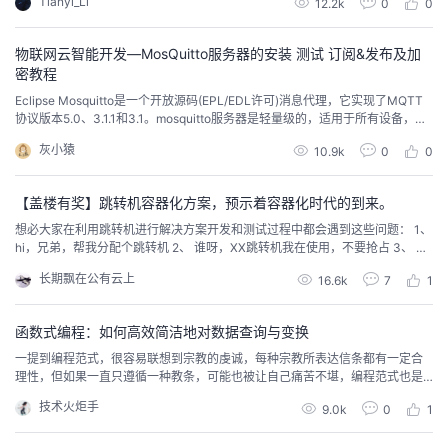
Tianyi_Li
12.2k
0
0
的
Programs
发
者
物联网云智能开发—MosQuitto服务器的安装 测试 订阅&发布及加
密教程
支
者
我
Eclipse Mosquitto是一个开放源码(EPL/EDL许可)消息代理，它实现了MQTT
协议版本5.0、3.1.1和3.1。mosquitto服务器是轻量级的，适用于所有设备，从
持
学
的
我
低功率单板计算机到全服务器。
灰小猿
10.9k
0
0
我
堂
博
的
我
【盖楼有奖】跳转机容器化方案，预示着容器化时代的到来。
的
我
客
论
的
我
我
想必大家在利用跳转机进行解决方案开发和测试过程中都会遇到这些问题： 1、
hi，兄弟，帮我分配个跳转机 2、 谁呀，XX跳转机我在使用，不要抢占 3、 跳
转机全分配完了，没有可用的了，而实际上有很多跳转机分而不用 4、 我想用
技
的
坛
圈
的
我
的
我
长期飘在公有云上
16.6k
7
1
跳转机来模拟用户，可没有足够的跳转机资源进行容量测试 5、 我们跳转机是
WINDOWS系统，而实际交付版本配套工具是需要安装在LINUX上的，无资源
进行镜像测试
术
云
子
直
的
我
课
的
我
函数式编程：如何高效简洁地对数据查询与变换
一提到编程范式，很容易联想到宗教的虔诚，每种宗教所表达信条都有一定合
支
声
播
活
的
程
认
的
我
理性，但如果一直只遵循一种教条，可能也被让自己痛苦不堪，编程范式也是
如此。
技术火炬手
9.0k
0
1
持
建
动
关
证
实
的