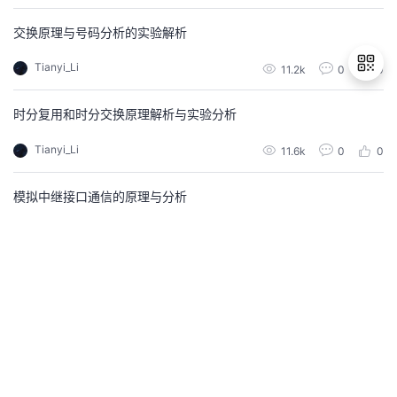
需的锁和条件变量。如下所示：typedef struct{ ...
交换原理与号码分析的实验解析
Tianyi_Li
11.2k
0
0
时分复用和时分交换原理解析与实验分析
退
Tianyi_Li
11.6k
0
0
出
登
录
模拟中继接口通信的原理与分析
Tianyi_Li
9.9k
0
0
基于 MATLAB 的 FFT 实现
实验目的：理解FFT不是新的变换，而只是DFT的一种快速算法。
Tianyi_Li
11.7k
0
1
离散时间傅立叶变换(DTFT)和离散傅立叶变换(DFT)的MATLAB实
现