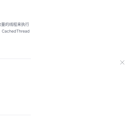
数量的线程来执行
achedThread