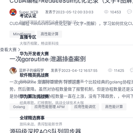
CUDA编程-ReduceSum优化记录（文字+图
精心设计云上实验，深度体验云服务
Super_WZB
发表于2023-05-12 00:33:03
10453
考试认证
针对不同技术领域和业务场景的认证
CUDA编程-ReduceSum优化记录（文字+图解），学习如何优化CU
MindSpore
高性能计算
直播专区
大咖齐相聚，畅谈新科技
查看大赛
华为开发者大赛
一次goroutine 泄漏排查案例
旗舰赛事，引领千行百业的技术创新应用
蓝胖子的编程梦
发表于2023-04-12 16:57:55
11425
软件精英挑战赛
一次goroutine 泄漏排查案例 背景这是一个比较经典的gol
极致优化，全球高校软件人才的顶级竞赛
势，然后骤降。虽然对协程数量做了报警机制，但是协程数量还是
是协程泄漏了，因为协程数量一直在上涨，没有下降趋势，，中间下降的
华为算法挑战赛
经典难题，打榜赛制，挑战全球技术大咖
Golang
应用性能管理 APM
应用性能调优
高性能计算
全球精选赛事
放码来战，勇闯智能新世界
源码级深挖AQS队列同步器