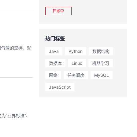
完整项目，让您体验
能，并体验业界主流具身模型应用。
极速”之旅。
回顾中
热门标签
对气候的掌握，就
Java
Python
数据结构
数据库
Linux
机器学习
网络
任务调度
MySQL
JavaScript
为“业界标准”、