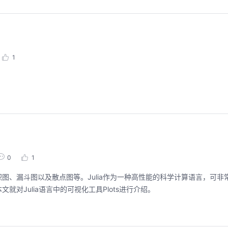
1
0
1
图、漏斗图以及散点图等。Julia作为一种高性能的科学计算语言，可非
对Julia语言中的可视化工具Plots进行介绍。