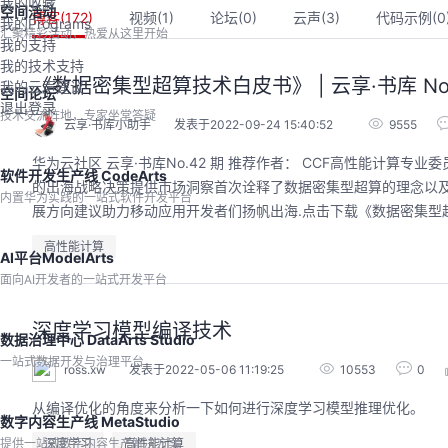
我的收藏
空间活动
博客(
172
)
视频(
1
)
论坛(
0
)
云声(
3
)
代码示例(
0
我的Programs
汇聚精彩活动，热爱从这里开始
我的支持
我的技术支持
《数据密集型超算技术白皮书》 | 云享·书库 No
我的云声建议
空间论坛
退出登录
技术交流阵地，专家坐堂答疑
云享·书库小助手
发表于2022-09-24 15:40:52
9555
华为云社区 云享·书库No.42 期 推荐作者： CCF高性能计算专
软件开发生产线 CodeArts
的出海战略决策提供市场洞察首次诠释了数据密集型超算的理念以
内置华为实践的一站式软件开发平台
展方向建议助力移动应用开发者们扬帆出海.点击下载《数据密集型超算
高性能计算
AI平台ModelArts
面向AI开发者的一站式开发平台
深度学习模型编译技术
数据治理中心 DataArts Studio
一站式数据开发与治理平台
ross.xw
发表于2022-05-06 11:19:25
10553
0
从编译优化的角度来分析一下如何进行深度学习模型推理优化。
数字内容生产线 MetaStudio
提供一站式数字内容生产解决方案
深度学习
高性能计算