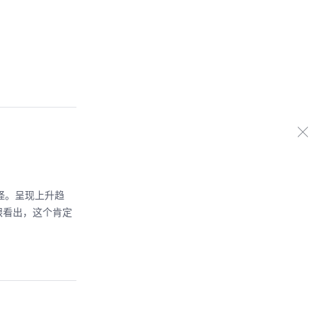
奇怪。呈现上升趋
眼看出，这个肯定