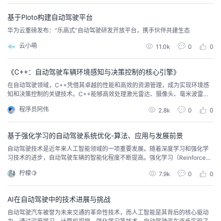
的
Programs
发
者
基于Ploto构建自动驾驶平台
华为云重磅发布：“乐高式”自动驾驶研发开放平台，携手伙伴共建生态
支
者
我
云小萌
11.0k
0
0
持
学
的
我
《C++：自动驾驶车辆环境感知与决策控制的核心引擎》
在自动驾驶领域，C++凭借其卓越的性能和高效的资源管理，成为实现环境感
我
堂
博
的
我
知和决策控制的关键技术。C++能够高效处理激光雷达、摄像头、毫米波雷达
等传感器数据，快速生成精准的环境模型。在决策控制方面，C++支持高效的
程序员阿伟
2.8k
0
0
的
我
客
论
的
我
路径规划、速度控制和紧急应对策略，确保车辆在复杂环境中安全、高效地行
我
驶。C++的实时性和可靠性使其成为自动驾驶技术的重要支柱，推动未来交通
的创新与变革。
基于强化学习的自动驾驶系统优化-算法、应用与发展前景
技
的
坛
圈
的
我
的
我
自动驾驶技术是近年来人工智能领域的一项重要发展。随着深度学习和强化学
习技术的进步，自动驾驶车辆的智能化程度不断提高。强化学习（Reinforcem
术
云
子
直
的
我
课
的
我
ent Learning，RL）作为一种自我学习和决策的技术，正在成为自动驾驶领域
柠檬🍋
7.9k
0
0
的核心方法之一。本文将深入探讨强化学习在自动驾驶中的应用现状、面临的
支
声
播
活
的
程
认
的
我
挑战以及未来发展的潜力。 1. 强化学习概述强化学习是一种通过与环境交互来
学习决策策略的机器学习方...
AI在自动驾驶中的技术进展与挑战
持
建
动
关
证
实
的
自动驾驶汽车被誉为未来交通的革命性技术，而人工智能是其背后的核心驱动