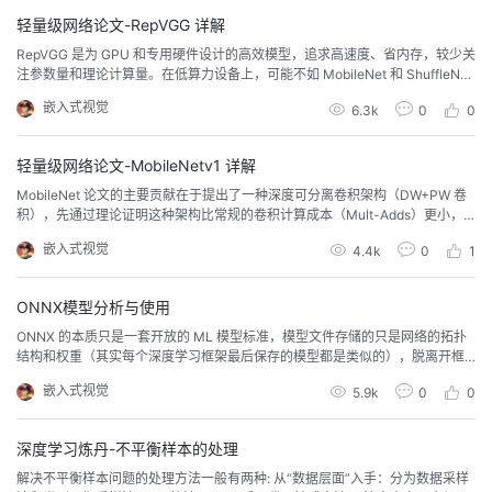
轻量级网络论文-RepVGG 详解
RepVGG 是为 GPU 和专用硬件设计的高效模型，追求高速度、省内存，较少关
注参数量和理论计算量。在低算力设备上，可能不如 MobileNet 和 ShuffleNet
系列适用。
嵌入式视觉
6.3k
0
0
轻量级网络论文-MobileNetv1 详解
MobileNet 论文的主要贡献在于提出了一种深度可分离卷积架构（DW+PW 卷
积），先通过理论证明这种架构比常规的卷积计算成本（Mult-Adds）更小，
然后通过分类、检测等多种实验证明模型的有效性。
嵌入式视觉
4.4k
0
1
ONNX模型分析与使用
ONNX 的本质只是一套开放的 ML 模型标准，模型文件存储的只是网络的拓扑
结构和权重（其实每个深度学习框架最后保存的模型都是类似的），脱离开框
架是没办法对模型直接进行 inference的。
嵌入式视觉
5.9k
0
0
深度学习炼丹-不平衡样本的处理
解决不平衡样本问题的处理方法一般有两种: 从“数据层面”入手：分为数据采样