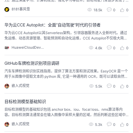
力。通过深度学习、计算机视觉、强化学习等技术，自动驾驶汽车逐步实现了
议
从辅助驾驶到完全无人驾驶的演进。本文将详细介绍AI在自动驾驶中的最新技
注
验
收
8181暴风雪
18.5k
0
0
术进展、典型应用、面临的挑战以及未来发展方向。自动驾驶技术的发展是人
工智能领域中的一个重要方向，近年来取得了显著的进展，同时也面临着一系
藏
列挑战。### 技术进展1. **技术水平快速提升*...
华为云CCE Autopilot：全面”自动驾驶”时代的引领者
华为云CCE Autopilot以其Serverless架构，引领容器服务进入全新时代。通过
免运维、动态资源管理、智能预测和自动化运维，CCE Autopilot不仅极大简化
了IT管理，还显著降低了运营成本，提高资源的利用效率，同时，其兼容性保
HuaweiCloudDeveloper
4.6k
0
0
证了与Kubernetes生态的无缝对接，帮助用户敏捷应对市场，加速应用现代
化。
GitHub车牌检测识别项目调研
汽车车牌检测和识别实践指南，提供了算法方案和测试效果。EasyOCR 是一个
用于从图像中提取文本的 python 库, 它是一种通用的 OCR，既可以读取自然场
景文本，也可以读取文档中的密集文本。
嵌入式视觉
5.5k
0
0
目标检测模型基础知识
目标检测模型的基础知识包括 anchor box、iou、focal loss、nms算法等内
容。⽬标检测算法通常会在输⼊图像中采样⼤量的区域，然后判断这些区域中
是否包含我们感兴趣的⽬标。
嵌入式视觉
5.3k
0
0