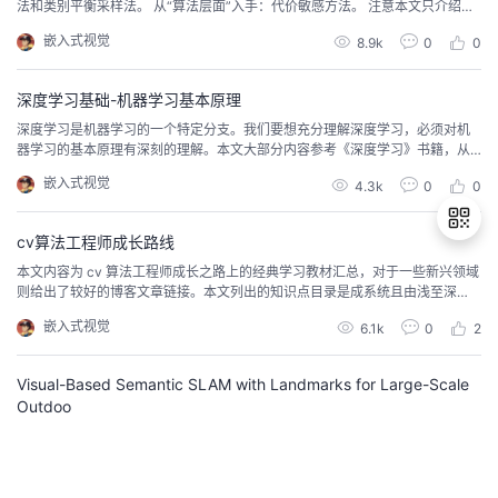
法和类别平衡采样法。 从“算法层面”入手：代价敏感方法。 注意本文只介绍不
平衡样本的处理思想和策略，不涉及具体代码，在实际项目中，需要针对具体
嵌入式视觉
8.9k
0
0
人物，结合不平衡样本的处理策略来设计具体的数据集处理或损失函数代码，
从而解决对应问题。
深度学习基础-机器学习基本原理
深度学习是机器学习的一个特定分支。我们要想充分理解深度学习，必须对机
器学习的基本原理有深刻的理解。本文大部分内容参考《深度学习》书籍，从
中抽取重要的知识点，并对部分概念和原理加以自己的总结，适合当作原书的
嵌入式视觉
4.3k
0
0
补充资料阅读，也可当作快速阅览机器学习原理基础知识的参考资料。
cv算法工程师成长路线
本文内容为 cv 算法工程师成长之路上的经典学习教材汇总，对于一些新兴领域
则给出了较好的博客文章链接。本文列出的知识点目录是成系统且由浅至深
退
的，可作为 cv 算法工程师的常备学习路线资料。部分学习资料存在离线 PDF
嵌入式视觉
6.1k
0
2
出
电子版，其可在 github仓库-cv_books 中下载。
登
录
Visual-Based Semantic SLAM with Landmarks for Large-Scale
Outdoo
Z. Zhao, Y. Mao, Y. Ding, P. Ren and N. Zheng, “Visual-Based Semantic SL
AM with Landmarks for Large-Scale Outdoor Environment,” 2019 2nd Chin
a Symposium on Cognitive Computing and Hybrid Intelligen...
振华OPPO
10.3k
0
0