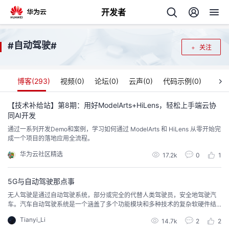
开发者
返
自动驾驶
#
#
关注
回
博客(
293
)
视频(
0
)
论坛(
0
)
云声(
0
)
代码示例(
0
)
【技术补给站】第8期：用好ModelArts+HiLens，轻松上手端云协
同AI开发
个
通过一系列开发Demo和案例，学习如何通过 ModelArts 和 HiLens 从零开始完
成一个项目的落地应用全流程。
我
人
华为云社区精选
17.2k
0
1
我
的
主
5G与自动驾驶那点事
我
无人驾驶是通过自动驾驶系统，部分或完全的代替人类驾驶员，安全地驾驶汽
的
开
页
车。汽车自动驾驶系统是一个涵盖了多个功能模块和多种技术的复杂软硬件结
合的系统。
我
的
Tianyi_Li
开
发
14.7k
2
2