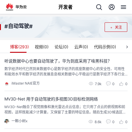
开发者
返
自动驾驶
#
#
关注
回
博客(
293
)
视频(
0
)
论坛(
0
)
云声(
0
)
代码示例(
0
)
听说数据中心也要自动驾驶了，华为到底采用了啥黑科技？
数字经济时代已然到来数据中心是数字经济的底座数据中心的安全性、可用性
个
和能效水平和数字经济的发展息息相关数据中心平稳运行是数字经济下各行业
开展正常工作的重要保障被Gartner评为未来十大战略技术的数字孪生技术与数
iMaster NAIE官方
我
7.9k
0
0
人
据中心的结合将给数据中心带来什么变化？数据中心数字孪生关键技术有哪
些？01数字孪生是什么？数字孪生最初的定义是虚拟世界(Virtual)与现实世界(R
eal)的动态连接通过多种现代技...
的
MV3D-Net 用于自动驾驶的多视图3D目标检测网络
主
MV3D-Net融合了视觉图像和激光雷达点云信息；它只用了点云的俯视图和前
视图，这样既能减少计算量，又保留了主要的特征信息。随后生成3D候选区
开
页
域，把特征和候选区域融合后输出最终的目标检测框。
一颗小树x
8.6k
0
0
发