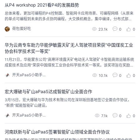
从P4 workshop 2021看P4的发展趋势
者
总体来看，更加可编程的P4控制面、智能网卡应用场景、可编程网络（从原来
的单点可编程到未来的多点协同编程，大交换机概念，集中编译，分布式部
署）、服务化/多租户化可编程资源（用于网络测量、网内计算）是可编程网络
我
荷包蛋好吃
23.1k
0
0
趋势。
的
我
华为云商专车助力华能伊敏露天矿无人驾驶项目荣获“中国煤炭工业
协会科学技术奖一等奖”
博
的
我
11月21日，华能蒙东公司“高寒环境露天矿电动无人驾驶矿卡智能高效运输系统
成套技术及应用”荣获中国煤炭工业协会科学技术奖一等奖。该奖项旨在奖励在
客
论
的
我
煤炭工业科技工作中做出突出贡献的科技人员和单位。
开天aPaaS小助手Tracy
10.1k
0
0
坛
圈
的
我
宏大爆破与矿山aPaaS达成智能矿山全面合作
3月15日，宏大爆破与华为技术有限公司在深圳坂田基地签订全面合作协议，
子
直
的
我
“新质”赋能智能矿山建设。
开天aPaaS小助手Tracy
7.1k
0
0
我
播
活
的
我
动
关
的
河南跃新与矿山aPaaS签署智能矿山领域全面合作协议