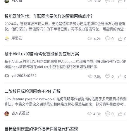
刘大猫
6.3k
0
0
智能驾驶时代：车联网需要怎样的智能网络底座？
2024年，智能驾驶市场火热，无论是造车新势力还是老牌车企纷纷发力智能驾
驶，他们深知，新能源汽车的下半场已到，再不发力智能驾驶，可能真的有些
来不及了。车企不断加码单车智能的同时，政府也在稳步的推进车路协同。智
犀思云
4.2k
0
0
能驾驶领域一直处在新技术广泛应用和验证的前沿，让我们一起探索智能驾驶
的发展将给我们带来哪些启示。
基于AidLux的自动驾驶智能预警应用方案
基于AidLux的项目实战之智能预警在AidLux上的部署与应用将训练好的YOLOP
模型onnx转换部署在AidLux并进行运用运行效果如视频所示
yd_260340672
7.5k
0
0
二阶段目标检测网络-FPN 详解
FPN(feature pyramid networks) 是何凯明等作者提出的适用于多尺度目标检测
算法。本篇文章是论文阅读笔记和网络理解心得总结而来，部分资料和图参考
论文和网络资料。
嵌入式视觉
4.3k
0
0
目标检测模型的评价指标详解及代码实现