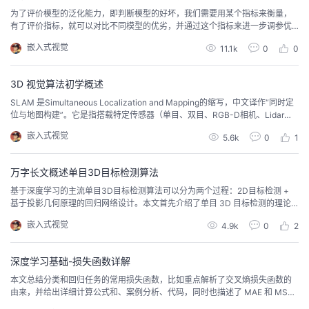
为了评价模型的泛化能力，即判断模型的好坏，我们需要用某个指标来衡量，
有了评价指标，就可以对比不同模型的优劣，并通过这个指标来进一步调参优
化模型。
嵌入式视觉
11.1k
0
0
3D 视觉算法初学概述
SLAM 是Simultaneous Localization and Mapping的缩写，中文译作“同时定
位与地图构建”。它是指搭载特定传感器（单目、双目、RGB-D相机、Lidar）
的主体。
嵌入式视觉
5.6k
0
1
万字长文概述单目3D目标检测算法
基于深度学习的主流单目3D目标检测算法可以分为两个过程：2D目标检测 +
基于投影几何原理的回归网络设计。本文首先介绍了单目 3D 目标检测的理论
基础-投影几何原理和算法原理，并解读了几个主流模型。
嵌入式视觉
4.9k
0
2
深度学习基础-损失函数详解
本文总结分类和回归任务的常用损失函数，比如重点解析了交叉熵损失函数的
由来，并给出详细计算公式和、案例分析、代码，同时也描述了 MAE 和 MSE
损失函数。