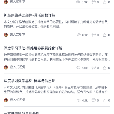
嵌入式视觉
5.3k
0
0
神经网络基础部件-激活函数详解
本文分析了激活函数对于神经网络的必要性，同时讲解了几种常见的激活函数
的原理，并给出相关公式、代码和示例图。
嵌入式视觉
6.1k
0
0
深度学习基础-网络层参数初始化详解
神经网络模型一般是依靠随机梯度下降优化算法进行神经网络参数更新的，而
神经网络参数的学习是非凸问题，利用梯度下降算法优化参数时，网络权重参
数的初始值选取十分关键。
嵌入式视觉
6.6k
0
0
深度学习数学基础-概率与信息论
> 本文大部分内容来自《深度学习》（花书）第三章概率与信息论，从中抽取
重要的知识点，并对部分概念和原理加以自己的总结，适合当作原书的补充资
料阅读，也可当作快速阅览机器学习原理基础知识的参考资料。
嵌入式视觉
4.1k
0
0
一文搞懂模型量化基础