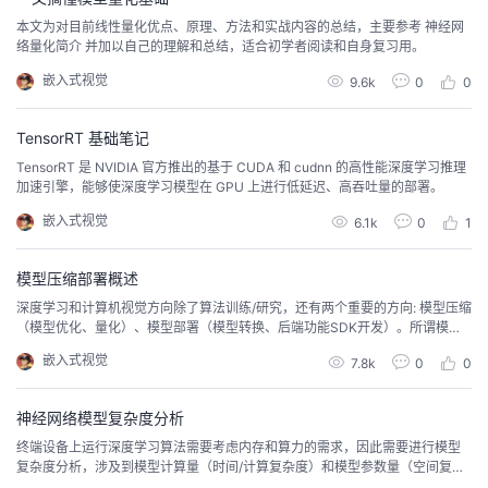
本文为对目前线性量化优点、原理、方法和实战内容的总结，主要参考 神经网
络量化简介 并加以自己的理解和总结，适合初学者阅读和自身复习用。
嵌入式视觉
9.6k
0
0
TensorRT 基础笔记
TensorRT 是 NVIDIA 官方推出的基于 CUDA 和 cudnn 的高性能深度学习推理
加速引擎，能够使深度学习模型在 GPU 上进行低延迟、高吞吐量的部署。
嵌入式视觉
6.1k
0
1
模型压缩部署概述
深度学习和计算机视觉方向除了算法训练/研究，还有两个重要的方向: 模型压缩
（模型优化、量化）、模型部署（模型转换、后端功能SDK开发）。所谓模型
部署，即将算法研究员训练出的模型部署到具体的端边云芯片平台上，并完成
嵌入式视觉
7.8k
0
0
特定业务的视频结构化应用开发。
神经网络模型复杂度分析
终端设备上运行深度学习算法需要考虑内存和算力的需求，因此需要进行模型
复杂度分析，涉及到模型计算量（时间/计算复杂度）和模型参数量（空间复杂
度）分析。