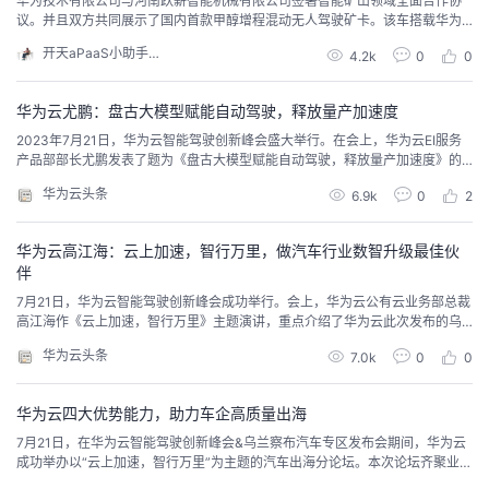
华为技术有限公司与河南跃薪智能机械有限公司签署智能矿山领域全面合作协
议。并且双方共同展示了国内首款甲醇增程混动无人驾驶矿卡。该车搭载华为
我
注
的
开
的无人驾驶技术，具备领先的混动系统，可以在高寒、高温、高海拔的矿山地
开天aPaaS小助手Tracy
4.2k
0
0
区全天候作业，实测比纯油车节能大幅提升。
的
Programs
发
华为云尤鹏：盘古大模型赋能自动驾驶，释放量产加速度
支
者
2023年7月21日，华为云智能驾驶创新峰会盛大举行。在会上，华为云EI服务
产品部部长尤鹏发表了题为《盘古大模型赋能自动驾驶，释放量产加速度》的
主题演讲。尤鹏表示，面对自动驾驶领域日益增长的数据处理需求以及模型迭
持
学
华为云头条
6.9k
0
2
代速度慢的挑战，盘古大模型将成为推动自动驾驶量产的一大助力，为中国汽
车产业在电动化与智能化发展方向换道先行。
我
堂
华为云高江海：云上加速，智行万里，做汽车行业数智升级最佳伙
伴
的
我
我
7月21日，华为云智能驾驶创新峰会成功举行。会上，华为云公有云业务部总裁
高江海作《云上加速，智行万里》主题演讲，重点介绍了华为云此次发布的乌
技
的
兰察布汽车专区，并宣布了华为云自动驾驶开发平台的正式发布。此外，高江
的
我
华为云头条
7.0k
0
0
海还分享了华为云在助力车企实现数智化升级和全球化布局方面的能力。
术
云
课
的
我
华为云四大优势能力，助力车企高质量出海
7月21日，在华为云智能驾驶创新峰会&乌兰察布汽车专区发布会期间，华为云
支
声
程
认
的
我
成功举办以“云上加速，智行万里”为主题的汽车出海分论坛。本次论坛齐聚业界
大咖，共同围绕汽车出海政策趋势、行业挑战、技术创新等众多话题进行交流