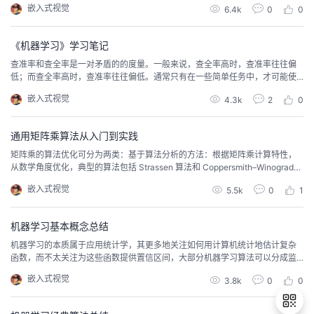
嵌入式视觉
6.4k
0
0
《机器学习》学习笔记
查准率和查全率是一对矛盾的的度量。一般来说，查全率高时，查准率往往偏
低；而查全率高时，查准率往往偏低。通常只有在一些简单任务中，才可能使
查全率和查准率都很好高。精准率和召回率的关系可以用一个 P-R 图来展示，
嵌入式视觉
4.3k
2
0
以查准率 P 为纵轴、查全率 R 为横轴作图，就得到了查准率－查全率曲线，简
称 P-R 曲线，PR 曲线下的面积定义为 AP。
通用矩阵乘算法从入门到实践
矩阵乘的算法优化可分为两类：基于算法分析的方法：根据矩阵乘计算特性，
从数学角度优化，典型的算法包括 Strassen 算法和 Coppersmith–Winograd
算法。
嵌入式视觉
5.5k
0
1
机器学习基本概念总结
机器学习的本质属于应用统计学，其更多地关注如何用计算机统计地估计复杂
函数，而不太关注为这些函数提供置信区间，大部分机器学习算法可以分成监
督学习和无监督学习两类；通过组合不同的算法部分，例如优化算法、代价函
嵌入式视觉
3.8k
0
0
数、模型和数据集可以建立一个完整的机器学习算法。