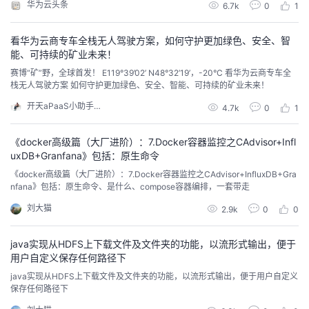
华为云头条
持
建
6.7k
0
1
证
实
的
探讨。其中，华为云重点介绍了自身在助推车企出海方面的优势能力，从合规
先行、商业增长、技术赋能和全球运营等四方面，全方位助力车企高质量出
海。
议
看华为云商专车全栈无人驾驶方案，如何守护更加绿色、安全、智
验
收
能、可持续的矿业未来！
赛博“矿”野，全球首发！ E119°39’02’ N48°32’19’，-20°C 看华为云商专车全
藏
栈无人驾驶方案 如何守护更加绿色、安全、智能、可持续的矿业未来！
开天aPaaS小助手Tracy
4.7k
0
1
《docker高级篇（大厂进阶）：7.Docker容器监控之CAdvisor+Infl
uxDB+Granfana》包括：原生命令
《docker高级篇（大厂进阶）：7.Docker容器监控之CAdvisor+InfluxDB+Gra
nfana》包括：原生命令、是什么、compose容器编排，一套带走
刘大猫
2.9k
0
0
java实现从HDFS上下载文件及文件夹的功能，以流形式输出，便于
用户自定义保存任何路径下
java实现从HDFS上下载文件及文件夹的功能，以流形式输出，便于用户自定义
保存任何路径下