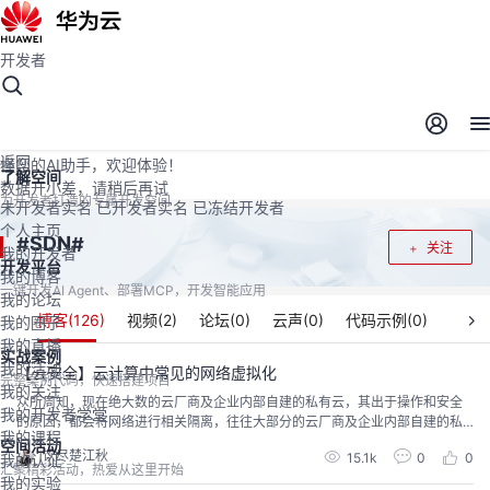
开发者
开发者空间
开发者空间
开发平台
精选服务
云宝助手
返回
懂您的AI助手，欢迎体验！
了解空间
数据开小差，请稍后再试
为开发者打造的专属开发空间
未开发者实名
已开发者实名
已冻结开发者
个人主页
SDN
#
#
关注
我的开发者
开发平台
我的博客
一键开发AI Agent、部署MCP，开发智能应用
我的论坛
博客(
126
)
视频(
2
)
论坛(
0
)
云声(
0
)
代码示例(
0
)
我的圈子
我的直播
实战案例
我的活动
【云安全】云计算中常见的网络虚拟化
完整案例代码，快速搭建项目
我的关注
众所周知，现在绝大数的云厂商及企业内部自建的私有云，其出于操作和安全
我的开发者学堂
的原因，都会将网络进行相关隔离，往往大部分的云厂商及企业内部自建的私
我的课程
有云其都会选用SDN网络虚拟化，因为对于他们来说，SDN网络虚拟化它不仅
空间活动
饮尽楚江秋
15.1k
0
0
我的认证
提供了有效的安全边界隔离，范围很广的软件定义网络，更对现有的网络提供
汇聚精彩活动，热爱从这里开始
了更高的灵活性，隔离性及扩展性。
我的实验