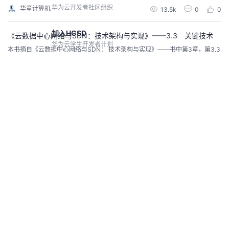
华为云开发者社区组织
华章计算机
13.5k
0
0
加入HCSD
《云数据中心网络与SDN：技术架构与实现》——3.3 关键技术
华为云学生开发者计划
本书摘自《云数据中心网络与SDN： 技术架构与实现》——书中第3章，第3.3.
1节，作者是张晨。
加入HCWD
华章计算机
12.8k
0
0
华为云女性开发者计划，即将开启
《云数据中心网络与SDN：技术架构与实现》——3.1.2 应用感知
鲁班会
本书摘自《云数据中心网络与SDN： 技术架构与实现》——书中第3章，第3.1.
针对核心伙伴开发者的高端组织
2节，作者是张晨。
华章计算机
12.5k
0
0
高校生态
华为云高校开发者项目
查看社区
《云数据中心网络与SDN：技术架构与实现》——2.4 集中式控制
开发者激励计划
——与分布式的哲学之争
做任务领积分，兑换开发者权益
本书摘自《云数据中心网络与SDN： 技术架构与实现》——书中第2章，第2.4.
1节，作者是张晨。
案例共创
华章计算机
14.4k
0
0
CodeArts代码智能体优秀应用开发