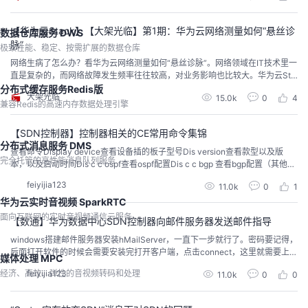
级。这背后的技术思考分享给各位读者。
【华为云Stack】【大架光临】第1期：华为云网络测量如何“悬丝诊
数据仓库服务 DWS
脉”
极致性能、稳定、按需扩展的数据仓库
网络生病了怎么办？看华为云网络测量如何“悬丝诊脉”。网络领域在IT技术里一
直是复杂的，而网络故障发生频率往往较高，对业务影响也比较大。华为云Sta
ck的虚拟网络基于网络带内遥测协议，实现不同租户、不同业务流报文的测量
分布式缓存服务Redis版
大架光临
15.0k
0
4
标识在控制面、转发面等协作测量，既可以实现网络故障出现后的故障定界，
兼容Redis的高速内存数据处理引擎
也可以在故障发生前进行周期性巡检来事前预防，特征包括丢包和时延等。
【SDN控制器】控制器相关的CE常用命令集锦
分布式消息服务 DMS
查看命令Display device查看设备插的板子型号Dis version查看款型以及版
完全托管的高性能消息队列服务
本，以及启动时间Dis c c ospf查看ospf配置Dis c c bgp 查看bgp配置（其他特
性也可以这样，ftp ssh等）Dis c c c 查看刚下发的配置（+号为新增，-号为删
feiyijia123
11.0k
0
1
除）（控制器部署完业务后，可以到交换机上查看下发了啥配置）dis cu | secti
on in port ...
华为云实时音视频 SparkRTC
面向互联网的实时音视频通信云服务
【数通】华为数据中心SDN控制器向邮件服务器发送邮件指导
windows搭建邮件服务器安装hMailServer，一直下一步就行了。密码要记得，
后面打开软件的时候会需要安装完打开客户端，点击connect，这里就需要上面
媒体处理 MPC
设置的那个密码，每次打开都需要 Add一个domain 设置下限制，改大点在acc
经济、高效、弹性的音视频转码和处理
feiyijia123
11.0k
0
0
ounts里面增加一个账号，密码输入的地方记得输入一个密码修改POP3配置，
这边的端口号与下面设置的端口号一致，IP地址为本机IP地址修改SMTP和P...