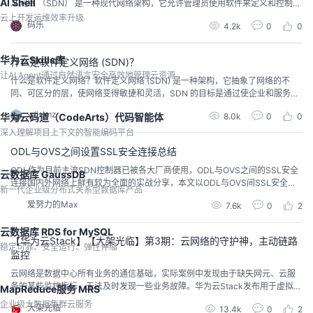
AI Shell
义网络 （SDN） 是一种现代网络架构，它允许管理员使用软件来定义和控制网
络设备的行为，而不是单独配置这些设备。它通常与网络功能虚拟化 （NFV）
云上开发运维效率升级
码乐
4.2k
0
0
配合使用，以进一步提高网络的灵活性和成本效益。此外，它还允许集中网络
智能，从而更轻松地排除故障和监控网络。SDN 架构通常包括三个主要层：应
用程序平面、控制平面和数据...
华为云Skills库
什么是软件定义网络 (SDN)？
让AI Agent通过自然语言安全高效地管理云资源
什么是软件定义网络？软件定义网络 (SDN) 是一种架构，它抽象了网络的不
同、可区分的层，使网络变得敏捷和灵活，SDN 的目标是通过使企业和服务提
供商能够快速响应不断变化的业务需求来改进网络控制。在软件定义的网络
wljslmz
8.0k
0
0
华为云码道（CodeArts）代码智能体
中，网络工程师或管理员可以从中央控制台调整流量，而无需接触网络中的各
个交换机，无论服务器和设备之间的特定连接如何，集中式SDN 控制器都会指
深入理解项目上下文的智能编码平台
导交换机在任何需要的地方提供网络服务。此...
ODL与OVS之间设置SSL安全连接总结
ODL作为目前主流SDN控制器已被各大厂商使用，ODL与OVS之间的SSL安全
云数据库 GaussDB
连接国内外网络上鲜有较为全面的实战分享，本文以ODL与OVS间SSL安全连
新一代企业级分布式关系型数据库产品
接（主动连接方式与被动连接方式）实践全面阐述ODL与OVS之间设置SSL安
爱努力的Max
7.6k
0
2
全连接。ODL与OVS之间的安全连接，以OVS设备为连接对象，控制器连接OV
S主要分为两种方式：1、主动连接；2、被动连接。此外，配置SSL connectio
云数据库 RDS for MySQL
n存在两...
【华为云Stack】【大架光临】第3期：云网络的守护神，主动链路
稳定可靠、安全运行、弹性伸缩
监控
云网络是数据中心所有业务的通信基础，实际案例中发现由于缺失网元、云服
务的某些监控指标，无法及时发现一些业务故障。华为云Stack发布用于虚拟网
MapReduce服务 MRS
络监控的主动链路监控技术，通过点->线->面的逻辑构建整个网络服务监控系
企业级大数据集群云服务
大架光临
13.4k
0
2
统，故障发现时间从不确定走向确定，故障定界定位时间从小时级变成分钟