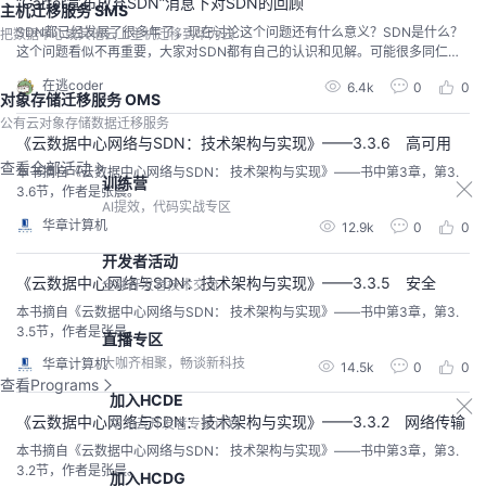
“Garter宣布放弃SDN”消息下对SDN的回顾
主机迁移服务 SMS
SDN都已经发展了很多年了，现在讨论这个问题还有什么意义？SDN是什么？
把数据中心或其他云上主机迁移到华为云
这个问题看似不再重要，大家对SDN都有自己的认识和见解。可能很多同仁会
觉得：这个问题我早就明白了，或者新技术已经发展这么多年了，还能讨论出
在逃coder
6.4k
0
0
什么新内容。其实不然，在不同的时期看技术发展会有不一样的感觉，SDN的
对象存储迁移服务 OMS
概念火热了好一阵子，无论运营商、政府企业、投资机构，一段时间，不知道S
公有云对象存储数据迁移服务
DN、不能甩几个SDN相关的名词术语，似乎都...
《云数据中心网络与SDN：技术架构与实现》——3.3.6 高可用
查看全部活动
本书摘自《云数据中心网络与SDN： 技术架构与实现》——书中第3章，第3.
训练营
3.6节，作者是张晨。
AI提效，代码实战专区
华章计算机
12.9k
0
0
开发者活动
《云数据中心网络与SDN：技术架构与实现》——3.3.5 安全
全球开发者技术交流
本书摘自《云数据中心网络与SDN： 技术架构与实现》——书中第3章，第3.
3.5节，作者是张晨。
直播专区
大咖齐相聚，畅谈新科技
华章计算机
14.5k
0
0
查看Programs
加入HCDE
《云数据中心网络与SDN：技术架构与实现》——3.3.2 网络传输
华为云开发者专家计划
本书摘自《云数据中心网络与SDN： 技术架构与实现》——书中第3章，第3.
3.2节，作者是张晨。
加入HCDG