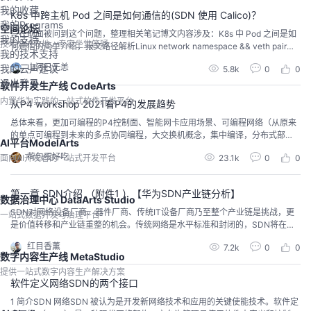
我的收藏
K8s 中跨主机 Pod 之间是如何通信的(SDN 使用 Calico)？
我的Programs
空间论坛
写在前面被问到这个问题，整理相关笔记博文内容涉及：K8s 中 Pod 之间是如
我的支持
技术交流阵地，专家坐堂答疑
何通信的简单介绍，报文路径解析Linux network namespace && veth pair简
我的技术支持
单介绍理解 跨节点 Pod 通信，需要理解 network namespace 和 veth pair没
山河已无恙
我的云声建议
5.8k
0
0
接触的小伙伴可以先看这两部分理解不足小伙伴帮忙指正中国式催婚：爱不爱
退出登录
不重要，重要的是把婚结了。过的幸不幸福不...
软件开发生产线 CodeArts
内置华为实践的一站式软件开发平台
从P4 workshop 2021看P4的发展趋势
总体来看，更加可编程的P4控制面、智能网卡应用场景、可编程网络（从原来
的单点可编程到未来的多点协同编程，大交换机概念，集中编译，分布式部
AI平台ModelArts
署）、服务化/多租户化可编程资源（用于网络测量、网内计算）是可编程网络
荷包蛋好吃
面向AI开发者的一站式开发平台
23.1k
0
0
趋势。
第一章 SDN介绍 （附件1 ）【华为SDN产业链分析】
数据治理中心 DataArts Studio
SDN对网络设备厂商、器件厂商、传统IT设备厂商乃至整个产业链是挑战，更
一站式数据开发与治理平台
是价值转移和产业链重整的机会。传统网络是水平标准和封闭的，SDN将在整
个网络的垂直方向让网络开放、标准化、可编程。SDN可实现大到网络、小到
红目香薰
7.2k
0
0
设备都具备“可编程”的能力，随着SDN的推进，可编程网络、可编程交换机正
数字内容生产线 MetaStudio
呼之欲出。 华为无疑是这场变革的佼佼者。华为将SDN...
提供一站式数字内容生产解决方案
软件定义网络SDN的两个接口
1 简介SDN 网络SDN 被认为是开发新网络技术和应用的关键使能技术。软件定