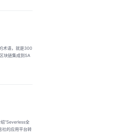
的术语，就是300
区块链集成到SA
verless全
信息社的应用平台转