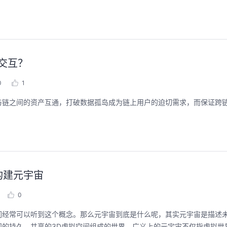
聚开发者之力，创具身新未来
用码道，让你的AI
交互？
圈
2026/07/23 周四 15:00-17:00
张豪杰/程文/王军/刘新春/黄钦开 /张晓天
0
1
2026/08/04 周二 19:00-
林华鼎-华为云AI开发者
本次华为云具身智能开发平台CloudRobo培训
与链之间的资产互通，打破数据孤岛成为链上用户的迫切需求，而保证跨
面向具身智能开发者，带您全流程体验机器人
从入门 · 到做AI应用 · 
本体R2C小时级接入、环境重建与轨迹生成仿
程，只教用AI · 零代码
真数据生产、PB级数据管理、数据评测、模型
耀 · 每课人人动手实操
训推、强化学习和Benchmark一键评测等功
能，并体验业界主流具身模型应用。
回顾中
回顾中
构建元宇宙
0
们经常可以听到这个概念。那么元宇宙到底是什么呢，其实元宇宙是描述
知的持久、共享的3D虚拟空间组成的世界。广义上的元宇宙不仅指虚拟世