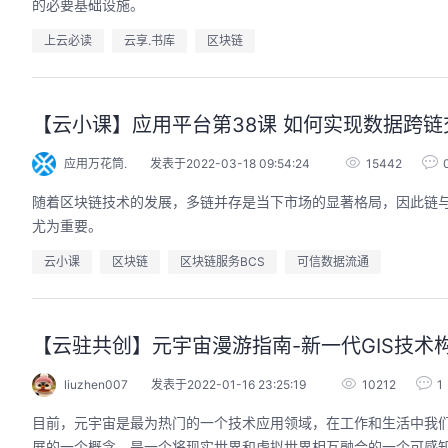
的必要基础设施。
上云必读
云享.书库
区块链
的AI作品三步上朋友
华为云码道Skill实战与极速交付，
【云小课】应用平台第38课 如何实现数据跨链
圈
智能开发全链路实战
应用万花筒.
发表于2022-03-18 09:54:24
15442
9:00-20:00
2026/07/22 周三 19:00-21:00
开发者运营负责人
王一男-华为云码道产品规划专家；李炎-华为云码道产品专家；姜浩-华为云HCDG核心组成员
随着区块链技术的发展，多链并存是当下市场的显著格局，因此链
用 · 到企业级开发。不教编
直播深度解读华为云码道6月产品新特性，从S
尤为重要。
零代码、有产出、能带走、可炫
kill市场安装专家技能，带你零距离体验从需
操
求，开发，审查，重构全链路闭环的开发过
云小课
区块链
区块链服务BCS
可信数据流通
程。从零构建并交付一个完整项目，让您体验
从代码提交到服务上线的“极速”之旅。
回顾中
【云驻共创】元宇宙漫游指南-新一代GIS技术
liuzhen007
发表于2022-01-16 23:25:19
10212
1
目前，元宇宙是最为热门的一个技术应用领域，在工作和生活中我
展的一个概念，是一个将现实世界和虚拟世界相互融合的一个可感