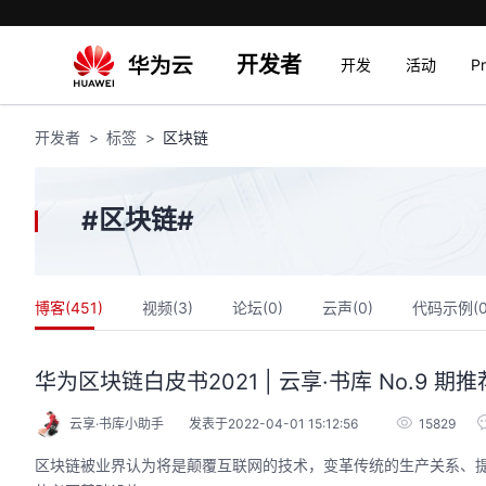
开发者
开发
活动
P
开发者
标签
区块链
区块链
#
#
博客(
451
)
视频(
3
)
论坛(
0
)
云声(
0
)
代码示例(
华为区块链白皮书2021 | 云享·书库 No.9
云享·书库小助手
发表于2022-04-01 15:12:56
15829
区块链被业界认为将是颠覆互联网的技术，变革传统的生产关系、提