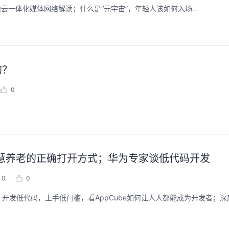
端边云一体化媒体网络解读；什么是“元宇宙”，年轻人该如何入场…
的？
0
I，智慧养老的正确打开方式；华为专家谈低代码开发
0
0
低代码，上手低门槛，看AppCube如何让人人都能成为开发者；深度详解