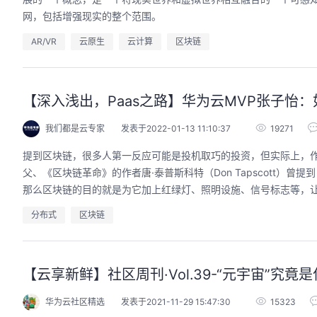
网，包括增强现实的整个范围。
AR/VR
云原生
云计算
区块链
【深入浅出，Paas之路】华为云MVP张子
我们都是云专家
发表于2022-01-13 11:10:37
19271
提到区块链，很多人第一反应可能是投机取巧的投资，但实际上，作
父、《区块链革命》的作者唐·泰普斯科特（Don Tapscott）
那么区块链的目的就是为它加上红绿灯、照明设施、信号标志等，让
分布式
区块链
【云享新鲜】社区周刊·Vol.39-“元宇宙”
华为云社区精选
发表于2021-11-29 15:47:30
15323