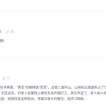
！
0
0
今晚！
1
在字典里，“莱芜”的解释是“荒芜”。这里三面环山，山地和丘陵面积占了
。天还没亮，村里人就要跨上摩托车去外面打工，青壮年走了，老人和小
思。他想改变这种现状。带着对家乡的眷恋，他学习物联...