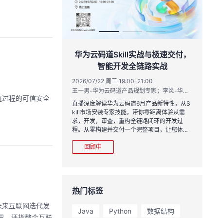
作品三步上朋友
华为云码道Skill实战与极速交付，
智能开发全链路实战
20:00
2026/07/22 周三 19:00-21:00
运营负责人
王一男-华为云码道产品规划专家；李炎-华为云码道产品专家；姜浩-华为云HCDG核心组成员
链过程的可信安全
到企业级开发。不教编
直播深度解读华为云码道6月产品新特性，从S
、有产出、能带走、可炫
kill市场安装专家技能，带你零距离体验从需
求，开发，审查，重构全链路闭环的开发过
程。从零构建并交付一个完整项目，让您体验
从代码提交到服务上线的“极速”之旅。
回顾中
热门标签
未来互联网迭代发
Java
Python
数据结构
界，还指整个互联