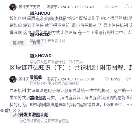
苏泽天下无双
发表于2024-03-17 22:54:43
6721
加入HCDG
智能合约 简而言之 合约 也就是“约定” 既然谈到了 约定 很显然
华为云开发者社区组织
是如此 提到了信任 就不得不提前 最小信任机制 了 最小信任机制 这里有以太坊对最小信任机制的官方描述 可以在油管子里看看视频 当然了要是进不去或者
嫌麻烦 这里用最简单的方式让你理解 在一个正
加入HCSD
华为云学生开发者计划
区块链
网络
加入HCWD
华为云女性开发者计划，即将开启
区块链基础知识（下）：共识机制 附带图解、
鲁班会
苏泽天下无双
发表于2024-03-17 22:35:08
12192
针对核心伙伴开发者的高端组织
共识机制 共识算法是用于保证分布式系统一致性的机制。这里的一致性可以是交易顺序的一致性、账本一致性、节点状态的一致性等。一般地，我们根据容错
类型将共识算法分为两类。 拜占庭容错 : 拜占庭容错强调的是能够容忍部分区块链节点由于硬件错误、网络拥塞或断开以及遭到恶意攻击等情况出现的不可预
高校生态
料的行为。BFT系列算法是典型的拜占庭容错算法，比如PBFT、HotS
华为云高校开发者项目
查看社区
开发者激励计划
共识算法
区块链
做任务领积分，兑换开发者权益