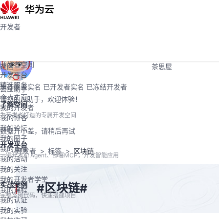
活动
Programs
社区
开发者
开发者
学堂
大赛
开发者空间
支持
开发者空间
返回
茶思屋
开发平台
精选服务
未开发者实名
已开发者实名
已冻结开发者
云宝助手
个人主页
懂您的AI助手，欢迎体验！
了解空间
我的开发者
为开发者打造的专属开发空间
我的博客
我的论坛
数据开小差，请稍后再试
我的圈子
开发平台
我的直播
开发者
标签
区块链
一键开发AI Agent、部署MCP，开发智能应用
我的活动
我的关注
我的开发者学堂
实战案例
区块链
#
#
我的课程
完整案例代码，快速搭建项目
我的认证
我的实验