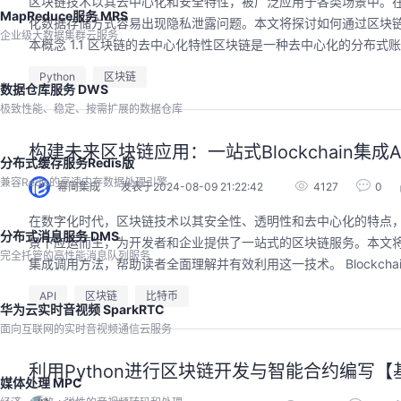
区块链技术以其去中心化和安全特性，被广泛应用于各类场景中。在
MapReduce服务 MRS
化数据存储方式容易出现隐私泄露问题。本文将探讨如何通过区块链技术
企业级大数据集群云服务
本概念 1.1 区块链的去中心化特性区块链是一种去中心化的分布式账
Python
区块链
数据仓库服务 DWS
极致性能、稳定、按需扩展的数据仓库
构建未来区块链应用：一站式Blockchain集成
分布式缓存服务Redis版
兼容Redis的高速内存数据处理引擎
幂简集成
发表于2024-08-09 21:22:42
4127
0
在数字化时代，区块链技术以其安全性、透明性和去中心化的特点，为金
分布式消息服务 DMS
景下应运而生，为开发者和企业提供了一站式的区块链服务。本文将深入
完全托管的高性能消息队列服务
集成调用方法，帮助读者全面理解并有效利用这一技术。 Blockchai
API
区块链
比特币
华为云实时音视频 SparkRTC
面向互联网的实时音视频通信云服务
利用Python进行区块链开发与智能合约编写
媒体处理 MPC