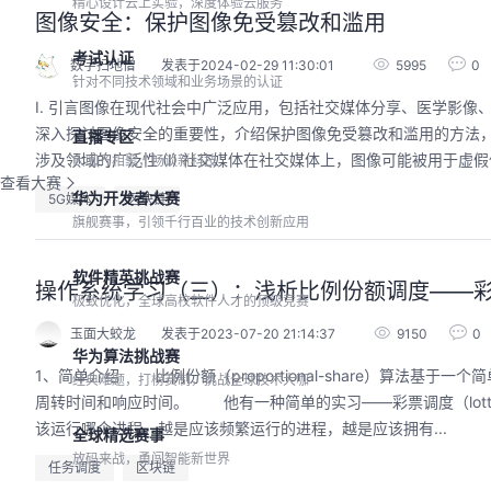
精心设计云上实验，深度体验云服务
图像安全：保护图像免受篡改和滥用
考试认证
数字扫地僧
发表于2024-02-29 11:30:01
5995
0
针对不同技术领域和业务场景的认证
I. 引言图像在现代社会中广泛应用，包括社交媒体分享、医学影
深入探讨图像安全的重要性，介绍保护图像免受篡改和滥用的方法，结合
直播专区
涉及领域的广泛性 (I) 社交媒体在社交媒体上，图像可能被用于虚假信息
大咖齐相聚，畅谈新科技
查看大赛
华为开发者大赛
5G媒体
区块链
旗舰赛事，引领千行百业的技术创新应用
软件精英挑战赛
操作系统学习（三）：浅析比例份额调度——
极致优化，全球高校软件人才的顶级竞赛
玉面大蛟龙
发表于2023-07-20 21:14:37
9150
0
华为算法挑战赛
1、简单介绍 比例份额（proportional-share）算法基
经典难题，打榜赛制，挑战全球技术大咖
周转时间和响应时间。 他有一种简单的实习——彩票调度（lotter
该运行哪个进程。越是应该频繁运行的进程，越是应该拥有...
全球精选赛事
放码来战，勇闯智能新世界
任务调度
区块链