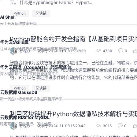
程。从零构建并交付一个完整项目，让您体验
互。 什么是Hyperledger Fabric？Hyperl...
从代码提交到服务上线的“极速”之旅。
回顾中
Python
区块链
AI Shell
云上开发运维效率升级
Python智能合约开发全指南【从基础到项目实
华为云Skills库
让AI Agent通过自然语言安全高效地管理云资源
柠檬🍋
发表于2024-11-08 15:32:39
4730
0
智能合约作为区块链技术的核心应用之一，已经在金融、物联网、供
华为云码道（CodeArts）代码智能体
础概念到实际项目的实施，帮助你快速掌握智能合约编程的核心要点。 
深入理解项目上下文的智能编码平台
约，它可以在满足预设条件时自动执行合约条款。它的代码部署在区
Python
区块链
云数据库 GaussDB
新一代企业级分布式关系型数据库产品
利用区块链提升Python数据隐私技术解析与实
云数据库 RDS for MySQL
稳定可靠、安全运行、弹性伸缩
柠檬🍋
发表于2024-11-08 15:29:43
3016
0