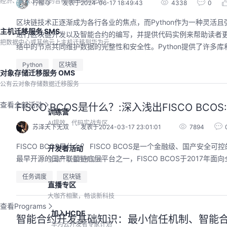
经济、高效、弹性的音视频转码和处理
柠檬🍋
发表于2024-06-17 18:49:43
4338
0
区块链技术正逐渐成为各行各业的焦点，而Python作为一种灵活且
主机迁移服务 SMS
进行区块链开发以及智能合约的编写，并提供代码实例来帮助读者更
把数据中心或其他云上主机迁移到华为云
络中的节点共同维护数据的完整性和安全性。Python提供了许多库
Python
区块链
对象存储迁移服务 OMS
公有云对象存储数据迁移服务
查看全部活动
FISCO BCOS是什么？:深入浅出FISCO BC
训练营
AI提效，代码实战专区
苏泽天下无双
发表于2024-03-17 23:01:01
7894
FISCO BCOS是什么？ FISCO BCOS是一个金融级、国产安全可控的区块链底层平台，由深圳市金融区块链发展促进会（金链盟）开源工作组牵头研发。作为
开发者活动
最早开源的国产联盟链底层平台之一，FISCO BCOS于2017年面
全球开发者技术交流
任务调度
区块链
直播专区
大咖齐相聚，畅谈新科技
查看Programs
加入HCDE
智能合约开发基础知识：最小信任机制、智能合
华为云开发者专家计划