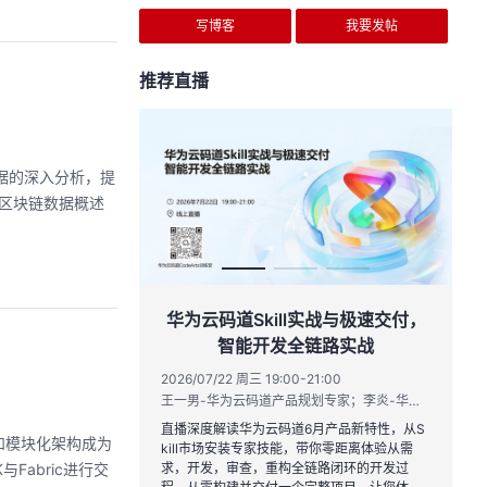
写博客
我要发帖
推荐直播
据的深入分析，提
 区块链数据概述
作品三步上朋友
华为云码道Skill实战与极速交付，
智能开发全链路实战
20:00
2026/07/22 周三 19:00-21:00
运营负责人
王一男-华为云码道产品规划专家；李炎-华为云码道产品专家；姜浩-华为云HCDG核心组成员
到企业级开发。不教编
直播深度解读华为云码道6月产品新特性，从S
性和模块化架构成为
、有产出、能带走、可炫
kill市场安装专家技能，带你零距离体验从需
与Fabric进行交
求，开发，审查，重构全链路闭环的开发过