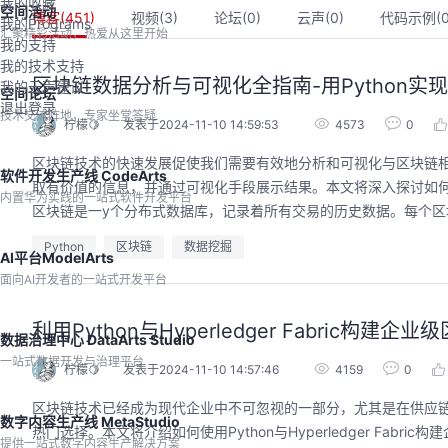
我的收藏
空间活动
博客(
451
)
视频(
3
)
论坛(
0
)
云声(
0
)
代码示例(
我的Programs
汇聚精彩活动，热爱从这里开始
我的支持
我的技术支持
区块链数据分析与可视化全指南-用Python实
我的云声建议
空间论坛
退出登录
技术交流阵地，专家坐堂答疑
柠檬🍋
发表于2024-11-10 14:59:53
4573
0
区块链技术的快速发展促使我们需要有效地分析和可视化与区块链相
软件开发生产线 CodeArts
取有价值的信息，并通过可视化手段展示结果。本文将深入探讨如何利用
内置华为实践的一站式软件开发平台
区块链是一y个分布式数据库，记录着所有交易的历史数据。每个区块
Python
区块链
数据挖掘
AI平台ModelArts
面向AI开发者的一站式开发平台
的AI作品三步上朋友
华为云码道Skill实战与极速交付，
圈
智能开发全链路实战
利用Python与Hyperledger Fabric
数据治理中心 DataArts Studio
9:00-20:00
2026/07/22 周三 19:00-21:00
一站式数据开发与治理平台
开发者运营负责人
王一男-华为云码道产品规划专家；李炎-华为云码道产品专家；姜浩-华为云HCDG核心组成员
柠檬🍋
发表于2024-11-10 14:57:46
4159
0
用 · 到企业级开发。不教编
直播深度解读华为云码道6月产品新特性，从S
区块链技术已经成为现代企业中不可忽视的一部分，尤其是在供应链管理、
零代码、有产出、能带走、可炫
kill市场安装专家技能，带你零距离体验从需
数字内容生产线 MetaStudio
操
热门选择。本文将介绍如何使用Python与Hyperledger Fabr
求，开发，审查，重构全链路闭环的开发过
提供一站式数字内容生产解决方案