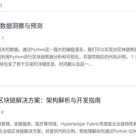
0
)
现数据洞察与预测
1
关的数据。通过Python这一强大的编程语言，我们可以实现对区块链数
Python进行区块链数据分析和可视化，并提供相应的代码示例。 1.
包含了若干交易的详细信息、时间戳以及前一...
聚开发者之力，创具身新未来
用码道，让你的AI
圈
2026/07/23 周四 15:00-17:00
构建企业级区块链解决方案：架构解析与开发指南
张豪杰/程文/王军/刘新春/黄钦开 /张晓天
2026/08/04 周二 19:00-
林华鼎-华为云AI开发者
0
本次华为云具身智能开发平台CloudRobo培训
面向具身智能开发者，带您全流程体验机器人
从入门 · 到做AI应用 · 
金融服务、医疗等领域，Hyperledger Fabric凭借其企业级特
本体R2C小时级接入、环境重建与轨迹生成仿
程，只教用AI · 零代码
真数据生产、PB级数据管理、数据评测、模型
ic构建企业级区块链解决方案，并提供代码示例，帮助理解如何通过Python SDK
耀 · 每课人人动手实操
训推、强化学习和Benchmark一键评测等功