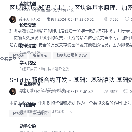
案例共创
区块链基础知识（上）：区块链基本原理、加
CodeArts代码智能体优秀应用开发
苏泽天下无双
发表于2024-03-17 22:06:52
7580
论坛交流
加密哈希： 加密哈希的作用是创建一个唯一的指纹或标识，用于表示输入数据。无论输入数据有多大或多小，哈希函数都会生成相同长度的哈希值。这意味着
开发交流阵地
即使输入数据发生微小的改变，生成的哈希值也会完全不同。 加密哈希有几个重要的特性。首先，它是单向的，意味着无法从哈希值还原出原始数据。这使得
哈希值成为一种安全的方式来存储密码或其他敏感信息，因为即使
技术文章
分享技术干货
区块链
哈希算法
数据加密服务 DEW
查看学堂
学习路径
助您开启云上热门技术进阶之旅
Solidity 智能合约开发 - 基础：基础语法
AI主题学习
助力开发者一站式学习AI技术
苏泽天下无双
发表于2024-03-17 21:51:47
6617
0
本篇主要是做一个知识的整理和规划 作为一个类似文档的作用 更为简
在线课程
体系化的培训课程，让您轻松上云
区块链
数据结构
动手实验