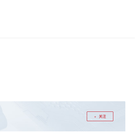
中国站
华为云App
华为云码道
0
文档
0
登录
注册
关注