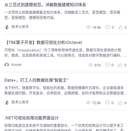
从三范式到建模规范，详解数据建模知识体系
者
一文带你认知数据建模最全知识体系，详细解读三范式、星型模型、雪花模
型、星座模型、建模规范等内容。
我
技术火炬手
19.9k
0
2
的
我
【TBE算子开发】数据可视化分析(Octave)
可视化（Visualization）:为了清晰有效地传递信息，数据可视化使用统计图
博
的
我
形、图表、信息图表和其他工具。可以使用点、线或条对数字数据进行编码，
以便在视觉上传达定量信息。有效的可视化可以帮助用户分析和推理数据和证
kourei
9.1k
0
0
据。它使复杂的数据更容易理解、理解和使用。Visualization的定义我盗用维
客
论
的
我
基上的几句话，就不做具体展开。至于工具的使用如webGL OpenGL DirectX
这些三...
Data+，打工人的数据处理“智能王”
坛
圈
的
我
当下时代，随着数字化、智能化的发展，数据规模爆炸式增长，企业面临诸多
数据处理问题。开发复杂、应用低效、运维困难，如何才能帮助企业数据处理
子
直
的
我
化繁为简，提升数据效率，为企业减负？没有解不开的难题，使用Data+，满
技术火炬手
12.9k
0
0
足企业诉求，给员工全新体验，让员工做聪明的打工人。
我
播
活
的
.NET可视化权限功能界面设计
我
动
关
的
权限功能是信息系统不可或缺的重要部分，一个优秀的权限设计可以使开发工
作事半功倍，给使用者带来良好的使用体验。企业做生意，都会聘请员工，若