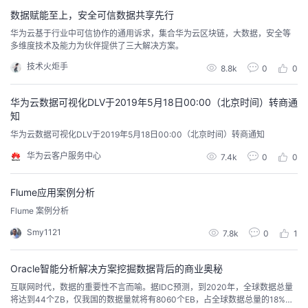
持
建
技术提供...
证
实
的
数据赋能至上，安全可信数据共享先行
华为云基于行业中可信协作的通用诉求，集合华为云区块链，大数据，安全等
议
验
收
多维度技术及能力为伙伴提供了三大解决方案。
技术火炬手
8.8k
0
0
藏
华为云数据可视化DLV于2019年5月18日00:00（北京时间）转商通
知
华为云数据可视化DLV于2019年5月18日00:00（北京时间）转商通知
华为云客户服务中心
7.4k
0
0
Flume应用案例分析
Flume 案例分析
Smy1121
7.8k
0
1
Oracle智能分析解决方案挖掘数据背后的商业奥秘
互联网时代，数据的重要性不言而喻。据IDC预测，到2020年，全球数据总量
将达到44个ZB，仅我国的数据量就将有8060个EB，占全球数据总量的18%。