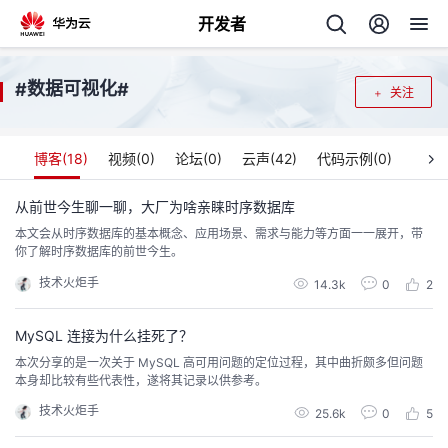
开发者
返
数据可视化
#
#
关注
回
博客(
18
)
视频(
0
)
论坛(
0
)
云声(
42
)
代码示例(
0
)
从前世今生聊一聊，大厂为啥亲睐时序数据库
本文会从时序数据库的基本概念、应用场景、需求与能力等方面一一展开，带
个
你了解时序数据库的前世今生。
技术火炬手
我
14.3k
0
2
人
的
MySQL 连接为什么挂死了？
主
本次分享的是一次关于 MySQL 高可用问题的定位过程，其中曲折颇多但问题
本身却比较有些代表性，遂将其记录以供参考。
开
页
技术火炬手
25.6k
0
5
发