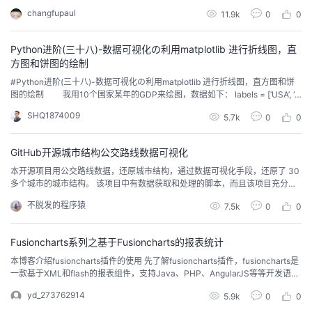
而对于企业，如此庞大的数据将成为至关重要的资产。越来越多的企业将数据
changfupaul
11.9k
0
0
资源视为一种基础性或战略性资源，从而越来越重视海量数据背后蕴藏的无限
潜力。这些来自内部和外部的数据，可以更好地帮助企业模拟生产、把握行业
趋势、预测销售...
Python进阶(三十八)-数据可视化の利用matplotlib 进行折线图，直
方图和饼图的绘制
#Python进阶(三十八)-数据可视化の利用matplotlib 进行折线图，直方图和饼
图的绘制 我用10个国家某年的GDP来绘图，数据如下： labels = [‘USA’, ‘C
hina’, ‘India’, ‘Japan’, ‘Germany’, ‘Russia’, ‘Brazil’, ‘UK’, ‘France’, ‘Italy’] quants =
SHQ1874009
5.7k
0
0
[1...
GitHub开源城市结构公交路线数据可视化
本开源项目用公交路线数据，还原城市结构，通过数据可视化手段，还原了 30
多个城市的城市结构。 该项目中有数据获取和处理的脚本，而且该项目充分体
现了数据可视化带来的便利和效果，易于激发学习编程的热情。 用户可直接在
不脱发的程序猿
7.5k
0
0
线修改脚本文件，实现数据可视化编程。 GitHub网址：https://github.com/co
nv1d/city-vein 在线体验：https:/...
Fusioncharts系列之基于Fusioncharts的报表统计
本博客介绍fusioncharts插件的使用 先了解fusioncharts插件，fusioncharts是
一款基于XML和flash的报表组件，支持Java、PHP、AngularJS等等开发语
言，所以，开发出来，加入swf文件，就可以出现动态效果的报表统计，具有2
yd_273762914
5.9k
0
0
D和3D效果的图表，下面是官网和详细分类 官网：http://www.fusioncharts.c
om...