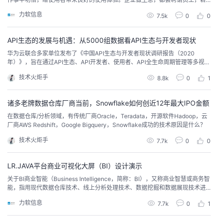
是员工数量较多，“权限管理”必不可少，这样的好处是可以使员工的管理规范
我
注
的
开
力软信息
7.5k
0
0
化，提供工作效率，同时基于互联网模式，移动办公也成为可能。我们通常所
说的权限管理，一般指根据系统设置的安全规则或者安全策略，用户可以访问
的
Programs
发
而且只能访问自己被授权的资源，在保证数据安全的同时，...
API生态的发展与机遇：从5000组数据看API生态与开发者现状
华为云联合多家单位发布了《中国API生态与开发者现状调研报告（2020
支
者
年）》，旨在通过API生态、API开发者、使用者、API全生命周期管理等多视角
展现我国API发展的现状与机遇，力求为相关企业、组织、个人制定API战略提
技术火炬手
8.8k
0
1
供一个参考视角。
持
学
诸多老牌数据仓库厂商当前，Snowflake如何创近12年最大IPO金额
我
堂
在数据仓库/分析领域，有传统厂商Oracle，Teradata，开源软件Hadoop，云
厂商AWS Redshift，Google Bigquery，Snowflake成功的技术原因是什么？
的
我
我
技术火炬手
7.7k
0
0
技
的
的
我
LR.JAVA平台商业可视化大屏（BI）设计演示
术
云
课
的
我
关于BI商业智能（Business Intelligence，简称：BI），又称商业智慧或商务智
能，指用现代数据仓库技术、线上分析处理技术、数据挖掘和数据展现技术进
行数据分析以实现商业价值。商业智能的概念在1996年最早由加特纳集团（Ga
支
声
程
认
的
我
力软信息
7.7k
0
1
rtner Group）提出，加特纳集团将商业智能定义为：商业智能描述了一系列的
概念和方法，通过应用基于事实的支持系统来辅助商业决策的制定。商业智能