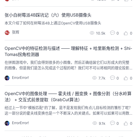
张小白树莓派4B踩坑记（六）使用USB摄像头
本文介绍了如何在树莓派4B上通过OpenCV使用USB摄像头
张辉
10.5k
0
0
OpenCV中的特征检测与描述 —— 理解特征 + 哈里斯角检测 + Shi-
Tomas拐角检测器
在拼图游戏中，我们会得到很多的小图像，然后正确组装它们以形成大的完整
的图像，但是我们是怎么完成这个过程的呢？我们可不可以将相同的理论投影
在计算机中让计算机也可以完成拼图游戏？如果计算机有这样的能力，我们就
ErrorError!
7.7k
0
0
可以给计算机提供很多自然风光的真实图像，然后计算机会将这些图像拼接成
一个大图像。再想想如果这个场景应用在建筑物或任何结构，为计算机提供大
量图片，计算机又如何创建3模型呢？
OpenCV中的图像处理 —— 霍夫线 / 圈变换 + 图像分割（分水岭算
法） + 交互式前景提取（GrabCut算法）
经过上一节中”模板匹配”的了解，是不是发现我们有点儿目标检测的雏形了呢？
这一部分说的霍夫线变换也是一个不断深入的关键点。如果可以如果可以用数
学形式表示形状，则霍夫变换是一种检测任何形状的流行技术，即使形状有些
ErrorError!
9.1k
0
0
破损或变形，也可以检测出形状，我们将看到它**如何作用于一条线**