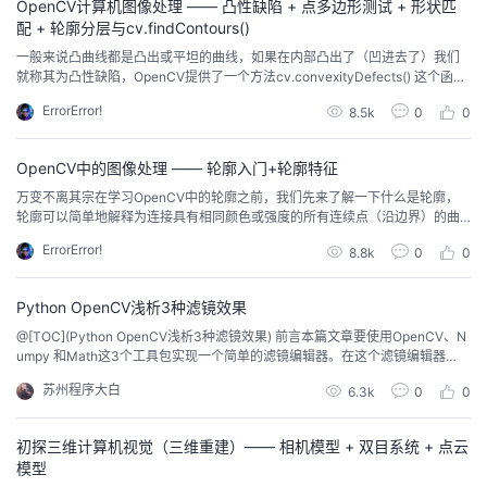
OpenCV计算机图像处理 —— 凸性缺陷 + 点多边形测试 + 形状匹
配 + 轮廓分层与cv.findContours()
一般来说凸曲线都是凸出或平坦的曲线，如果在内部凸出了（凹进去了）我们
就称其为凸性缺陷，OpenCV提供了一个方法cv.convexityDefects() 这个函数
返回一个数组，其中每行包含这些值-【起点，终点，最远点，到最远点的近似
ErrorError!
8.5k
0
0
距离】，我们可以用图像把它形象化，我们画一条连接起点和终点的线，然后
在最远处画一个圆
OpenCV中的图像处理 —— 轮廓入门+轮廓特征
万变不离其宗在学习OpenCV中的轮廓之前，我们先来了解一下什么是轮廓，
轮廓可以简单地解释为连接具有相同颜色或强度的所有连续点（沿边界）的曲
线，轮廓是用于形状分析以及对象及检测和识别的有用工具
ErrorError!
8.8k
0
0
Python OpenCV浅析3种滤镜效果
@[TOC](Python OpenCV浅析3种滤镜效果) 前言本篇文章要使用OpenCV、N
umpy 和Math这3个工具包实现一个简单的滤镜编辑器。在这个滤镜编辑器
中，包含了3种滤镜效果，它们分别是浮雕滤镜、雕刻滤镜和凸透镜滤镜。本篇
苏州程序大白
6.3k
0
0
文章将对目标图像（如图1所示）进行处理，使得目标图像分别呈现浮雕滤镜
（如图2所示）、雕刻滤镜（如图3所示）和凸透镜滤镜（如图4所示）的视觉
效果。 浮雕滤镜效...
初探三维计算机视觉（三维重建）—— 相机模型 + 双目系统 + 点云
模型