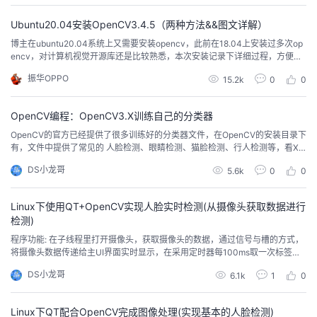
景》语音提醒，根据识别到的人脸，正确喊出“张三不要忘记打卡”，如果是Win
dows平台那就不用云了，因为Win...
者
Ubuntu20.04安装OpenCV3.4.5（两种方法&&图文详解）
博主在ubuntu20.04系统上又需要安装opencv，此前在18.04上安装过多次op
encv，对计算机视觉开源库还是比较熟悉，本次安装记录下详细过程，方便后
我
来同学少走弯路。@TOC 一、命令行安装sudo apt install libopencv-dev没想
振华OPPO
15.2k
0
0
到吧？只需要一条命令行就可以安装好opencv，它会自动下载安装所需的库文
的
我
件，这里显示要149个，右下角显示还需要2小时11分，...
OpenCV编程：OpenCV3.X训练自己的分类器
博
的
我
OpenCV的官方已经提供了很多训练好的分类器文件，在OpenCV的安装目录下
有，文件中提供了常见的 人脸检测、眼睛检测、猫脸检测、行人检测等，看XM
客
论
的
我
L文件的命名即可得知。
DS小龙哥
5.6k
0
0
坛
圈
的
我
Linux下使用QT+OpenCV实现人脸实时检测(从摄像头获取数据进行
检测)
子
直
的
我
程序功能: 在子线程里打开摄像头，获取摄像头的数据，通过信号与槽的方式，
将摄像头数据传递给主UI界面实时显示，在采用定时器每100ms取一次标签上
我
播
活
的
的数据进行人脸检测处理，将处理的数据再显示到另一个标签上。人脸检测分
DS小龙哥
6.1k
1
0
类器采用OpenCV自带的分类器，程序主要目的是介绍OpenCV配合QT如何进
行开发。
我
动
关
的
Linux下QT配合OpenCV完成图像处理(实现基本的人脸检测)