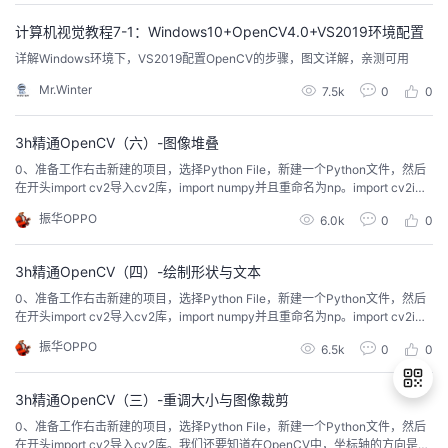
计算机视觉教程7-1：Windows10+OpenCV4.0+VS2019环境配置
详解Windows环境下，VS2019配置OpenCV的步骤，图文详解，亲测可用
Mr.Winter
7.5k
0
0
3h精通OpenCV（六）-图像堆叠
0、准备工作右击新建的项目，选择Python File，新建一个Python文件，然后
在开头import cv2导入cv2库，import numpy并且重命名为np。import cv2imp
ort numpy as np我们还要知道在OpenCV中，坐标轴的方向是x轴向右，y轴向
振华OPPO
6.0k
0
0
下，坐标原点在左上角，比如下面这张长为640像素，宽为480像素的图片。O
K，下面开始本节的学习吧。 1、水...
3h精通OpenCV（四）-绘制形状与文本
0、准备工作右击新建的项目，选择Python File，新建一个Python文件，然后
在开头import cv2导入cv2库，import numpy并且重命名为np。import cv2imp
ort numpy as np我们还要知道在OpenCV中，坐标轴的方向是x轴向右，y轴向
振华OPPO
6.5k
0
0
下，坐标原点在左上角，比如下面这张长为640像素，宽为480像素的图片。O
K，下面开始本节的学习吧。 1、绘...
3h精通OpenCV（三）-重调大小与图像裁剪
0、准备工作右击新建的项目，选择Python File，新建一个Python文件，然后
在开头import cv2导入cv2库。我们还要知道在OpenCV中，坐标轴的方向是x