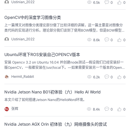
Ustinian_2022
持
建
6.5k
0
0
证
实
的
w）与特征检测算法不同，这些算法是互补的，在梯度直方图（HOG）里面会
用到滑动窗口技术。1.HOG 梯度直方图HOG描述符：HOG...
议
OpenCV中的深度学习图像分类
验
收
上一篇博文对图像分类理论部分做了比较详细的讲解，这一篇主要是对图像分
类代码的实现进行分析。理论部分我们谈到了使用BOW模型，但是BOW模型如
藏
何构建以及整个步骤是怎么样的呢？可以参考下面的博客http://www.cnblogs.
Ustinian_2022
8.6k
0
0
com/yxy8023ustc/p/3369867.html，这一篇博客很详细讲解了BOW模型的步
骤了，主要包含以下四个步骤：提取训练集中图片的feature将这些f...
Ubuntu环境下ROS安装自己OPENCV版本
安装 Opencv 3.2 on Ubuntu 16.04 并创建node测试—假设我们已经安装好一
版OpenCV，一般都安装在/usr/local下。—如果需要安装另一个版本的OpenC
V，就不能再安装到/usr/local，而是选择其他路径，否则会覆盖掉之前的版
Hermit_Rabbit
6.2k
0
0
本。 step 1: 安装一些packagesudo apt-get -y install libopencv-dev buil...
Nvidia Jetson Nano B01初体验（六）Hello AI World
本文介绍了如何搭建Jetson Nano的HelloWord环境。
张辉
8.4k
0
0
Nvidia Jetson AGX Orin 初体验（九）网络摄像头的尝试