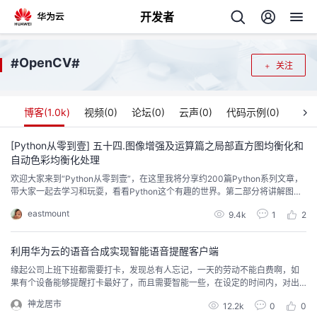
开发者
返
OpenCV
#
#
关注
回
博客(
1.0k
)
视频(
0
)
论坛(
0
)
云声(
0
)
代码示例(
0
)
[Python从零到壹] 五十四.图像增强及运算篇之局部直方图均衡化和
自动色彩均衡化处理
个
欢迎大家来到“Python从零到壹”，在这里我将分享约200篇Python系列文章，
带大家一起去学习和玩耍，看看Python这个有趣的世界。第二部分将讲解图像
我
人
运算和图像增强，上一篇文章介绍图像增强概念和直方图均衡化。这篇文章将
eastmount
9.4k
1
2
继续讲解图像增强，包括图像局部直方图均衡化和自动色彩均衡化处理。希望
文章对您有所帮助，如果有不足之处，还请海涵。
的
主
利用华为云的语音合成实现智能语音提醒客户端
缘起公司上班下班都需要打卡，发现总有人忘记，一天的劳动不能白费啊，如
开
页
果有个设备能够提醒打卡最好了，而且需要智能一些，在设定的时间内，对出
现在门口的人，精准的喊出他的名字，提醒Ta改上班或下班打卡了。 功能分析
神龙居市
发
12.2k
0
0
人脸的注册与识别见上一篇《利用华为云FRS+OpenCv共同完成人脸识别场