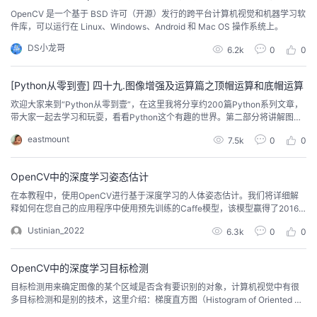
我
注
OpenCV 是一个基于 BSD 许可（开源）发行的跨平台计算机视觉和机器学习软
的
开
件库，可以运行在 Linux、Windows、Android 和 Mac OS 操作系统上。
的
DS小龙哥
Programs
发
6.2k
0
0
支
者
[Python从零到壹] 四十九.图像增强及运算篇之顶帽运算和底帽运算
欢迎大家来到“Python从零到壹”，在这里我将分享约200篇Python系列文章，
持
带大家一起去学习和玩耍，看看Python这个有趣的世界。第二部分将讲解图像
学
运算和图像增强，上一篇文章介绍介绍开运算、闭运算和梯度运算。这篇文章
eastmount
7.5k
0
0
将继续介绍顶帽运算和底帽运算。希望您喜欢这篇文章~
我
堂
OpenCV中的深度学习姿态估计
的
我
我
在本教程中，使用OpenCV进行基于深度学习的人体姿态估计。我们将详细解
释如何在您自己的应用程序中使用预先训练的Caffe模型，该模型赢得了2016
技
的
年COCO关键点挑战。我们将简要回顾架构以了解其内部情况。1.姿态估计（关
的
我
Ustinian_2022
6.3k
0
0
键点检测）姿态估计是计算机视觉中的一个普遍问题，用于检测物体的位置和
方向。这通常意味着检测描述物体的关键点位置。一个相关的问题是头部姿态
术
云
课
的
我
估计，我们使用面部关键点特征来获得一...
OpenCV中的深度学习目标检测
目标检测用来确定图像的某个区域是否含有要识别的对象，计算机视觉中有很
支
声
程
认
的
我
多目标检测和是别的技术，这里介绍：梯度直方图（Histogram of Oriented Gr
adient，HOG），图像金字塔（image pyramid），滑动窗口（sliding windo