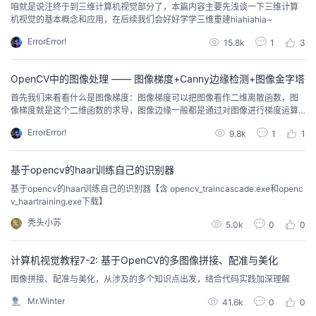
咱就是说注终于到三维计算机视觉部分了，本篇内容主要先浅谈一下三维计算
机视觉的基本概念和应用，在后续我们会好好学学三维重建hiahiahia~
ErrorError!
15.8k
1
3
OpenCV中的图像处理 —— 图像梯度+Canny边缘检测+图像金字塔
首先我们来看看什么是图像梯度：图像梯度可以把图像看作二维离散函数，图
像梯度就是这个二维函数的求导，图像边缘一般都是通过对图像进行梯度运算
来实现的
ErrorError!
9.8k
1
1
基于opencv的haar训练自己的识别器
基于opencv的haar训练自己的识别器【含 opencv_traincascade.exe和openc
v_haartraining.exe下载】
秃头小苏
5.0k
0
0
计算机视觉教程7-2: 基于OpenCV的多图像拼接、配准与美化
图像拼接、配准与美化，从涉及的多个知识点出发，结合代码实践加深理解
Mr.Winter
41.6k
0
0