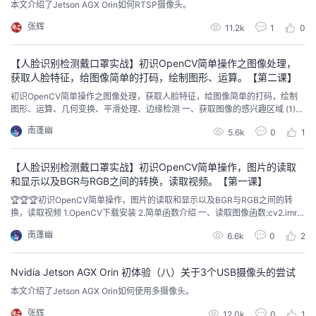
本文介绍了Jetson AGX Orin如何RTSP摄像头。
张辉
11.2k
1
0
【人脸识别检测戴口罩实战】初识OpenCV简单操作之图像处理，
获取人脸特征，给图像简单的打码，绘制图形、运算。【第二课】
初识OpenCV简单操作之图像处理，获取人脸特征，给图像简单的打码，绘制
图形、运算、几何变换、平滑处理、边缘检测 一、获取图像的感兴趣区域 (1)通
过像素矩阵直接得到ROI区域 (2)对图像ROI域进行赋值 获取脸部信息 获取其他
南蓬幽
5.6k
0
1
特征 图像域赋值 二、绘制图形 画直线cv2.line() 画圆 cv2.circle(） 画矩形 cv2
rectal.gle() 画椭圆 cv2.ellipse...
【人脸识别检测戴口罩实战】初识OpenCV简单操作，图片的读取
和显示以及BGR与RGB之间的转换，读取视频。【第一课】
🏆🏆🏆初识OpenCV简单操作，图片的读取和显示以及BGR与RGB之间的转
换，读取视频 1.OpenCV下载安装 2.简单函数介绍 一、读取图像函数:cv2.imre
ad() 二、图像显示函数:cv2.imshow（） 三、保存图像函数：cv2.imwrite（）
南蓬幽
6.6k
0
2
四、通道拆分函数：cv2.split（） 五、通道合并函数：cv2.merge（） 六、等
待键盘操作函数: cv2.wai...
Nvidia Jetson AGX Orin 初体验（八）关于3个USB摄像头的尝试
本文介绍了Jetson AGX Orin如何使用多摄像头。
张辉
12.0k
0
1