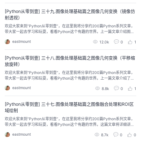
文章对您有所帮助，如果有不足之处，还请海涵。
[Python从零到壹] 三十九.图像处理基础篇之图像几何变换（镜像仿
射透视）
欢迎大家来到“Python从零到壹”，在这里我将分享约200篇Python系列文章，
带大家一起去学习和玩耍，看看Python这个有趣的世界。上一篇文章介绍图像
几何变换，包括图像平移、图像缩放和图像旋转。这篇文章将继续讲解图像几
eastmount
12.0k
0
1
何变换，包括图像镜像、图像仿射和图像透视。希望文章对您有所帮助，如果
有不足之处，还请海涵。
[Python从零到壹] 三十八.图像处理基础篇之图像几何变换（平移缩
放旋转）
欢迎大家来到“Python从零到壹”，在这里我将分享约200篇Python系列文章，
带大家一起去学习和玩耍，看看Python这个有趣的世界。上一篇文章介绍了图
像融合处理和ROI区域绘制，同时补充图像属性、通道和类型转换。这篇文章将
eastmount
8.8k
0
1
详细讲解图像几何变换，包括图像平移、图像缩放和图像旋转。希望文章对您
有所帮助，如果有不足之处，还请海涵。
[Python从零到壹] 三十七.图像处理基础篇之图像融合处理和ROI区
域绘制
欢迎大家来到“Python从零到壹”，在这里我将分享约200篇Python系列文章，
带大家一起去学习和玩耍，看看Python这个有趣的世界。这篇文章将详细讲解
图像融合处理和ROI区域绘制，同时补充图像属性、通道和类型转换。希望文章
eastmount
8.7k
0
0
对您有所帮助，如果有不足之处，还请海涵。