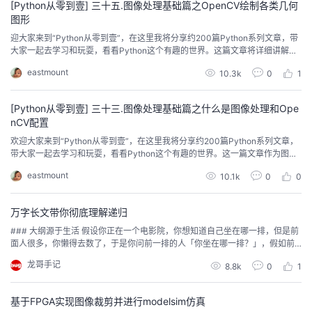
[Python从零到壹] 三十五.图像处理基础篇之OpenCV绘制各类几何
图形
迎大家来到“Python从零到壹”，在这里我将分享约200篇Python系列文章，带
大家一起去学习和玩耍，看看Python这个有趣的世界。这篇文章将详细讲解如
何使用OpenCV绘制各类几何图形，包括cv2.line()、v2.circle()、cv2.rectangl
eastmount
10.3k
0
1
e()、cv2.ellipse()、cv2.polylines()、cv2.putText()函数，希望文章对您有所
帮助。
[Python从零到壹] 三十三.图像处理基础篇之什么是图像处理和Ope
nCV配置
欢迎大家来到“Python从零到壹”，在这里我将分享约200篇Python系列文章，
带大家一起去学习和玩耍，看看Python这个有趣的世界。这一篇文章作为图像
处理系列的引子，将介绍什么是图像处理，图像处理的基础知识，Python语言
eastmount
10.1k
0
0
的优势和OpenCV基础概述。希望文章对您有所帮助，如果有不足之处，还请
海涵。接下来，让我们开启整个系列的学习吧！
万字长文带你彻底理解递归
​​### 大纲源于生活 假设你正在一个电影院，你想知道自己坐在哪一排，但是前
面人很多，你懒得去数了，于是你问前一排的人「你坐在哪一排？」，假如前
面的人(叫狗蛋) 回答你以后，只要把狗蛋的答案加一，就是自己所在的排了。
龙哥手记
8.8k
0
1
不料狗蛋比你还要懒，他也不想数，于是他也问前面的铁柱坐哪一排？ 这样狗
蛋用和你一样的步骤知道了自己所在的排数。然后铁柱也跟着学呀，直到他们
这一串人问到了最前面的一排，第一排的人...
基于FPGA实现图像裁剪并进行modelsim仿真