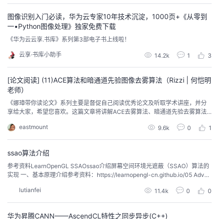
C...
者
图像识别入门必读，华为云专家10年技术沉淀，1000页+《从零到
一•Python图像处理》独家免费下载
《华为云云享.书库》系列第3部电子书上线啦！
我
云享·书库小助手
14.2k
1
3
的
我
[论文阅读] (11)ACE算法和暗通道先验图像去雾算法（Rizzi | 何恺明
博
的
我
老师）
《娜璋带你读论文》系列主要是督促自己阅读优秀论文及听取学术讲座，并分
客
论
的
我
享给大家，希望您喜欢。这篇文章将讲解ACE去雾算法、暗通道先验去雾算法
以及雾化生成算法，并且参考了两位计算机视觉大佬（Rizzi 何恺明）的论文。
eastmount
9.6k
0
1
希望这篇文章对您有所帮助，这些大佬是真的值得我们去学习，献上小弟的膝
坛
圈
的
我
盖~fighting！
ssao算法介绍
子
直
的
我
参考资料LearnOpenGL SSAOssao介绍屏幕空间环境光遮蔽（SSAO）算法的
实现 一、基本原理介绍参考资料：https://learnopengl-cn.github.io/05 Advan
我
播
活
的
ced Lighting/09 SSAO/https://www.qiujiawei.com/ssao/https://blog.csdn.n
lutianfei
11.4k
0
0
et/qq_39300235/article/de...
我
动
关
的
华为昇腾CANN——AscendCL特性之同步异步(C++)