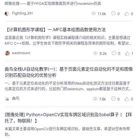
图像处理——基于FPGA实现图像裁剪并进行modelsim仿真
Fighting_XH
11.6k
0
0
【计算机图形学课程】一.MFC基本绘图函数使用方法
这是最近我《计算机图形学》课程实践编程课介绍的相关知识，主要是想通过
MFC C++绘图，让学生体会下图形学相关的编程及简单的图形绘制，希望对您
有所帮助。
eastmount
9.2k
0
1
曲鸟全栈UI自动化教学(一)：基于页面元素定位自动化的不足和图像
识别匹配自动化的优势分析
一、基于元素定位自动化的不足分析常用的Web自动化测试方法往往都是基于
元素定位的方式来进行的，比如热门的selenium、appium都是基于这种方式
的。但随着react、vue的普及，以及element、antd等组件库的出现，通过元
曲鸟
7.8k
0
0
素定位的方式就出现了一些不足了。为什么这样说呢？我们举一个简单的例子
来说明：下面是通过antd组件库来实现的一个小Demo，页面有两个按钮：【添
加用户】、【...
[图像处理] Python+OpenCV实现车牌区域识别及Sobel算子丨【拜
托了，物联网！】
本篇文章主要调用OpenCV进行车牌区域识别，基础性文章，希望对您有所帮
助。