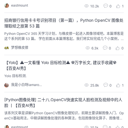
eastmount
10.2k
0
1
招商银行信用卡卡号识别项目（第一篇），Python OpenCV 图像处
理取经之旅第 53 篇
Python OpenCV 365 天学习计划，与橡皮擦一起进入图像领域吧。本篇博客是
这个系列的第 53 篇。 学在前面从本篇博客起，我们将实际完成几个小案例，
第一个就是银行卡号识别，预计本案例将写 5 篇左右的博客才可以完成，一起
梦想橡皮擦
6.3k
0
0
加油吧。本文的目标是最终获取一套招商银行卡，0~9 数字的图，对于下图的
数字，我们需要提取出来，便于后续模板匹配使用。不过下图中找到的数字不
完整，需要找到尽量多的...
【Yolo】⚠️一文看懂 Yolo 目标检测⚠️ ☢️万字长文, 建议手收藏☢️
【百变AI秀】
Yolo 目标检测.
我是小白呀iamarookie
25.8k
0
1
[Python图像处理] 二十八.OpenCV快速实现人脸检测及视频中的人
脸 丨【百变AI秀】
该系列文章是讲解Python OpenCV图像处理知识，前期主要讲解图像入门、Op
enCV基础用法，中期讲解图像处理的各种算法，包括图像锐化算子、图像增强
技术、图像分割等，后期结合深度学习研究图像识别、图像分类应用。本篇文
eastmount
10.1k
0
0