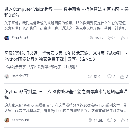
进入Computer Vision世界 —— 数字图像 + 插值算法 + 直方图 + 卷
积&滤波
关于图像，我们最常听说的就是图像的像素，那么像素到底是什么？它的取值
又意味着什么？我们一起来聊一聊，通过这一篇文章大概了解一些关于计算机
视觉的术语，在脑海中对计算机视觉留下一个印象方便我们的持续学习
ErrorError!
39.1k
1
1
图像识别入门必读，华为云专家10年技术沉淀，684页《从零到一•
Python图像处理》独家免费下载 | 云享·书库No.3
《华为云云享.书库》系列第3部电子书上线啦！
技术火炬手
51.0k
8
3
[Python从零到壹] 三十六.图像处理基础篇之图像算术与逻辑运算详
解
迎大家来到“Python从零到壹”，在这里我将分享约200篇Python系列文章，带
大家一起去学习和玩耍，看看Python这个有趣的世界。这篇文章将详细讲解图
像算法运算与逻辑运算，包括图像加法、图像减法、图像与运算、图像或运
eastmount
14.5k
0
1
算、图像非运算与图像异或运算。希望文章对您有所帮助，如果有不足之处，
还请海涵。