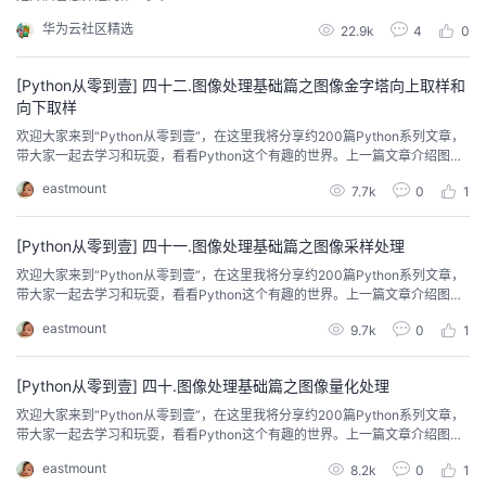
持
建
证
实
的
华为云社区精选
22.9k
4
0
议
验
收
[Python从零到壹] 四十二.图像处理基础篇之图像金字塔向上取样和
向下取样
藏
欢迎大家来到“Python从零到壹”，在这里我将分享约200篇Python系列文章，
带大家一起去学习和玩耍，看看Python这个有趣的世界。上一篇文章介绍图像
采样处理。这篇文章将详细讲解图像金字塔，包括图像向上取样和向下取样。
eastmount
7.7k
0
1
希望文章对您有所帮助，如果有不足之处，还请海涵。
[Python从零到壹] 四十一.图像处理基础篇之图像采样处理
欢迎大家来到“Python从零到壹”，在这里我将分享约200篇Python系列文章，
带大家一起去学习和玩耍，看看Python这个有趣的世界。上一篇文章介绍图像
量化处理。这篇文章将详细讲解图像采样处理，包括原理知识、代码实现和局
eastmount
9.7k
0
1
部马赛克处理。希望文章对您有所帮助，如果有不足之处，还请海涵。
[Python从零到壹] 四十.图像处理基础篇之图像量化处理
欢迎大家来到“Python从零到壹”，在这里我将分享约200篇Python系列文章，
带大家一起去学习和玩耍，看看Python这个有趣的世界。上一篇文章介绍图像
几何变换，包括图像镜像、图像仿射和图像透视。这篇文章将介绍图像量化处
eastmount
8.2k
0
1
理，即将图像像素点对应亮度的连续变化区间转换为单个特定值的过程。希望