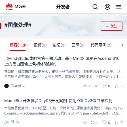
开发者
返
图像处理
#
#
关注
回
博客(
1.2k
)
视频(
0
)
论坛(
0
)
云声(
0
)
代码示例(
0
)
【MindStudio体验官第一期活动】基于MindX SDK在Ascend 310
上的黑白图像上色初体验随笔
个
在智能手机越来越普及的今天，拍摄一张色彩鲜艳、清晰的照片轻而易举。但
是老照片没有如此“幸运”，大多为黑白。借助人工智能技术，可以一定程度上帮
我
人
助老照片还原原来色彩。还记得之前火热的“老北京视频上色”吗？就是采用类似
Tianyi_Li
10.0k
0
0
的技术啊。这次介绍的是黑白图像上色应用，旨在华为自研的Ascend 310推理
芯片上实现输入黑白图像，自动对黑白图像进行上色，还原彩色图像。
的
主
ModelBox开发体验Day05开发案例-使用YOLOv3做口罩检测
本案例将使用YOLO v3模型，实现一个简单的口罩检测应用代码：https://githu
开
页
b.com/sunxiaobei/modelbox_gallery代码tag：v1.5 mask_det_yolo3，v1.5.1
mask_det_yolo3_camera 开发准备开发环境安装和部署，前面环境已完成模型
孙小北
发
12.4k
0
0
训练，ModelArts训练模型模型转换，代码模型已完成转换 应用开发打开VS