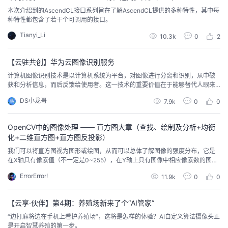
我
注
的
本次介绍到的AscendCL接口系列旨在了解AscendCL提供的多种特性，其中每
开
种特性都包含了若干个可调用的接口。
的
Programs
Tianyi_Li
发
10.3k
0
2
支
者
【云驻共创】华为云图像识别服务
计算机图像识别技术是以计算机系统为平台，对图像进行分离和识别，从中破
持
获和分析信息，而后反馈给使用者。这一技术的重要价值在于能够替代人眼来
学
认识世界，并实现对人类视觉功能的放大。目前，图像识别技术在生活已经应
DS小龙哥
7.9k
0
0
用的非常广泛，涉及的行业也非常多，这篇文章介绍的主要是名人识别、物体
我
堂
标签识别、物体分类，翻拍识别等。华为云的图像识别接口里还提供了文字识
别、表格识别、图像搜索等很多接口。
OpenCV中的图像处理 —— 直方图大章（查找、绘制及分析+均衡
的
我
我
化+二维直方图+直方图反投影）
我们可以将直方图视为图形或绘图，从而可以总体了解图像的强度分布，它是
技
的
的
我
在X轴具有像素值（不一定是0~255），在Y轴上具有图像中相应像素数的图，
通过直方图我们可以直观地了解图像的对比度、明暗程度和强度分布等信息
ErrorError!
11.9k
0
0
术
云
课
的
我
【云享·伙伴】第4期：养殖场新来了个“AI管家”
支
声
程
认
的
我
“边打麻将边在手机上看护养殖场”，这将是怎样的体验？AI自定义算法摄像头正
是开启智慧养殖的第一步。