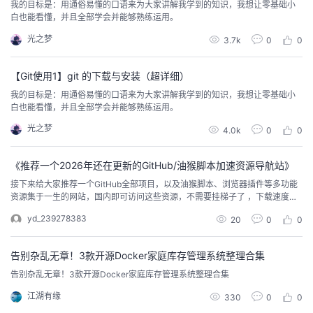
我的目标是：用通俗易懂的口语来为大家讲解我学到的知识，我想让零基础小
白也能看懂，并且全部学会并能够熟练运用。
光之梦
3.7k
0
0
【Git使用1】git 的下载与安装（超详细）
我的目标是：用通俗易懂的口语来为大家讲解我学到的知识，我想让零基础小
白也能看懂，并且全部学会并能够熟练运用。
光之梦
4.0k
0
0
《推荐一个2026年还在更新的GitHub/油猴脚本加速资源导航站》
接下来给大家推荐一个GitHub全部项目，以及油猴脚本、浏览器插件等多功能
资源集于一生的网站，国内即可访问这些资源，不需要挂梯子了 ，下载速度也
十分的快！
yd_239278383
20
0
0
告别杂乱无章！3款开源Docker家庭库存管理系统整理合集
告别杂乱无章！3款开源Docker家庭库存管理系统整理合集
江湖有缘
330
0
0