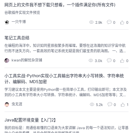
网页上的文件我不想下载只想看，一个插件满足你(所有文件)
者
谷歌插件实现文件预览
一只牛博
2.9k
0
0
我
笔记工具总结
的
我
在编程的海洋中，知识如同星辰般繁多而璀璨。要想在这浩瀚的知识宇宙中航
行而不迷失方向，一套高效的笔记系统无疑是我们最宝贵的航海图。 一、选择
博
的
我
合适的笔记工具首先，选择一个合适的笔记工具是构建知识宝库的第一步。市
kwan的解忧杂货铺
3.0k
0
0
面上有许多笔记软件，如 Notion、Evernote、OneNote 等，它们各有特点：N
otion：强大的数据库功能，支持多种内容类型，如文本、代码、表格等。Ever
客
论
的
我
note：老牌笔记...
小工具实战-Python实现小工具输出字符串大小写转换、字符串统
计、编解码、MD5加密
坛
圈
的
我
学习建议本文主要是使用Python做一些简单小工具，打印输出即可；本文涉及
到的小工具有字符串大小写转换、字符串统计、编解码、MD5加密等等；文章
子
直
的
我
内容通俗易懂，适合刚入门Python练习基础知识；文章中使用到了Python的标
虫无涯
5.2k
0
1
准输入输出、字符串基本操作、unittest框架基本使用、方法和类的使用等；写
我
播
活
的
作思路是先大概介绍每个小工具的实现思路，然后写一点部分代码，最后会把
所有小工具整合在一起运...
Java配置环境变量【入门2】
我
动
关
的
我的目标是：用通俗易懂的口语来为大家讲解 Java 的每一个语法知识，让零基