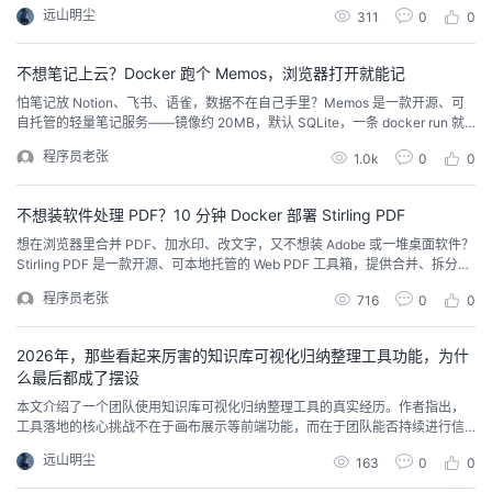
周度可视化的看板任务，解决了“忙而无效”的痛点。文章复盘了工具如何帮助聚
远山明尘
311
0
0
焦目标、客观衡量进度，并指出工具无法替代目标定义与深度思考，但能有效
校准个人方向，附带了个人OKR工具选型参考表格。
不想笔记上云？Docker 跑个 Memos，浏览器打开就能记
怕笔记放 Notion、飞书、语雀，数据不在自己手里？Memos 是一款开源、可
自托管的轻量笔记服务——镜像约 20MB，默认 SQLite，一条 docker run 就
能跑。打开浏览器写 Markdown、打 #标签、按时间线翻旧笔记，手机电脑同
程序员老张
1.0k
0
0
步访问，数据全在你自己的服务器上。
不想装软件处理 PDF？10 分钟 Docker 部署 Stirling PDF
想在浏览器里合并 PDF、加水印、改文字，又不想装 Adobe 或一堆桌面软件？
Stirling PDF 是一款开源、可本地托管的 Web PDF 工具箱，提供合并、拆分、
压缩、水印、文本编辑等 60+ 工具，文件在服务器内存中临时处理，任务完成
程序员老张
716
0
0
后自动清理，适合个人与小团队私有化部署。
2026年，那些看起来厉害的知识库可视化归纳整理工具功能，为什
么最后都成了摆设
本文介绍了一个团队使用知识库可视化归纳整理工具的真实经历。作者指出，
工具落地的核心挑战不在于画布展示等前端功能，而在于团队能否持续进行信
息录入与结构维护。文章分析了录入成本过高、归纳缺乏可复用锚点、静态结
远山明尘
163
0
0
构易过期等典型问题，并结合实际经验提出了"从足够小的场景切入""让录入轻
量化""重视视图而非单次编辑"等落地思路，最后总结了知识库工具"难的不是开