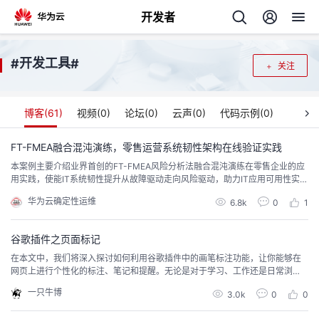
开发者
返
开发工具
#
#
关注
回
博客(
61
)
视频(
0
)
论坛(
0
)
云声(
0
)
代码示例(
0
)
FT-FMEA融合混沌演练，零售运营系统韧性架构在线验证实践
本案例主要介绍业界首创的FT-FMEA风险分析法融合混沌演练在零售企业的应
个
用实践，使能IT系统韧性提升从故障驱动走向风险驱动，助力IT应用可用性实现
百倍提升，构筑企业商业增长的牢固基础。
华为云确定性运维
我
6.8k
0
1
人
的
谷歌插件之页面标记
主
在本文中，我们将深入探讨如何利用谷歌插件中的画笔标注功能，让你能够在
网页上进行个性化的标注、笔记和提醒。无论是对于学习、工作还是日常浏
开
页
览，画笔标注都将成为你提高效率和信息管理的利器。
一只牛博
3.0k
0
0
发