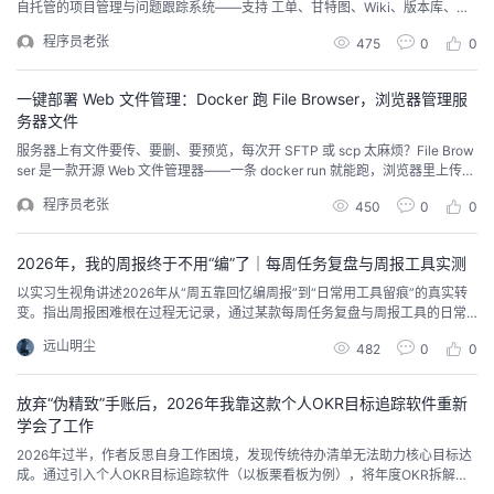
自托管的项目管理与问题跟踪系统——支持 工单、甘特图、Wiki、版本库、时
间跟踪，Docker Compose 双容器（Redmine + MySQL）即可跑通。浏览器
程序员老张
475
0
0
打开就能建项目、派任务、看进度，数据全在你自己的服务器上。本文带你完
成一次 Redmine Docker Compose 私有化部署。
一键部署 Web 文件管理：Docker 跑 File Browser，浏览器管理服
务器文件
服务器上有文件要传、要删、要预览，每次开 SFTP 或 scp 太麻烦？File Brow
ser 是一款开源 Web 文件管理器——一条 docker run 就能跑，浏览器里上传、
下载、重命名、预览，数据目录完全在你自己的磁盘上。 本文带你完成一次 Fil
程序员老张
450
0
0
e Browser 一条命令 Docker 部署。
2026年，我的周报终于不用“编”了｜每周任务复盘与周报工具实测
以实习生视角讲述2026年从“周五靠回忆编周报”到“日常用工具留痕”的真实转
变。指出周报困难根在过程无记录，通过某款每周任务复盘与周报工具的日常
使用，实现了自动生成草稿、清晰定位阻塞、从汇报变复盘。同时坦陈工具局
远山明尘
482
0
0
限，并给出“随手记录、周末整理”的实操建议，行文克制低调。
放弃“伪精致”手账后，2026年我靠这款个人OKR目标追踪软件重新
学会了工作
2026年过半，作者反思自身工作困境，发现传统待办清单无法助力核心目标达
成。通过引入个人OKR目标追踪软件（以板栗看板为例），将年度OKR拆解为