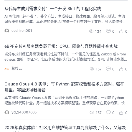
从代码生成到需求交付：一个开发 Skill 的工程化实践
AI 写代码已经不难了。补全方法、生成接口、修改页面、编写单元测试，主流
编程模型都能完成。真正难的是把 AI 放进一个拥有数千个文件、多人协作多
年、需求材料分散的真实项目后，它还能不能把一个需求完整交付。最近，腾
ceshiren001
134
0
0
讯技术团队分享了一套移动端需求开发 Skill。它将需求收集、设计稿分析、任
务拆解、代码定位、编码、编译、模拟器验证、技术沉淀和代码提交串成了一
条完整流程。按照项目团队的统计口径，A...
eBPF定位AI服务器负载异常：CPU、网络与容器性能排查实战
当分布式训练任务出现毛刺式性能下降时，一个常见的怪圈是 Zabbix 或 Prom
etheus 面板一切正常，但业务反馈的迭代延迟却翻倍增长。GPU 计算流水线被
频繁打断，万兆网卡吞吐量无端骤降——这些现象背后往往是内核层的调度抖
聚搜云
157
0
0
动或网络栈积压，传统工具很难捕捉到这种亚秒级的异常。利用 eBPF 定位 AI
服务器负载异常，相当于给内核装上一套非侵入的「实时显微镜」，不必修改
应用代码就能追踪到具体
Claude Opus 4.8 实测：写 Python 配置校验和技术方案时，强在
哪里，哪里还得我接管
本文围绕 Claude Opus 4.8 做了两组更贴近实际工作的测试：一组是 Python
配置校验代码补全，另一组是技术方案初稿整理。重点观察它在复杂约束、长
指令理解、结构稳定性和人工修改成本上的表现。结果显示，Claude Opus 4.8
yd_246307665
157
0
0
在高约束输出和方案拆解上表现突出，适合作为开发与文档工作的高质量起
点；但涉及阈值设定、环境兼容和生产判断时，仍需人工复核。
2026年真实体验：社区用户维护管理工具到底解决了什么，又解决