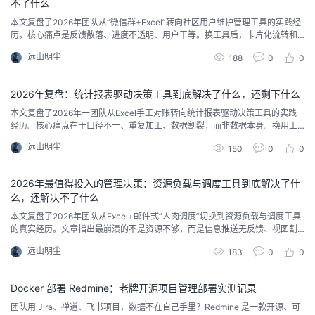
不了什么
本文复盘了2026年团队从“微信群+Excel”转向社区用户维护管理工具的实践经
历。核心痛点是反馈散落、进度不透明、用户干等。换工具后，卡片化流转和
状态公开解决了“漏单”和“焦虑感”，但反馈质量和复杂沟通仍需人肉补位。核心
远山明尘
188
0
0
结论：工具解决维护问题，沟通还得靠人。
2026年复盘：统计报表驱动决策工具到底解决了什么，还剩下什么
本文复盘了2026年一团队从Excel手工对账转向统计报表驱动决策工具的实践
经历。核心痛点在于口径不一、重复加工、数据割裂，而非数据本身。换用工
具后，统一口径、自动关联、实时同步解决了日常磨人的同步问题，但指标解
远山明尘
150
0
0
读、临时分析和习惯迁移仍需依靠人。工具解决的是“统计”而非“决策”，核心价
值在于让所有人基于同一事实基础讨论。
2026年最值得投入的管理决策：资源负载与调度工具到底解决了什
么，还解决不了什么
本文复盘了2026年团队从Excel+邮件式“人肉调度”切换到资源负载与调度工具
的真实经历。文章指出最崩溃的不是资源不够，而是信息推送无反馈、视图割
裂、变更无关联三个核心痛点。换用板栗看板等轻量阵列式工具后，确认响应
远山明尘
183
0
0
时间大幅缩短，焦虑感明显降低，但也坦陈工具解决不了信息质量、线下沟通
和习惯切换问题。最后给出三条实在的选型建议，提醒读者想清楚“最痛的到底
是什么”。
Docker 部署 Redmine：老牌开源项目管理部署实测记录
团队用 Jira、禅道、飞书项目，数据不在自己手里？Redmine 是一款开源、可