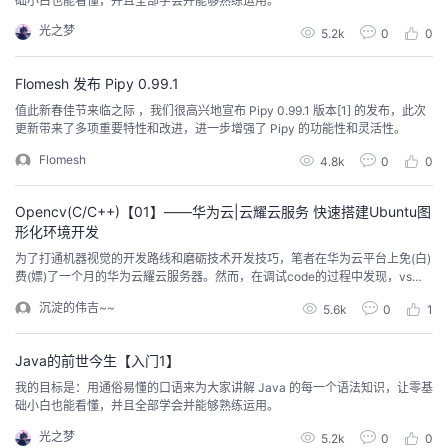
础小白也能看懂，并且全部学会并能够熟练运用。
我
注
的
开
光之梦
5.2k
0
0
的
Programs
发
Flomesh 发布 Pipy 0.99.1
值此新春佳节来临之际 ，我们很高兴地宣布 Pipy 0.99.1 版本[1] 的发布，此次
支
者
更新带来了多项重要特性和改进，进一步增强了 Pipy 的功能性和灵活性。
Flomesh
4.8k
0
0
持
学
Opencv(C/C++)【01】——华为云|云耀云服务 快速搭建Ubuntu图
我
堂
形化环境开发
为了打通机器视觉的开发路线和磨砺技术开发技巧，笔者在华为云平台上免(白)
的
我
我
费(嫖)了一个月的华为云耀云服务器。然而，在调试code的过程中发现，vs在
远程开发的过程中总是报GTK的错误，在其他大佬博客中发现，能是因为没有
沉淀的伟吉~~
5.6k
0
1
技
的
图形化开发环境的原因，然后我就开始了一系列的装系统，配环境。。。。。
的
我
Java的前世今生【入门1】
术
云
课
的
我
我的目标是：用通俗易懂的口语来为大家讲解 Java 的每一个语法知识，让零基
础小白也能看懂，并且全部学会并能够熟练运用。
支
声
程
认
的
我
光之梦
5.2k
0
0