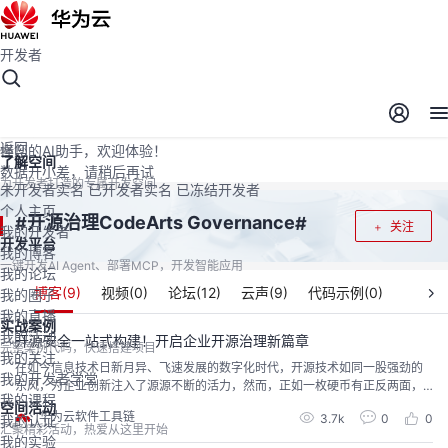
开发者
开发者空间
开发者空间
开发平台
精选服务
云宝助手
返回
懂您的AI助手，欢迎体验！
了解空间
数据开小差，请稍后再试
为开发者打造的专属开发空间
未开发者实名
已开发者实名
已冻结开发者
个人主页
开源治理CodeArts Governance
#
#
关注
我的开发者
开发平台
我的博客
一键开发AI Agent、部署MCP，开发智能应用
我的论坛
博客(
9
)
视频(
0
)
论坛(
12
)
云声(
9
)
代码示例(
0
)
我的圈子
我的直播
实战案例
我的活动
开源安全一站式构建！开启企业开源治理新篇章
完整案例代码，快速搭建项目
我的关注
在如今信息技术日新月异、飞速发展的数字化时代，开源技术如同一股强劲的
我的开发者学堂
东风，为企业创新注入了源源不断的活力，然而，正如一枚硬币有正反两面，
我的课程
开源技术的广泛应用亦伴随着不容忽视的挑战。安全风险如影随形，合规难题
空间活动
华为云软件工具链
3.7k
0
0
我的认证
接踵而至，这些都成为了企业使用开源软件时不得不面对的现实考验。如何有
汇聚精彩活动，热爱从这里开始
效规避潜在风险，成为了摆在每一个企业面前亟待解决的重大课题。 全球99%
我的实验