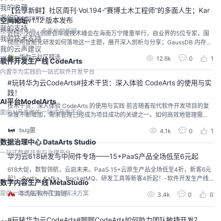
的商业软件含有开源软件，75%的商业软件直接由源码...
我的收藏
【云享新鲜】社区周刊·Vol.194-“赛博土木工程师”的多面人生；Kar
我的Programs
mada v1.12 版本发布
空间论坛
我的支持
技术交流阵地，专家坐堂答疑
近日，2024创原会年度技术峰会在海南万宁隆重举行，自业界的5位专家，围
我的技术支持
绕应用智能化研发如何落地这一主题，展开深入剖析与分享；GaussDB 内存参
我的云声建议
数设置是否合理，也要根据实际的业务场景，其目的使服务器资源的最大化利
华为云社区精选
12.6k
0
1
退出登录
用，设置的合理可以提升性能...
软件开发生产线 CodeArts
内置华为实践的一站式软件开发平台
#玩转华为云CodeArts#技术干货：深入体验 CodeArts 的使用与实
践！
AI平台ModelArts
技术干货：深入体验 CodeArts 的使用与实践 前言随着现代软件开发项目的复
面向AI开发者的一站式开发平台
杂度不断增加，需求管理已经成为项目成功的关键之一。如何高效地管理需
求，确保团队的协作顺畅，避免信息遗漏，是每个项目管理工具面临的挑战。C
bug菌
4.1k
0
1
odeArts 正是为了解决这些痛点而设计的强大工具。通过 CodeArts，团队能够
数据治理中心 DataArts Studio
在需求创建、跟踪、变更管理等方面大大提升效率。本篇文章将分享我在使用
CodeArts 中...
一站式数据开发与治理平台
华为云618研发与中间件专场——15+PaaS产品全场低至6元起
618大促，数智领航，云启未来。PaaS 15+云原生产品全场低至4折，新客6元
起！-Redis、Kafka、RocketMQ、研发工具等新客4折起！-软件开发生产线C
数字内容生产线 MetaStudio
odeArts，CodeArts系列子服务，新客4折起！-数字资产链新客119元起，华为
提供一站式数字内容生产解决方案
华为云软件工具链
3.4k
0
0
链新客4折起！-漏洞管理服务（原VSS）、APP合规检测限时8折！-Serverles
s函数工作流，无需配置和管理服务器，AIGC应用，一...
#玩转华为云CodeArts#聊聊CodeArts如何助力团队敏捷开发？