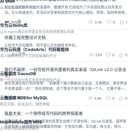
AI Shell
前言在现代软件开发的浪潮中，敏捷开发 已经成为了许多团队默认的开发方
云上开发运维效率升级
法。它以快速迭代、灵活应对变更和高效交付为核心理念。然而，如何有效地
将敏捷原则落地实施，始终是摆在团队面前的难题。开发团队在实际操作中往
bug菌
3.4k
0
1
往会遇到需求管理、任务分解、协作沟通和进度追踪等方面的挑战。为了真正
华为云Skills库
做到敏捷，拥有一套合适的工具至关重要。在这个背景下，CodeArts 作为一款
让AI Agent通过自然语言安全高效地管理云资源
全面的研发协同工具，专为支持敏捷开发而设计...
伏羲工程完整设计文档
让技术为文化服务，而不是让文化被技术异化。
华为云码道（CodeArts）代码智能体
九三无咎
239
0
0
深入理解项目上下文的智能编码平台
我们不画饼：一份写给开源共建者的真实承诺（QiLink v2.0 公告全
云数据库 GaussDB
文）
新一代企业级分布式关系型数据库产品
我在芜湖仓库打包时就想： “如果每个箱子都能自己说话、互相照应，那世界会
不会更温柔一点？” 现在我知道，这个想法不该只属于我一个人。 它属于每一
个愿意动手写一行代码、画一张图、提一个建议的人。 **你来，树就多一片
云数据库 RDS for MySQL
QiLinkOS
4.6k
0
0
叶；你走，光也留过影。
稳定可靠、安全运行、弹性伸缩
我是大来：一个用呼吸写代码的跨界探索者
跨界探索者。”21天前在芜湖仓库里生出两个开源仓库：QiLink与道息，是呼吸
MapReduce服务 MRS
生命哲学一体两面阴阳双螺旋共同体：它有动与静，实与虚，有与无，快与
企业级大数据集群云服务
慢，多与少，刚与柔，白与黑，呼与吸，开放与坚守，现实与未来一系列对立