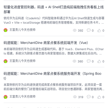
轻量化进度管控利器，码道 + AI Shell打造纯前端拖拽任务看板上线
部署
依托华为云码道（CodeArts）代码智能体和通过华为云AI Shell快速生成与部署
Vue3 + Vite + localStorage 搭建纯前端任务管理看板，支持新建任务卡片，自
定义标题、描述与分类；通过拖拽自由切换任务状态，搭配分类标签快速筛
王富贵儿今天也很帅
392
0
0
选；全部操作自动存储至 localStorage，页面刷新数据不会丢失，同时部署至
华为云服务器进行上线。
码道赋能：MerchantDine 商家点餐系统前端开发（Vue）
本前端项目依托华为云码道生成基础代码，基于 Vue3、Element Plus、EChar
ts 搭建。系统分为顾客点餐页面与商家管理后台，数据大屏集成在后台内。通
过路由区分两类用户权限，顾客可浏览菜品、下单并查看个人订单；管理员负
王富贵儿今天也很帅
360
0
0
责菜品、订单管理，借助各类图表直观查看门店经营数据，完整实现餐饮点餐
与经营数据可视化相关前端业务。
码道赋能：MerchantDine 商家点餐系统服务端开发（Spring Boo
t）
本案例依托华为云码道快速完成商家点餐系统服务端项目开发，此项目是一套
前后端分离的餐饮门店管理后端实战项目。项目划分普通顾客、商家管理员两
类角色，完整覆盖商品管理、订单流转、用户权限管控、营业数据可视化统计
王富贵儿今天也很帅
319
0
0
全业务链路；后端提供标准化接口供前台点餐页面、商家管理后台(包含数据大
屏)前端调用，依托真实订单数据自动聚合经营指标，形成完整餐饮业务数据闭
环。