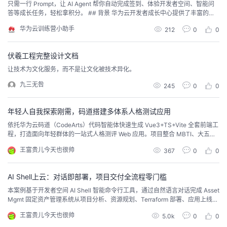
只需一行 Prompt，让 AI Agent 帮你自动完成签到、体验开发者空间、智能问
答等成长任务，轻松拿积分。 ## 背景 华为云开发者成长中心提供了丰富的成
长任务，完成即可获得积分奖励。但每天手动签到、浏览页面、提问……操作繁
华为云训练营小助手
212
0
0
琐，容易遗忘。 现在，huaweicloud-grow Skill 来了！只需给 AI Agent 发送
一行指令，它就会自动帮你完成所有可自动化的任务。 ## 什么是
伏羲工程完整设计文档
让技术为文化服务，而不是让文化被技术异化。
九三无咎
245
0
0
年轻人自我探索刚需，码道搭建多体系人格测试应用
依托华为云码道（CodeArts）代码智能体快速生成 Vue3+TS+Vite 全套前端工
程，打造面向年轻群体的一站式人格测评 Web 应用。项目整合 MBTI、大五人
格、九型人格三大主流测评体系，支持短题速测自动生成人格类型；内置完整
王富贵儿今天也很帅
367
0
0
人格百科知识库，主打年轻人热衷的人格自测、人设解读、好友人格匹配三大
核心需求。
AI Shell上云：对话即部署，项目交付全流程零门槛
本案例基于开发者空间 AI Shell 智能命令行工具，通过自然语言对话完成 Asset
Mgmt 固定资产管理系统从项目分析、资源规划、Terraform 部署、应用上线到
开销监控的完整交付流程，让云上项目部署告别繁琐命令，一句话即可从源码
王富贵儿今天也很帅
5.0k
0
0
到上线。