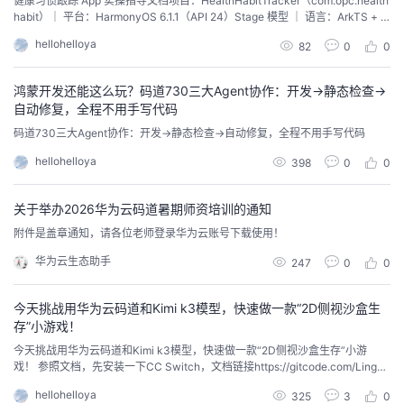
健康习惯跟踪 App 实操指导文档项目：HealthHabitTracker（com.opc.health
habit）｜ 平台：HarmonyOS 6.1.1（API 24）Stage 模型 ｜ 语言：ArkTS + A
我
注
的
开
rkUI本文档面向一人公司（OPC）独立开发者，提供从环境准备到演示讲解的
hellohelloya
82
0
0
严谨操作步骤，并说明开发过程中使用的华为云码道新特性。 一、应用简介项
的
Programs
发
目地址：https://gi...
鸿蒙开发还能这么玩？码道730三大Agent协作：开发→静态检查→
支
者
自动修复，全程不用手写代码
码道730三大Agent协作：开发→静态检查→自动修复，全程不用手写代码
持
学
hellohelloya
398
0
0
我
堂
关于举办2026华为云码道暑期师资培训的通知
附件是盖章通知，请各位老师登录华为云账号下载使用！
的
我
我
华为云生态助手
247
0
0
技
的
的
我
今天挑战用华为云码道和Kimi k3模型，快速做一款“2D侧视沙盒生
术
云
存”小游戏！
课
的
我
今天挑战用华为云码道和Kimi k3模型，快速做一款“2D侧视沙盒生存”小游
戏！ 参照文档，先安装一下CC Switch，文档链接https://gitcode.com/Lingxi-
支
声
程
认
的
我
HandsOn/cc-swtich-codearts我也会放在评论区。 选中码道，配置一下K3的
hellohelloya
325
3
0
API Key。我是用的Kimi For Coding套餐。 打开华为云码道，选择Kimi k3模