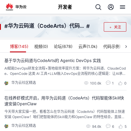
开发者
返
华为云码道（CodeArts）代码智能体
#
#
关注
回
博客(
145
)
视频(
0
)
论坛(
678
)
云声(
1.0k
)
代码示例(
0
)
基于华为云码道与CodeArts的 Agentic DevOps 实践
AI赋能DevOps研发全流程+落地级效率提升方案：将华为云码道、ClaudeCod
个
e、OpenCode 这类 AI 工具+LLM融入DevOps全流程的核心逻辑是：让AI承接
重复、标准化、高耗时的工作，把研发 / 运维人员解放出来聚焦核心业务值得持
华为云社区精选
我
100.6k
1
0
人
续深入探索。
在线养虾模式开启，用华为云码道（CodeArts）代码智能体Skill快
的
主
速安装OpenClaw
今天带大家实操一把，看看怎么在华为云码道（CodeArts）代码智能体上快速
开
页
安装 OpenClaw！咱们把智能体的Skill能力和OpenClaw 的特性结合，直接给
大家整一套从头到尾的保姆级部署方案
华为云社区精选
发
94.6k
6
5