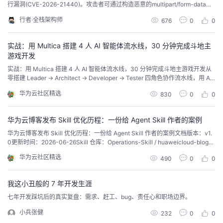
行漏洞(CVE-2026-21440)。攻击者可通过构造恶意的multipart/form-data请
求,利用bodyparser中间件的文件上传处理缺陷,突破沙箱限制访问任意文件系
行者·全栈架构师
676
0
0
统,最终实现远程代码执行。
实战：用 Multica 搭建 4 人 AI 智能体流水线，30 分钟完成斗地主
游戏开发
实战：用 Multica 搭建 4 人 AI 智能体流水线，30 分钟完成斗地主游戏开发从
零搭建 Leader → Architect → Developer → Tester 四角色协作流水线，用 AI
Agent 自动化完成需求分析、架构设计、编码实现、代码审查、浏览器测试的
华为云社区精选
830
0
0
全流程。 一、背景Multica 是一个开源的 AI Agent 协作平台，可以将 Claude
Code、Cu...
华为云博客发布 Skill 优化历程：一份给 Agent Skill 作者的案例
华为云博客发布 Skill 优化历程：一份给 Agent Skill 作者的案例文档版本：v1.
0更新时间：2026-06-26Skill 仓库：Operations-Skill / huaweicloud-blog-p
ublishing适用读者：编写 Cursor Agent Skill、运维自动化 Skill、或任何「让
华为云社区精选
490
0
0
AI 代操 Web 表单」技能的设计者 1. 背景：这个 Ski...
我这小丑般的 7 年开发生涯
七年开发踩坑后的真实复盘：需求、赶工、bug、责任心和职场边界。
小兵张健
232
0
0