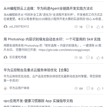
者
从AI编程到云上运维：华为码道Agent全链路开发实践方法论
当AI编程助手从"代码补全工具"进化为"全流程开发伙伴"，开发者的工作方式正
在被重塑。本文以笔者参加2026微信小程序开发大赛的实战项目"纹心·AI非遗
我
纹样创作"为案例，系统阐述**华为云码道（CodeArts）Agent**在编程开发中
yd_256782412
16
0
0
的使用方法论，并延伸至**华为云应用部署**与**AI Shell云上运维**两大环
的
我
节，形成"开发→部署→运维"三段式闭环工作流。
用 Photoshop 内容识别填充自动去水印：一个可复用的 Skill 实践
博
的
我
用脚本调用本地 Photoshop 的「矩形选框 + 内容识别填充」，一键清除 AI 图
片水印。 完整代码已开源：https://gitcode.com/leleloveegg/useps
客
论
的
我
乐乐爱吃鸡蛋
51
0
0
坛
圈
的
我
华为云控制台及重点云服务体验优化【合集】
华为云体验优化动态，云产品及控制台体验优化最新动态及时掌握，带您获取
子
直
的
我
第一手资讯！
华为云用户体验
64
0
1
我
播
活
的
我
动
关
的
opc应用开发-健康习惯跟踪 App 实操指导文档