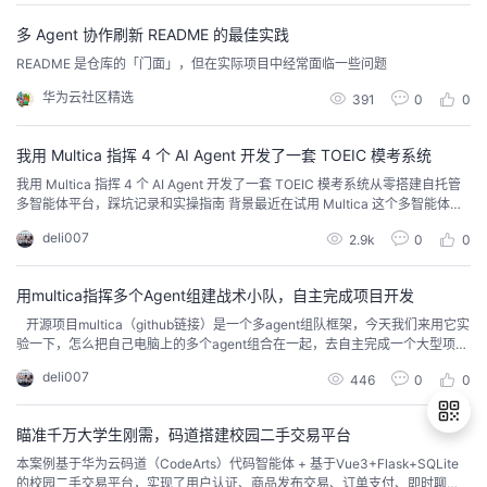
多 Agent 协作刷新 README 的最佳实践
README 是仓库的「门面」，但在实际项目中经常面临一些问题
华为云社区精选
391
0
0
我用 Multica 指挥 4 个 AI Agent 开发了一套 TOEIC 模考系统
我用 Multica 指挥 4 个 AI Agent 开发了一套 TOEIC 模考系统从零搭建自托管
多智能体平台，踩坑记录和实操指南 背景最近在试用 Multica 这个多智能体协
作平台。它有点像 AI 版的 JIRA——你创建任务（issue），分配给 squad（智
deli007
2.9k
0
0
能体小队），squad leader 自动分派给队员执行，队员之间还能互审、互评。
我拿一个 TOEIC 模考系统当试验品，...
用multica指挥多个Agent组建战术小队，自主完成项目开发
开源项目multica（github链接）是一个多agent组队框架，今天我们来用它实
验一下，怎么把自己电脑上的多个agent组合在一起，去自主完成一个大型项目
开发。人类现在很懒了，我也不想去读multica的readme文件去手工安装，那
deli007
446
0
0
就按这个懒人手册来吧 ：）Step1：下载安装华为云码道（下载码道），安装h
ermes（案例指导），hermes是类似于openclaw的龙虾，但跑...
瞄准千万大学生刚需，码道搭建校园二手交易平台
本案例基于华为云码道（CodeArts）代码智能体 + 基于Vue3+Flask+SQLite
的校园二手交易平台，实现了用户认证、商品发布交易、订单支付、即时聊