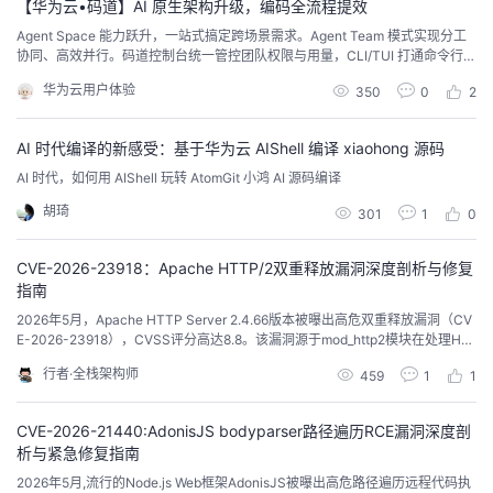
【华为云•码道】AI 原生架构升级，编码全流程提效
Agent Space 能力跃升，一站式搞定跨场景需求。Agent Team 模式实现分工
协同、高效并行。码道控制台统一管控团队权限与用量，CLI/TUI 打通命令行灵
活调用，全面适配各类研发场景。
华为云用户体验
350
0
2
AI 时代编译的新感受：基于华为云 AIShell 编译 xiaohong 源码
AI 时代，如何用 AIShell 玩转 AtomGit 小鸿 AI 源码编译
胡琦
301
1
0
CVE-2026-23918：Apache HTTP/2双重释放漏洞深度剖析与修复
指南
2026年5月，Apache HTTP Server 2.4.66版本被曝出高危双重释放漏洞（CV
E-2026-23918），CVSS评分高达8.8。该漏洞源于mod_http2模块在处理HT
TP/2流清理时的逻辑缺陷，攻击者无需认证即可触发，特定条件下可导致远程
行者·全栈架构师
459
1
1
代码执行（RCE）。我在本文中将从漏洞原理、复现过程、修复方案、预防措
施四个维度进行深度剖析，为系统管理员和开发者提供完整的安全防护指南
CVE-2026-21440:AdonisJS bodyparser路径遍历RCE漏洞深度剖
析与紧急修复指南
2026年5月,流行的Node.js Web框架AdonisJS被曝出高危路径遍历远程代码执