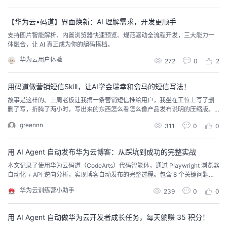
持
建
证
实
的
型 在聊...
【华为云•码道】界面焕新：AI 理解需求，开发更顺手
议
验
收
支持图片智能解析、内置浏览器快速预览、规范驱动全流程开发，三大能力一
体融合，让 AI 真正成为你的编码搭档。
藏
华为云用户体验
272
0
2
用码道做营销短信Skill，让AI学会瑞幸和盒马的短信写法！
故事是这样的。上周老板让我搞一条营销短信推给用户，我坐在工位上写了删
删了写，折腾了两小时，写出来的东西怎么看怎么像产品发布说明的压缩版。
然后我就想，CodeArts（码道）不是能做Skill吗？我干嘛不直接让AI帮我干这
greennn
311
0
0
事？于是我就花了一小时，从头到尾做了一个可以多次复用的「营销短信生成
器」的Skill。做完之后我才发现，这个过程本身比结果更有意思。因为它不只
是教AI写短信，它是一套你可以复...
用 AI Agent 自动发布华为云博客：从踩坑到成功的完整实战
本文记录了使用华为云码道（CodeArts）代码智能体，通过 Playwright 浏览器
自动化 + API 逆向分析，实现博客自动发布的完整过程。包含 8 个关键问题的
排查与修复，供开发者参考。 背景 华为云开发者成长中心提供了"发布文章"成
华为云训练营小助手
239
0
0
长任务，完成可获得 +60 积分。但手动写博客、排版、发布流程繁琐。我们希
望用 AI Agent 全自动完成：生成文章内容 → 打开编辑器 → 填写标题
用 AI Agent 自动做华为云开发者成长任务，每天躺赚 35 积分！