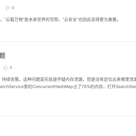
0
，“云载万物”是未来世界的写照，“云安全”也因此显得更为重要。
问题
0
，持续告警。这种问题首先就是怀疑内存泄漏，但是没有定位出来哪里泄漏了，
rvice里的ConcurrentHashMap占了78%的内存，打开SearchSe