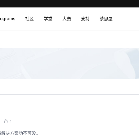
rograms
社区
学堂
大赛
支持
茶思屋
1
络解决方案功不可没。