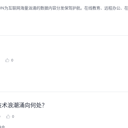
CDN为互联网海量汹涌的数据内容分发保驾护航。在线教育、远程办公、
0
波技术浪潮涌向何处？
0
0
融合。