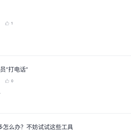
1
员“打电话”
0
。
多怎么办？不妨试试这些工具