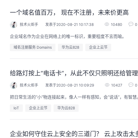
一个域名值百万， 现在不注册，未来价更高
技术火炬手
发表于2020-08-21 10:17:38
10480
0
企业域名作为企业在网络上的唯一标识，重要程度不言而喻。
域名注册服务 Domains
华为云828
企业上云节
给路灯按上“电话卡”，从此不仅只照明还给管理
技术火炬手
发表于2020-08-21 10:09:29
10427
0
把日常生活的“小”物连接起来，像人一样有感知，会“说话”，有智慧
IoT
企业上云节
华为云828
企业如何守住云上安全的三道门？ 云上攻击太