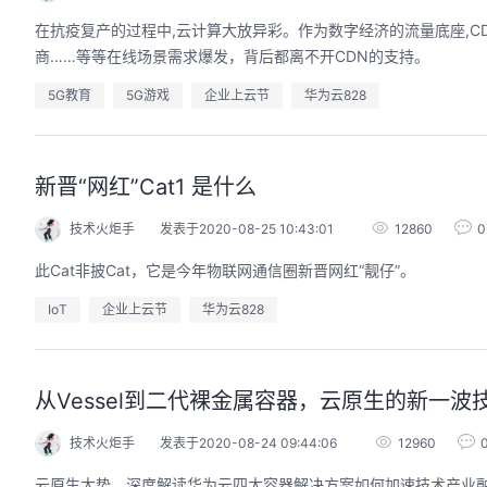
在抗疫复产的过程中,云计算大放异彩。作为数字经济的流量底座,
商……等等在线场景需求爆发，背后都离不开CDN的支持。
5G教育
5G游戏
企业上云节
华为云828
新晋“网红”Cat1 是什么
技术火炬手
发表于2020-08-25 10:43:01
12860
0
此Cat非披Cat，它是今年物联网通信圈新晋网红“靓仔”。
IoT
企业上云节
华为云828
从Vessel到二代裸金属容器，云原生的新一
技术火炬手
发表于2020-08-24 09:44:06
12960
云原生大势，深度解读华为云四大容器解决方案如何加速技术产业