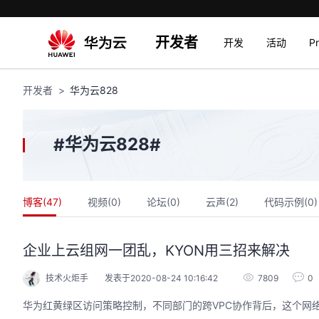
开发者
开发
活动
P
开发者
华为云828
华为云828
#
#
博客(
47
)
视频(
0
)
论坛(
0
)
云声(
2
)
代码示例(
0
)
企业上云组网一团乱，KYON用三招来解决
技术火炬手
发表于2020-08-24 10:16:42
7809
0
华为红黄绿区访问策略控制，不同部门的跨VPC协作背后，这个网