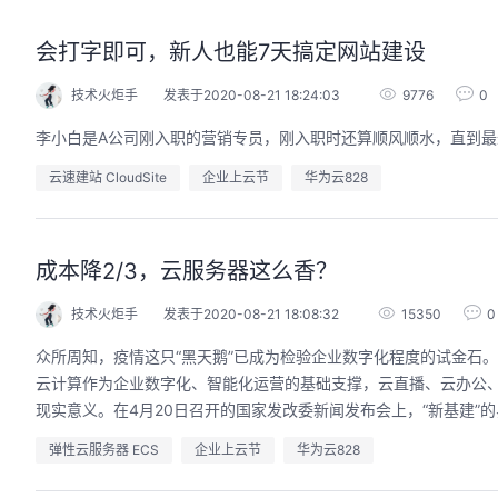
会打字即可，新人也能7天搞定网站建设
技术火炬手
发表于2020-08-21 18:24:03
9776
0
李小白是A公司刚入职的营销专员，刚入职时还算顺风顺水，直到最
云速建站 CloudSite
企业上云节
华为云828
成本降2/3，云服务器这么香？
技术火炬手
发表于2020-08-21 18:08:32
15350
0
众所周知，疫情这只“黑天鹅”已成为检验企业数字化程度的试金石
云计算作为企业数字化、智能化运营的基础支撑，云直播、云办公、云
现实意义。在4月20日召开的国家发改委新闻发布会上，“新基建”的
弹性云服务器 ECS
企业上云节
华为云828