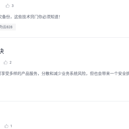
3
容灾备份，这些技术窍门你必须知道！
为云828
决
2
可享受多样的产品服务，分散和减少业务系统风险，但也会带来一个安全
1