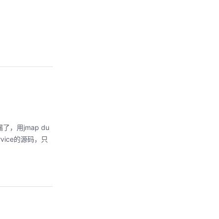
用jmap du
rvice的源码，只