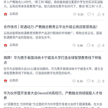
步入产教融合2.0时代，“新工科”崛起，高校越来越注重提升学生的实训实战能
力。云商店带来多款教育产品，助力高校在数字化时代下，推动“新工科”人才培
养。
云商店
6.2k
1
0
合作快讯 | 软通动力-产教融合教育云平台升级云商店联营商品！
云商店能帮助软通教育将教学产品进行精准的市场推广，帮助业务云化，提高
软通教育产品的智能化、信息化水平。
云商店
5.9k
0
0
揭牌！华为携手泰国诗纳卡宁威洛大学打造全球智慧教育线下样板
点
在华为全联接大会2022曼谷站期间，华为携手泰国诗纳卡宁威洛大学，建立全
球智慧教育线下样板点，打造高校数字化转型的标杆。
云商店
6.3k
0
0
华为伙伴暨开发者大会GaussDB高校行，产教融合持续赋能人才培
养
以“因聚而生 为你所能”为主题的华为伙伴暨开发者大会终于圆满落幕。在大会