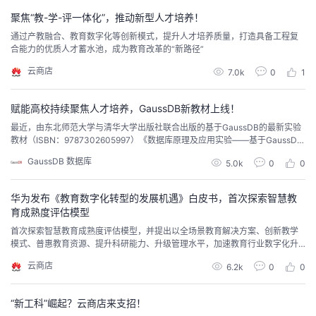
聚焦“教-学-评一体化”，推动新型人才培养！
通过产教融合、教育数字化等创新模式，提升人才培养质量，打造具备工程复
合能力的优质人才蓄水池，成为教育改革的“新路径”
云商店
7.0k
0
1
赋能高校持续聚焦人才培养，GaussDB新教材上线！
最近，由东北师范大学与清华大学出版社联合出版的基于GaussDB的最新实验
教材（ISBN：9787302605997）《数据库原理及应用实验——基于GaussDB
的实现方法》终于和大家见面了！本教材是与去年发布的《数据库原理及应用
GaussDB 数据库
5.0k
0
0
——基于GaussDB的实现方法》主教材相配套的实验教材。不同于主教材聚焦
理论内容的输出，该教材以一个数据库应用系统“开发生命周期”为主线，将数据
库系统开发项目情景...
华为发布《教育数字化转型的发展机遇》白皮书，首次探索智慧教
育成熟度评估模型
首次探索智慧教育成熟度评估模型，并提出以全场景教育解决方案、创新教学
模式、普惠教育资源、提升科研能力、升级管理水平，加速教育行业数字化升
级。
云商店
6.2k
0
0
“新工科”崛起？云商店来支招！