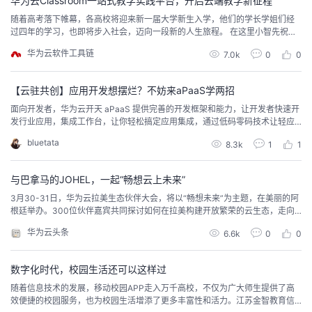
华为云Classroom一站式教学实践平台，开启云端教学新征程
随着高考落下帷幕，各高校将迎来新一届大学新生入学，他们的学长学姐们经
过四年的学习，也即将步入社会，迈向一段新的人生旅程。 在这里小智先祝大
家未来一切顺意，不忘初心，大鹏一日同风起，扶摇直上九万里
华为云软件工具链
7.0k
0
0
【云驻共创】应用开发想摆烂？不妨来aPaaS学两招
面向开发者，华为云开天 aPaaS 提供完善的开发框架和能力，让开发者快速开
发行业应用，集成工作台，让你轻松搞定应用集成，通过低码零码技术让轻应
用开发不在话下。 企业工作台提供灵活的门户编排能力，打造个性化办公体
bluetata
8.3k
1
1
验，丰富的应用，触手可及。 华为云开天 aPaaS，面向开发者提供极致的开发
体验，联合合作伙伴沉淀行业优秀经验，助力千行百业，加速数字化转型，经
验及服务，让优秀得以复制。
与巴拿马的JOHEL，一起“畅想云上未来”
3月30-31日，华为云拉美生态伙伴大会，将以“畅想未来”为主题，在美丽的阿
根廷举办。300位伙伴嘉宾共同探讨如何在拉美构建开放繁荣的云生态，走向
商业共赢，共创行业新价值
华为云头条
6.6k
0
0
数字化时代，校园生活还可以这样过
随着信息技术的发展，移动校园APP走入万千高校，不仅为广大师生提供了高
效便捷的校园服务，也为校园生活增添了更多丰富性和活力。江苏金智教育信