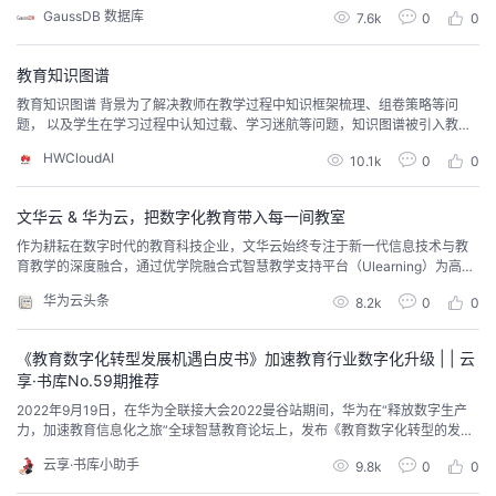
息股份有限公司（简称金智教育）是国内领先的高等教育信息化服务提供商，
GaussDB 数据库
7.6k
0
0
旗下出品的新一代移动校园产品“今日校园”和提供学生管理与服务，赋能辅导员
队伍数智化的“辅导猫”两款热门应用服务，为广大高校师生提供了贴心的服务，
帮助高校以数字化、智能化驱动人才培养及校务治...
教育知识图谱
教育知识图谱 背景为了解决教师在教学过程中知识框架梳理、组卷策略等问
题， 以及学生在学习过程中认知过载、学习迷航等问题，知识图谱被引入教育
行业。针对这些需求，本文以高中数学学科知识图谱为例，提供了教育图谱在
HWCloudAI
10.1k
0
0
知识导航、组卷策略等方面的应用示例。 数据建模首先我们需要构建教育图谱
的图数据模型。图数据模型中的实体包括知识点和题目，实体关系包括知识点
之间的包含关系以及知识点和题目之间的关联关系，具...
文华云 & 华为云，把数字化教育带入每一间教室
作为耕耘在数字时代的教育科技企业，文华云始终专注于新一代信息技术与教
育教学的深度融合，通过优学院融合式智慧教学支持平台（Ulearning）为高等
及职业院校，提供集内容、平台和服务为一体的智慧教育整体解决方案。
华为云头条
8.2k
0
0
《教育数字化转型发展机遇白皮书》加速教育行业数字化升级 | | 云
享·书库No.59期推荐
2022年9月19日，在华为全联接大会2022曼谷站期间，华为在“释放数字生产
力，加速教育信息化之旅”全球智慧教育论坛上，发布《教育数字化转型的发展
机遇》白皮书，探索智慧教育成熟度评估模型，并提出以全场景教育解决方
云享·书库小助手
9.8k
0
0
案、创新教学模式、普惠教育资源、提升科研能力、升级管理水平，加速教育
行业数字化升级。