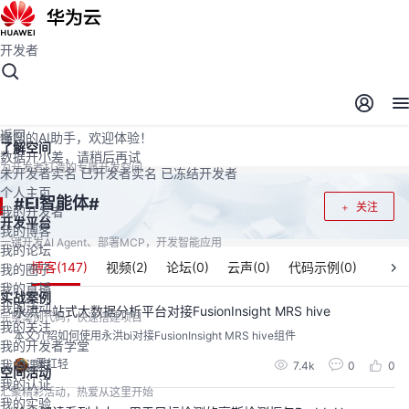
开发者
开发者空间
开发者空间
开发平台
精选服务
云宝助手
返回
懂您的AI助手，欢迎体验！
了解空间
数据开小差，请稍后再试
为开发者打造的专属开发空间
未开发者实名
已开发者实名
已冻结开发者
个人主页
EI智能体
#
#
关注
我的开发者
开发平台
我的博客
一键开发AI Agent、部署MCP，开发智能应用
我的论坛
博客(
147
)
视频(
2
)
论坛(
0
)
云声(
0
)
代码示例(
0
)
我的圈子
我的直播
实战案例
我的活动
永洪一站式大数据分析平台对接FusionInsight MRS hive
完整案例代码，快速搭建项目
我的关注
本文介绍如何使用永洪bi对接FusionInsight MRS hive组件
我的开发者学堂
晋红轻
我的课程
7.4k
0
0
空间活动
我的认证
汇聚精彩活动，热爱从这里开始
我的实验