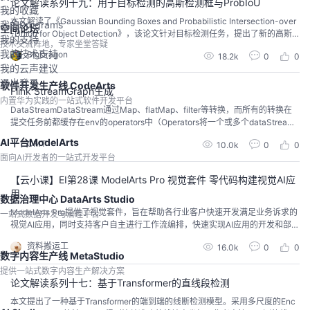
论文解读系列十九：用于目标检测的高斯检测框与ProbIoU
我的收藏
本文解读了《Gaussian Bounding Boxes and Probabilistic Intersection-over
我的Programs
空间论坛
-Union for Object Detection》，该论文针对目标检测任务，提出了新的高斯
我的支持
技术交流阵地，专家坐堂答疑
检测框(GBB)，及新的计算目标相似性的方法(ProbIoU)。
我的技术支持
BigDragon
18.2k
0
0
我的云声建议
退出登录
软件开发生产线 CodeArts
Flink StreamGraph生成
内置华为实践的一站式软件开发平台
DataStreamDataStream通过Map、flatMap、filter等转换，而所有的转换在
提交任务前都缓存在env的operators中（Operators将一个或多个dataStream
转换成新的dataStream）代码解析以flatMap为例需要注意的是 keyBy、shuffl
AI平台ModelArts
CMT
10.0k
0
0
e、rebalance不会发生datastream转换https://ci.apache.org...
面向AI开发者的一站式开发平台
【云小课】EI第28课 ModelArts Pro 视觉套件 零代码构建视觉AI应
用
数据治理中心 DataArts Studio
ModelArts Pro提供了视觉套件，旨在帮助各行业客户快速开发满足业务诉求的
一站式数据开发与治理平台
视觉AI应用，同时支持客户自主进行工作流编排，快速实现AI应用的开发和部
署，提升视觉AI开发效率。
资料搬运工
16.0k
0
0
数字内容生产线 MetaStudio
提供一站式数字内容生产解决方案
论文解读系列十七：基于Transformer的直线段检测
本文提出了一种基于Transformer的端到端的线断检测模型。采用多尺度的Enc