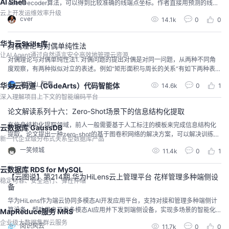
AI Shell
oder/Decoder算法，可以得到比较准确的线端点坐标。作者直接用预测的线段
端点和Ground truth的端点的距离作为目标函数，可以更好的对线段端点坐标进
云上开发运维效率升级
cver
14.1k
0
0
行回归。
华为云Skills库
对偶理论与对偶单纯性法
让AI Agent通过自然语言安全高效地管理云资源
对偶理论与对偶单纯性法1. 对偶问题的提出对偶是对同一问题，从两种不同角
度观察，有两种拟似对立的表述。例如“矩形面积与周长的关系”有如下两种表
述：周长一定，面积最大的矩形是正方形；面积一定，周长最短的矩形是正方
井冈山_阳春
华为云码道（CodeArts）代码智能体
14.6k
0
1
形。再比如，生产计划问题，如图一所示，某工厂要生产两种产品I和II，生产原
料分别是A和B，且对总的生产设备台时也有限制，那么，分别生产多少件产品I
深入理解项目上下文的智能编码平台
和II，才能使生产的利益最大化，很显然...
论文解读系列十六：Zero-Shot场景下的信息结构化提取
在信息结构化提取领域，前人一般需要基于人工标注的模板来完成信息结构化
云数据库 GaussDB
提取。论文提出一种zero-shot的基于图卷积网络的解决方案，可以解决训练集
新一代企业级分布式关系型数据库产品
和测试集来自不同垂直领域的问题。
一笑倾城
11.4k
0
1
云数据库 RDS for MySQL
【云图说】第214期 华为HiLens云上管理平台 花样管理多种端侧设
稳定可靠、安全运行、弹性伸缩
备
华为HiLens作为端云协同多模态AI开发应用平台，支持对接和管理多种端侧计
算设备，帮助用户开发多模态AI应用并下发到端侧设备，实现多场景的智能化
MapReduce服务 MRS
解决方案。
企业级大数据集群云服务
阅识风云
11.7k
0
0