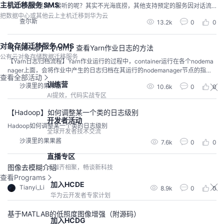
主机迁移服务 SMS
预定电话不是真人接听的呢？其实不光海底捞，其他支持预定的服务因对话流
程比较一致，就像到店时间，手机号，人数等等，都可以使用机器人来完成电
把数据中心或其他云上主机迁移到华为云
查尔斯
13.2k
0
0
话接听，以及订单录入。那么这样的机器人该怎么搭建起来呢？这里，我要隆
重推出我们的对话机器人服务-智能问答机器人服务，有了他，预定case就可以
通通搞定：）相比其他机器人服务而言，我们更多的考...
对象存储迁移服务 OMS
【Hadoop】【Yarn】查看Yarn作业日志的方法
公有云对象存储数据迁移服务
【Yarn日志归档流程】Yarn作业运行的过程中，container运行在各个nodema
nager上面，会将作业中产生的日志归档在其运行的nodemanager节点的指定
查看全部活动
路径下。通过配置项：yarn.nodemanager.log-dirs进行配置。华为云MRS服务
训练营
沙漠里的果果酱
10.6k
0
0
中，默认的路径为/srv/Bigdata/hadoop/data1/nm/containerlogs中。如果开启
AI提效，代码实战专区
了日志归集特性...
【Hadoop】如何调整某一个类的日志级别
开发者活动
Hadoop如何调整某一个类的日志级别
全球开发者技术交流
沙漠里的果果酱
7.6k
0
0
直播专区
图像去模糊介绍
大咖齐相聚，畅谈新科技
查看Programs
加入HCDE
Tianyi_Li
8.9k
0
0
华为云开发者专家计划
基于MATLAB的低照度图像增强（附源码）
加入HCDG