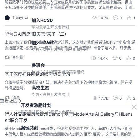
随着数字时代的快速发展，人们对成像系统的图像质量要求也越来越高，但由
华为云开发者社区组织
于其场景不可控的特殊性，画面质量往往很难达到要求，尤其是在雾天、阴雨
天、夜晚等光照条件较差的低照度条件下所拍摄的影像，可能出现对比度很
Tianyi_Li
14.7k
0
1
低，图像细节严重丢失等问题，特别是在夜间，可视性很难令人满意，从很大
加入HCSD
程度上限制了下游应用。本文针对光照条件较差条件下拍摄的图像，如夜间图
华为云学生开发者计划
像，微光图像等，选取合适方案，提高图像的视觉质量。
华为云AI首席“聊天官”来了（二）
上回介绍了我们聊天官的人设确定过程，这次就让我们看看该如何让“小唯”能说
加入HCWD
会道起来吧~没看到上一篇的，我来传送门开始整活！准备了这么多，终于要开
华为云女性开发者计划，即将开启
始写语料了，可是对话范围这么广，我们从何写起？1、闲聊问答分类根据日常
查尔斯
14.4k
0
0
对话的类型，我们定义了闲聊的类型，并做了如下优先级的排序优先级类别定
义备注p0寒暄问候，打招呼等开启聊天的必要问法人设用户对机器人好奇产生
鲁班会
的关于人设或其他属性的问题用户对陌生人，新朋...
针对核心伙伴开发者的高端组织
基于深度神经网络的噪声标签学习
介绍带噪学习领域前沿方法，解决不完美场景下的神经网络优化策略，旨在提
高校生态
升模型性能。
华为云高校开发者项目
猜沟
17.7k
0
2
查看社区
开发者激励计划
做任务领积分，兑换开发者权益
行人社交距离风险提示Demo | 基于ModelArts AI Gallery与HiLens
Kit联合开发
案例共创
基于ModelArts和HiLens开发，检测的视频流中的行人，获取行人坐标（即图
中蓝色方框），然后计算所有检测到的人之间的相互“距离”。这里要注意的是和
CodeArts代码智能体优秀应用开发
现实生活中使用的长度单位来衡量距离不一样的是，在计算机视觉世界中使用