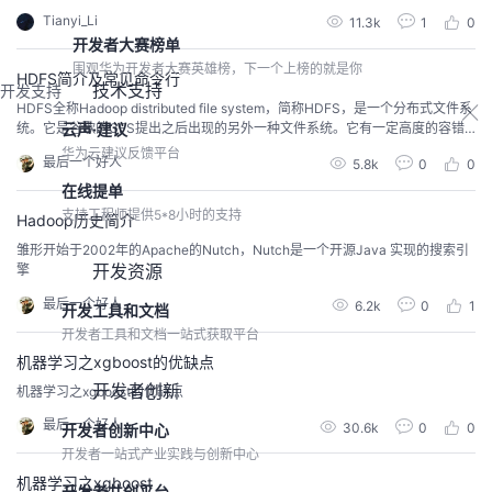
的支持，我迫不及待地按照V20.1文档重新制卡，部署pyACL，并在Gitee找到
Tianyi_Li
11.3k
1
0
了一个Python版本的案例，进行了部署验证，基本完成，特意来分享一下，方
开发者大赛榜单
便使用Python进行学习开发的小伙伴，验证自己的pyACL是否安装成功了
围观华为开发者大赛英雄榜，下一个上榜的就是你
HDFS简介及常见命令行
技术支持
开发支持
HDFS全称Hadoop distributed file system，简称HDFS，是一个分布式文件系
云声·建议
统。它是谷歌的GFS提出之后出现的另外一种文件系统。它有一定高度的容错
性，而且提供了高吞吐量的数据访问，非常适合大规模数据集上的应用。HDFS
华为云建议反馈平台
最后一个好人
5.8k
0
0
提供了一个高度容错性和高吞吐量的海量数据存储解决方案。
在线提单
支持工程师提供5*8小时的支持
Hadoop历史简介
雏形开始于2002年的Apache的Nutch，Nutch是一个开源Java 实现的搜索引
开发资源
擎
最后一个好人
6.2k
0
1
开发工具和文档
开发者工具和文档一站式获取平台
机器学习之xgboost的优缺点
开发者创新
机器学习之xgboost的优缺点
最后一个好人
30.6k
0
0
开发者创新中心
开发者一站式产业实践与创新中心
机器学习之xgboost
开发者共创平台