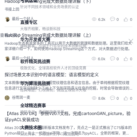
考试认证
Hadoop Streaming完成大数据处理详解（下）
针对不同技术领域和业务场景的认证
书接上回
最后一个好人
6.2k
0
0
直播专区
大咖齐相聚，畅谈新科技
Hadoop Streaming完成大数据处理详解（上）
查看大赛
华为开发者大赛
Hadoop生态有非常多的工具可以用于大数据的管理和数据处理。这里我们给大
旗舰赛事，引领千行百业的技术创新应用
家详细介绍一下，如何使用Hadoop Streaming这个方式，对大数据进行处理。
最后一个好人
6.0k
0
0
软件精英挑战赛
极致优化，全球高校软件人才的顶级竞赛
探讨场景文本识别中的语言模型：语言模型的定义
文本图像中包含两层信息：视觉纹理信息和语言信息。由于单纯根据视觉纹理
华为算法挑战赛
信息进行文字识别缺少了对上下文的字符语义信息的挖掘，时常会导致错误的
经典难题，打榜赛制，挑战全球技术大咖
文本识别结果（之后会详细说明）。因此如何获得鲁棒的语言信息来提升识别
谷雨润一麦
8.6k
0
0
性能成为了最近场景文本识别任务中比较受欢迎的思路。
全球精选赛事
放码来战，勇闯智能新世界
【Atlas 200 DK】 参照V20.1文档，完成cartoonGAN_picture，验
证pyACL安装成功
大赛技术圈
Atlas 200 DK的V20.1最新版本文档发布了，亮点之一是正式推出了C75版本的
Python接口，与上一代的hiai不同，这一次取名为pyACL，全新的框架，更好
交流共享、多维提升的学习赋能园地