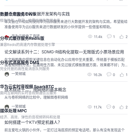
基于华为云EI的数据开发架构与实践
数据仓库服务 DWS
极致性能、稳定、按需扩展的数据仓库
本文旨在介绍如何使用华为云EI服务来进行大数据开发的架构与实践，希望能给
准备使用华为云EI服务来进行数据研发的小伙伴提供一些借鉴和帮助。
华为云软件工具链
11.4k
1
2
分布式缓存服务Redis版
兼容Redis的高速内存数据处理引擎
论文解读系列十二：SDMG-R结构化提取—无限版式小票场景应用
在文档图像中提取关键信息在自动化办公应用中至关重要。传统基于模板匹配
分布式消息服务 DMS
或者规则的方法，在通用性方面、未见过版式模板数据方面，效果都不好；为
完全托管的高性能消息队列服务
此，本文提出了一种端到端的空间多模态图推理模型（SDMG-R），能有效的
一笑倾城
16.2k
0
1
从未见过的模板数据中提取关键信息，并且通用性更好。
华为云实时音视频 SparkRTC
技术综述十二：图网络的基本概念
面向互联网的实时音视频通信云服务
从与卷积网络的比较中，理解图卷积网络
一笑倾城
11.7k
0
2
媒体处理 MPC
经济、高效、弹性的音视频转码和处理
如何搭建一个KTV预定机器人？
前言爱吃火锅的小伙伴，一定打过海底捞的预定电话吧，那么有没有发现这个