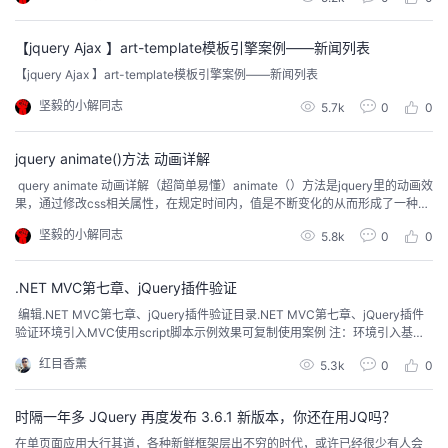
我
注
的
开
【jquery Ajax 】art-template模板引擎案例——新闻列表
的
Programs
发
【jquery Ajax 】art-template模板引擎案例——新闻列表
坚毅的小解同志
5.7k
0
0
支
者
jquery animate()方法 动画详解
持
学
​ query animate 动画详解（超简单易懂）animate（）方法是jquery里的动画效
果，通过修改css相关属性，在规定时间内，值是不断变化的从而形成了一种动
我
堂
画的效果。(selector).animate({styles},speed,easing,callback)styles 必需。
坚毅的小解同志
5.8k
0
0
规定产生动画效果的一个或多个 CSS 属性/值。逗号分隔speed 可选。规定动
画的速...
的
我
我
.NET MVC第七章、jQuery插件验证
技
的
​ ​编辑.NET MVC第七章、jQuery插件验证目录.NET MVC第七章、jQuery插件
的
我
验证环境引入MVC使用script脚本示例效果可复制使用案例 注：环境引入基础j
Query，这个在MVC项目内是自带的。<script src="https://code.jquery.com/j
术
云
课
的
我
红目香薰
5.3k
0
0
query-3.4.0.min.js"></script>验证js，MVC里是没有默认引入的，需要人...
支
声
程
认
的
我
时隔一年多 JQuery 再度发布 3.6.1 新版本，你还在用JQ吗？
在单页面应用大行其道，各种新鲜框架层出不穷的时代，或许已经很少有人会