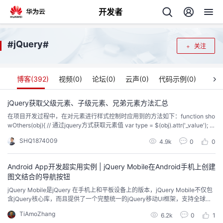
开发者
返
jQuery
#
#
关注
回
博客(
392
)
视频(
0
)
论坛(
0
)
云声(
0
)
代码示例(
0
)
jQuery获取父级元素、子级元素、兄弟元素方法汇总
在项目开发过程中，在对元素进行样式控制时应用到的方法如下：function sho
个
wOthers(obj){ // 通过jquery方式获取元素值 var type = $(obj).attr('_value'); if
($(obj).is(':checked')){//选中 $(obj).parent().parent().siblings().children().chil
SHQ1874009
我
4.9k
0
0
人
dre...
Android App开发超实用实例 | jQuery Mobile在Android手机上创建
的
主
图文结合的导航按钮
jQuery Mobile是jQuery 在手机上和平板设备上的版本，jQuery Mobile不仅包
开
页
含jQuery核心库，而且提供了一个完整统一的jQuery移动UI框架，支持全球主
流的移动平台；jQuery Mobile将“写得更少、做得更多”这一理念提升到了新的
TiAmoZhang
发
6.2k
0
1
层次。下面这个实例演示了使用jQuery Mobile在Android手机上创建图文结合