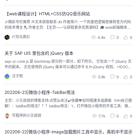
源码：【🔰 echarts大屏展示大数据平台...
【web课程设计】HTML+CSS仿QQ音乐网站
🎉精彩专栏推荐 💭文末获取联系 ✍️ 作者简介: 一个热爱把逻辑思维转变为代码
的技术博主 💂 作者主页: 【主页——🚀获取更多优质源码】🎓 web前端期末大
作业： 【📚毕设项目精品实战案例 (1000套) 】 🧡 程序员有趣的告白方式：
IT司马青衫
4.4k
0
0
【💌HTML七夕情人节表白网页制作 (110套) 】🌎超炫酷的Echarts大屏可视化
源码：【🔰 echarts大屏展示大数据平台...
关于 SAP UI5 里包含的 jQuery 版本
sap-ui-core.js 是 bootstrap 部分的一部分，如下所示。 它包含一个 jQuery 文
件的副本。 正在使用的 jQuery 版本可以通过命令 $.fn.jQuery 找到。<!DOCT
YPE HTML><html> <head> <meta http-equiv="X-UA-Compatible" conten
汪子熙
5.9k
0
0
t="IE=edge"> <meta http-equi...
202206-23|微信小程序-TabBar用法
主页：小王叔叔的博客支持:点赞👍关注✔️收藏💖​​​​​​​​如何搭建多选面板（HH自己理
解）：tabBar的用法？？？tabBar用法：1，打开微信小程序的开发工具：微信
web开发者工具，创建自己的小程序的项目2，目录结构中，找到app.json文
写程序的小王叔叔
7.7k
0
0
件，在page中输入tabBar的相关代码，及在整体文件夹下，按照MVC分层模
式，创建微信小程序的代码结构文件夹，并存放tabBar中所需要...
202206-22|微信小程序-image加载图片工具中显示，真机中不显示