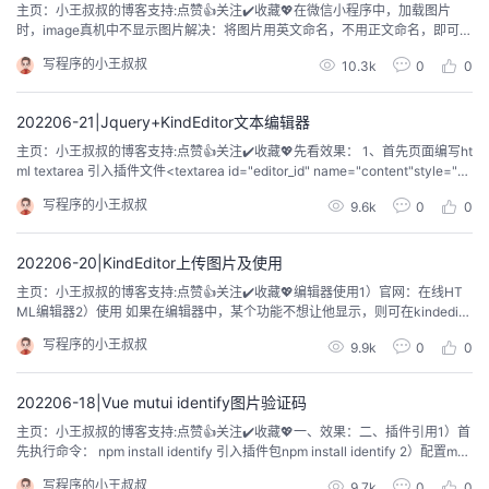
主页：小王叔叔的博客支持:点赞👍关注✔️收藏💖在微信小程序中，加载图片
时，image真机中不显示图片解决：将图片用英文命名，不用正文命名，即可解
决。代码：.wxml <!-- 页面下端功能列表 --><view class="container"> <vie
写程序的小王叔叔
10.3k
0
0
w class="contain_panel1"> <view class="contain_img1"> <im...
202206-21|Jquery+KindEditor文本编辑器
主页：小王叔叔的博客支持:点赞👍关注✔️收藏💖先看效果： 1、首先页面编写ht
ml textarea 引入插件文件<textarea id="editor_id" name="content"style="wi
dth:700px;height:500px;visibility:hidden;"></textarea><!-- 添加文本编辑器
写程序的小王叔叔
9.6k
0
0
插件 --> <script charse...
202206-20|KindEditor上传图片及使用
主页：小王叔叔的博客支持:点赞👍关注✔️收藏💖编辑器使用1）官网：在线HT
ML编辑器2）使用 如果在编辑器中，某个功能不想让他显示，则可在kindedito
r-all.js中的K.options = { items （通常在263行处）} 删除相应的功能名称（在
写程序的小王叔叔
9.9k
0
0
浏览器中，用F12找相应功能的data-name）即可 参考文档：https://blog.c
sdn.net/qq...
202206-18|Vue mutui identify图片验证码
主页：小王叔叔的博客支持:点赞👍关注✔️收藏💖一、效果：二、插件引用1）首
先执行命令： npm install identify 引入插件包npm install identify 2）配置mai
n.jsimport SIdentify from './components/identify/identify'Vue.use(SIdentify)
写程序的小王叔叔
9.7k
0
0