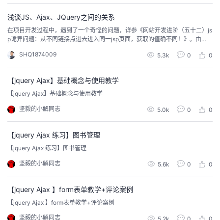
的导航按钮。此实例在Android Stu
者
浅谈JS、Ajax、JQuery之间的关系
在项目开发过程中，遇到了一个奇怪的问题，详参《网站开发进阶（五十二）js
p诡异问题：从不同链接点进去进入同一jsp页面，获取的值确不同！》。由
我
此，而催生出此篇博文。 在JS中，获取某一元素值，可通过如下方式：var xx
SHQ1874009
5.3k
0
0
= obj._value;也可以通过jquery的方式获取：// 通过jquery方式获取元素值var x
的
我
x = $(obj).attr('_value'); 下面主要讲...
【jquery Ajax】基础概念与使用教学
博
的
我
【jquery Ajax】基础概念与使用教学
坚毅的小解同志
5.0k
0
0
客
论
的
我
【jquery Ajax 练习】图书管理
坛
圈
的
我
【jquery Ajax 练习】图书管理
子
直
的
我
坚毅的小解同志
5.6k
0
0
我
播
活
的
【jquery Ajax 】form表单教学+评论案例
【jquery Ajax 】form表单教学+评论案例
我
动
关
的
坚毅的小解同志
5.2k
0
0