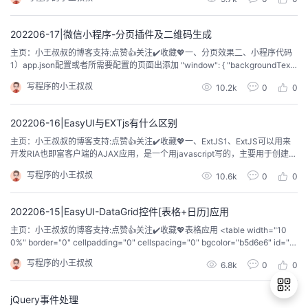
3）vue组件中编写代码3.1）组件 <...
202206-17|微信小程序-分页插件及二维码生成
主页：小王叔叔的博客支持:点赞👍关注✔️收藏💖​​​​一、分页效果二、小程序代码
1）app.json配置或者所需要配置的页面出添加 "window": { "backgroundText
Style": " ", "navigationBarBackgroundColor": "# ", "navigationBarTitleText":
写程序的小王叔叔
10.2k
0
0
" ", "naviga...
202206-16|EasyUI与EXTjs有什么区别
主页：小王叔叔的博客支持:点赞👍关注✔️收藏💖一、ExtJS1、ExtJS可以用来
开发RIA也即富客户端的AJAX应用，是一个用javascript写的，主要用于创建前
端用户界面，是一个与后台技术无关的前端ajax框架。因此，可以把ExtJS用在.
写程序的小王叔叔
10.6k
0
0
Net、Java、Php等各种开发语言开发的应用中。ExtJs最开始基于YUI技术，
由开发人员JackSlocum开发，通过参考JavaSwi...
202206-15|EasyUI-DataGrid控件[表格+日历]应用
主页：小王叔叔的博客支持:点赞👍关注✔️收藏💖表格应用​ ​<table width="10
0%" border="0" cellpadding="0" cellspacing="0" bgcolor="b5d6e6" id="ai
mtab" class="easyui-datagrid" toolbar="#tb" sortable="tr...
写程序的小王叔叔
6.8k
0
0
jQuery事件处理