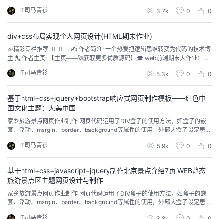
将介绍如何通过从头开始设计个人网站并将其转换为代码的过程来实践设计。
IT司马青衫
3.7k
0
0
⚽精彩专栏推荐👇🏻👇🏻👇🏻 ❤ 【作者主页——🔥获取更多优质源码】 ❤ 【web前
端期末大作业——🔥🔥毕设项目精品实战案例(1000套)】@TOC...
div+css布局实现个人网页设计(HTML期末作业)
🎉精彩专栏推荐👇🏻👇🏻👇🏻 ✍️ 作者简介: 一个热爱把逻辑思维转变为代码的技术博
主 💂 作者主页: 【主页——🚀获取更多优质源码】🎓 web前端期末大作业：
【📚毕设项目精品实战案例 (1000套) 】 🧡 程序员有趣的告白方式：【💌HTM
IT司马青衫
5.3k
0
0
L七夕情人节表白网页制作 (110套) 】🌎超炫酷的Echarts大屏可视化源码：
【🔰 echarts大屏展示大数...
基于html+css+jquery+bootstrap响应式网页制作模板——红色中
国文化主题：大美中国
家乡旅游景点网页作业制作 网页代码运用了DIV盒子的使用方法，如盒子的嵌
套、浮动、margin、border、background等属性的使用，外部大盒子设定居
中，内部左中右布局，下方横向浮动排列，大学学习的前端知识点和布局方式
IT司马青衫
5.9k
0
0
都有运用，CSS的代码量也很足、很细致，使用hover来完成过渡效果、鼠标滑
过效果等，使用表格、表单补充模块，为方便新手学习页面中没有使用js有需要
的可以自行添加。 ...
基于html+css+javascript+jquery制作北京景点介绍7页 WEB静态
旅游景点区主题网页设计与制作
家乡旅游景点网页作业制作 网页代码运用了DIV盒子的使用方法，如盒子的嵌
套、浮动、margin、border、background等属性的使用，外部大盒子设定居
中，内部左中右布局，下方横向浮动排列，大学学习的前端知识点和布局方式
IT司马青衫
3.8k
0
0