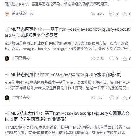
持
建
证
实
的
再关注 jQuery，甚至唯恐避之不及，但它曾经的功绩仍不可磨灭。
茶无味的一天
4.4k
0
0
议
验
收
HTML静态网页作业——基于html+css+javascript+jquery+bootst
藏
arp响应式成都家乡介绍网页
家乡旅游景点网页作业制作 网页代码运用了DIV盒子的使用方法，如盒子的嵌
套、浮动、margin、border、background等属性的使用，外部大盒子设定居
中，内部左中右布局，下方横向浮动排列，大学学习的前端知识点和布局方式
IT司马青衫
3.5k
0
0
都有运用，CSS的代码量也很足、很细致，使用hover来完成过渡效果、鼠标滑
过效果等，使用表格、表单补充模块，为方便新手学习页面中没有使用js有需要
的可以自行添加。 ...
HTML静态网页作业html+css+javascript+jquery水果商城7页
👨‍🎓学生HTML静态网页基础水平制作👩‍🎓，页面排版干净简洁。使用HTML+
CSS页面布局设计,web大学生网页设计作业源码，这是一个不错的旅游网页制
作，画面精明，排版整洁，内容丰富，主题鲜明，非常适合初学者学习使用, 这
IT司马青衫
3.2k
0
0
个实例比较全面，有助于同学的学习,本文将介绍如何通过从头开始设计个人网
站并将其转换为代码的过程来实践设计。 🏀 精彩专栏推荐👇🏻👇🏻👇🏻 💝 ...
HTML5期末大作业：基于html+css+javascript+jquery实现藏族文
化15页【学生网页设计作业源码】
HTML实例网页代码, 本实例适合于初学HTML的同学。该实例里面有设置了cs
s的样式设置，有div的样式格局，这个实例比较全面，有助于同学的学习,本文