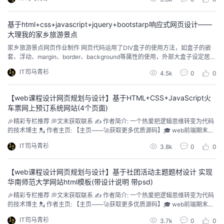
都有运用，CSS的代码量也很足、很细致，使用hover来完成过渡效果、鼠标滑
过效果等，使用表格、表单补充模块，为方便新手学习页面中没有使用js有需要
的可以自行添加。 ...
基于html+css+javascript+jquery+bootstarp响应式网页设计——
大理我的家乡旅游景点
家乡旅游景点网页作业制作 网页代码运用了DIV盒子的使用方法，如盒子的嵌
套、浮动、margin、border、background等属性的使用，外部大盒子设定居
中，内部左中右布局，下方横向浮动排列，大学学习的前端知识点和布局方式
IT司马青衫
4.5k
0
0
都有运用，CSS的代码量也很足、很细致，使用hover来完成过渡效果、鼠标滑
过效果等，使用表格、表单补充模块，为方便新手学习页面中没有使用js有需要
的可以自行添加。 ...
【web课程设计网页规划与设计】基于HTML+CSS+JavaScript火
车票网上预订系统网站(4个页面)
🎉精彩专栏推荐 💭文末获取联系 ✍️ 作者简介: 一个热爱把逻辑思维转变为代码
的技术博主 💂 作者主页: 【主页——🚀获取更多优质源码】🎓 web前端期末大
作业： 【📚毕设项目精品实战案例 (1000套) 】 🧡 程序员有趣的告白方式：
IT司马青衫
3.8k
0
0
【💌HTML七夕情人节表白网页制作 (110套) 】🌎超炫酷的Echarts大屏可视化
源码：【🔰 echarts大屏展示大数据平台...
【web课程设计网页规划与设计】基于社团活动主题题材设计 实现
华南师范大学网站html模板(带设计说明 带psd)
🎉精彩专栏推荐 💭文末获取联系 ✍️ 作者简介: 一个热爱把逻辑思维转变为代码
的技术博主 💂 作者主页: 【主页——🚀获取更多优质源码】🎓 web前端期末大
作业： 【📚毕设项目精品实战案例 (1000套) 】 🧡 程序员有趣的告白方式：
IT司马青衫
3.7k
0
0
【💌HTML七夕情人节表白网页制作 (110套) 】🌎超炫酷的Echarts大屏可视化