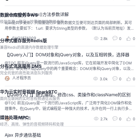
ry 是一个跨浏览器的 JavaScript 库，其设计...
jQuery中的$.ajax()方法参数详解
数据仓库服务 DWS
极致性能、稳定、按需扩展的数据仓库
ajax是异步更新，只需要进行少量的数据交互便可到达页面的局部刷新。其可
用参数主要如下： 1.url: 要求为String类型的参数，（默认为当前页地址）发送
请求的地址。 2.type: 要求为String类型的参数，请求方式（post或get）默认
SHQ1874009
2.8k
0
0
为get。注意其他http请求方法，例如put和delete也可以使用，但仅部分浏览器
分布式缓存服务Redis版
支持。 3.timeout:要求为Number类型的参...
兼容Redis的高速内存数据处理引擎
【jQuery入门】DOM对象和jQuery对象，以及互相转换，选择器
@TOC 前言jQuery是一款流行的JavaScript库，它在前端开发中简化了DOM
分布式消息服务 DMS
操作。本文将介绍jQuery中的两个重要概念：DOM对象和jQuery对象，以及它
完全托管的高性能消息队列服务
们之间的互相转换。理解这些概念对于有效利用jQuery的功能至关重要。 一、j
人才程序员
3.0k
0
0
Query与DOM对象1.用原生JS获取来的对象就是DOM对象2.jQuery方法获取的
元素就是jQuery对象3.jQuery对象本质是:利用$...
华为云实时音视频 SparkRTC
【jQuery入门】链式编程、修改css、类操作和className的区别
面向互联网的实时音视频通信云服务
@TOC 前言jQuery是一个流行的JavaScript库，广泛用于简化DOM操作和处
理事件。在jQuery中，链式编程是一种强大的技术，允许在同一行上执行多个
操作。本文将介绍jQuery中的链式编程、修改CSS、类操作以及className的
媒体处理 MPC
人才程序员
2.7k
0
0
区别。 一、链式编程链式编程是jQuery的一项强大功能，允许在单个语句中执
经济、高效、弹性的音视频转码和处理
行多个操作。通过在每个操作之后返回jQuery对象，可以将多个方法链接在...
Ajax 异步通信基础