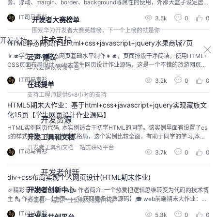
套、浮动、margin、border、background等属性的使用，外部大盒子设定居
中，内部左中右布局，下方横向浮动排列，大学学习的前端知识点和布局方式
IT司马青衫
3.5k
0
0
开发者大赛榜单
都有运用，CSS的代码量也很足、很细致，使用hover来完成过渡效果、鼠标滑
过效果等，使用表格、表单补充模块，为方便新手学习页面中没有使用js有需要
围观华为开发者大赛英雄榜，下一个上榜的就是你
的可以自行添加。 ...
技术支持
开发支持
HTML静态网页作业html+css+javascript+jquery水果商城7页
👨‍🎓学生HTML静态网页基础水平制作👩‍🎓，页面排版干净简洁。使用HTML+
云声·建议
CSS页面布局设计,web大学生网页设计作业源码，这是一个不错的旅游网页制
华为云建议反馈平台
作，画面精明，排版整洁，内容丰富，主题鲜明，非常适合初学者学习使用, 这
IT司马青衫
3.2k
0
0
个实例比较全面，有助于同学的学习,本文将介绍如何通过从头开始设计个人网
在线提单
站并将其转换为代码的过程来实践设计。 🏀 精彩专栏推荐👇🏻👇🏻👇🏻 💝 ...
支持工程师提供5*8小时的支持
HTML5期末大作业：基于html+css+javascript+jquery实现藏族文
化15页【学生网页设计作业源码】
开发资源
HTML实例网页代码, 本实例适合于初学HTML的同学。该实例里面有设置了cs
s的样式设置，有div的样式格局，这个实例比较全面，有助于同学的学习,本文
开发工具和文档
将介绍如何通过从头开始设计个人网站并将其转换为代码的过程来实践设计。
开发者工具和文档一站式获取平台
IT司马青衫
3.7k
0
0
⚽精彩专栏推荐👇🏻👇🏻👇🏻 ❤ 【作者主页——🔥获取更多优质源码】 ❤ 【web前
端期末大作业——🔥🔥毕设项目精品实战案例(1000套)】@TOC...
开发者创新
div+css布局实现个人网页设计(HTML期末作业)
开发者创新中心
🎉精彩专栏推荐👇🏻👇🏻👇🏻 ✍️ 作者简介: 一个热爱把逻辑思维转变为代码的技术博
主 💂 作者主页: 【主页——🚀获取更多优质源码】🎓 web前端期末大作业：
开发者一站式产业实践与创新中心
【📚毕设项目精品实战案例 (1000套) 】 🧡 程序员有趣的告白方式：【💌HTM
IT司马青衫
5.3k
0
0
L七夕情人节表白网页制作 (110套) 】🌎超炫酷的Echarts大屏可视化源码：
开发者共创平台