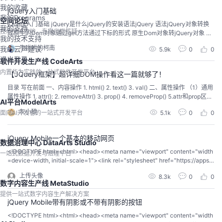
我的收藏
jQuery入门基础
我的Programs
空间论坛
jQuery入门基础 jQuery是什么jQuery的安装语法jQuery 语法jQuery对象转换
我的支持
技术交流阵地，专家坐堂答疑
成原生的Dom对象通过get方法通过下标的形式 原生Dom对象转jQuery对象 文
我的技术支持
档就绪事件 jQuery是什么 jQuery是一个JavaScript函数库。 jQuery是一个轻
牛哄哄的柯南
我的云声建议
5.9k
0
0
量级的"写的少，做的多"的JavaScript库。 jQue...
退出登录
软件开发生产线 CodeArts
内置华为实践的一站式软件开发平台
【JQuery框架】超详细DOM操作看这一篇就够了！
目录 写在前面 一、内容操作 1. html() 2. text() 3. val() 二、属性操作 （1）通用
属性操作 1. attr(): 2. removeAttr() 3. prop() 4. removeProp() 5.attr和prop区别
AI平台ModelArts
（2）对class属性操作 1. addClass() 2. removeClass() ...
灰小猿
面向AI开发者的一站式开发平台
5.1k
0
0
jQuery Mobile一个基本的移动网页
数据治理中心 DataArts Studio
<!DOCTYPE html><html><head><meta name="viewport" content="width
一站式数据开发与治理平台
=device-width, initial-scale=1"><link rel="stylesheet" href="https://apps.b
dimg.com/libs/jquerymobile/1.4.5/jquery.mobile-1.4.5.min.cs...
上传头像
8.3k
0
0
数字内容生产线 MetaStudio
提供一站式数字内容生产解决方案
jQuery Mobile带有阴影或不带有阴影的按钮
<!DOCTYPE html><html><head><meta name="viewport" content="width