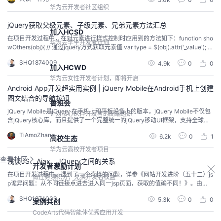
代码，做更多的事情。它封装JavaScript常用的功能代码，提供一种简便的Jav
华为云开发者社区组织
aScript设...
jQuery获取父级元素、子级元素、兄弟元素方法汇总
加入HCSD
在项目开发过程中，在对元素进行样式控制时应用到的方法如下：function sho
华为云学生开发者计划
wOthers(obj){ // 通过jquery方式获取元素值 var type = $(obj).attr('_value'); if
($(obj).is(':checked')){//选中 $(obj).parent().parent().siblings().children().chil
SHQ1874009
4.9k
0
0
dre...
加入HCWD
华为云女性开发者计划，即将开启
Android App开发超实用实例 | jQuery Mobile在Android手机上创建
图文结合的导航按钮
鲁班会
jQuery Mobile是jQuery 在手机上和平板设备上的版本，jQuery Mobile不仅包
针对核心伙伴开发者的高端组织
含jQuery核心库，而且提供了一个完整统一的jQuery移动UI框架，支持全球主
流的移动平台；jQuery Mobile将“写得更少、做得更多”这一理念提升到了新的
TiAmoZhang
6.2k
0
1
层次。下面这个实例演示了使用jQuery Mobile在Android手机上创建图文结合
高校生态
的导航按钮。此实例在Android Stu
华为云高校开发者项目
查看社区
浅谈JS、Ajax、JQuery之间的关系
开发者激励计划
在项目开发过程中，遇到了一个奇怪的问题，详参《网站开发进阶（五十二）js
做任务领积分，兑换开发者权益
p诡异问题：从不同链接点进去进入同一jsp页面，获取的值确不同！》。由
此，而催生出此篇博文。 在JS中，获取某一元素值，可通过如下方式：var xx
SHQ1874009
5.3k
0
0
案例共创
= obj._value;也可以通过jquery的方式获取：// 通过jquery方式获取元素值var x
x = $(obj).attr('_value'); 下面主要讲...
CodeArts代码智能体优秀应用开发