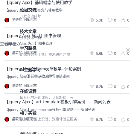
【jquery Ajax】基础概念与使用教学
论坛交流
【jquery Ajax】基础概念与使用教学
开发交流阵地
坚毅的小解同志
5.0k
0
0
技术文章
【jquery Ajax 练习】图书管理
分享技术干货
【jquery Ajax 练习】图书管理
查看学堂
学习路径
坚毅的小解同志
5.6k
0
0
助您开启云上热门技术进阶之旅
【jquery Ajax 】form表单教学+评论案例
AI主题学习
助力开发者一站式学习AI技术
【jquery Ajax 】form表单教学+评论案例
坚毅的小解同志
5.2k
0
0
在线课程
体系化的培训课程，让您轻松上云
【jquery Ajax 】art-template模板引擎案例——新闻列表
【jquery Ajax 】art-template模板引擎案例——新闻列表
动手实验
坚毅的小解同志
精心设计云上实验，深度体验云服务
5.7k
0
0