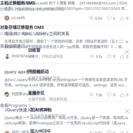
主机迁移服务 SMS
Ajax 异步通信基础 jcLee95 的个人博客 邮箱 ：291148484@163.com CSDN
主页：https://blog.csdn.net/qq_28550263?spm=1001.2101.3001.5343 本文
把数据中心或其他云上主机迁移到华为云
地址：https://blog.csdn.net/qq_28550263/article/details/125801370目 录1.
jcLee95
5.0k
0
0
Ajax 概述1.1 什...
对象存储迁移服务 OMS
浅谈JS、Ajax、JQuery之间的关系
公有云对象存储数据迁移服务
在项目开发过程中，遇到了一个奇怪的问题，详参《网站开发进阶（五十二）js
查看全部活动
p诡异问题：从不同链接点进去进入同一jsp页面，获取的值确不同！》。由
训练营
此，而催生出此篇博文。 在JS中，获取某一元素值，可通过如下方式：var xx
SHQ1874009
5.1k
0
0
AI提效，代码实战专区
= obj._value;也可以通过jquery的方式获取：// 通过jquery方式获取元素值var x
x = $(obj).attr('_value'); 下面主要讲...
开发者活动
jquery ajax参数详解
全球开发者技术交流
@[toc] Jquery中的AJAX参数 url,[settings]url:一个用来包含发送请求的URL字
符串。settings:AJAX 请求设置。所有选项都是可选的。 settings：选项 accep
tstype:Map默认： 取决于数据类型。内容类型发送请求头，告诉服务器什么样
直播专区
别团等shy哥发育
7.2k
0
0
的响应会接受返回。如果accepts设置需要修改，推荐在$.ajaxSetup()方法中
大咖齐相聚，畅谈新科技
做一次。 asy...
查看Programs
加入HCDE
JQuery快速入门和选择器
华为云开发者专家计划
jQuery概念一个JavaScript框架。简化JS开发。jQuery是一个快速、简洁的Ja
vaScript框架，是继Prototype之后又一个优秀的JavaScript代码库（或JavaS
cript框架）。jQuery设计的宗旨 是“write Less，Do More”，即倡导写更少的
加入HCDG
共饮一杯无
5.0k
0
0