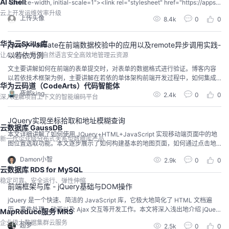
AI Shell
=device-width, initial-scale=1"><link rel="stylesheet" href="https://apps.b
dimg.com/libs/jquerymobile/1.4.5/jquery.mobile-1.4.5.min.cs...
云上开发运维效率升级
上传头像
8.4k
0
0
华为云Skills库
jquery-validate在前端数据校验中的应用以及remote异步调用实践-
以若依为例
让AI Agent通过自然语言安全高效地管理云资源
文主要讲解如何在前端的表单提交时，对表单的数据格式进行验证。博客内容
以若依技术框架为例，主要讲解在若依的单体架构前端开发过程中，如何集成j
华为云码道（CodeArts）代码智能体
Query Validate这个组件。。
夜郎king
2.4k
0
0
深入理解项目上下文的智能编码平台
JQuery实现坐标拾取和地址模糊查询
云数据库 GaussDB
本文详细讲解了如何使用 JQuery+HTML+JavaScript 实现移动端页面中的地
新一代企业级分布式关系型数据库产品
图位置选取功能。本文逐步展示了如何构建基本的地图页面，如何通过点击地
图获取经纬度和地理信息，以及如何实现模糊查询地址并在地图上标注。最
Damon小智
2.9k
0
0
后，提供了完整的代码示例，并总结了基于地图API进行地图位置选点的开发过
云数据库 RDS for MySQL
程，帮助开发者快速上手并应用到实际项目中。
稳定可靠、安全运行、弹性伸缩
前端框架与库 - jQuery基础与DOM操作
jQuery 是一个快速、简洁的 JavaScript 库，它极大地简化了 HTML 文档遍
历、事件处理、动画以及 Ajax 交互等开发工作。本文将深入浅出地介绍 jQuery
MapReduce服务 MRS
的基础用法，特别是 DOM 操作方面，包括常见问题、易错点以及如何避免这
企业级大数据集群云服务
超梦
2.5k
0
0
些问题，辅以代码示例，帮助初学者更好地掌握 jQuery。 一、jQuery简介jQue