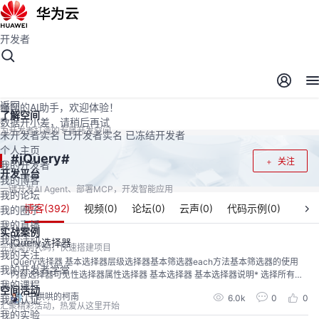
开发者
开发者空间
开发者空间
开发平台
精选服务
云宝助手
返回
懂您的AI助手，欢迎体验！
了解空间
数据开小差，请稍后再试
为开发者打造的专属开发空间
未开发者实名
已开发者实名
已冻结开发者
个人主页
jQuery
#
#
关注
我的开发者
开发平台
我的博客
一键开发AI Agent、部署MCP，开发智能应用
我的论坛
博客(
392
)
视频(
0
)
论坛(
0
)
云声(
0
)
代码示例(
0
)
我的圈子
我的直播
实战案例
我的活动
jQuery选择器
完整案例代码，快速搭建项目
我的关注
jQuery选择器 基本选择器层级选择器基本筛选器each方法基本筛选器的使用
我的开发者学堂
内容选择器可见性选择器属性选择器 基本选择器 基本选择器说明* 选择所有元
我的课程
素element标签选择器idid选择器class类选择器[selector1,selector2,selector
空间活动
牛哄哄的柯南
6.0k
0
0
我的认证
N]并集选择器 样例代码： <!DOCTYPE html> <html> <he...
汇聚精彩活动，热爱从这里开始
我的实验