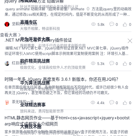
考试认证
jquery animate()方法 动画详解
针对不同技术领域和业务场景的认证
​ query animate 动画详解（超简单易懂）animate（）方法是jquery里的动画效
果，通过修改css相关属性，在规定时间内，值是不断变化的从而形成了一种动
画的效果。(selector).animate({styles},speed,easing,callback)styles 必需。
直播专区
坚毅的小解同志
5.8k
0
0
规定产生动画效果的一个或多个 CSS 属性/值。逗号分隔speed 可选。规定动
大咖齐相聚，畅谈新科技
画的速...
查看大赛
华为开发者大赛
.NET MVC第七章、jQuery插件验证
旗舰赛事，引领千行百业的技术创新应用
​ ​编辑.NET MVC第七章、jQuery插件验证目录.NET MVC第七章、jQuery插件
验证环境引入MVC使用script脚本示例效果可复制使用案例 注：环境引入基础j
Query，这个在MVC项目内是自带的。<script src="https://code.jquery.com/j
软件精英挑战赛
红目香薰
5.3k
0
0
query-3.4.0.min.js"></script>验证js，MVC里是没有默认引入的，需要人...
极致优化，全球高校软件人才的顶级竞赛
时隔一年多 JQuery 再度发布 3.6.1 新版本，你还在用JQ吗？
华为算法挑战赛
在单页面应用大行其道，各种新鲜框架层出不穷的时代，或许已经很少有人会
经典难题，打榜赛制，挑战全球技术大咖
再关注 jQuery，甚至唯恐避之不及，但它曾经的功绩仍不可磨灭。
茶无味的一天
4.4k
0
0
全球精选赛事
放码来战，勇闯智能新世界
HTML静态网页作业——基于html+css+javascript+jquery+bootst
arp响应式成都家乡介绍网页
大赛技术圈
家乡旅游景点网页作业制作 网页代码运用了DIV盒子的使用方法，如盒子的嵌
交流共享、多维提升的学习赋能园地