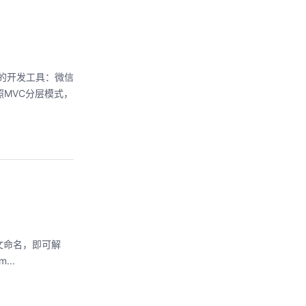
程序的开发工具：微信
照MVC分层模式，
文命名，即可解
ainer"> <view class="contain_panel1"> <view class="contain_img1"> <im...