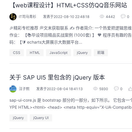
【web课程设计】HTML+CSS仿QQ音乐网站
IT司马青衫
发表于2022-08-10 22:48:18
4442
0
🎉精彩专栏推荐 💭文末获取联系 ✍️ 作者简介: 一个热爱把逻辑思维转变为代码的技术博主 💂 作者主页: 【主页——🚀获取更多优质源码】🎓 web前端期末大
作业： 【📚毕设项目精品实战案例 (1000套) 】 🧡 程序员有趣的
码：【🔰 echarts大屏展示大数据平台...
CSS
HTML
JavaScript
jQuery
前端
关于 SAP UI5 里包含的 jQuery 版本
汪子熙
发表于2022-08-04 18:41:13
5930
0
sap-ui-core.js 是 bootstrap 部分的一部分，如下所示。 它包含一
jQuery
jQuery UI