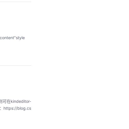
tent"style
indeditor-
s://blog.cs