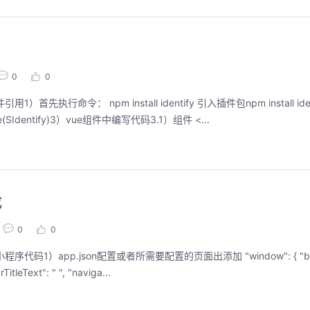
0
0
命令： npm install identify 引入插件包npm install iden
y/identify'Vue.use(SIdentify)3）vue组件中编写代码3.1）组件 <...
成
0
0
n配置或者所需要配置的页面出添加 "window": { "backgroundText
Style": " ", "navigationBarBackgroundColor": "# ", "navigationBarTitleText": " ", "naviga...