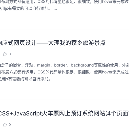
局方式都有运用，CSS的代码量也很足、很细致，使用hover来完成
s有需要的可以自行添加。 ...
华为云码道Skill实战与极速交付，
聚开发者之力，
智能开发全链路实战
2026/07/23 周四 15:00-
ootstarp响应式网页设计——大理我的家乡旅游景点
张豪杰/程文/王军/刘新春/
2026/07/22 周三 19:00-21:00
王一男-华为云码道产品规划专家；李炎-华为云码道产品专家；姜浩-华为云HCDG核心组成员
0
本次华为云具身智能开发平台
面向具身智能开发者，带
直播深度解读华为云码道6月产品新特性，从S
的嵌套、浮动、margin、border、background等属性的使用，
本体R2C小时级接入、环
kill市场安装专家技能，带你零距离体验从需
真数据生产、PB级数据管
局方式都有运用，CSS的代码量也很足、很细致，使用hover来完成
求，开发，审查，重构全链路闭环的开发过
训推、强化学习和Bench
程。从零构建并交付一个完整项目，让您体验
s有需要的可以自行添加。 ...
能，并体验业界主流具身
从代码提交到服务上线的“极速”之旅。
回顾中
回顾中
S+JavaScript火车票网上预订系统网站(4个页面
0