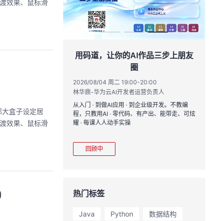
过渡效果、鼠标滑
创具身新未来
用码道，让你的AI作品三步上朋友
圈
17:00
黄钦开 /张晓天
2026/08/04 周二 19:00-20:00
2
林华鼎-华为云AI开发者运营负责人
CloudRobo培训
您全流程体验机器人
从入门 · 到做AI应用 · 到企业级开发。不教编
直
外部大盒子设定居
境重建与轨迹生成仿
程，只教用AI · 零代码、有产出、能带走、可炫
k
理、数据评测、模型
过渡效果、鼠标滑
耀 · 每课人人动手实操
求
mark一键评测等功
程
模型应用。
从
回顾中
)
热门标签
Java
Python
数据结构