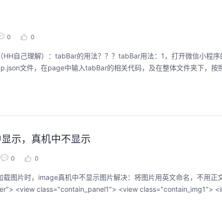
0
0
多选面板（HH自己理解）：tabBar的用法？？？tabBar用法：1，打开微信小
json文件，在page中输入tabBar的相关代码，及在整体文件夹下，按
工具中显示，真机中不显示
0
0
，加载图片时，image真机中不显示图片解决：将图片用英文命名，不用正
决。代码：.wxml <!-- 页面下端功能列表 --><view class="cont