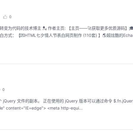
0
告白方式：【💌HTML七夕情人节表白网页制作 (110套) 】🌎超炫酷的Ech
0
个 jQuery 文件的副本。 正在使用的 jQuery 版本可以通过命令 $.fn.jQue
YPE HTML><html> <head> <meta http-equiv="X-UA-Compatible" content="IE=edge"> <meta http-equi...