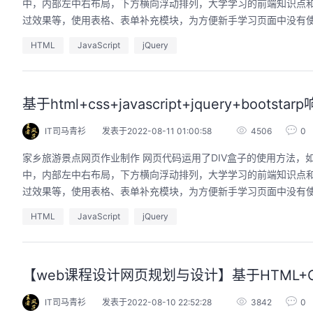
中，内部左中右布局，下方横向浮动排列，大学学习的前端知识点和布
过效果等，使用表格、表单补充模块，为方便新手学习页面中没有使用j
HTML
JavaScript
jQuery
用码道，让你的AI作品三步上朋友
圈
基于html+css+javascript+jquery+b
2026/08/04 周二 19:00-20:00
林华鼎-华为云AI开发者运营负责人
IT司马青衫
发表于2022-08-11 01:00:58
4506
0
从入门 · 到做AI应用 · 到企业级开发。不教编
家乡旅游景点网页作业制作 网页代码运用了DIV盒子的使用方法，如盒子
程，只教用AI · 零代码、有产出、能带走、可炫
中，内部左中右布局，下方横向浮动排列，大学学习的前端知识点和布
耀 · 每课人人动手实操
过效果等，使用表格、表单补充模块，为方便新手学习页面中没有使用j
回顾中
HTML
JavaScript
jQuery
【web课程设计网页规划与设计】基于HTML+CS
IT司马青衫
发表于2022-08-10 22:52:28
3842
0