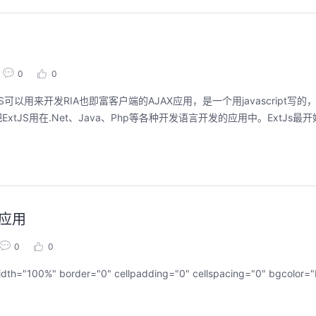
0
0
JS可以用来开发RIA也即富客户端的AJAX应用，是一个用javascript写
JS用在.Net、Java、Php等各种开发语言开发的应用中。ExtJs最开
]应用
0
0
olor="b5d6e6" id="ai