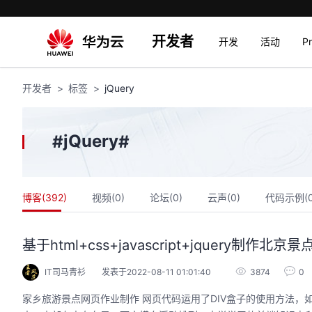
开发者
开发
活动
P
开发者
标签
jQuery
jQuery
#
#
博客(
392
)
视频(
0
)
论坛(
0
)
云声(
0
)
代码示例(
基于html+css+javascript+jquery
IT司马青衫
发表于2022-08-11 01:01:40
3874
0
家乡旅游景点网页作业制作 网页代码运用了DIV盒子的使用方法，如盒子