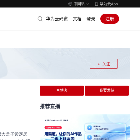
中国站
华为云App
华为云码道
文档
登录
注册
关注
写博客
我要发帖
推荐直播
外部大盒子设定居