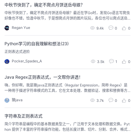
中秋节快到了，确定不爬点月饼送岳母娘？
者
中秋节快到了，确定不爬点月饼送岳母娘？最近在学Go时，发现Go语言写爬虫
好像也不错，恰逢中秋节，于是想爬点月饼的图片玩玩，各位也可以爬点送岳
母娘啊~温馨提示：本文是Go爬虫的教学博文，不会讨论过多有关Go语言写爬
我
Regan Yue
9.4k
0
0
虫的重难点,不要担心看不懂，我也会介绍本文中用到的所有知识....如果是大
佬，就此止步吧~ 也可以给本菜鸟点个赞再走~一、获取页面图片链接我们这里
的
我
先介绍如何获取一个页面里面的图片链接...
Python学习的自我理解和想法(23)
正则表达式进阶
博
的
我
Pocker_Spades_A
3.5k
1
0
客
论
的
我
Java Regex正则表达式，一文帮你讲透！
坛
圈
的
我
嗨，你好啊，我是猿java正则表达式（Regular Expression，简称 Regex）是
一种用于描述字符串模式的工具，它在文本处理、数据验证、搜索和替换等方
面有着广泛的应用。这篇文章，我们将分析什么是正则表达式，它是如何工作
子
直
的
我
猿java
3.7k
0
0
的？ 什么是正则表达式?正则表达式（regular expression，常简写为 regex、r
egexp 或 RE），又称规律表达式、正规表示式、正规表示法、...
我
播
活
的
字符串及正则表达式
简介字符串是编程中的基本数据类型之一，广泛用于文本处理和数据交换。Pyt
我
动
关
的
hon 提供了丰富的字符串操作功能，包括长度计算、切片、分割、合并、格式
化及编码解码等。掌握这些基本操作将帮助开发者更高效地处理字符串数据。