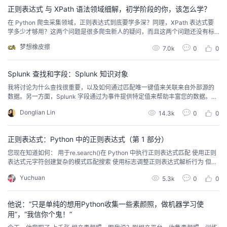
正则表达式 与 XPath 语法领域细解，初学阶段的你，该怎么学？
在 Python 爬虫采集领域，正则表达式到底要学多深？同理，XPath 表达式要
学多少才够用？这两个问题是很多爬虫新人的疑问，而且这两个问题还没有标
准答案……本篇博客为你梳理，在初学爬虫阶段，二者你应该学到何种地步，给
梦想橡皮擦
7.0k
0
0
你定一个小目标，即初学的范围。 正则表达式正则表达式在 Python 中，主要
配合 re 模块使用，该模块应用难度不大，但正则表达式编写却困扰很多朋友。
正则难写的原因如下：它...
Splunk 查找和字段：Splunk 知识对象
我将讨论为什么查找很重要，以及如何通过匹配唯一键值来关联来自外部源的
数据。另一方面，Splunk 字段通过为事件提供特定值来帮助丰富您的数据。我
还解释了如何以不同方式提取这些字段。 因此，让我们开始使用 Splunk Look
Donglian Lin
14.3k
0
0
up。
正则表达式：Python 中的正则表达式（第 1 部分）
您现在知道如何： 用于re.search()在 Python 中执行正则表达式匹配 使用正则
表达式元字符创建复杂的模式匹配搜索 使用标志调整正则表达式解析行为 但是
您仍然只看到模块中的一个函数：re.search()! 该re模块有更多有用的函数和对
Yuchuan
5.3k
0
0
象可以添加到您的模式匹配工具包中。本系列的下一个教程将向您介绍 Python
中的 regex 模块必须提供的其他功能。
他说：“只是单纯的想用Python收集一些素颜照，做机器学习使
用”，“我信你个鬼！”