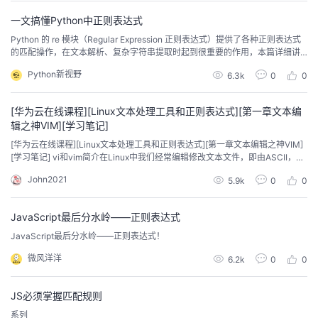
行一...
一文搞懂Python中正则表达式
Python 的 re 模块（Regular Expression 正则表达式）提供了各种正则表达式
的匹配操作，在文本解析、复杂字符串提取时起到很重要的作用，本篇详细讲
解 re 模块的使用。 re.match()re.match() 从字符串的起始位置按模式匹配，如
Python新视野
6.3k
0
0
果匹配不成功，或者不是在起始位置匹配成功，返回 None 。匹配成功时返回
一个结果对象。re.match(pattern, st...
[华为云在线课程][Linux文本处理工具和正则表达式][第一章文本编
辑之神VIM][学习笔记]
[华为云在线课程][Linux文本处理工具和正则表达式][第一章文本编辑之神VIM]
[学习笔记] vi和vim简介在Linux中我们经常编辑修改文本文件，即由ASCII，Un
icode或其它编码的纯文字的文件。之前介绍过nano，实际工作中我们会使用
John2021
5.9k
0
0
更为专业，功能强大的工具。文本编辑种类：全屏编辑器：nano（字符工
具），gedit（图形化工具），vi，vim行编辑器：sedviVisua...
JavaScript最后分水岭——正则表达式
JavaScript最后分水岭——正则表达式！
微风洋洋
6.2k
0
0
JS必须掌握匹配规则
系列