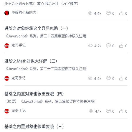
持
建
证
实
的
还不会正则表达式？ 放心 我会出手（万字教学）
坚毅的小解同志
4.4k
0
0
议
验
收
进阶之对象继承这个容易忽略（一）
藏
《JavaScript》系列，第三十四篇希望你持续关注哦！
龙哥手记
4.2k
0
0
进阶之Math对象大详解（三）
《JavaScript》系列，第三十二篇希望你持续关注哦！
龙哥手记
4.4k
0
0
基础之内置对象也很重要哦（四）
【摘要】 《JavaScript》系列，第五篇希望你持续关注哦！
龙哥手记
4.1k
0
0
基础之内置对象也很重要哦（三）