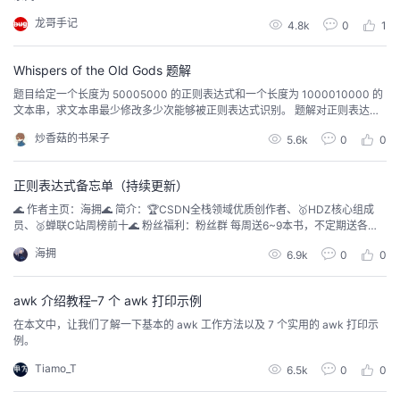
龙哥手记
4.8k
0
1
Whispers of the Old Gods 题解
题目给定一个长度为 50005000 的正则表达式和一个长度为 1000010000 的
文本串，求文本串最少修改多少次能够被正则表达式识别。 题解对正则表达式
构造 NFA，令 f(l,i)f(l,i) 表达式使用完前 ll 个字符后，到达了 NFA 的状态 ii 时的
炒香菇的书呆子
5.6k
0
0
最小修改次数，转移方程的形式为求一个 0/10/1 最短路。NFA 的构造，注意构
造过程中不能随意删除中间的 ϵϵ 边：如果...
正则表达式备忘单（持续更新）
🌊 作者主页：海拥🌊 简介：🏆CSDN全栈领域优质创作者、🥇HDZ核心组成
员、🥈蝉联C站周榜前十🌊 粉丝福利：粉丝群 每周送6~9本书，不定期送各种
小礼品，往期获奖公布正则表达式或“ regex”用于匹配字符串的各个部分。以下
海拥
6.9k
0
0
是我用于创建正则表达式的备忘单。 测试正则表达式使用.test()方法let testStri
ng = "My test string";let testR...
awk 介绍教程–7 个 awk 打印示例
在本文中，让我们了解一下基本的 awk 工作方法以及 7 个实用的 awk 打印示
例。
Tiamo_T
6.5k
0
0