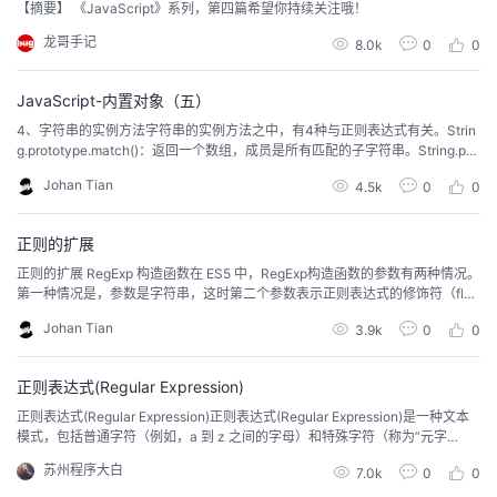
【摘要】 《JavaScript》系列，第四篇希望你持续关注哦！
龙哥手记
8.0k
0
0
JavaScript-内置对象（五）
4、字符串的实例方法字符串的实例方法之中，有4种与正则表达式有关。Strin
g.prototype.match()：返回一个数组，成员是所有匹配的子字符串。String.pro
totype.search()：按照给定的正则表达式进行搜索，返回一个整数，表示匹配
Johan Tian
4.5k
0
0
开始的位置。String.prototype.replace()：按照给定的正则表达式进行替换，
返回替换后的字符串。String.p...
正则的扩展
正则的扩展 RegExp 构造函数在 ES5 中，RegExp构造函数的参数有两种情况。
第一种情况是，参数是字符串，这时第二个参数表示正则表达式的修饰符（fla
g）。var regex = new RegExp('xyz', 'i');// 等价于var regex = /xyz/i;第二种情
Johan Tian
3.9k
0
0
况是，参数是一个正则表示式，这时会返回一个原有正则表达式的拷贝。var re
gex = new R...
正则表达式(Regular Expression)
正则表达式(Regular Expression)正则表达式(Regular Expression)是一种文本
模式，包括普通字符（例如，a 到 z 之间的字母）和特殊字符（称为”元字
符”）。正则表达式使用单个字符串来描述、匹配一系列匹配某个句法规则的字
苏州程序大白
7.0k
0
0
符串。正则表达式是繁琐的，但它是强大的，学会之后的应用会让你除了提高
效率外，会给你带来绝对的成就感。只要认真阅读本教程，加上应用的时候进