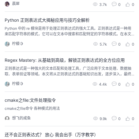
晨犀
3.7k
0
0
同时，正则表达式（Regex）作为强大的文本匹配工具，能够让我们轻松地进
我
注
的
开
行复杂的字符串搜索和替换。 1、len()函数Len()函数的基本用法如下:len(strin
g)其中，st...
Python 正则表达式大揭秘应用与技巧全解析
的
Programs
发
Python 中的 re 模块是用于处理正则表达式的强大工具。正则表达式是一种用
来匹配字符串的模式，它可以在文本中搜索和匹配特定的字符串模式。在本文
支
者
中，我们将探讨 Python 中 re 模块的应用和一些技巧，帮助您更好地理解和利
柠檬🍋
5.7k
0
0
用正则表达式。 1. 导入 re 模块在开始之前，首先要确保已经导入了 re 模块：i
mport re 2. 使用 re 模块进行匹配以下是一个简单的示例，演示如何...
持
学
Regex Mastery: 从基础到高级，解锁正则表达式的全方位应用
我
堂
正则表达式是一种强大的文本匹配和处理工具，广泛应用于文本处理、数据抽
取、表单验证等领域。本文将从正则表达式的基础知识出发，逐步深入，最终
结合代码实战，带你全面了解正则表达式的奥妙。 正则表达式基础 1. 什么是正
的
我
我
柠檬🍋
4.4k
0
0
则表达式？正则表达式是一种描述字符串匹配规则的文本模式，可以用来检
索、替换、验证等操作。它由一系列字符和操作符组成，表示一种匹配规则。
2. 基础语法字符匹配： 使用普通字符直接匹配...
技
的
的
我
cmake之file:文件处理指令
cmake之file命令 各种模式的用法
术
云
课
的
我
想飞的咸鱼
9.9k
0
0
支
声
程
认
的
我
还不会正则表达式？ 放心 我会出手（万字教学）