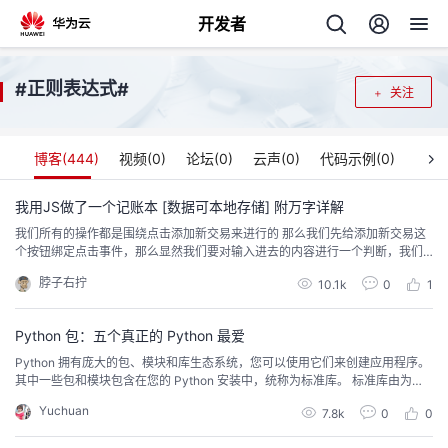
开发者
返
正则表达式
#
#
关注
回
博客(
444
)
视频(
0
)
论坛(
0
)
云声(
0
)
代码示例(
0
)
我用JS做了一个记账本 [数据可本地存储] 附万字详解
我们所有的操作都是围绕点击添加新交易来进行的 那么我们先给添加新交易这
个
个按钮绑定点击事件，那么显然我们要对输入进去的内容进行一个判断，我们
待会把isAlert函数补全，isAlert函数就是在输入框内容不符规范时返回flase，
脖子右拧
我
10.1k
0
1
人
这样就弹出一个有问题的对话框提醒用户，我们先做一个简易的，主要先把逻
辑搞懂，然后再加以完善 var add = document.querySelector('#ad
的
Python 包：五个真正的 Python 最爱
主
Python 拥有庞大的包、模块和库生态系统，您可以使用它们来创建应用程序。
其中一些包和模块包含在您的 Python 安装中，统称为标准库。 标准库由为常
开
页
见编程问题提供标准化解决方案的模块组成。它们是跨许多学科的应用程序的
Yuchuan
7.8k
0
0
绝佳构建块。但是，许多开发人员更喜欢使用替代包或扩展，这可能会提高标
发
准库中内容的可用性和实用性。