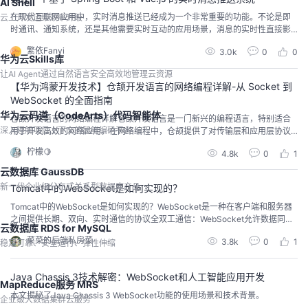
AI Shell
在现代互联网应用中，实时消息推送已经成为一个非常重要的功能。不论是即
云上开发运维效率升级
时通讯、通知系统，还是其他需要实时互动的应用场景，消息的实时性直接影
响到用户的体验和应用的效率。在这篇文章中，我将详细介绍如何使用 Spring
繁依Fanyi
3.0k
0
0
Boot 和 Vue.js 创建一个实时消息推送系统，并确保每个用户只能接收属于自己
华为云Skills库
的消息。这个系统不仅功能强大，而且实现起来并不复杂。 项目概述我们的系
让AI Agent通过自然语言安全高效地管理云资源
统主要包括以下几个功能：实...
【华为鸿蒙开发技术】仓颉开发语言的网络编程详解-从 Socket 到
WebSocket 的全面指南
华为云码道（CodeArts）代码智能体
仓颉开发语言的网络编程详解仓颉开发语言是一门新兴的编程语言，特别适合
深入理解项目上下文的智能编码平台
用于开发高效的网络应用。在网络编程中，仓颉提供了对传输层和应用层协议
的广泛支持，开发者可以使用其标准库中的 std.socket 和 net.http 包，方便地
柠檬🍋
4.8k
0
1
构建 TCP、UDP、HTTP 以及 WebSocket 的网络通信程序。本篇文章将详细
介绍仓颉在网络编程中的使用方法，并通过具体代码实例说明如何编写高效的
云数据库 GaussDB
网络应...
新一代企业级分布式关系型数据库产品
Tomcat中的WebSocket是如何实现的？
Tomcat中的WebSocket是如何实现的？WebSocket是一种在客户端和服务器
之间提供长期、双向、实时通信的协议全双工通信：WebSocket允许数据同时
云数据库 RDS for MySQL
在客户端和服务器双向通信，无需像HTTP等待请求和响应的循环单个TCP连
菜菜的后端私房菜
3.8k
0
1
稳定可靠、安全运行、弹性伸缩
接：建立一次连接后，双方可在持久连接上交换任意数量的数据包，减少网络
延迟、资源消耗升级协议：WebSocket连接初始化时，通过HTTP协议进行一
次握手，之...
Java Chassis 3技术解密：WebSocket和人工智能应用开发
MapReduce服务 MRS
本文揭秘了Java Chassis 3 WebSocket功能的使用场景和技术背景。
企业级大数据集群云服务