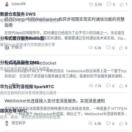
liubao68
5.0k
0
1
数据仓库服务 DWS
结合Django中的WebSockets和异步视图实现实时通信功能的完整
极致性能、稳定、按需扩展的数据仓库
指南
在现代Web应用程序中，实时通信已经成为了必不可少的功能之一。无论是在
分布式缓存服务Redis版
线聊天、实时数据更新还是实时通知，都需要通过实时通信技术来实现。Djang
o作为一个强大的Web框架，提供了许多工具来构建各种类型的Web应用程序，
兼容Redis的高速内存数据处理引擎
柠檬🍋
5.2k
0
0
但是在实时通信方面，传统的请求-响应模式显然无法满足需求。在这篇文章
中，我们将探讨如何利用Django中的WebSockets和异步视图来实现实时通信
功能。 WebSocket...
分布式消息服务 DMS
SpringBoot实现WebSocket
完全托管的高性能消息队列服务
WebSocket是HTML5下一种新的协议（websocket协议本质上是一个基于tcp
的协议） 它实现了浏览器与服务器全双工通信，能更好的节省服务器资源和带
宽并达到实时通讯的目的,Websocket是一个持久化的协议。
南河
7.7k
0
0
华为云实时音视频 SparkRTC
面向互联网的实时音视频通信云服务
WebSocket长连接接入支付宝消息服务，实现消息通知
支付宝开放平台消息服务提供两种通讯协议来接收消息，一种是基于 HTTPS/H
媒体处理 MPC
TTP，一种是基于 WebSocket长连接。相比之下，WebSocket长连接有更多
经济、高效、弹性的音视频转码和处理
的优势，所以一般选择使用WebSocket长连接来接收支付宝服务端发来的消
悟空码字
4.9k
0
0
息。