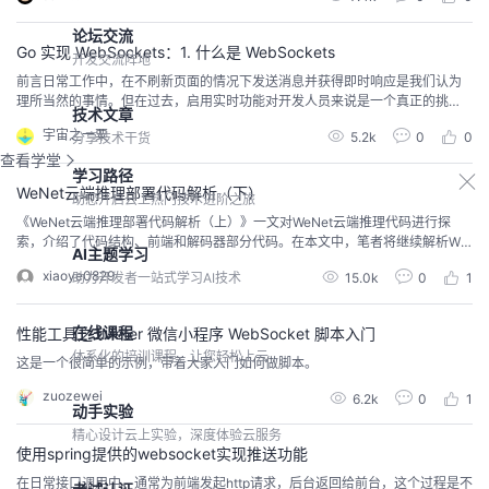
页面时长轮询的问题。webSocket在建立之...
论坛交流
Go 实现 WebSockets：1. 什么是 WebSockets
开发交流阵地
前言日常工作中，在不刷新页面的情况下发送消息并获得即时响应是我们认为
理所当然的事情。但在过去，启用实时功能对开发人员来说是一个真正的挑
技术文章
战。开发者社区从 HTTP 长轮询和 AJAX 走过了漫长的道路，终于找到了构建
宇宙之一粟
5.2k
0
0
分享技术干货
真正实时应用程序的解决方案。这个解决方案以 WebSockets 的形式出现，它
查看学堂
可以在用户的浏览器和服务器之间打开一个交互式会话。 WebSockets 允许浏
学习路径
览器向服务器发送消...
WeNet云端推理部署代码解析（下）
助您开启云上热门技术进阶之旅
《WeNet云端推理部署代码解析（上）》一文对WeNet云端推理代码进行探
索，介绍了代码结构、前端和解码器部分代码。在本文中，笔者将继续解析We
AI主题学习
Net云端部署代码，由于流式ASR服务需要在客户端和服务端之间进行双向的流
xiaoye0829
15.0k
0
1
助力开发者一站式学习AI技术
式数据传输，WeNet实现了两种支持双向流式通信的服务化接口，分别基于We
bSocket和gRPC。
在线课程
性能工具之JMeter 微信小程序 WebSocket 脚本入门
体系化的培训课程，让您轻松上云
这是一个很简单的示例，带着大家入门如何做脚本。
zuozewei
6.2k
0
1
动手实验
精心设计云上实验，深度体验云服务
使用spring提供的websocket实现推送功能
​在日常接口调用中，通常为前端发起http请求，后台返回给前台，这个过程是不