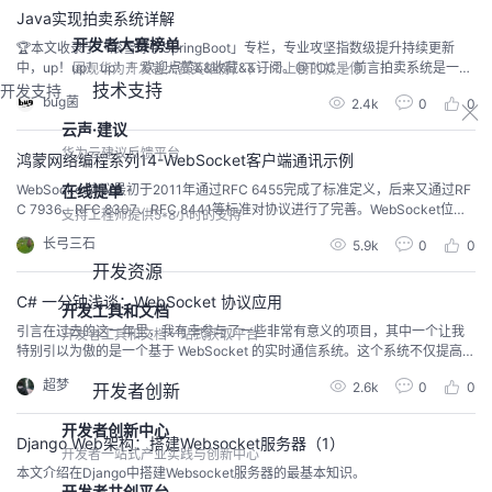
Java实现拍卖系统详解
开发者大赛榜单
🏆本文收录于「滚雪球学SpringBoot」专栏，专业攻坚指数级提升持续更新
中，up！up！up！！欢迎点赞&&收藏&&订阅。@TOC ✨ 前言拍卖系统是一种
围观华为开发者大赛英雄榜，下一个上榜的就是你
技术支持
典型的电商系统场景，它包含用户注册、拍卖发起、竞价、订单生成等功能模
开发支持
bug菌
2.4k
0
0
块。在 Java 中开发一个拍卖系统，涉及多个技术点，包括数据库操作、Web开
发、实时通信、定时任务和并发处理等。本教程将带你从零开始实现一个简单
云声·建议
的 Java 拍卖系...
华为云建议反馈平台
鸿蒙网络编程系列14-WebSocket客户端通讯示例
在线提单
WebSocket协议最初于2011年通过RFC 6455完成了标准定义，后来又通过RF
C 7936、RFC 8307、RFC 8441等标准对协议进行了完善。WebSocket位于
支持工程师提供5*8小时的支持
网络分层模型的应用层，是建立在TCP之上的双向通讯协议，可以在一个TCP
长弓三石
5.9k
0
0
连接上进行全双工通信；和HTTP不同的是，WebSocket通讯需要服务端和客
开发资源
户端先通过握手连接，连接成功后才能相互通信。
C# 一分钟浅谈：WebSocket 协议应用
开发工具和文档
引言在过去的这一年里，我有幸参与了一些非常有意义的项目，其中一个让我
开发者工具和文档一站式获取平台
特别引以为傲的是一个基于 WebSocket 的实时通信系统。这个系统不仅提高了
我们的工作效率，还为用户带来了更好的体验。在这个过程中，我也遇到了不
超梦
2.6k
0
0
开发者创新
少挑战，但最终通过不断学习和实践，成功解决了这些问题。本文将以 WebSo
cket 协议在 C# 中的应用为主题，分享我的经验和心得，希望能对广大开发者
开发者创新中心
有所帮助。 基础概念 什...
Django Web架构：搭建Websocket服务器（1）
开发者一站式产业实践与创新中心
本文介绍在Django中搭建Websocket服务器的最基本知识。
开发者共创平台