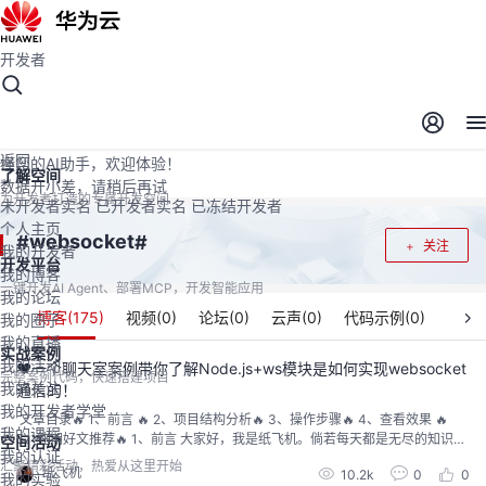
开发者
开发者空间
开发者空间
开发平台
精选服务
云宝助手
返回
懂您的AI助手，欢迎体验！
了解空间
数据开小差，请稍后再试
为开发者打造的专属开发空间
未开发者实名
已开发者实名
已冻结开发者
个人主页
websocket
#
#
关注
我的开发者
开发平台
我的博客
一键开发AI Agent、部署MCP，开发智能应用
我的论坛
博客(
175
)
视频(
0
)
论坛(
0
)
云声(
0
)
代码示例(
0
)
我的圈子
我的直播
实战案例
我的活动
❤️一个聊天室案例带你了解Node.js+ws模块是如何实现websocket
完整案例代码，快速搭建项目
我的关注
通信的！
我的开发者学堂
​ 文章目录🔥 1、前言 🔥 2、项目结构分析🔥 3、操作步骤🔥 4、查看效果 🔥
我的课程
5、往期好文推荐🔥 1、前言 大家好，我是纸飞机。倘若每天都是无尽的知识
空间活动
我的认证
点，那这样的学习想必会很枯燥无味吧。今天就给大家带来个比较有成就感的
汇聚精彩活动，热爱从这里开始
纸飞机
10.2k
0
0
玩意：Node.js+ws模块来制作一个简易聊天室！文末有代码地址。​ 效果图 看
我的实验