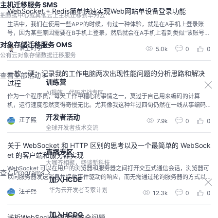
主机迁移服务 SMS
WebSocket + Redis简单快速实现Web网站单设备登录功能
把数据中心或其他云上主机迁移到华为云
生活中，我们在使用一些APP的时候，有过一种体验，就是在A手机上登录账
号，因为某些原因需要在B手机上登录，然后就会在A手机上看到类似"该账号在
其他设备登录"的提示。这种方式叫单设备登录，作用很明显，就是为了保护用
对象存储迁移服务 OMS
悟空码字
5.0k
0
0
户账号安全，今天我们不说手机APP，我们来说说PC Web网站如何简单快速实
公有云对象存储数据迁移服务
现这种效果。
一软一硬：记录我的工作电脑两次出现性能问题的分析思路和解决
查看全部活动
训练营
过程
AI提效，代码实战专区
作为一个程序员，每天工作中糟心的事情之一，莫过于自己用来编码的计算
机，运行速度忽然变得奇慢无比。尤其像我这种年过四旬仍然在一线从事编码
工作的老程序员来说，只有靠不断提高单位时间的产出效率，来弥补和年轻程
开发者活动
汪子熙
7.9k
0
0
序员体力和精力上的差距。所以工作电脑性能忽然急剧下降，是一件让我无法
全球开发者技术交流
接受的事情。作为一个在 SAP 领域工作了 15 年的开发人员(详情参考我的文
章：一个 SAP 开发工程师的成长史)，我已经...
关于 WebSocket 和 HTTP 区别的思考以及一个最简单的 WebSock
直播专区
et 的客户端和服务器实现
大咖齐相聚，畅谈新科技
WebSocket 可以在用户的浏览器和服务器之间打开交互式通信会话，浏览器可
查看Programs
以向服务器发送消息并接收事件驱动的响应，而无需通过轮询服务器的方式以
加入HCDE
获得响应。
华为云开发者专家计划
汪子熙
12.3k
0
0
加入HCDG
浅析WebSocket的那些安全问题