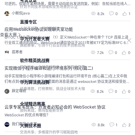
考试认证
可逆的。但是在某种场景，需要主动向前台发送回复。例如：告知当前在线人
针对不同技术领域和业务场景的认证
数，信息的回复。那么这个过程http请求是不能实现的，同时可以选择websoc
小鲍侃java
8.2k
0
1
ket 1.后端实现 1.修改pom <dependency> <groupId>org.springframework.bo
ot</groupId> ...
直播专区
大咖齐相聚，畅谈新科技
应用Websocket协议实现聊天室功能
查看大赛
@TOC 1.什么是 WebSocket （1）定义WebSocket一种在单个 TCP 连接上进
华为开发者大赛
行全双工通讯的协议。WebSocket通信协议于2011年被IETF定为标准RFC 645
旗舰赛事，引领千行百业的技术创新应用
5，并被RFC7936所补充规范。WebSocket API也被W3C定为标准。持久连接
孤寒者
7.2k
0
0
双向通讯能处理大量连接非阻塞（异步） （2）优点WebSocket 使得客户端和
服务器之间的数据交换变得更加简单，允许...
软件精英挑战赛
极致优化，全球高校软件人才的顶级竞赛
实现微信小程序编译和运行环境系列 (核心篇二)
动手实现微信小程序和小游戏编译打包和运行环境平台 (核心篇二)在上文中我
们有点到小程序开发者工具里面的消息是通过 websocket 协议发送和接受处理
华为算法挑战赛
的，当然这个不是凭空而说的，是在小程序的逻辑层 appservice.js 源码里面有
经典难题，打榜赛制，挑战全球技术大咖
薛定喵君
8.2k
0
0
代码表明的，至于它的消息格式还有一部分我没有列出来，比如它的数据分析
和上报他们自己服务器的一些消息格式可以先需要关注。下面还是先给大家展
示一下流程找到 ap...
全球精选赛事
云享专家韦世东：开发者必知必会的 WebSocket 协议
放码来战，勇闯智能新世界
WebSocket 的优点有哪些？
我们都是云专家
8.8k
1
2
大赛技术圈
交流共享、多维提升的学习赋能园地