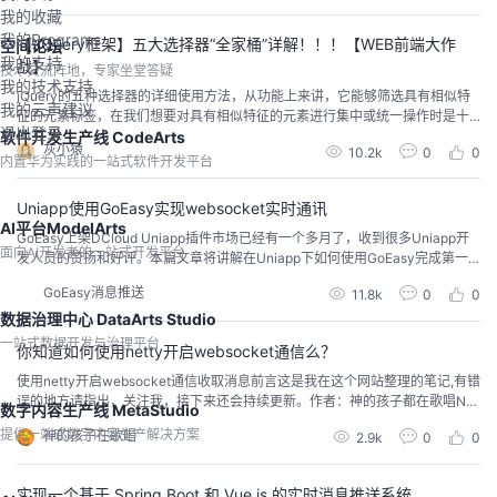
了效果，好奇实现方式吗？ 接下来就为您一一讲解：🔥 2、项目结构分析​项目...
我的收藏
我的Programs
【JQuery框架】五大选择器“全家桶”详解！！！【WEB前端大作
空间论坛
我的支持
战】
技术交流阵地，专家坐堂答疑
我的技术支持
jQuery的五种选择器的详细使用方法，从功能上来讲，它能够筛选具有相似特
我的云声建议
征的元素标签，在我们想要对具有相似特征的元素进行集中或统一操作时是十
退出登录
分有用的，
软件开发生产线 CodeArts
灰小猿
10.2k
0
0
内置华为实践的一站式软件开发平台
Uniapp使用GoEasy实现websocket实时通讯
AI平台ModelArts
GoEasy上架DCloud Uniapp插件市场已经有一个多月了，收到很多Uniapp开
面向AI开发者的一站式开发平台
发人员的赞扬和好评。本篇文章将讲解在Uniapp下如何使用GoEasy完成第一
个简单的实时通讯demo。
GoEasy消息推送
11.8k
0
0
数据治理中心 DataArts Studio
一站式数据开发与治理平台
你知道如何使用netty开启websocket通信么？
使用netty开启websocket通信收取消息前言这是我在这个网站整理的笔记,有错
误的地方请指出，关注我，接下来还会持续更新。作者：神的孩子都在歌唱Net
数字内容生产线 MetaStudio
ty 是一个基于 Java 的网络编程框架，专注于提供高性能和可扩展性的网络通
提供一站式数字内容生产解决方案
神的孩子在歌唱
2.9k
0
0
信解决方案。其设计目标是简化网络应用程序的开发，并提供高度的定制性和
灵活性。一. Netty主要特性异步事件驱动：Netty 使用 NIO（非阻塞 I/O）技
术...
实现一个基于 Spring Boot 和 Vue.js 的实时消息推送系统