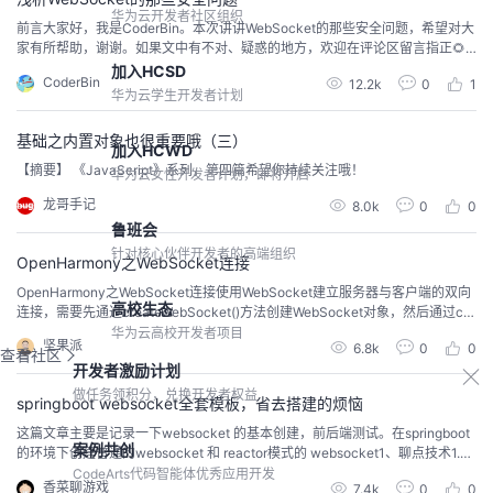
华为云开发者社区组织
前言大家好，我是CoderBin。本次讲讲WebSocket的那些安全问题，希望对大
家有所帮助，谢谢。如果文中有不对、疑惑的地方，欢迎在评论区留言指正🌻
1. WebSocket特性介绍WebSocket是HTML5开始提供的一种浏览器与服务器
加入HCSD
CoderBin
12.2k
0
1
间进行全双工通讯的网络技术。WebSocket通信协议于2011年被IETF定为标准
华为云学生开发者计划
RFC 6455，WebSocket API也被W3C定为标准...
基础之内置对象也很重要哦（三）
加入HCWD
【摘要】 《JavaScript》系列，第四篇希望你持续关注哦！
华为云女性开发者计划，即将开启
龙哥手记
8.0k
0
0
鲁班会
针对核心伙伴开发者的高端组织
OpenHarmony之WebSocket连接
OpenHarmony之WebSocket连接使用WebSocket建立服务器与客户端的双向
高校生态
连接，需要先通过createWebSocket()方法创建WebSocket对象，然后通过co
nnect()方法连接到服务器。当连接成功后，客户端会收到open事件的回调，之
华为云高校开发者项目
坚果派
6.8k
0
0
后客户端就可以通过send()方法与服务器进行通信。当服务器发信息给客户端
查看社区
开发者激励计划
时，客户端会收到message事件的回调。当客户端不要...
做任务领积分，兑换开发者权益
springboot websocket全套模板，省去搭建的烦恼
这篇文章主要是记录一下websocket 的基本创建，前后端测试。在springboot
案例共创
的环境下创建普通的websocket 和 reactor模式的 websocket1、聊点技术1.w
ebsocket出现的原因Web Socket是Html5中引入的通信机制，它为浏览器与后
CodeArts代码智能体优秀应用开发
香菜聊游戏
7.4k
0
0
台服务器之间提供了基于TCP的全双工的通信通道。是为了解决网页及时刷新