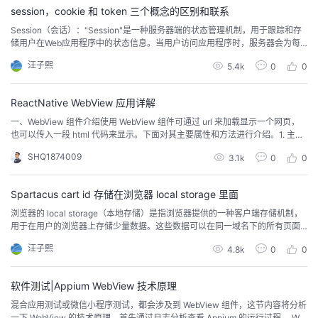
session，cookie 和 token 三个概念的区别和联系
的
Programs
发
者
Session（会话）："Session"是一种服务器端的状态管理机制，用于跟踪和存
储用户在Web应用程序中的状态信息。当用户访问应用程序时，服务器会为每
支
个会话分配一个唯一的会话ID。这个会话ID通常通过"cookie"或URL参数在用
者
我
汪子熙
5.4k
0
0
户的浏览器和服务器之间进行传递。会话数据存储在服务器上，可以包含用户
的身份信息、权限、购物车内容等。Cookie（HTTP Cookie）："Cookie"是...
持
学
的
我
ReactNative WebView 应用详解
一、WebView 组件介绍使用 WebView 组件可通过 url 来加载显示一个网页，
我
堂
博
的
我
也可以传入一段 html 代码来显示。下面对其主要属性和方法进行介绍。1. 主要
属性source：在 WebView 中载入一段静态的 html 代码或是一个 url（还可以附
SHQ1874009
3.1k
0
0
的
我
带一些 header 选项）；automaticallyAdjustContentInsets：设置是否自动调
客
论
的
我
我
整内容。格式：b...
Spartacus cart id 存储在浏览器 local storage 里面
技
的
坛
圈
的
我
的
我
浏览器的 local storage（本地存储）是指浏览器提供的一种客户端存储机制，
用于在用户的浏览器上存储少量数据。这些数据可以在同一域名下的所有页面
术
云
子
直
的
我
课
的
我
之间共享，并且在浏览器关闭后也可以保留下来，直到被用户删除或达到存储
汪子熙
4.8k
0
0
上限。Local storage 是 HTML5 规范中引入的一种新的浏览器存储机制，它比
支
声
播
活
的
传统的 Cookie 机制更加强大和灵活。与 Cookie 不同的是，Local s...
程
认
的
我
软件测试|Appium WebView 技术原理
持
建
动
关
证
实
的
混合应用测试或微信小程序测试，都会涉及到 WebView 组件，这节内容将分析
一下 WebView 的技术原理。首先通过日志分析查看 Appium 的运行过程。 We