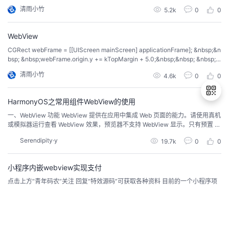
bView:(WebView *)sender...
清雨小竹
5.2k
0
0
WebView
CGRect webFrame = [[UIScreen mainScreen] applicationFrame]; &nbsp;&n
bsp; &nbsp;webFrame.origin.y += kTopMargin + 5.0;&nbsp;&nbsp; &nbsp;//
leave from the URL input fi...
清雨小竹
4.6k
0
0
HarmonyOS之常用组件WebView的使用
一、WebView 功能 WebView 提供在应用中集成 Web 页面的能力。请使用真机
或模拟器运行查看 WebView 效果，预览器不支持 WebView 显示。只有预置 W
退
ebView 能力的真机...
Serendipity·y
19.7k
0
0
出
登
录
小程序内嵌webview实现支付
点击上方“青年码农”关注 回复“特效源码”可获取各种资料 目前的一个小程序项
目需要把客户之前的h5页面嵌入到现在的小程序中，并且之前的支付功能要正
常。小程序提供了webview开放能力供我们使用...
青年码农
5.5k
0
0