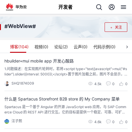
开发者
返
WebView
#
#
关注
回
博客(
104
)
视频(
0
)
论坛(
2
)
云声(
0
)
代码示例(
0
)
hbuilder+mui mobile app 开发心酸路
1.问题描述：在实现图片轮转时，若将<script type="text/javascript">mui("#s
个
lider").slider({interval: 5000});</script>置于图片加载之前，图片不会显示，
解决措施：将其置于图片显示之后才会显示。2.问题描述： ​编辑同上面的问
SHQ1874009
我
4.5k
0
0
人
题，会遇到报指针为null的异常。若要获取一个组件的id，可能带获取的组件还
未加载，导致获取失...
我
的
什么是 Spartacus Storefront B2B store 的 My Company 菜单
主
Spartacus 是一个基于 Angular 的开源 JavaScript web 应用，与 SAP Comm
erce Cloud 的 REST API 进行交互。它的目标是提供一个稳定、可靠、可扩展
我
的
开
页
的前端解决方案，让开发者能够创建全功能的商店，同时避免了与后端系统的
汪子熙
4.6k
0
0
紧密耦合。其中，B2B store 是一个专门为 B2B 交易设计的商店，而 My Com
我
的
开
发
pany 是 B2B store ...