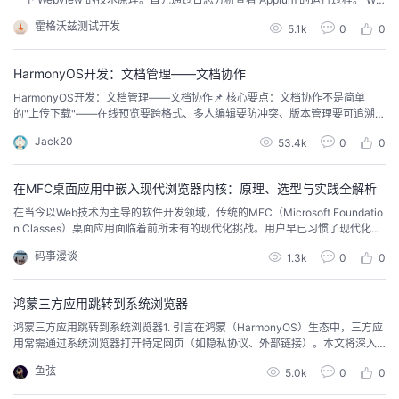
bView日志分析要想查看 ChromeDriver 的日志，需要在 Capability 里开启 一
议
注
验
收
霍格沃兹测试开发
5.1k
0
0
个开关项 showChromedriverLog。让 Appium 运行测试用例时能够生成 Chro
meDriver 相关的日...
藏
HarmonyOS开发：文档管理——文档协作
HarmonyOS开发：文档管理——文档协作📌 核心要点：文档协作不是简单
的"上传下载"——在线预览要跨格式、多人编辑要防冲突、版本管理要可追溯，
三个难题一个比一个棘手。 背景与动机你打开OA系统，想看一份项目方案文
Jack20
53.4k
0
0
档。点开——下载中…下载完成…打开失败，手机上没有对应的软件。换一种格
式？PDF可以预览，但你想改几个字怎么办？你改完文档保存了，同事说他也
在改同一份文档，他保存后你的修改全...
在MFC桌面应用中嵌入现代浏览器内核：原理、选型与实践全解析
在当今以Web技术为主导的软件开发领域，传统的MFC（Microsoft Foundatio
n Classes）桌面应用面临着前所未有的现代化挑战。用户早已习惯了现代化W
eb应用丰富的交互体验、实时更新的内容和响应式设计。然而，完全重写现有
码事漫谈
1.3k
0
0
的大型MFC应用既不现实也不经济。此时，在现有MFC应用中嵌入现代浏览器
内核成为了连接传统桌面应用与Web技术的理想桥梁。本文将全面解析在MFC
桌面应用中...
鸿蒙三方应用跳转到系统浏览器
鸿蒙三方应用跳转到系统浏览器​​1. 引言​​在鸿蒙（HarmonyOS）生态中，三方应
用常需通过系统浏览器打开特定网页（如隐私协议、外部链接）。本文将深入
解析鸿蒙系统提供的URL跳转机制，涵盖Intent调用、权限管理及跨设备兼容性
鱼弦
5.0k
0
0
方案，帮助开发者实现稳定高效的外部浏览器跳转功能。​​2. 技术背景​​​​2.1 鸿蒙的
意图框架（Intent）​​鸿蒙通过​​意图（Intent）​​实现应...