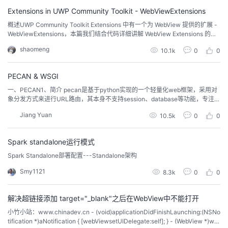
Extensions in UWP Community Toolkit - WebViewExtensions
概述UWP Community Toolkit Extensions 中有一个为 WebView 提供的扩展 -
WebViewExtensions，本篇我们结合代码详细讲解 WebView Extensions 的实
现。WebView Extensions 允许使用附加属性，在 XAML 中指定 WebView 的目
shaomeng
10.1k
0
0
标地址或目标网页内容，关于这一扩展，官方示例应用中并没有对应示例，我
们实现...
PECAN & WSGI
一、PECAN1、简介 pecan是基于python实现的一个轻量化web框架，采用对
象分发方式来进行URL路由，其本身不支持session、database等功能，专注于
HTTP本身。Pecan也会支持一些扩展属性来建立基于HTTP的应用，包括：基
Jiang Yuan
10.5k
0
0
于对象分发的简单路由全面支持REST风格控制器可扩展安全框架可扩展模板语
言支持可扩展JSON支持基于Python的简单配置2、框架 ...
Spark standalone运行模式
Spark Standalone部署配置---Standalone架构
Smy1121
8.3k
0
0
解决超链接添加 target="_blank"之后在WebView中不能打开
小竹小站：www.chinadev.cn - (void)applicationDidFinishLaunching:(NSNo
tification *)aNotification { [webViewsetUIDelegate:self]; } - (WebView *)we