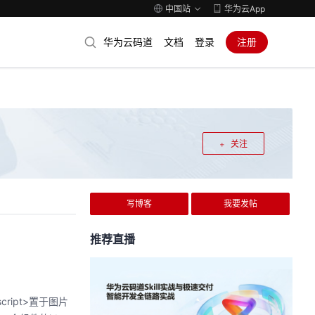
中国站
华为云App
华为云码道
文档
登录
注册
关注
写博客
我要发帖
推荐直播
/script>置于图片