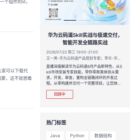
一个组件的id，
作品三步上朋友
华为云码道Skill实战与极速交付，
智能开发全链路实战
20:00
2026/07/22 周三 19:00-21:00
运营负责人
王一男-华为云码道产品规划专家；李炎-华为云码道产品专家；姜浩-华为云HCDG核心组成员
到企业级开发。不教编
直播深度解读华为云码道6月产品新特性，从S
，大家可以下载代
、有产出、能带走、可炫
kill市场安装专家技能，带你零距离体验从需
鸿蒙，这不就想着
求，开发，审查，重构全链路闭环的开发过
程。从零构建并交付一个完整项目，让您体验
从代码提交到服务上线的“极速”之旅。
回顾中
热门标签
Java
Python
数据结构