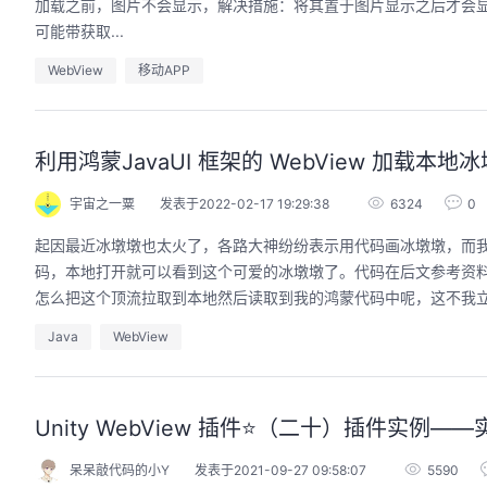
加载之前，图片不会显示，解决措施：将其置于图片显示之后才会显示。
可能带获取...
WebView
移动APP
的AI作品三步上朋友
华为云码道Skill实战与极速交付，
圈
智能开发全链路实战
利用鸿蒙JavaUI 框架的 WebView 加载本地
9:00-20:00
2026/07/22 周三 19:00-21:00
开发者运营负责人
王一男-华为云码道产品规划专家；李炎-华为云码道产品专家；姜浩-华为云HCDG核心组成员
宇宙之一粟
发表于2022-02-17 19:29:38
6324
0
用 · 到企业级开发。不教编
直播深度解读华为云码道6月产品新特性，从S
起因最近冰墩墩也太火了，各路大神纷纷表示用代码画冰墩墩，而我也刚好看
零代码、有产出、能带走、可炫
kill市场安装专家技能，带你零距离体验从需
操
码，本地打开就可以看到这个可爱的冰墩墩了。代码在后文参考资
求，开发，审查，重构全链路闭环的开发过
程。从零构建并交付一个完整项目，让您体验
怎么把这个顶流拉取到本地然后读取到我的鸿蒙代码中呢，这不我立马搜
从代码提交到服务上线的“极速”之旅。
回顾中
Java
WebView
Unity WebView 插件⭐️（二十）插件实例—
呆呆敲代码的小Y
发表于2021-09-27 09:58:07
5590