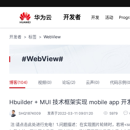
开发者
开发
活动
Prog
开发者
标签
WebView
WebView
#
#
博客(
104
)
视频(
0
)
论坛(
2
)
云声(
0
)
代码示例(
Hbuilder + MUI 技术框架实现 mobile app
SHQ1874009
发表于2022-03-11 09:01:20
5979
​ 注:请点击此处进行充电！​1.问题描述：在实现图片轮转时，若将<script type="tex