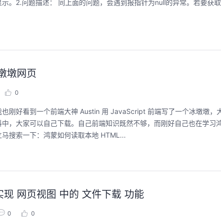
2.问题描述： ​同上面的问题，会遇到报指针为null的异常。若要获取
聚开发者之力，创具身新未来
用码道，让你的AI
圈
2026/07/23 周四 15:00-17:00
冰墩墩网页
张豪杰/程文/王军/刘新春/黄钦开 /张晓天
2026/08/04 周二 19:00-
林华鼎-华为云AI开发者
0
本次华为云具身智能开发平台CloudRobo培训
面向具身智能开发者，带您全流程体验机器人
从入门 · 到做AI应用 · 
到一个前端大神 Austin 用 JavaScript 前端写了一个冰墩墩
本体R2C小时级接入、环境重建与轨迹生成仿
程，只教用AI · 零代码
真数据生产、PB级数据管理、数据评测、模型
料中，大家可以自己下载。自己前端知识既然不够，而刚好自己也在学习
耀 · 每课人人动手实操
训推、强化学习和Benchmark一键评测等功
索一下：鸿蒙如何读取本地 HTML...
能，并体验业界主流具身模型应用。
回顾中
回顾中
—实现 网页视图 中的 文件下载 功能
0
0