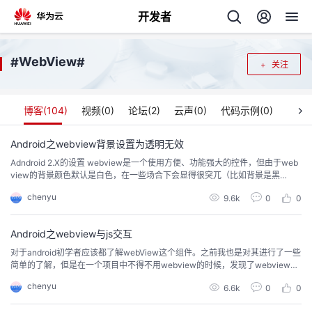
开发者
返
WebView
#
#
关注
回
博客(
104
)
视频(
0
)
论坛(
2
)
云声(
0
)
代码示例(
0
)
Android之webview背景设置为透明无效
Adndroid 2.X的设置 webview是一个使用方便、功能强大的控件，但由于web
个
view的背景颜色默认是白色，在一些场合下会显得很突兀（比如背景是黑
色）。 此时就想到了要把webview的背景设置为透明，这样就可以与其背景融
chenyu
我
9.6k
0
0
人
为一体。 在2.X的平台下，一般设置webview背景为透明的方法如下： wvCon
tent.setBackgroundColor(0)...
的
Android之webview与js交互
主
对于android初学者应该都了解webView这个组件。之前我也是对其进行了一些
简单的了解，但是在一个项目中不得不用webview的时候，发现了webview的
开
页
强大之处，今天就分享一下使用webview的一些经验。 &nbsp; 1、首先了解一
chenyu
6.6k
0
0
下webview。 webview介绍的原文如下：A View that displays web pages. T
发
h...