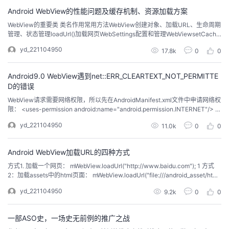
持
建
证
实
的
Android WebView的性能问题及缓存机制、资源加载方案
WebView的重要类 类名作用常用方法WebView创建对象、加载URL、生命周期
议
验
收
管理、状态管理loadUrl()加载网页WebSettings配置和管理WebViewsetCache
Mode()设置缓存模式、setJavaScriptEnabled()与JS交互WebViewClient处理
yd_221104950
17.8k
0
0
各种通知和请求事件shouldOverrideUrlLoading()打开...
藏
Android9.0 WebView遇到net::ERR_CLEARTEXT_NOT_PERMITTE
D的错误
WebView请求需要网络权限，所以先在AndroidManifest.xml文件中申请网络权
限： <uses-permission android:name="android.permission.INTERNET"/> 1
当WebView在进行网络请求时，突然报了net::ERR_CLEARTEXT_NOT_PERMI
yd_221104950
11.0k
0
0
TTED错误。经过了解，发现API 28（...
Android WebView加载URL的四种方式
方式1. 加载一个网页： mWebView.loadUrl("http://www.baidu.com"); 1 方式
2：加载assets中的html页面： mWebView.loadUrl("file:///android_asset/html/
index.html"); 1 方式3：加载手机本地的html页面： 这种方式要用FileProvider
yd_221104950
9.2k
0
0
获得con...
一部ASO史，一场史无前例的推广之战