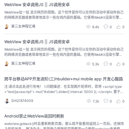
WebView 安卓调用JS || JS调用安卓
者
WebView扯一扯 显示网页的视图。这个控件是你可以在你的活动中滚动你自己
的网络浏览器或者简单地显示一些在线内容的基础。它使用WebKit渲染引擎来
显示网页，并包括通过历史向前和向后导航、放大和缩小、执行文本搜索等的
我
第三女神程忆难
9.4k
0
0
方法。 WebView使用 首先加入布局文件，布局文件中写入WebView控件 &lt;?x
ml version="1.0" encoding="ut...
的
我
WebView 安卓调用JS || JS调用安卓
WebView扯一扯 显示网页的视图。这个控件是你可以在你的活动中滚动你自己
博
的
我
的网络浏览器或者简单地显示一些在线内容的基础。它使用WebKit渲染引擎来
显示网页，并包括通过历史向前和向后导航、放大和缩小、执行文本搜索等的
第三女神程忆难
5.3k
0
0
方法。 WebView使用 首先加入布局文件，布局文件中写入WebView控件 <?xm
客
论
的
我
l version="1.0" encoding="utf-8...
跨平台移动APP开发进阶(三)hbuilder+mui mobile app 开发心酸路
坛
圈
的
我
注:请点击此处进行充电！ 1.问题描述：在实现图片轮转时，若将 <script type
="text/javascript"> mui("#slider").slider({ interval: 5000 }); </script> 置于图
子
直
的
我
片加载之前，图片不会显示， 解决措施：将其置于图片显示之后才会显示。 2.
SHQ1874009
7.2k
0
0
问题描述： 同上面的问题，会遇到...
我
播
活
的
Android禁止WebView返回时刷新
我
动
关
的
webview.goback()时会重新刷新页面，那么就不能看到返回上一页后，还保持
之前的状态。 解决办法：就是每个跳转的页面都用一个新的webview来承载，