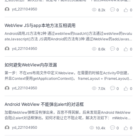
如此一来，如果跳转越深入，就会形成页面视图的堆叠。返回时只需要将最上
我
注
的
开
yd_221104950
8.2k
0
0
层的视图去掉即可。webview会消耗很多资源，不建议在一些跳转深度太大的
情况下使用。那个应该考虑使用cookie来解决。还有我目前所遇到的这个...
的
Programs
发
WebView JS与app本地方法互相调用
Android调用JS方法有2种 通过webView的loadUrl()方法通过webView的evalu
支
者
ateJavascript()方法 JS调用Android的方法有3种 通过WebView的addJavascr
iptInterface()方法进行对象映射通过WebViewClient的shouldOverrideUrlLoad
yd_221104950
8.6k
0
0
ing()方法回调拦截url通...
持
学
如何避免WebView内存泄漏
我
堂
第一步：不在xml布局文件中定义Webview，在需要的时候在Activity中创建，
并且Context使用getApplicationContext()。 frameLayout = (FrameLayout)fi
的
我
我
ndViewById(R.id.container); LinearLayout.LayoutParams layoutParams = n
yd_221104950
7.0k
0
0
ew Line...
技
的
的
我
Android WebView 不能弹出alert的对话框
术
云
课
的
我
加载WebView弹框没有弹出来，百思不得其解，后来发现是Android WebView
会阻止alert对话框弹出。如何才能让它不阻止呢，解决方法如下： mWebview.
setWebChromeClient(new WebChromeClient(){ @Override public boolean
支
声
程
认
的
我
yd_221104950
10.4k
0
0
onJsAlert(WebView view, String u...