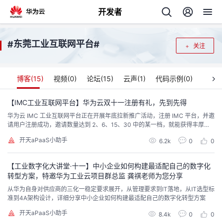
开发者
返
东莞工业互联网平台
#
#
关注
回
博客(
15
)
视频(
0
)
论坛(
15
)
云声(
1
)
代码示例(
0
)
【IMC工业互联网平台】华为云双十一注册有礼，先到先得
华为云 IMC 工业互联网平台正在开展年底拉新推广活动，注册 IMC 平台，并邀
个
请用户注册成功，邀请数量达到 2、6、15、30 中的某一档，就能获得丰厚礼
品
开天aPaaS小助手
我
6.2k
0
0
人
【工业数字化大讲堂·十一】中小企业如何构建最适配自己的数字化
的
主
转型方案，特邀华为工业云项目群总监 龚祺老师为您分享
从华为自身对供应商的三化一稳定要求展开，从管理要求到IT落地，从IT选型标
开
页
准到4A架构设计，详细分享中小企业如何构建最适配自己的数字化转型方案
开天aPaaS小助手
发
8.4k
0
0