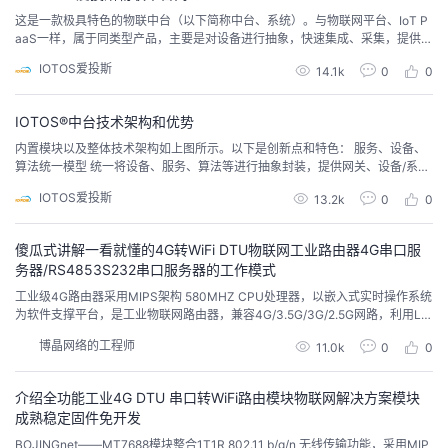
我
注
的
这是一款极具特色的物联中台（以下简称中台、系统）。与物联网平台、IoT P
开
aaS一样，属于同类型产品，主要是对设备进行抽象，快速集成、采集，提供统
一的设备和数据管理服务，以及统一的上层应用接口，对应用层屏蔽接入设备
的
Programs
IOTOS爱投斯
发
14.1k
0
0
或系统的差异，极大降低物联网项目应用成本。我们这里更适合智慧化项目使
用，比如工业、建筑等现有存量设备、子系统的快速集成和接入，并且极具扩
展性和开放性。我们内置了IoT PaaS“内...
支
者
IOTOS®中台技术架构和优势
内置模块以及整体技术架构如上图所示。以下是创新点和特色： 服务、设备、
持
算法统一模型 统一将设备、服务、算法等进行抽象封装，提供网关、设备/系
学
统、数据点三项分层，并且能实现设备到云端、设备到设备的通信。其中网关I
IOTOS爱投斯
13.2k
0
0
D.设备ID.数据点ID，形成全球唯一设备服务识别标识，可以通过接口选择与云
我
堂
端通信还是与另一个设备通信；并且消息回调可以区分来自云端还是其他设
备。这里的设备包括...
傻瓜式讲解一看就懂的4G转WiFi DTU物联网工业路由器4G串口服
的
我
我
务器/RS4853S232串口服务器的工作模式
工业级4G路由器采用MIPS架构 580MHZ CPU处理器，以嵌入式实时操作系统
技
的
的
我
为软件支撑平台，是工业物联网路由器，兼容4G/3.5G/3G/2.5G网路，利用LT
E网络提供无线长距离数据传输功能。，同时提供1个RS232或RS485，以太网
博晶网络的工程师
11.0k
0
0
LAN，以太网WAN以及1个WIFI接口，可同时连接串口设备、以太网设备和WIFI
术
云
课
的
我
设备，实现串口数据透明传输和路由功能。
介绍全功能工业4G DTU 串口转WiFi路由模块物联网解决方案模块
支
声
程
认
的
我
成熟稳定固件免开发
BOJINGnet——MT7688模块整合1T1R 802.11 b/g/n 无线传输功能，采用MIP