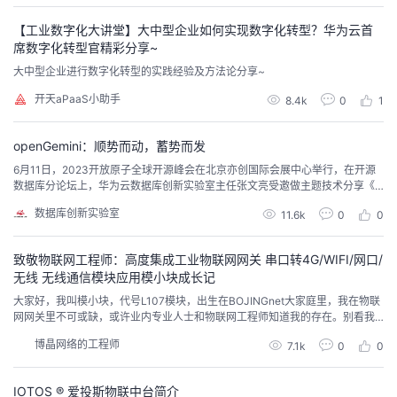
者
【工业数字化大讲堂】大中型企业如何实现数字化转型？华为云首
席数字化转型官精彩分享~
大中型企业进行数字化转型的实践经验及方法论分享~
我
开天aPaaS小助手
8.4k
0
1
的
我
openGemini：顺势而动，蓄势而发
博
的
我
6月11日，2023开放原子全球开源峰会在北京亦创国际会展中心举行，在开源
数据库分论坛上，华为云数据库创新实验室主任张文亮受邀做主题技术分享《o
客
论
的
我
penGemini：开源分布式时序数据库技术探索与实践》
数据库创新实验室
11.6k
0
0
坛
圈
的
我
致敬物联网工程师：高度集成工业物联网网关 串口转4G/WIFI/网口/
无线 无线通信模块应用模小块成长记
子
直
的
我
大家好，我叫模小块，代号L107模块，出生在BOJINGnet大家庭里，我在物联
网网关里不可或缺，或许业内专业人士和物联网工程师知道我的存在。别看我
我
播
活
的
体积小（40mm25mm3mm），贴片式邮票孔接口（半孔）不起眼，我的故事
博晶网络的工程师
7.1k
0
0
可是相当“迂回曲折”。
我
动
关
的
IOTOS ® 爱投斯物联中台简介