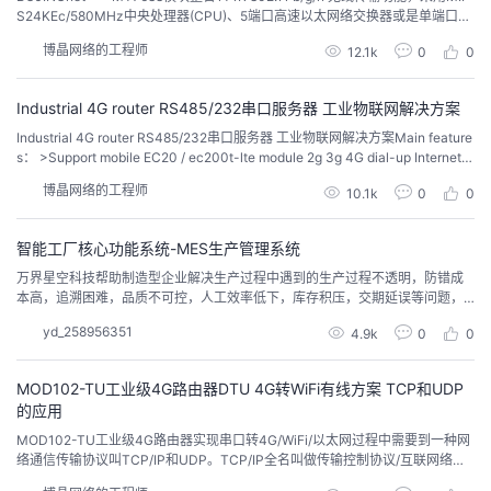
持
建
证
实
的
S24KEc/580MHz中央处理器(CPU)、5端口高速以太网络交换器或是单端口超
高速以太网络PHY，以及USB 2.0主控制器、PCIe、SD-XC、I2S/PCM和多种
博晶网络的工程师
12.1k
0
0
适用慢速的I/O装设备接口。也就是说MT7688模块为单天线，有1个IPEX座，1
议
验
收
50M速率，相对于MT7628模块来说：M
Industrial 4G router RS485/232串口服务器 工业物联网解决方案
藏
Industrial 4G router RS485/232串口服务器 工业物联网解决方案Main feature
s： >Support mobile EC20 / ec200t-lte module 2g 3g 4G dial-up Internet a
ccess； >Support dual network port 1wan + 1lan or 2lan mode, can be se...
博晶网络的工程师
10.1k
0
0
智能工厂核心功能系统-MES生产管理系统
万界星空科技帮助制造型企业解决生产过程中遇到的生产过程不透明，防错成
本高，追溯困难，品质不可控，人工效率低下，库存积压，交期延误等问题，
从而达到“降本增效”的目标。打通各个信息孤岛，为管理层提供有效数据支撑，
yd_258956351
4.9k
0
0
真正实现数字化制造工厂。
MOD102-TU工业级4G路由器DTU 4G转WiFi有线方案 TCP和UDP
的应用
MOD102-TU工业级4G路由器实现串口转4G/WiFi/以太网过程中需要到一种网
络通信传输协议叫TCP/IP和UDP。TCP/IP全名叫做传输控制协议/互联网络协
议，因其一些独特的特点包括完全开发以及高层协议标准化与出错率极低的特