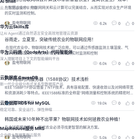
AI Shell
在智慧农业中，物联网网关和云计算可以完美结合，从而实现对农业生产环境
云上开发运维效率升级
的实时监测和控制。
盈电物联网
6.2k
0
0
华为云Skills库
让AI Agent通过自然语言安全高效地管理云资源
谷雨走，立夏至，突破传统农业的物联网应用！
在现代农业中，物联网技术被广泛应用，可以通过传感器监测土壤湿度、气
华为云码道（CodeArts）代码智能体
温、光照等因素，实现对作物生长情况的实时监测和控制
深入理解项目上下文的智能编码平台
盈电物联网
6.0k
0
0
云数据库 GaussDB
PTP网络时间服务器（1588协议）技术浅析
新一代企业级分布式关系型数据库产品
IEEE 1588PTP协议借鉴了NTP技术，具有容易配置、快速收敛以及对网络带宽
和资源消耗少等特点。IEEE1588标准的全称是“网络测量和控制系统的精密时钟
同步协议标准（IEEE 1588 Precision Clock Synchronization Protocol）”，简
云数据库 RDS for MySQL
安徽京准科技
19.0k
0
0
称PTP（Precision Timing Protocol），它的主要原理是通过一个同步信号周
稳定可靠、安全运行、弹性伸缩
期性的对网络中所有节点
韩国或未来10年种不出苹果？物联网技术如何拯救农业种植！
在全球变暖趋势下，现代农业必须寻找更智慧的解决方案。
MapReduce服务 MRS
企业级大数据集群云服务
盈电物联网
5.0k
0
0