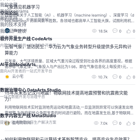
我的收藏
气象遇见机器学习
我的Programs
空间论坛
近些年来关于人工智能（AI）、机器学习（machine learning）、深度学习（d
我的支持
技术交流阵地，专家坐堂答疑
eep learning）的新闻数不胜数。各领域也都高举人工智能大旗，试图利用机器
我的技术支持
学习，深度学习等技术解决行业内的问题，拓展新业务。尤其是在图像识别、
MeteoAI
我的云声建议
18.5k
0
0
语言识别等领域，深度学习的应用让人惊叹。人工智能是利用机器学习构建的
退出登录
模型或者其他方法来模拟或者扩展人的智能的理论，简单的来说就是利用更好
软件开发生产线 CodeArts
的算法为人类服务，这...
内置华为实践的一站式软件开发平台
云智气象，慧达民生：华为云为气象业务转型升级提供多元异构计
算能力
近年来，大气环境质量、区域大气重污染过程受到社会各界的高度重视，根据
AI平台ModelArts
德尔菲气象定律，气象投入与产出比为1:98，即在气象信息化上每投资1元，便
面向AI开发者的一站式开发平台
可以得到98元的经济回报，气象服务蕴含着巨大的社会经济价值。但由于我国
云小宅
10.7k
0
0
环保工作仍处于负"重"前行阶段，大气环境问题依然是社会高度关注和亟待解决
的环境问题。近日，第25届中国大气环境科学与技术大会暨中国环境科学学会
大气环境分会2019年学术年会在成都举办...
数据治理中心 DataArts Studio
15年从未忘记汶川地震！物联网技术提高地震预警和抗震救灾能
一站式数据开发与治理平台
力！
利用物联网技术实时监测地壳运动和地震活动,一旦监测到异常可以快速发出地
震预警,为政府和民众争取宝贵的时间进行避险。而在地震发生后,基于物联网的
数字内容生产线 MetaStudio
抗震救灾系统可以全面掌握灾区信息,实时监测灾情并进行评估,为救援工作指示
提供一站式数字内容生产解决方案
盈电物联网
7.0k
0
0
方向。
如何利用物联网和云计算技术革新智慧农业，提高农业生产效率？