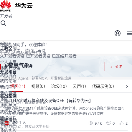
开发者
开发者空间
开发者空间
开发平台
精选服务
云宝助手
返回
懂您的AI助手，欢迎体验！
了解空间
数据开小差，请稍后再试
为开发者打造的专属开发空间
未开发者实名
已开发者实名
已冻结开发者
个人主页
智慧气象
#
#
关注
我的开发者
开发平台
我的博客
一键开发AI Agent、部署MCP，开发智能应用
我的论坛
博客(
11
)
视频(
0
)
论坛(
10
)
云声(
1
)
代码示例(
0
)
我的圈子
我的直播
实战案例
我的活动
用LOTA实时计算产线及设备OEE【玩转华为云】
完整案例代码，快速搭建项目
我的关注
根据的数据对SMT产线和设备OEE来实时计算，用Console的资产监控页面可
我的开发者学堂
对设备状态、设备关键属性、设备数据异常告警等进行实时监控
我的课程
空间活动
龙哥手记
9.4k
0
2
我的认证
汇聚精彩活动，热爱从这里开始
我的实验