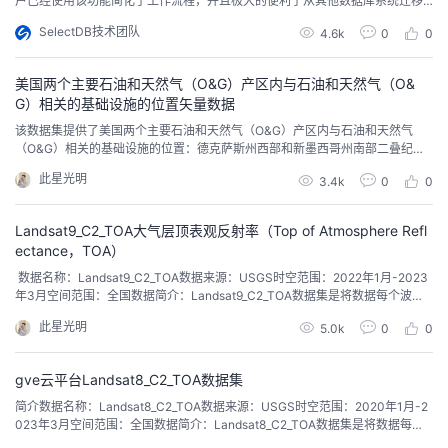
户已经使用该功能简化了工作流程，并且极大的便利了从其他数据库系统迁移
到 Doris 的工作，自动分区已成为处理大规模数据和应对高并发场景的理想选
SelectDB技术团队
4.6k
0
0
择。
美国两个主要石油和天然气（O&G）产区内与石油和天然气（O&
G）相关的基础设施的位置矢量数据
​该数据集提供了美国两个主要石油和天然气（O&G）产区内与石油和天然气
（O&G）相关的基础设施的位置：德克萨斯州西部和新墨西哥州南部二叠纪盆
地的特拉华子盆地以及犹他州的乌因塔盆地。https://www.cbedai.net/xg石油
此星光明
3.4k
0
0
和天然气基础设施绘图 (OGIM) 数据库是由环境保护基金 (EDF) 和 EDF 的全资
子公司 MethaneSAT LLC 共同开发的一个项目。开发诸如 O...
Landsat9_C2_TOA大气层顶表观反射率（Top of Atmosphere Refl
ectance，TOA）
​ 数据名称：Landsat9_C2_TOA数据来源：USGS时空范围：2022年1月-2023
年3月空间范围：全国数据简介：Landsat9_C2_TOA数据集是将数据每个波段
的辐射亮度值转换为大气层顶表观反射率TOA，是飞行在大气层之外的航天传
此星光明
5.0k
0
0
感器量测的反射率，包括了云层、气溶胶和气体的贡献，可通过辐射亮度定标
参数、太阳辐照度、太阳高度角和成像时间等几个参数计算得到。为了便于在
线分析存储...
gve云平台Landsat8_C2_TOA数据集
简介数据名称：Landsat8_C2_TOA数据来源：USGS时空范围：2020年1月-2
023年3月空间范围：全国数据简介：Landsat8_C2_TOA数据集是将数据每个
波段的辐射亮度值转换为大气层顶表观反射率TOA，是飞行在大气层之外的航