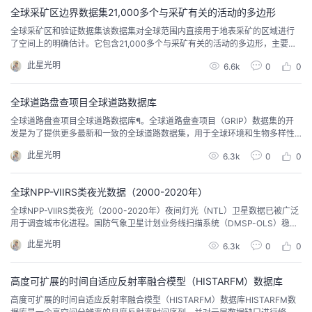
全球采矿区边界数据集21,000多个与采矿有关的活动的多边形
​全球采矿区和验证数据集该数据集对全球范围内直接用于地表采矿的区域进行
了空间上的明确估计。它包含21,000多个与采矿有关的活动的多边形，主要是
煤炭和金属矿石。汇编了若干数据来源，以确定2000年至2017年期间任何时
此星光明
6.6k
0
0
候活跃的矿场的大致位置。这套数据并没有涵盖全球所有现有的采矿地点。前
言 – 床长人工智能教程多边形由专家使用Sentinel-2无云数据（https://s2map
s.eu，由...
全球道路盘查项目全球道路数据库
全球道路盘查项目全球道路数据库¶。全球道路盘查项目（GRIP）数据集的开
发是为了提供更多最新和一致的全球道路数据集，用于全球环境和生物多样性
评估模型，如GLOBIO。GRIP数据集包括ESRI filegeodatabase和shapefile格
此星光明
6.3k
0
0
式的全球和区域矢量数据集，以及分辨率为5弧分（约8x8公里）的全球道路密
度光栅数据集。前言 – 床长人工智能教程GRIP数据集的主要目的是为全球环
境...
全球NPP-VIIRS类夜光数据（2000-2020年）
​全球NPP-VIIRS类夜光（2000-2020年）夜间灯光（NTL）卫星数据已被广泛
用于调查城市化进程。国防气象卫星计划业务线扫描系统（DMSP-OLS）稳定
的夜间光照数据和Suomi国家极地轨道伙伴可见光红外成像辐射计套件（NPP-
此星光明
6.3k
0
0
VIIRS）夜间光照数据是两个广泛使用的NTL数据集。然而，由于它们在空间分
辨率和传感器设计上的差异，需要对这两个数据集进行交叉传感器校准，以分
析长期的城市...
高度可扩展的时间自适应反射率融合模型（HISTARFM）数据库
​高度可扩展的时间自适应反射率融合模型（HISTARFM）数据库HISTARFM数