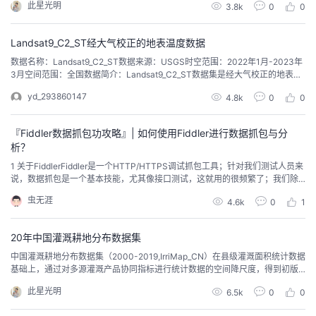
此星光明
3.8k
0
0
天传感器量测的反射率，包括了云层、气溶胶和气体的贡献，可通过辐射亮度
定标参数、太阳辐照度、太阳高度角和成像时间等几个参数计算得到。为了便
于在线分析存储...
Landsat9_C2_ST经大气校正的地表温度数据
​数据名称：Landsat9_C2_ST数据来源：USGS时空范围：2022年1月-2023年
3月空间范围：全国数据简介：Landsat9_C2_ST数据集是经大气校正的地表温
度数据，属于Collection2的二级数据产品，以开尔文为单位测量地球表面温
yd_293860147
4.8k
0
0
度，是全球能量平衡研究和水文模拟中的重要地球物理参数。地表温度数据还
有助于监测作物和植被健康状况，以及极端高温事件，如自然灾害(如火山爆
发、...
『Fiddler数据抓包功攻略』| 如何使用Fiddler进行数据抓包与分
析？
1 关于FiddlerFiddler是一个HTTP/HTTPS调试抓包工具；针对我们测试人员来
说，数据抓包是一个基本技能，尤其像接口测试，这就用的很频繁了；我们除
了进行数据抓包，平常用的最多还有实现伪造数据请求，或者伪造服务器的响
虫无涯
4.6k
0
1
应，做一些性能或者弱网测试等等。 2 Fiddler安装Fiddler下载官网；填写相关
信息，点击下载即可：还有一种安装方式是网上下载第三方的，然后解压直接
使用...
20年中国灌溉耕地分布数据集
中国灌溉耕地分布数据集（2000-2019,IrriMap_CN）在县级灌溉面积统计数据
基础上，通过对多源灌溉产品协同指标进行统计数据的空间降尺度，得到初版
全国2000-2019年逐年500米分辨率的灌溉耕地数据集（IrriMap_Syn）；基于
此星光明
6.5k
0
0
时空滤波准则从IrriMap_Syn中提取全国范围内的有效训练样本，采用优选的训
练特征参数和随机森林分类器，在遥感云计算平台上进行局部自适应分类，生...