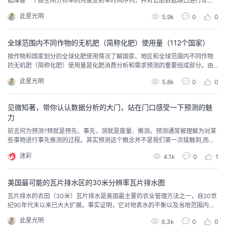
据库是一个高空间分辨率的月度反射率时间序列，并对云层数据缺口进行修
正。该数据集是通过融合陆地卫星和中分辨率成像光谱仪（MODIS）的时间序
此星光明
5.9k
0
0
列，以30米的分辨率创建的。该方法包括使用两个估计器，它们共同作用于消
除随机噪声，并使Landsat光谱反射率的偏差最小化。第一个估计器是一个最佳
内插器，它使用Landsat...
全球范围内不同作物的无机肥（简称化肥）使用量（112个国家）
​按作物和国家划分的全球化肥使用情况了解国家、地区和全球范围内不同作物
的无机肥（简称化肥）使用量是化肥消费分析和需求预测的重要组成部分。由
于难以收集，处理和验证也很费时，所以很少有关于作物用肥（FUBC）的良好
此星光明
5.8k
0
0
信息。为了填补这一空白，1992年，根据联合国粮食及农业组织（FAO）、国
际肥料开发中心（IFDC）和国际肥料协会（IFA）联合进行的专家调查，发表了
1990/1991年期间的第一份全...
见微知著，带你认认数据分析的大门，站在门口感受一下预测的魅
力
前言何为预测?预就是预先、事先，测就是度量、推测。预测通常被理解为对某
些事物进行事先推测的过程。其实预测这个概念并不是我们第一次接触到,而是
它从古至今都和我们的生活息息相关.而且在计算机技术飞速发展的DT时代,它
迷彩
4.1k
0
1
一直伴随着我们,充斥着生活的方方面面,我们每个人都想更准确地预见未来,来掌
握甚至改变事态的发展轨迹.所以用一句简单的话来概括就是:预测是一门研究未
来的学问。从古至今都有人不断在研究它...
美国最可能的瓦片排水区的30米分辨率瓦片排水图
​瓦片排水的农田（30米）瓦片排水是美国最主要的农业管理方法之一，自20世
纪90年代末以来已大大扩展。事实证明，它对地表水的平衡以及当地范围内的
水流数量和质量有影响。由于缺乏高分辨率、空间明确的美国毗连区瓦片排水
此星光明
6.3k
0
0
面积信息，瓦片排水对作物生产、水文和环境的影响在区域范围内难以捉摸。