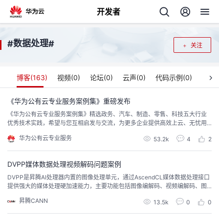
开发者
返
数据处理
#
#
关注
回
博客(
163
)
视频(
0
)
论坛(
0
)
云声(
0
)
代码示例(
0
)
《华为公有云专业服务案例集》重磅发布
《华为公有云专业服务案例集》精选政务、汽车、制造、零售、科技五大行业
个
优秀技术实践，希望与您互相启发与交流，为更多企业提供高效上云、无忧用
云新思路。
华为公有云专业服务
我
53.2k
4
2
人
的
DVPP媒体数据处理视频解码问题案例
主
DVPP是昇腾AI处理器内置的图像处理单元，通过AscendCL媒体数据处理接口
提供强大的媒体处理硬加速能力，主要功能包括图像编解码、视频编解码、图
开
页
像抠图缩放等。本期就分享几个关于DVPP视频解码问题的典型案例，并给出原
昇腾CANN
13.5k
0
0
因分析及解决方法。
发