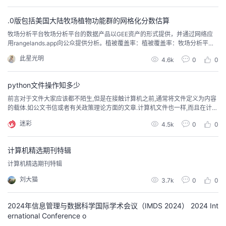
持
建
的字符串、列表、字典基础知识要有一定的了解。 1 字符串拼接 1.1 使用加号
证
实
的
(+)连接关于字符串的拼接最常用...
.0版包括美国大陆牧场植物功能群的网格化分数估算
议
验
收
​牧场分析平台牧场分析平台的数据产品以GEE资产的形式提供，并通过网络应
用rangelands.app向公众提供分析。植被覆盖率：植被覆盖率：牧场分析平台
（RAP）植被覆盖，3.0版包括美国大陆牧场植物功能群的网格化分数估算。19
藏
此星光明
4.6k
0
0
84年至今，每年的估计值都是以30米的空间分辨率产生的。六个植物功能组别
是一年生草本和草类、多年生草本和草类、灌木、树木、垃圾和裸地。覆盖物
的数值是以像素为单位的百...
python文件操作知多少
前言对于文件大家应该都不陌生,但是在接触计算机之前,通常将文件定义为内容
的载体.如公文书信或者有关政策理论方面的文章.计算机文件也一样,而且在计算
机中文件的类型更加丰富多样,用途广泛.有的是用来支撑程序运行的,有的只是单
迷彩
4.5k
0
0
纯用于数据存储,文件使用文件扩展名区分文件类型,比如我们常用图片格式,有.jp
g/.png/.gif,记事本保存的文字.txt,办公文档类型.docx/.pptx/.xlsx...
计算机精选期刊特辑
计算机精选期刊特辑
刘大猫
3.7k
0
0
2024年信息管理与数据科学国际学术会议（IMDS 2024） 2024 Int
ernational Conference o