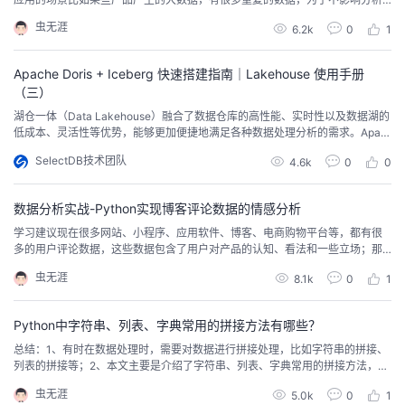
结果，我们可能需要对这些数据进行去重，删除重复的数据，提高分析效率等
我
注
的
开
虫无涯
6.2k
0
1
等。 2 字符串去重 2.1 for方法基本思路是for循环先遍历字符串；遍历的字符要
是没在结果字符串中，就添加到结果字符串即可。代码如下：import unittestcl
的
Programs
发
ass T...
Apache Doris + Iceberg 快速搭建指南｜Lakehouse 使用手册
（三）
支
者
湖仓一体（Data Lakehouse）融合了数据仓库的高性能、实时性以及数据湖的
低成本、灵活性等优势，能够更加便捷地满足各种数据处理分析的需求。Apac
he Doris 持续加深与数据湖的融合，已演进出一套成熟的湖仓一体解决方案。
持
学
SelectDB技术团队
4.6k
0
0
我们将通过一系列文章介绍 Apache Doris 与各类主流数据湖格式及存储系统的
湖仓一体架构搭建指南，包括 Hudi、Paimon、Iceberg、OSS、D...
我
堂
数据分析实战-Python实现博客评论数据的情感分析
学习建议现在很多网站、小程序、应用软件、博客、电商购物平台等，都有很
的
我
我
多的用户评论数据，这些数据包含了用户对产品的认知、看法和一些立场；那
么我们可以对这些数据进行情感分析，可以得到一些有价值的信息，帮助我们
虫无涯
8.1k
0
1
技
的
进一步提升产品价值或用户体验；本文主要针对某个博客的评论数据进行分
的
我
析，分析用户的情感变化，包括正面的、负面的情绪变化等；学习本文建议对P
ython的SnowNLP第三库有一定的了解，另外对...
Python中字符串、列表、字典常用的拼接方法有哪些？
术
云
课
的
我
总结：1、有时在数据处理时，需要对数据进行拼接处理，比如字符串的拼接、
列表的拼接等；2、本文主要是介绍了字符串、列表、字典常用的拼接方法，帮
支
声
程
认
的
我
助大家快速了解常用数据的拼接方法；3、文章中会简单用一些示例进行说明，
虫无涯
5.0k
0
1
通俗易懂，便于快速对知识的掌握；4、阅读建议：在阅读前，需要对Python