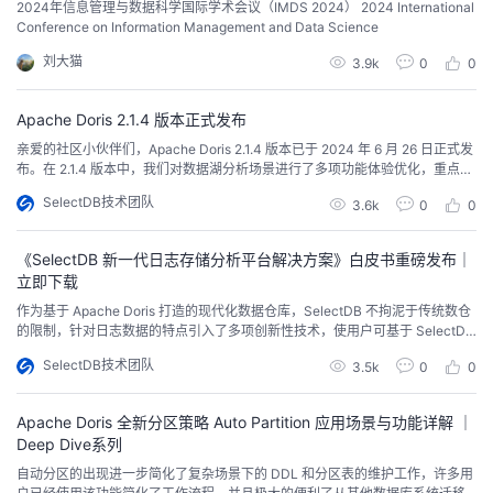
2024年信息管理与数据科学国际学术会议（IMDS 2024） 2024 International
Conference on Information Management and Data Science
刘大猫
3.9k
0
0
Apache Doris 2.1.4 版本正式发布
亲爱的社区小伙伴们，Apache Doris 2.1.4 版本已于 2024 年 6 月 26 日正式发
布。在 2.1.4 版本中，我们对数据湖分析场景进行了多项功能体验优化，重点修
复了旧版本中异常内存占用的问题，同时提交了若干改进项以及问题修复，进
SelectDB技术团队
3.6k
0
0
一步提升了系统的性能、稳定性及易用性，欢迎大家下载使用。官网下载页：h
ttps://doris.apache.org/download/GitH...
《SelectDB 新一代日志存储分析平台解决方案》白皮书重磅发布｜
立即下载
作为基于 Apache Doris 打造的现代化数据仓库，SelectDB 不拘泥于传统数仓
的限制，针对日志数据的特点引入了多项创新性技术，使用户可基于 SelectDB
构建开放、高性能、低成本、统一的日志存储分析平台， 截至目前已在近百家
SelectDB技术团队
3.5k
0
0
行业内知名企业中落地。
Apache Doris 全新分区策略 Auto Partition 应用场景与功能详解 ｜
Deep Dive系列
自动分区的出现进一步简化了复杂场景下的 DDL 和分区表的维护工作，许多用