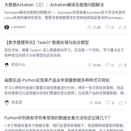
大数据Azkaban（三）：Azkaban编译及报错问题解决
者
​Azkaban编译及报错问题解决一、Azkaban资源准备Azkaban官方并没有提供
Linux系统的编译安装包，需要读者根据需求在官网选择指定版本的Azkaban源
文件，然后进行编译打包。 Azkaban最新源文件地址为https://github.
我
Lansonli
3.3k
0
0
com/azkaban/azkaban，读者可以使用Git工具拉取或者直接下载ZIP压缩包。
编译Azkaban...
的
我
【数学建模导论】Task01 数据处理与拟合模型
现在开始，跟着 Task01 进入数据类的学习，实现每一个代码。 学习重点在于
博
的
我
各种常见的统计分析模型的区别总结
机动人心
6.0k
0
0
客
论
的
我
画图实战-Python实现某产品全年销量数据多种样式可视化
坛
圈
的
我
学习心得有时候我们需要对某些数据进行分析，得到一些可视化效果图，而这
些效果图可以直观展示给我们数据的变化趋势；比如某产品的月销量数据、销
子
直
的
我
售额的地区分布、销售增长和季节的变化情况、产品的贡献度分析等等；本文
虫无涯
8.1k
0
1
主要针对某产品全年销量数据，绘制各种不同样式的图表，以不同样式展示数
我
播
活
的
据；学习本文建议对Python的matplotlib第三库有一定的了解。 Matplotlib说明
什么是Matplot...
Python中列表和字符串常用的数据去重方法你还记得几个？
我
动
关
的
1 关于数据去重关于数据去重，咱们这里简单理解下，就是删除掉重复的数据；
应用的场景比如某些产品产生的大数据，有很多重复的数据，为了不影响分析