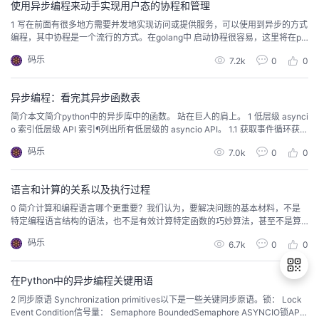
使用异步编程来动手实现用户态的协程和管理
1 写在前面有很多地方需要并发地实现访问或提供服务，可以使用到异步的方式
编程，其中协程是一个流行的方式。在golang中 启动协程很容易，这里将在py
thon中也实现类似的功能。channel 用于在协程直接通信，并且可以根据chan
码乐
7.2k
0
0
nle条件退出协程，一个缓冲channel定义如下chanNoSize = make(chan int)
chanWithSize = ma...
异步编程：看完其异步函数表
简介本文简介python中的异步库中的函数。 站在巨人的肩上。 1 低层级 asynci
o 索引低层级 API 索引¶列出所有低层级的 asyncio API。 1.1 获取事件循环获取
当前运行的事件循环 首选 函数：asyncio.get_running_loop() 获得一个事件循
码乐
7.0k
0
0
环实例(当前或通过策略)：asyncio.get_event_loop()通过当前策略将事件循环
设置当前...
语言和计算的关系以及执行过程
0 简介计算和编程语言哪个更重要？我们认为，要解决问题的基本材料，不是
特定编程语言结构的语法，也不是有效计算特定函数的巧妙算法，甚至不是算
法的数学分析和计算基础，而是用于控制大 型软件系统的智能复杂性的技术。
码乐
6.7k
0
0
继续攀登。 1 计算的执行过程数学提供了一个精确处理“是什么”概念的框架。计
算提供了一个精确处理“如何做”概念的框架。计算机语言不仅是让计算机执行操
作的一种方式， 而且还是一种表达方法...
在Python中的异步编程关键用语
2 同步原语 Synchronization primitives以下是一些关键同步原语。锁： Lock
Event Condition信号量： Semaphore BoundedSemaphore ASYNCIO锁API