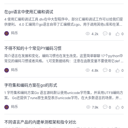
持
建
第一个左括号 匹配 第一个右括号。推广到 开闭校验，如 html。我们将使用...
证
实
的
在go语言中使用汇编和调试
议
验
收
4 使用汇编和调试工具 dlv在中大型程序中，部分汇编和调试工作可以给我们提
供便利。 4.0 汇编简介go语言自带了汇编模式cgo，用于调用其他c库和在某些
场景调试程序。官方文档： golang.org/doc/asmgo汇编需要在go包中使用，必
藏
码乐
4.2k
0
0
须指明当前包名等信息。汇编代码中定义的变量和函数要被其他Go语言引用，
还需要通过Go语言代码将汇编定义的符号声明出来。用于变量和函数的定义的
Go...
不得不知的十个常见PY编码习惯
简介语言在发展和变化，编码习惯也在发生改变。这里简单聊聊 17个python中
常见的编码习惯或者风格。 1,可变数据结构： 注意在函数变量不要使用它def fo
o(x=[]): x.append(1) print(x) >>>foo()[1]>>>foo()[1,1]>>>foo()[1,1,1]def foo(p
码乐
4.8k
0
0
=None): if p is None: p = ...
字符集和编码方案在go的形式
1 字符集和编码方案Go 语言源码默认使用unicode字符集，并采用UTF8编码方
案。 Go还提供了rune原生类型表示unicode字符。在大多数语言的场景，并不
需要深入了解字符集和字符编码方案。但是，在涉及不同字符集的转换或同一
码乐
7.9k
0
0
字符集不同编码方案之间的转换时，了解字符原理和字符编码方案就显得非常
必要了。 这里介绍 Go的Unicode字符表示以及如何使用Go进行字符编码方案
转换。st...
不同语言产品的内建单测框架和指令对比