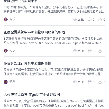
矩阵协议中的实现细节
3 简介矩阵协议是一个开源的安全的，分布式通信协议，它是开放的标准，但
是有哪些功能？也可以执行计算，并且跟踪过程。支持发送SMS消息,支持JSO
N的传输HTTP。支持渲染 LaTeX。显示实时天气状态。安全特征是端到端加密
码乐
2.8k
0
0
的。双重延申验证(Megolm)。公开审计该过程，并且是分布式的，去中心化M
LS。它支持与处于不同服务器的用户交谈，这一点是 iRC类型的 IM服务器很难
做到的。 3.1...
正确配置系统中web和物联网服务的权限
1 文件权限操作指令的原理关于文件中数据的访问操作代码，主要涉及linux系
统 5 个文件: block_dev.c、file_dev.c、char_dev.c、pipe.c 和read_write.c。
前 4 个文件可以认为是块设备、字符设备、管道设备和普通文件与文件读写系
码乐
2.6k
0
0
统调用的接口程序，它们共同实现了 read_write.c 中的read和 write0系统调用
函数。通过对被操作文...
多任务处理计算机中发生的事情
简介通常了解一个事情的发生过程，可以帮助我们优化设计，通过更改功能组
件满足不同的需求，让我们再次通过linux系统计算机回顾计算机的计算过程系
统。 1 计算机启动时发生了什么没有程序运行的计算机只是一堆电子器件。打
码乐
2.6k
0
0
开计算机时，计算机要做的第一件事是启动一个称为“操作系统(operating syst
em)”的特殊程序。操作系统的工作是通过处理控制计算机硬件的混乱细节来帮
助其他计算机程序运行...
占位符和运算符:在go语言中处理数据
简介本文记录几个go语言的特征。 1 初始化 数据在 Go 中，任何类型在未初始
化时都对应一个零值：bool 布尔类型是 false ， var boo1 bool fmt.Println(boo