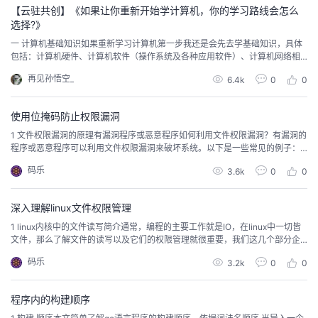
【云驻共创】《如果让你重新开始学计算机，你的学习路线会怎么
者
选择?》
一 计算机基础知识如果重新学习计算机第一步我还是会先去学基础知识，具体
包括：计算机硬件、计算机软件（操作系统及各种应用软件）、计算机网络相
我
关的内容。操作系统：了解操作系统的基本原理，包括进程管理、内存管理、
再见孙悟空_
6.4k
0
0
文件系统、设备驱动等，并尝试使用Linux系统进行实践。office办公软件：这
的
我
块我感觉真的很重要，尤其是职业生涯后面可能转业务或者项目经理后经常要
编写各类的文档，如项目方案、预算报价、招...
使用位掩码防止权限漏洞
博
的
我
1 文件权限漏洞的原理有漏洞程序或恶意程序如何利用文件权限漏洞？有漏洞的
程序或恶意程序可以利用文件权限漏洞来破坏系统。以下是一些常见的例子：
客
论
的
我
利用缓冲区溢出漏洞获取权限:攻击者可以利用缓冲区溢出漏洞来执行任意代
码乐
3.6k
0
0
码。如果目标程序具有高权限，则攻击者可以使用该代码来获取对系统关键文
件的访问权限。利用特权提升漏洞获取root权限:攻击者可以利用特权提升漏洞
坛
圈
的
我
来获取 root 权限。一旦拥有 root...
深入理解linux文件权限管理
1 linux内核中的文件读写简介通常，编程的主要工作就是IO，在linux中一切皆
子
直
的
我
文件，那么了解文件的读写以及它们的权限管理就很重要，我们这几个部分企
图一窥其貌。对于 Linux 系统，所有输入输出都是通过读写文件完成的。因为
码乐
3.2k
0
0
我
播
活
的
所有的外围设备都是以文件形式在系统中呈现，这样使用统一的文件句柄就可
以处理程序与外设之间的所有访问操作。实际运行中的应用程序一般不直接调
用 Liux 的系统调用 (...
我
动
关
的
程序内的构建顺序