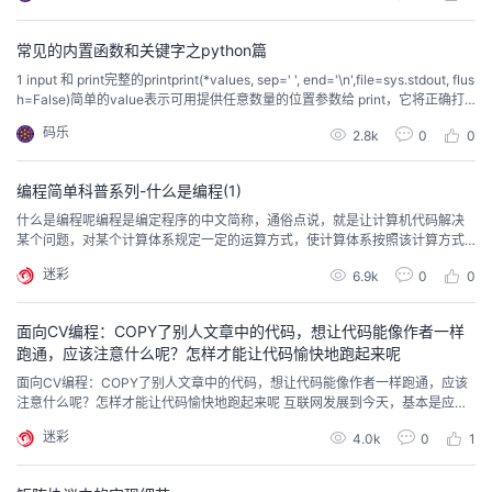
ass'...
常见的内置函数和关键字之python篇
1 input 和 print完整的printprint(*values, sep=' ', end='\n',file=sys.stdout, flus
h=False)简单的value表示可用提供任意数量的位置参数给 print，它将正确打
印。 默认使用空格分隔使用print将输出打印到文件 with open('test.txt', 'w') as
码乐
2.8k
0
0
f: print("hello!...
编程简单科普系列-什么是编程(1)
什么是编程呢编程是编定程序的中文简称，通俗点说，就是让计算机代码解决
某个问题，对某个计算体系规定一定的运算方式，使计算体系按照该计算方式
运行，并最终得到相应结果的过程。广义上来说，编程也不仅仅是指关于计算
迷彩
6.9k
0
0
机的范畴，现在通常也指可以diy的东西，可以通过自己想法进行自定义的东
西。当然我们这里所说的是指计算机编程.因为计算机是不能直接听懂我们人说
话的，没办法直接沟通，所以我们需要通过编程语言来跟...
面向CV编程：COPY了别人文章中的代码，想让代码能像作者一样
跑通，应该注意什么呢？怎样才能让代码愉快地跑起来呢
面向CV编程：COPY了别人文章中的代码，想让代码能像作者一样跑通，应该
注意什么呢？怎样才能让代码愉快地跑起来呢 互联网发展到今天，基本是应有
尽有，五花八门，只有你想不到，毕竟林子大了，除了鸟还有其他飞禽走兽。
迷彩
4.0k
0
1
现在都流行面向互联网编程，或者准确点说是面向百度Goggle编程，CV大法作
为一门正派武功,显然人人都得到了真传。这事说来话长，估计得从混沌初开，
盘古开天地说起，所以这里省略掉…一千个...