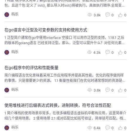
1 构建 顺序本文简单了解go语言程序的构建顺序。依据词法名顺序.当导入一个
包，且这个包 定义了 init(), 那么导入时init()将被执行。具体执行顺序:全局变量
我
注
的
开
定义时的函数 import 执行导入 -> cont 执行常量 --> var 执行变量 --> 执行初
码乐
3.8k
0
0
始化 init() --> 执行 main()----> main import pk1 ---...
的
Programs
发
在go语言中泛型及可变参数的支持和使用方式
支
者
1 泛型简介通常在go中使用interface 空接口 可以用作泛型的支持。1.18.1 之后
的版本的golang语言 已经支持泛型。那么，泛型可以提升什么？对任何元素类
型的切片，映射，通道进行操作的函数。对切片或map 元素 进行计算的函数，
持
学
码乐
4.3k
0
0
例如最大，最小，平均，模式，标准偏差.切片或map 的转换函数，如缩放切片.
在channel 通道运行的功能，例如将两个通道组合为一个通道.类型近似...
我
堂
在go程序中的评估和性能衡量
简介编程语言优化意味着采用工作应用程序并提高其性能。优化的程序做同样
的
我
我
的事情，只是需要更少的资源。 1.1 衡量性能我们在优化时通常想到的资源是运
行速度，但减少内存使用、启动时间、持久存储大小或网络带宽也很重要。所
码乐
3.6k
0
0
技
的
有物理资源都有一定的成本——即使成本主要是浪费在人力上——所以优化工
的
我
作通常会得到回报。在计算的早期曾经有一段时间，熟练的程序员可以将整个
硬件架构和编译器管道牢记在心，并通过认真思考...
使用堆栈进行后缀表达式转换，进制转换，符号合法性匹配
术
云
课
的
我
1 简介堆栈的使用场景非常多，在很多编程语言虚拟机中都有应用，这里简单介
绍几个使用场景。 2 使用场景 2.1 成对匹配比如括号验证，简单括号匹配。栈也
支
声
程
认
的
我
可以用于 XML,HTML的成对的关键字匹配校验。括号一般用来指定表达式的运
码乐
6.4k
0
0
算优先级，多层括号的层级是否正确如，((()), ())))))。规则，按栈的方式取值，