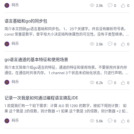
1) // falseint 整型是 0 var in2 int fmt.Println(in2) // 0byte 是0， var bt2 byte f
码乐
2.9k
0
0
mt.Println(bt2) // ...
语言基础和go的同步包
简介本文回顾go语言基础和同步包。 1， 25个关键字。并且没有解析符号表。
const 常量是数字，首字母大小决定结构体属性的可见性。没有子类型继承。隐
式的接口，implements 声明内存总是初始化零值go1 规范： interface 水平组
码乐
2.9k
0
0
合， 满足依赖抽象，里氏替换，接口隔离 type embedding 垂直组合， 通过方
法名 匹配和调用函数。 通过 例程 gorou...
go语言通道的基本特征和使用场景
简介本文简单介绍go语言的特征，通道的特征和使用场景。不要使用共享内存
通信，在通信时共享内存。 1 channel 3个状态未初始化状态，只进行声明，或
者手动赋值 nilnil正常channel 可读或可写active已关闭，千万不要误认为 cha
码乐
6.2k
0
0
nnel关闭后，值为nilclosed使用场景广播，如消费者/生产者模型交换数据并发
控制显示通知等每个channel内部实现都有三个队列接收消息...
记录一次我是如何通过编程语言搞乱IDE
1 前提我们有一个如下需求：计算 从0 到 1290 的数字，按如下规则计数： 如
果 这个数是 2的倍数，则计数器 +1 如果 这个数是 3的倍数，则计数器 +2 如果
这个数是 4的倍数，则计数器 +3 如果 这个数是 5的倍数，则计数器 +4每次计
码乐
5.6k
0
0
算循环累加计数器，并输出计数器的值。我们有如下代码：package mainimpo
rt ( "fmt") var D int ...