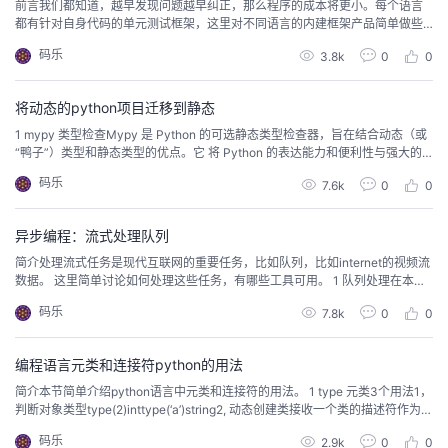
前言我们都知道，越早发现问题越早纠正，那么程序的成本将更小。每个语言
都有针对自身代码的单元测试框架，这里对不同语言的内建框架产品简单做些
对比介绍，友善提醒，本文较长。 1 go 的内建框架 1.1 调试并发程序go是 多线
码乐
3.8k
0
0
程的， 也就是基于消息传递的并发。多线程和基于消息的并发编程是等价的。
多线程并发模型可以容易对应到多核处理器，主流操作系统也提供了系统级的
多线程支持。go 语言是基于消...
将动态的python项目迁移到静态
1 mypy 类型检查Mypy 是 Python 的可选静态类型检查器，旨在结合动态（或
“鸭子”）类型和静态类型的优点。它 将 Python 的表达能力和便利性与强大的
类型系统和编译时类型检查相结合。Mypy 类型检查标准 Python 程序；使用任
码乐
7.6k
0
0
何 Python VM 运行它们，基本上没有运行时开销。python的类型系统：将现
有代码迁移到静态类型，一次一个函数。您可以在程序、模块或表...
异步编程：流式处理队列
简介处理流式任务是现代互联网的重要任务，比如队列，比如internet的视频流
数据。 这里简单讨论如何处理这些任务，有哪些工具可用。 1 队列处理在本文
档中 “协程” 可用来表示两个紧密关联的概念:协程函数: 定义形式为 async def
码乐
7.8k
0
0
的函数;协程对象: 调用 协程函数 所返回的对象。asyncio 也支持旧式的 基于生
成器的 协程。 1.1 首先看一个：线程添加和取出from qu...
编程语言元类和连接符python的用法
简介本节简单介绍python语言中元类和连接符的用法。 1 type 元类3个用法1，
判断对象类型type(2)inttype(‘a’)string2, 动态创建类接收一个类的描述符作为参
数，然后返回一个类type(类名，父类元组(针对继承的场景，可以为空)，包含
码乐
2.9k
0
0
属性的字典(名称和值))class myclass: pass等价与 mySingClass = type('mycl