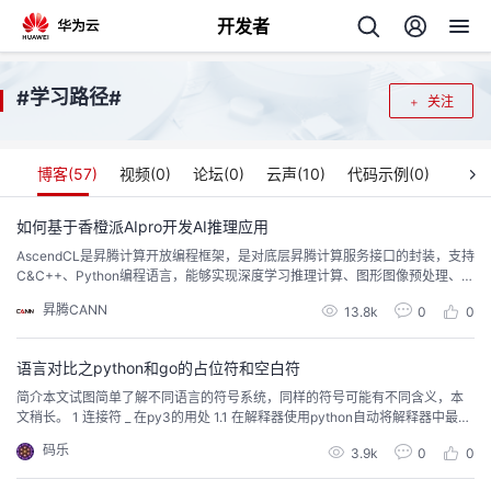
开发者
返
学习路径
#
#
关注
回
博客(
57
)
视频(
0
)
论坛(
0
)
云声(
10
)
代码示例(
0
)
如何基于香橙派AIpro开发AI推理应用
AscendCL是昇腾计算开放编程框架，是对底层昇腾计算服务接口的封装，支持
个
C&C++、Python编程语言，能够实现深度学习推理计算、图形图像预处理、单
算子加速计算等能力。掌握了AscendCL的编程方法就意味着可以在香橙派AIpr
昇腾CANN
我
13.8k
0
0
人
o开发板上充分利用昇腾的算力资源，能够基于深度学习算法开发图片分类、目
标检测等一系列深度学习推理计算程序。
的
语言对比之python和go的占位符和空白符
主
简介本文试图简单了解不同语言的符号系统，同样的符号可能有不同含义，本
文稍长。 1 连接符 _ 在py3的用处 1.1 在解释器使用python自动将解释器中最后
开
页
一个表达式的值存储到名为 _ 的 特定变量中。如果需要，还可将这些值分配给
码乐
3.9k
0
0
其他变量 >>> 6 6 >>> _ 6 1.2 忽略值如果您不想在解包时使用特定值，只需将
发
该值分配给 _忽略意味着将值分配给 特殊变量 und...