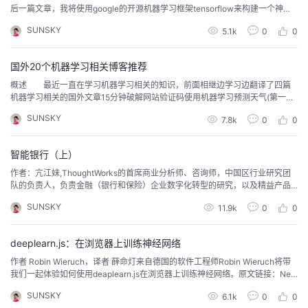
后一篇文章，我将使用google的开源机器学习框架tensorflow来构建一个神经
网络回归器。关于tensorflow的介绍、安装、入门，请自己google，这里就不
SUNSKY
5.1k
0
0
做讲述。 这篇文章我主要讲解一下几点：了解人工神经网络理论tensorflo
w高级API:Estimators构建DNN模型预测天气人工神经网络基础理论 ...
国外20个机器学习相关博客推荐
概述 最近一直在学习机器学习相关的知识，前面相继边学习边翻译了四篇
机器学习相关的国外文章15分钟破解网站验证码使用机器学习预测天气(第一部
分)使用机器学习预测天气(第二部分)使用机器学习预测天气(第三部分) 今天
SUNSKY
7.8k
0
0
我就把我平时看到的一些国外的关于机器学习的博客和新闻站，分享给大家。
Machine Learning - Reddit网址：点击前往介绍：关于大名鼎鼎的Reddit，相
信我不用多...
智能银行（上）
作者：亢江妹,ThoughtWorks的首席商业分析师、咨询师，中国区行业研究团
队的负责人，负责金融（银行和保险）企业数字化转型的研究，以及精益产品
创新方法的咨询。摘要：人工智能和机器学习等新兴技术是银行业变革的催化
SUNSKY
11.9k
0
0
剂，会让传统银行以一个全新的运营模式实现新的可持续增长，成为“智能银
行”。 新科技并不会摧毁传统金融服务公司，新兴金融科技公司也没有这个能
量。打败传统金融服务公司的是其内部那些不...
deeplearn.js：在浏览器上训练神经网络
作者 Robin Wieruch，译者 薛命灯来自德国的软件工程师Robin Wieruch将带
我们一起体验如何使用deaplearn.js在浏览器上训练神经网络。原文链接：Neu
ral Networks in JavaScript with deeplearn.js 。最近我写了一些文章，介绍如
SUNSKY
6.1k
0
0
何使用JavaScript实现基础的机器学习算法。我基于Node的math.js从头开始