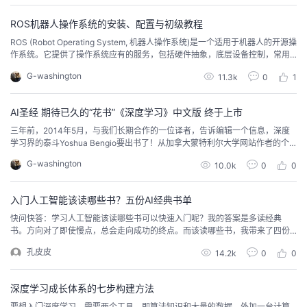
实现了这...
ROS机器人操作系统的安装、配置与初级教程
ROS (Robot Operating System, 机器人操作系统)是一个适用于机器人的开源操
作系统。它提供了操作系统应有的服务，包括硬件抽象，底层设备控制，常用
函数的实现，进程间消息传递，以及包管理。它也提供用于获取、编译、编
G-washington
11.3k
0
1
写、和跨计算机运行代码所需的工具和库函数。在某些方面ROS相当于一种“机
器人框架”。
AI圣经 期待已久的“花书”《深度学习》中文版 终于上市
三年前，2014年5月，与我们长期合作的一位译者，告诉编辑一个信息，深度
学习界的泰斗Yoshua Bengio要出书了！从加拿大蒙特利尔大学网站作者的个
人网页上我们看到，深度学习领域的第一本书”花书“赫然在目。
G-washington
10.0k
0
0
入门人工智能该读哪些书？五份AI经典书单
快问快答：学习人工智能该读哪些书可以快速入门呢？我的答案是多读经典
书。方向对了即使慢点，总会走向成功的终点。而该读哪些书，我带来了四份
书单。人工智能有多火，相信铺天盖地的新闻已经证实了这一点，不可否认，
孔皮皮
14.2k
0
0
我们已经迎来了人工智能的又一次高潮。与前几次人工智能的飞跃相比，这一
次人工智能突破将软件算法、高并发硬件系统以及大数据有机地结合在一起，
进而将人工智能推向了最接近人类智能的制高点。我在招聘网站...
深度学习成长体系的七步构建方法
要想入门深度学习，需要两个工具，即算法知识和大量的数据，外加一台计算