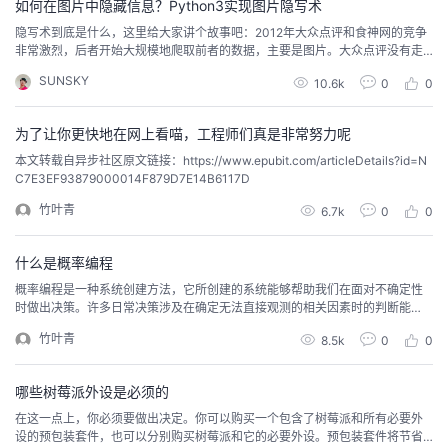
如何在图片中隐藏信息？Python3实现图片隐写术
持
建
证
实
的
隐写术到底是什么，这里给大家讲个故事吧：2012年大众点评和食神网的竞争
非常激烈，后者开始大规模地爬取前者的数据，主要是图片。大众点评没有走
议
验
收
中国的司法流程，而是直接向APP STORE提交了证据，使食神的APP下架2
SUNSKY
10.6k
0
0
次。这些证据就是食神爬取的图片，图片中用隐写术嵌入了大众点评的版权信
息！这是如何实现的呢？下面有一张lenna的图片:提取该图片的绿色分量：取绿
藏
色分量的最低位，如果是1就设置图片...
为了让你更快地在网上看喵，工程师们真是非常努力呢
本文转载自异步社区原文链接：https://www.epubit.com/articleDetails?id=N
C7E3EF93879000014F879D7E14B6117D
竹叶青
6.7k
0
0
什么是概率编程
概率编程是一种系统创建方法，它所创建的系统能够帮助我们在面对不确定性
时做出决策。许多日常决策涉及在确定无法直接观测的相关因素时的判断能
力。历史上，帮助在不确定性下做出决策的方法之一是使用概率推理系统。概
竹叶青
8.5k
0
0
率推理将我们对某种情况的认识和概率法则结合起来，确定无法观测的决策关
键因素。直到最近，概率推理系统的范围仍然有限，难以应用到许多现实情况
中。概率编程是一种新方法，它使概率推理系统更容易构建，适...
哪些树莓派外设是必须的
在这一点上，你必须要做出决定。你可以购买一个包含了树莓派和所有必要外
设的预包装套件，也可以分别购买树莓派和它的必要外设。预包装套件将节省