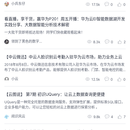
数据库审计和防注入攻击等功能，保障云上数据库的安全。
小兵东仔
17.5k
0
0
我
注
的
开
看直播，享干货，赢华为P20！周五开播：华为云EI智能数据湖开发
的
Programs
发
实践分享、大数据智能分析技术解密
一大批干货即将抵达现场！同学们快收藏观看起来！
支
者
领到了黑色的数字云宝
8.3k
0
2
持
学
【中云微迅】中云人脸识别云考勤入驻华为云市场，助力业务上云
我
堂
2018年8月8日，中云微迅信息技术有限公司入驻华为云市场，在华为云市场发
布了中云人脸识别云考勤产品，能够提供人脸识别考勤、门禁、智能电控的能
力，帮助企业和用户快速便捷解决考勤问题，打造智能物联应用场景的办公新
的
我
我
小云
12.5k
0
0
时代。这款产品有哪些功能，又如何使用呢？一起来了解一下。
技
的
的
我
【云图说】 第7期 初识UQuery：让云上数据查询更便捷
UQuery是一种完全托管的数据查询服务，支持弹性扩展，提供标准SQL接口，
术
云
课
的
我
企业多租户能力，可以让您轻松的对云上数据进行探索分析 。
阅识风云
9.8k
4
7
支
声
程
认
的
我