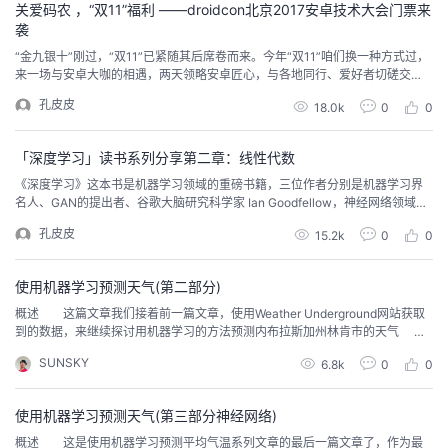
关爱码农 ，“双11”福利 ——droidcon北京2017安卓技术大会门票来
袭
“金九银十”刚过，“双11”已紧随其后席卷而来。今年“双11”咱们换一种方式过，
来一场与安卓大咖的相遇，两天领略安卓匠心，与各地同行、爱好者切磋交
流、提升锐变吧！为迎接“双11”，droidcon北京2017安卓技术大会特推出优惠
孔皮皮
18.0k
0
0
活动，现有机会获得价值2000元的大会门票。（50张，先到先得哦）droidco
n北京2017安卓技术大会全球开发者的一次顶级盛会中国安卓领域唯一饕餮盛
宴现诚邀您的...
「深度学习」读书系列分享第二章：线性代数
《深度学习》这本书是机器学习领域的重磅书籍，三位作者分别是机器学习界
名人、GAN的提出者、谷歌大脑研究科学家 Ian Goodfellow，神经网络领域创
始三位创始人之一的蒙特利尔大学教授 Yoshua Bengio（也是 Ian Goodfellow
孔皮皮
15.2k
0
0
的老师）、同在蒙特利尔大学的神经网络与数据挖掘教授 Aaron Courville。只
看作者阵容就知道这本书肯定能够从深度学习的基础知识和原理...
使用机器学习预测天气(第二部分)
概述 这篇文章我们接着前一篇文章，使用Weather Underground网站获取
到的数据，来继续探讨用机器学习的方法预测内布拉斯加州林肯市的天气
上一篇文章我们已经探讨了如何收集、整理、清洗数据。这篇文章我们将使用
SUNSKY
6.8k
0
0
上一篇文章处理好的数据，建立线性回归模型来预测天气。为了建立线性回归
模型，我要用到python里非常重要的两个机器学习相关的库：Scikit-Learn和S
tatsMod...
使用机器学习预测天气(第三部分神经网络)
概述 这是使用机器学习预测平均气温系列文章的最后一篇文章了，作为最