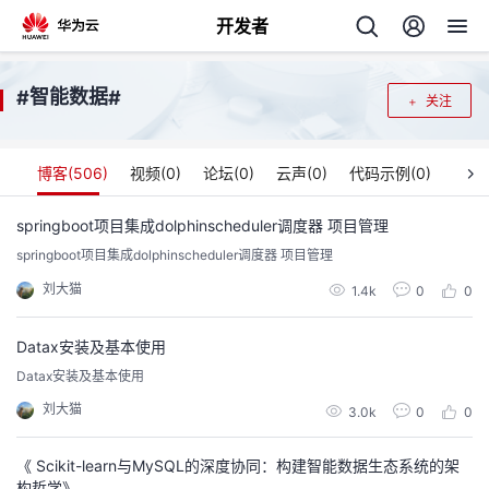
开发者
返
智能数据
#
#
关注
回
博客(
506
)
视频(
0
)
论坛(
0
)
云声(
0
)
代码示例(
0
)
springboot项目集成dolphinscheduler调度器 项目管理
springboot项目集成dolphinscheduler调度器 项目管理
个
刘大猫
1.4k
0
0
我
人
Datax安装及基本使用
的
主
Datax安装及基本使用
刘大猫
3.0k
0
0
开
页
《 Scikit-learn与MySQL的深度协同：构建智能数据生态系统的架
发
构哲学》