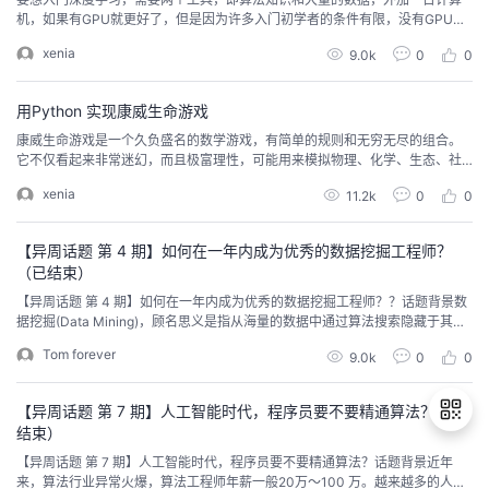
机，如果有GPU就更好了，但是因为许多入门初学者的条件有限，没有GPU也
可以，本书的许多讲解都是基于Mac笔记本完成的。我把深度学习知识体系的
xenia
9.0k
0
0
构建过程整理成如图所示的7个步骤。下面就来详细介绍一下这7个步骤。1．学
习或者回忆一些数学知识因为计算机能做的就只是计算，所以人工智能更多地
来说还是数学问题[1]。我们的目标是训练出一...
用Python 实现康威生命游戏
康威生命游戏是一个久负盛名的数学游戏，有简单的规则和无穷无尽的组合。
它不仅看起来非常迷幻，而且极富理性，可能用来模拟物理、化学、生态、社
会等等各种现象。在国内外，都有很多小组专门研究这个游戏，并创造出了许
xenia
11.2k
0
0
多惊为天人的模型。本课程将使用 pygame 模块来实现这样一个游戏，让你在
趣味游戏中提升对 Python 的理解，入门 pygame。本教程由 Eric_Wenyi 发布
在 实验楼，完整教...
【异周话题 第 4 期】如何在一年内成为优秀的数据挖掘工程师？
（已结束）
【异周话题 第 4 期】如何在一年内成为优秀的数据挖掘工程师？？话题背景数
据挖掘(Data Mining)，顾名思义是指从海量的数据中通过算法搜索隐藏于其中
信息的过程，它是数据库知识发现中的一个步骤。近年来，数据挖掘引起了信
Tom forever
9.0k
0
0
息产业界的极大关注。数据挖掘能够将大量数据转换成有用的信息和知识，并
可以广泛用于各种应用于各行各业，例如商务管理、生产控制、市场分析、工
程设计和科学探索等。早在2009年...
【异周话题 第 7 期】人工智能时代，程序员要不要精通算法？（已
结束）
【异周话题 第 7 期】人工智能时代，程序员要不要精通算法？话题背景近年
来，算法行业异常火爆，算法工程师年薪一般20万～100 万。越来越多的人学