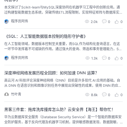
本文探讨了Scikit-learn与MySQL深度协同在机器学习工程中的创新应用。通
者
过构建智能数据生态系统，突破传统ETL流程限制，实现特征矩阵与数据库实时
状态的动态关联。文章从流式接口、神经形态架构、分形计算、事务日志改造
程序员阿伟
2.0k
0
0
等方面，阐述了二者协同带来的性能突破。同时，时空折叠效应、超维稳定性
我
保障及元学习进化等特性，为通用人工智能提供了坚实基座。
《SQL：人工智能数据版本控制的隐形守护者》
的
我
在人工智能领域，数据版本控制至关重要，而SQL作为结构化查询语言，在这
一环节中发挥着不可或缺的作用。通过强大的查询、筛选和事务管理能力，SQ
博
的
我
L实现数据版本的唯一标识、详细记录及高效对比，助力团队协作中的数据共享
程序员阿伟
1.3k
0
0
与同步。它确保了数据的可追溯性、一致性和安全性，为AI模型训练提供了稳
客
论
的
我
定基础。尽管不如某些前沿算法引人注目，SQL却以稳健表现支持着人工智能
技术的发展，是保障项目效率与可靠性的关键工具。
深度神经网络发展历程全回顾：如何加速 DNN 运算？
坛
圈
的
我
高云河 AI 科技评论深度神经网络（DNN）目前是许多现代 AI 应用的基础。自
从 DNN 在语音识别和图像识别任务中展现出突破性的成果，使用 DNN 的应用
数量呈爆炸式增加。这些 DNN 方法被大量应用在无人驾驶汽车，癌症检测，游
子
直
的
我
竹叶青
8.6k
0
0
戏 AI 等方面。在许多领域中，DNN 目前的准确性已经超过人类。与早期的专
家手动提取特征或制定规则不同，DNN 的优越性能来自于在大量数据上使用统
我
播
活
的
计学习方法，...
黑客三件套：拖库洗库撞库怎么防？云安全界【海王】帮你忙！
华为云数据库安全服务（Database Security Service）是一个智能的数据库安
我
动
关
的
全防护服务，基于反向代理及机器学习机制，提供敏感数据发现、数据脱敏、