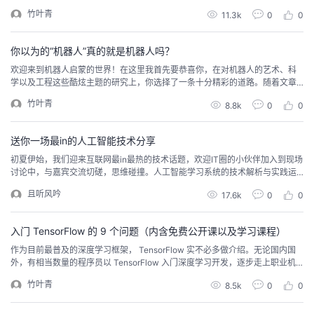
你的时间，但是会花费更多的钱。单独购买所有的东西会比较省钱，但是会花
竹叶青
11.3k
0
0
费一些时间。所以，购买之前你要综合考虑。警告关于购买外设在你购买树莓
派和外设之前，请注意阅读本章剩下的内容。你需要知道一些重要的事情以避
免浪费时间和金钱。以下各节描述的是启动和运行树莓派所需...
你以为的“机器人”真的就是机器人吗？
欢迎来到机器人启蒙的世界！在这里我首先要恭喜你，在对机器人的艺术、科
学以及工程这些酷炫主题的研究上，你选择了一条十分精彩的道路。随着文章
的开始，你即将踏上一个充满乐趣的旅程，而在这段旅程结束时，当电影和文
竹叶青
8.8k
0
0
章中出现有关机器人和动物的内容时，你将可以就其中的真实性分析得头头是
道。你对此的深入见解会给身边的人留下深刻的印象，此外更难能可贵的就
是，通过文章的阅读，你将会有能力更好地去开发和编程打造属...
送你一场最in的人工智能技术分享
初夏伊始，我们迎来互联网最in最热的技术话题，欢迎IT圈的小伙伴加入到现场
讨论中，与嘉宾交流切磋，思维碰撞。人工智能学习系统的技术解析与实践运
用时间 ：5月20日14:00地点 ：北京市朝阳区利泽中路启明国际大厦A座12层科
且听风吟
17.6k
0
0
技寺创业空间（望京店）主办单位阿里巴巴文化娱乐集团六点一刻联合主办人
民邮电出版社活动背景TensorFlow是谷歌基于DistBelief进行研发的第二代人
工智能学习系统...
入门 TensorFlow 的 9 个问题（内含免费公开课以及学习课程）
作为目前最普及的深度学习框架， TensorFlow 实不必多做介绍。无论国内国
外，有相当数量的程序员以 TensorFlow 入门深度学习开发，逐步走上职业机
器学习工程师的道路。然而， TensorFlow 有一定的使用门槛。不管是编程范
竹叶青
8.5k
0
0
式，还是数学统计基础，都为非机器学习与数据科学背景的伙伴们带来一定的
上手难度，更不要提处理不同任务时需面对的各类算法模型。免费福利：04 月
20 日晚，...