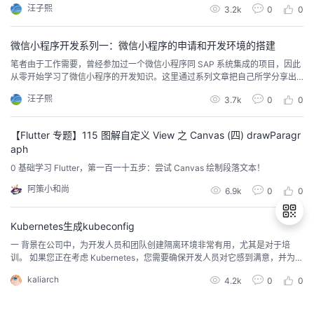
汪子熙
3.2k
0
0
序的视图和控制器，以及微信调试器的用法已经有了一个最基本的认识了。在
这个基础上，让我们进一步学习微信小程序控制器，掌握在小程序控制器中响
应用户输入的方法。这个例子很简单，在微信小程序的...
微信小程序开发系列一：微信小程序的申请和开发环境的搭建
笔者由于工作需要，曾经参加过一个微信小程序同 SAP 系统集成的项目，因此
从零开始学习了微信小程序的开发知识。这里通过系列文章把自己所学分享出
来，希望对相关学习者有所帮助。这是第一篇，从零开始学习微信小程序开
汪子熙
3.7k
0
0
发。主要是小程序的注册和开发环境的搭建。首先我们要在下列网址申请一个
属于自己的微信小程序：https://mp.weixin.qq.com/cgi-bin/wx点击按钮“前往
注册”。注意...
【Flutter 专题】115 图解自定义 View 之 Canvas (四) drawParagr
aph
0 基础学习 Flutter，第一百一十五步：尝试 Canvas 绘制段落文本！
阿策小和尚
6.9k
0
0
Kubernetes生成kubeconfig
一 背景在公司中，为开发人员和团队创建隔离环境非常有用，尤其是对于培
训。 如果您正在考虑 Kubernetes，您需要确保开发人员对它感到满意，并为他
退
们提供一个安全的地方玩耍将有助于他们掌握该技术。在微服务架构中尤其如
kaliarch
4.2k
0
0
出
此，您需要在隔离环境中测试您的应用程序，然后再将其发布给其他团队使
用。 当工作负载太重而无法在单台笔记本电脑上运行时，它也很有用（例如：
登
测试机器学习算法）。在这篇文章中，我们...
录