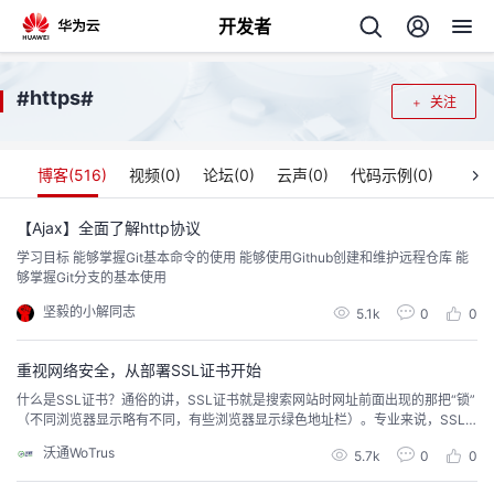
开发者
返
https
#
#
关注
回
博客(
516
)
视频(
0
)
论坛(
0
)
云声(
0
)
代码示例(
0
)
【Ajax】全面了解http协议
学习目标 能够掌握Git基本命令的使用 能够使用Github创建和维护远程仓库 能
个
够掌握Git分支的基本使用
坚毅的小解同志
我
5.1k
0
0
人
的
重视网络安全，从部署SSL证书开始
主
什么是SSL证书？通俗的讲，SSL证书就是搜索网站时网址前面出现的那把“锁”
（不同浏览器显示略有不同，有些浏览器显示绿色地址栏）。专业来说，SSL
开
页
证书是数字证书的一种，采用安全套接字层协议SSL在Web服务器和浏览器之
沃通WoTrus
5.7k
0
0
间建立一条安全通道，能够对传输的信息进行加密，从而对网站信息传输起到
发
保护作用。部署了SSL证书的网站会在浏览器显示“小锁+https”或者显示绿色地