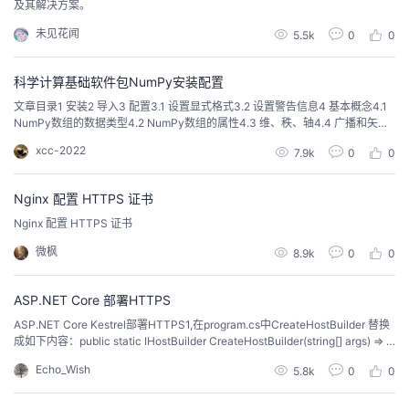
及其解决方案。
未见花闻
5.5k
0
0
科学计算基础软件包NumPy安装配置
文章目录1 安装2 导入3 配置3.1 设置显式格式3.2 设置警告信息4 基本概念4.1
NumPy数组的数据类型4.2 NumPy数组的属性4.3 维、秩、轴4.4 广播和矢量
化1 安装NumPy不依赖于任何其他Python包，安装NumPy的唯一先决条件是P
xcc-2022
7.9k
0
0
ython本身， 因此NumPy的安装非常简单，可以使用pip、conda、macOS和L
inux上的包管理器来安装，还可以从源代...
Nginx 配置 HTTPS 证书
Nginx 配置 HTTPS 证书
微枫
8.9k
0
0
ASP.NET Core 部署HTTPS
ASP.NET Core Kestrel部署HTTPS1,在program.cs中CreateHostBuilder 替换
成如下内容：public static IHostBuilder CreateHostBuilder(string[] args) => H
ost.CreateDefaultBuilder(args) .UseServ...
Echo_Wish
5.8k
0
0