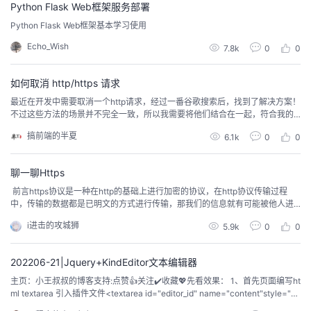
Python Flask Web框架服务部署
Python Flask Web框架基本学习使用
Echo_Wish
7.8k
0
0
如何取消 http/https 请求
最近在开发中需要取消一个http请求，经过一番谷歌搜索后，找到了解决方案！
不过这些方法的场景并不完全一致，所以我需要将他们结合在一起，符合我的
业务场景。 为什么要取消请求？什么时候需要这个？有很多情况是需要取消请
搞前端的半夏
6.1k
0
0
求的，例如当我尝试将用户的输入发送到后台是，我就需要考虑取消请求！详
细的场景：当前的平台是需要用户注册，注册需要用户输入用户名，而这些用
户名是唯一的，所以我们就需要在特定的间隔内，采...
聊一聊Https
​ 前言https协议是一种在http的基础上进行加密的协议，在http协议传输过程
中，传输的数据都是已明文的方式进行传输，那我们的信息就有可能被他人进
行捕获篡改（比如你给女神表白却被程序员情敌发现并修改了你的消息，然后
i进击的攻城狮
5.9k
0
0
你就无了），所以为了防止这种情况，来了解了解https协议还是很有必要的​编
辑提示：以下是本篇文章正文内容，下面案例可供参考一、https是什么？https
协议是在http的...
202206-21|Jquery+KindEditor文本编辑器
主页：小王叔叔的博客支持:点赞👍关注✔️收藏💖先看效果： 1、首先页面编写ht
ml textarea 引入插件文件<textarea id="editor_id" name="content"style="wi
dth:700px;height:500px;visibility:hidden;"></textarea><!-- 添加文本编辑器