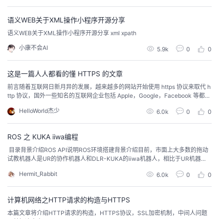
持
建
个 Web 调试代理工具，可以捕获 HTTP(S) 流量。只能在 Windows 上运...
证
实
的
语义WEB关于XML操作小程序开源分享
议
验
收
语义WEB关于XML操作小程序开源分享 xml xpath
小康不会AI
5.9k
0
0
藏
这是一篇人人都看的懂 HTTPS 的文章
前言随着互联网日新月异的发展，越来越多的网站开始使用 https 协议来取代 h
ttp 协议，国外一些知名的互联网企业包括 Apple，Google，Facebook 等都已
全部使用了 https，随着网站对 http 协议使用逐步的减少，http 也开始逐步退
HelloWorld杰少
6.0k
0
0
出历史舞台。如果人问你为什么要用 https 协议取代 http 协议呢？最简单的回
答当然是保证网络数据传输安全，但是我们作为一名...
ROS 之 KUKA iiwa编程
​ 目录背景介绍ROS API说明ROS环境搭建背景介绍目前，市面上大多数的拖动
试教机器人是UR的协作机器人和DLR-KUKA的iiwa机器人，相比于UR机器
人，iiwa机器人在结构上有一点重要的不同。​编辑UR在每个关节上采取的是双
Hermit_Rabbit
6.0k
0
0
编码器的方式，分别测量电机角度和连杆角度。而iiwa机器人在每个关节上还
加入了一个单轴力矩传感器（一般位于减速器输出端与末端连杆间），用于测
量每个关节的输出力矩...
计算机网络之HTTP请求的构造与HTTPS
本篇文章将介绍HTTP请求的构造，HTTPS协议，SSL加密机制，中间人问题