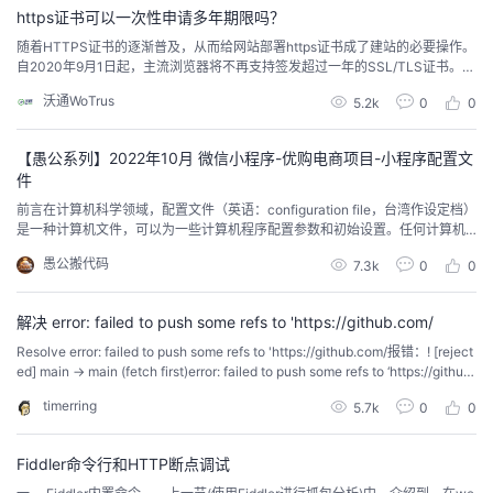
址栏（不同浏览器显示略有差别...
https证书可以一次性申请多年期限吗？
者
随着HTTPS证书的逐渐普及，从而给网站部署https证书成了建站的必要操作。
自2020年9月1日起，主流浏览器将不再支持签发超过一年的SSL/TLS证书。为
了更有效地保护用户，证书必须每年更新一次，以避免您的网站从主流的浏览
我
沃通WoTrus
5.2k
0
0
器中消失的风险，那么有办法可以延长https证书的使用期限呢？首先要想延长
https证书的使用期限的话，前提是要知道如何查看https证书有效期？通过浏览
的
我
器可以直接查看...
【愚公系列】2022年10月 微信小程序-优购电商项目-小程序配置文
件
博
的
我
前言在计算机科学领域，配置文件（英语：configuration file，台湾作设定档）
是一种计算机文件，可以为一些计算机程序配置参数和初始设置。任何计算机
客
论
的
我
编程语言都有自己的配置文件，小程序也不例外，小程序配置文件主要是JSON
愚公搬代码
7.3k
0
0
形式存在，最主要的配置文件有两种app.json和page.json 一、小程序配置文件
⼀个⼩程序应⽤程序会包括最基本的两种配置⽂件。⼀种是全局的 app.jso...
坛
圈
的
我
解决 error: failed to push some refs to 'https://github.com/
Resolve error: failed to push some refs to 'https://github.com/报错：! [reject
子
直
的
我
ed] main -> main (fetch first)error: failed to push some refs to ‘https://githu
b.com/XXX.git’原因：远程库和本地库不一致。通常出现在初始...
timerring
5.7k
0
0
我
播
活
的
我
动
关
的
Fiddler命令行和HTTP断点调试