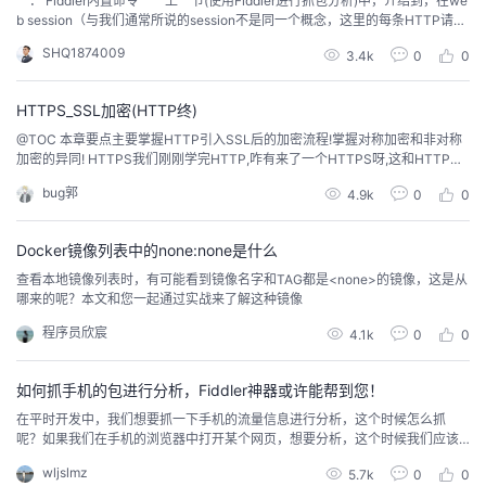
一． Fiddler内置命令 上一节(使用Fiddler进行抓包分析)中，介绍到，在we
b session（与我们通常所说的session不是同一个概念，这里的每条HTTP请求
我
注
的
开
都称为一个session）。界面中可以看到Fiddler抓取的所有HTTP请求.而为了更
SHQ1874009
3.4k
0
0
加方便的管理所有的session, Fiddler提供了一系列内置的函数用于筛选和操作
的
Programs
发
这些session(习惯命令行操作Lin...
HTTPS_SSL加密(HTTP终)
支
者
@TOC 本章要点主要掌握HTTP引入SSL后的加密流程!掌握对称加密和非对称
加密的异同! HTTPS我们刚刚学完HTTP,咋有来了一个HTTPS呀,这和HTTP有
啥关系么?我们知道HTTP是用户层协议,是由业界大佬编写的协议模板供我们使
持
学
bug郭
4.9k
0
0
用,我们来看看 HTTP存在的问题!当我们客户端用户要下载一个天天动听app时,
因为我们网络传输数据要经过很多中间设备,其中就肯定要经过运营商设备,毕竟
我
堂
这些...
Docker镜像列表中的none:none是什么
查看本地镜像列表时，有可能看到镜像名字和TAG都是<none>的镜像，这是从
的
我
我
哪来的呢？本文和您一起通过实战来了解这种镜像
程序员欣宸
4.1k
0
0
技
的
的
我
如何抓手机的包进行分析，Fiddler神器或许能帮到您！
术
云
课
的
我
在平时开发中，我们想要抓一下手机的流量信息进行分析，这个时候怎么抓
呢？如果我们在手机的浏览器中打开某个网页，想要分析，这个时候我们应该
支
声
程
认
的
我
怎么做？今天瑞哥给大家介绍一款神器Fiddler，并且会教大家如何用Fiddler设
wljslmz
5.7k
0
0
置代理抓取手机的http报文。让我们直接开始吧！ 什么是Fiddler？Fiddler是一