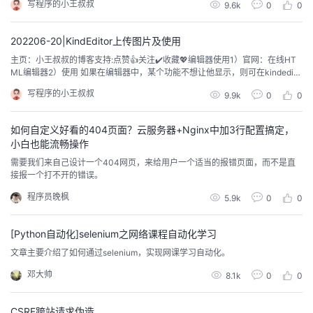
写程序的小王叔叔
9.6k
0
0
插件 --> <script charse...
202206-20|KindEditor上传图片及使用
主页：小王叔叔的博客支持:点赞👍关注✔️收藏💖编辑器使用1）官网：在线HT
ML编辑器2）使用 如果在编辑器中，某个功能不想让他显示，则可在kindedito
r-all.js中的K.options = { items （通常在263行处）} 删除相应的功能名称（在
写程序的小王叔叔
9.9k
0
0
浏览器中，用F12找相应功能的data-name）即可 参考文档：https://blog.c
sdn.net/qq...
如何自定义好看的404页面？云服务器+Nginx中加3行配置搞定，
小白也能流畅操作
需要我们来自己设计一个404网页，来给用户一个适当的报错页面，而不是直
接报一个打不开的错误。
程序员晚枫
5.9k
0
0
[Python自动化]selenium之网络课程自动化学习
文章主要介绍了如何通过selenium，实现网课学习自动化。
邓大帅
8.1k
0
0
CSRF跨站请求伪造