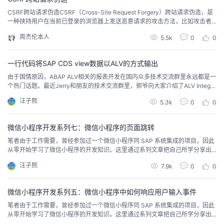
CSRF跨站请求伪造CSRF（Cross-Site Request Forgery）跨站请求伪造，是
一种挟持用户在当前已登录的浏览器上发送恶意请求的攻击方法，比如攻击者
通过一些技术手段欺骗用户的浏览器，去访问一个用户曾经认证过的网站并执
周杰伦本人
5.5k
0
0
行恶意请求。由于客户端已经在该网站认证过，所以该网站会认为是用户在操
作二执行恶意请求。CSRF的根源在于浏览器默认的身份验证机制（自动携带当
前网站的Cook...
一行代码将SAP CDS view数据以ALV的方式输出
由于国情原因，ABAP ALV相关的报表开发在国内众多技术交流群里永远都是一
个热门话题。最近Jerry和朋友的技术交流群里，郭爷向大家介绍了ALV Integra
ted Data Access，能够轻松实现以ALV格式展示CDS view的数据。感谢郭爷
汪子熙
5.3k
0
0
的介绍，Jerry因为工作原因不会进行SAP Dynpro的编程，所以也不知道这个A
LV IDA的存在。网上搜了一下，发现早在2018年就有...
微信小程序开发系列七：微信小程序的页面跳转
笔者由于工作需要，曾经参加过一个微信小程序同 SAP 系统集成的项目，因此
从零开始学习了微信小程序的开发知识。这里通过系列文章把自己所学分享出
来，希望对相关学习者有所帮助。这个系列教程的前六篇文章我们都在单个的
汪子熙
7.9k
0
0
视图上操作。现在让我们创建第二个视图，然后实现从第一个视图到第二个视
图的跳转。首先开发第二个视图：<view class="container log-list"><block
wx:...
微信小程序开发系列五：微信小程序中如何响应用户输入事件
笔者由于工作需要，曾经参加过一个微信小程序同 SAP 系统集成的项目，因此
从零开始学习了微信小程序的开发知识。这里通过系列文章把自己所学分享出
来，希望对相关学习者有所帮助。通过前面四个章节的介绍，大家对微信小程