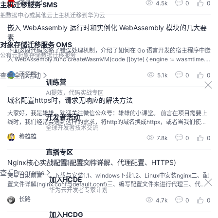
龙哥手记
4.5k
0
0
主机迁移服务 SMS
把数据中心或其他云上主机迁移到华为云
嵌入 WebAssembly 运行时和实例化 WebAssembly 模块的几大要
素
对象存储迁移服务 OMS
下面这段代码忽略了错误处理机制，介绍了如何在 Go 语言开发的宿主程序中嵌
公有云对象存储数据迁移服务
入 WebAssembly.func createWasmVM(code []byte) { engine := wasmtime.N
ewEngine() module, _ := wasmtime.NewModule(engine, code) store := was
汪子熙
查看全部活动
5.1k
0
0
mtime.NewStore(...
训练营
AI提效，代码实战专区
域名配置https时，请求无响应的解决方法
大家好，我是雄雄，欢迎关注微信公众号：雄雄的小课堂。 前言在项目需要上
开发者活动
线时，我们经常会遇到这样的需求，将http的域名换成https，或者当我们使用
全球开发者技术交流
小程序开发时，只支持https的请求方式，那么这个时候我们可能就得需要配置
穆雄雄
7.8k
0
0
一下https证书了，今天，我们就来看看如何配置https证书，包括遇到的一些坑
（南辕北辙搞了5个小时） 申请域名申请域名很简单，大家可以直接去各大云厂
直播专区
商去申请即可，可以去...
Nginx核心实战配置(配置文件详解、代理配置、HTTPS)
大咖齐相聚，畅谈新科技
查看Programs
文章目录前言一、下载与安装1.1、windows下载1.2、Linux中安装nginx二、配
加入HCDE
置文件详解(nginx.conf与default.conf)三、编写配置文件来进行代理三、代理
华为云开发者专家计划
配置与代理缓存四、HTTPS4.1、开启https服务4.2、实现访问HTTP的时候就
长路
4.7k
0
0
访问HTTPS实战1、静态网页部署（https）2、跨域配置3、代理服务器（多
组）proxy_pass中带上/的区别4、本地动静
加入HCDG