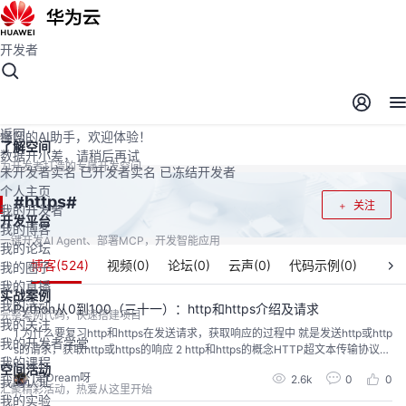
开发者
开发者空间
开发者空间
开发平台
精选服务
云宝助手
返回
懂您的AI助手，欢迎体验！
了解空间
数据开小差，请稍后再试
为开发者打造的专属开发空间
未开发者实名
已开发者实名
已冻结开发者
个人主页
https
#
#
关注
我的开发者
开发平台
我的博客
一键开发AI Agent、部署MCP，开发智能应用
我的论坛
博客(
524
)
视频(
0
)
论坛(
0
)
云声(
0
)
代码示例(
0
)
我的圈子
我的直播
实战案例
我的活动
Python从0到100（三十一）：http和https介绍及请求
完整案例代码，快速搭建项目
我的关注
1 为什么要复习http和https在发送请求，获取响应的过程中 就是发送http或http
我的开发者学堂
s的请求，获取http或https的响应 2 http和https的概念HTTP超文本传输协议默
我的课程
认端口号:80HTTPSHTTP + SSL(安全套接字层)，即带有安全套接字层的超本
空间活动
是Dream呀
2.6k
0
0
我的认证
文传输协议默认端口号：443HTTPS比HTTP更安全，但是性能更低 3 浏览器
汇聚精彩活动，热爱从这里开始
发送HTTP请求的过程(重点理解...
我的实验