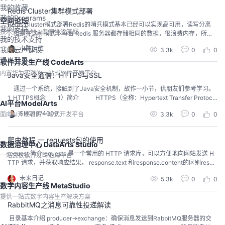
我的收藏
Redis Cluster集群模式部署
我的Programs
空间论坛
Redis Cluster模式部署Redis的哨兵模式基本已经可以实现高可用，读写分离
我的支持
技术交流阵地，专家坐堂答疑
，但是在这种模式下每台 Redis 服务器都存储相同的数据，很浪费内存，所以
我的技术支持
在 redis3.0上加入了Cluster 集群模式，实现了 Redis 的分布式存储，也就是说
小陈运维
我的云声建议
3.3k
0
0
每台 Redis 节点上存储不同的内容。下面是Cluster 集群模式的一些特点：Sent
退出登录
inel模式基本可以满足一般生产的需求，具...
软件开发生产线 CodeArts
内置华为实践的一站式软件开发平台
Java安全通信：HTTPS与SSL
通过一个系统，接触到了Java安全机制，故作一小节，供朋友们参考学习。
1. HTTPS概念 1）简介 HTTPS（全称：Hypertext Transfer Protoco
AI平台ModelArts
l over Secure Socket Layer），是以安全为目标的HTTP通道，简单讲是HTT
SHQ1874009
面向AI开发者的一站式开发平台
3.3k
0
0
P的安全版。即HTTP下加入SSL层，HTTPS的安全基础是SSL，因此加密的
详...
爬虫教程 一 requests包的使用
数据治理中心 DataArts Studio
request 简介requests 是一个常用的 HTTP 请求库，可以方便地向网站发送 H
一站式数据开发与治理平台
TTP 请求，并获取响应结果。 response.text 和response.content的区别respo
nse.text类型：str解码类型： requests模块自动根据HTTP 头部对响应的编码
未来日记
5.3k
0
0
作出有根据的推测，推测的文本编码response.content类型：bytes解码类型：
数字内容生产线 MetaStudio
没...
提供一站式数字内容生产解决方案
RabbitMQ之消息可靠性投递解读
​ 目录基本介绍 producer->exchange：确保消息发送到RabbitMQ服务器的交