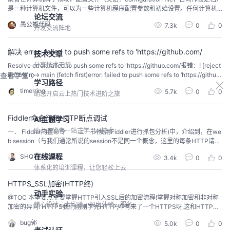
是一种计算机文件，可以为一些计算机程序配置参数和初始设置。任何计算机
论坛交流
编程语言都有自己的配置文件，小程序也不例外，小程序配置文件主要是JSON
愚公搬代码
7.3k
0
0
形式存在，最主要的配置文件有两种app.json和page.json 一、小程序配置文件
开发交流阵地
⼀个⼩程序应⽤程序会包括最基本的两种配置⽂件。⼀种是全局的 app.jso...
解决 error: failed to push some refs to 'https://github.com/
技术文章
分享技术干货
Resolve error: failed to push some refs to 'https://github.com/报错：! [reject
ed] main -> main (fetch first)error: failed to push some refs to ‘https://githu
查看学堂
学习路径
b.com/XXX.git’原因：远程库和本地库不一致。通常出现在初始...
timerring
5.7k
0
0
助您开启云上热门技术进阶之旅
Fiddler命令行和HTTP断点调试
AI主题学习
助力开发者一站式学习AI技术
一． Fiddler内置命令 上一节(使用Fiddler进行抓包分析)中，介绍到，在we
b session（与我们通常所说的session不是同一个概念，这里的每条HTTP请求
都称为一个session）。界面中可以看到Fiddler抓取的所有HTTP请求.而为了更
在线课程
SHQ1874009
3.4k
0
0
加方便的管理所有的session, Fiddler提供了一系列内置的函数用于筛选和操作
体系化的培训课程，让您轻松上云
这些session(习惯命令行操作Lin...
HTTPS_SSL加密(HTTP终)
动手实验
@TOC 本章要点主要掌握HTTP引入SSL后的加密流程!掌握对称加密和非对称
精心设计云上实验，深度体验云服务
加密的异同! HTTPS我们刚刚学完HTTP,咋有来了一个HTTPS呀,这和HTTP有
啥关系么?我们知道HTTP是用户层协议,是由业界大佬编写的协议模板供我们使
bug郭
5.0k
0
0
用,我们来看看 HTTP存在的问题!当我们客户端用户要下载一个天天动听app时,