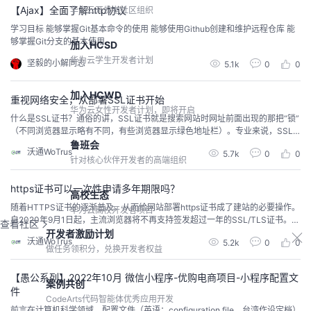
【Ajax】全面了解http协议
华为云开发者社区组织
学习目标 能够掌握Git基本命令的使用 能够使用Github创建和维护远程仓库 能
够掌握Git分支的基本使用
加入HCSD
华为云学生开发者计划
坚毅的小解同志
5.1k
0
0
加入HCWD
重视网络安全，从部署SSL证书开始
华为云女性开发者计划，即将开启
什么是SSL证书？通俗的讲，SSL证书就是搜索网站时网址前面出现的那把“锁”
（不同浏览器显示略有不同，有些浏览器显示绿色地址栏）。专业来说，SSL
证书是数字证书的一种，采用安全套接字层协议SSL在Web服务器和浏览器之
鲁班会
沃通WoTrus
5.7k
0
0
间建立一条安全通道，能够对传输的信息进行加密，从而对网站信息传输起到
针对核心伙伴开发者的高端组织
保护作用。部署了SSL证书的网站会在浏览器显示“小锁+https”或者显示绿色地
址栏（不同浏览器显示略有差别...
https证书可以一次性申请多年期限吗？
高校生态
随着HTTPS证书的逐渐普及，从而给网站部署https证书成了建站的必要操作。
华为云高校开发者项目
自2020年9月1日起，主流浏览器将不再支持签发超过一年的SSL/TLS证书。为
查看社区
了更有效地保护用户，证书必须每年更新一次，以避免您的网站从主流的浏览
开发者激励计划
沃通WoTrus
5.2k
0
0
器中消失的风险，那么有办法可以延长https证书的使用期限呢？首先要想延长
做任务领积分，兑换开发者权益
https证书的使用期限的话，前提是要知道如何查看https证书有效期？通过浏览
器可以直接查看...
【愚公系列】2022年10月 微信小程序-优购电商项目-小程序配置文
案例共创
件
CodeArts代码智能体优秀应用开发
前言在计算机科学领域，配置文件（英语：configuration file，台湾作设定档）