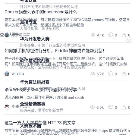
考试认证
因为我们网络传输数据要经过很多中间设备,其中就肯定要经过运营商设备,毕竟
针对不同技术领域和业务场景的认证
这些...
Docker镜像列表中的none:none是什么
查看本地镜像列表时，有可能看到镜像名字和TAG都是<none>的镜像，这是从
直播专区
哪来的呢？本文和您一起通过实战来了解这种镜像
大咖齐相聚，畅谈新科技
查看大赛
程序员欣宸
4.1k
0
0
华为开发者大赛
旗舰赛事，引领千行百业的技术创新应用
如何抓手机的包进行分析，Fiddler神器或许能帮到您！
在平时开发中，我们想要抓一下手机的流量信息进行分析，这个时候怎么抓
软件精英挑战赛
呢？如果我们在手机的浏览器中打开某个网页，想要分析，这个时候我们应该
极致优化，全球高校软件人才的顶级竞赛
怎么做？今天瑞哥给大家介绍一款神器Fiddler，并且会教大家如何用Fiddler设
wljslmz
5.7k
0
0
置代理抓取手机的http报文。让我们直接开始吧！ 什么是Fiddler？Fiddler是一
个 Web 调试代理工具，可以捕获 HTTP(S) 流量。只能在 Windows 上运...
华为算法挑战赛
经典难题，打榜赛制，挑战全球技术大咖
语义WEB关于XML操作小程序开源分享
语义WEB关于XML操作小程序开源分享 xml xpath
全球精选赛事
小康不会AI
6.0k
0
0
放码来战，勇闯智能新世界
这是一篇人人都看的懂 HTTPS 的文章
大赛技术圈
前言随着互联网日新月异的发展，越来越多的网站开始使用 https 协议来取代 h
交流共享、多维提升的学习赋能园地