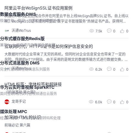
阿里云平台WoSignSSL证书应用案例
数据仓库服务 DWS
沃通CA与阿里云达成合作并在阿里云平台上线WoSign品牌SSL证书。自上线以
极致性能、稳定、按需扩展的数据仓库
来，WoSignSSL证书成为阿里云“数字证书管理服务”热销证书产品，获得阿里
云平台客户认可，助力阿里云平台政府、金融、教育、供应链、游戏等各类行
沃通WoTrus
7.5k
0
0
业客户实现网站系统数据传输安全。WoSignSSL证书，行业客户信赖之选阿里
云平台WoSign SSL证书支持绑定单域名、通配符域名，并提供国密SM2算法、
分布式缓存服务Redis版
RSA算法供用...
兼容Redis的高速内存数据处理引擎
互联网时代，HTTPS证书是如何保护信息安全的
大数据时代给企业带来了无穷的商机，但同时对企业信息安全也带来了一定的
风险。传统的HTTP网站，由于采用的是明文的数据传输方式进行数据交换，因
分布式消息服务 DMS
此就存在数据被窃取的风险。当浏览器访问一个网站时，浏览器会与承载该网
沃通WoTrus
6.2k
0
0
完全托管的高性能消息队列服务
站的web服务器连接，在过去大多数网站都是通过http（超文本传输协议）提供
服务的，使用http，连接是不安全的，在浏览器和服务器之间来回发送的任何数
据都是公开透明的。在大数据环境下，用...
HTML标签：字体标签和超链接
华为云实时音视频 SparkRTC
《前端基础 第七篇》
面向互联网的实时音视频通信云服务
龙哥手记
6.0k
0
0
媒体处理 MPC
加深对HTML的认识
经济、高效、弹性的音视频转码和处理
前端必记 第六篇