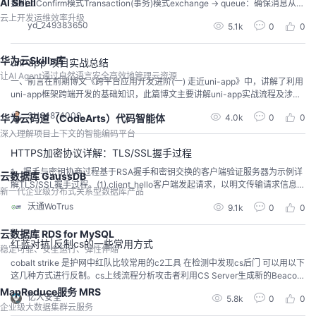
AI Shell
换机上Confirm模式Transaction(事务)模式exchange -> queue：确保消息从
交换机发到队列 return模式 备份交换机（alternate-exchange）确保消息在队
云上开发运维效率升级
yd_249383650
5.1k
0
0
列正确地存储队列持久化交换机持久化 消息持久化 集群，镜像队列，高可用 确
保消息从队列正确地投递到...
华为云Skills库
uni-app 项目实战总结
让AI Agent通过自然语言安全高效地管理云资源
一、前言在前期博文《跨平台应用开发进阶(一) 走近uni-app》中，讲解了利用
uni-app框架跨端开发的基础知识，此篇博文主要讲解uni-app实战流程及涉及
知识点。 二、项目实战 2.1 样式框架uni-ui扩展组件符合easycom组件规范，
SHQ1874009
4.0k
0
0
华为云码道（CodeArts）代码智能体
可直接应用。若组件不符合easycom规范，则需要在代码里手动import和注册
组件，然后才能使用。标准js 和 浏览器js的区别uni-ap...
深入理解项目上下文的智能编码平台
HTTPS加密协议详解：TLS/SSL握手过程
1、握手与密钥协商过程基于RSA握手和密钥交换的客户端验证服务器为示例详
云数据库 GaussDB
解TLS/SSL握手过程。(1).client_hello客户端发起请求，以明文传输请求信息，
新一代企业级分布式关系型数据库产品
包含版本信息，加密套件候选列表，压缩算法候选列表，随机数，扩展字段等
沃通WoTrus
9.1k
0
0
信息，相关信息如下：支持的最高TSL协议版本version，从低到高依次 SSLv2
SSLv3 TLSv1 TLSv1.1 TLSv1.2，当前基本不再使用低...
云数据库 RDS for MySQL
红蓝对抗|反制cs的一些常用方式
稳定可靠、安全运行、弹性伸缩
cobalt strike 是护网中红队比较常用的c2工具 在检测中发现cs后门 可以用以下
这几种方式进行反制。cs上线流程分析攻击者利用CS Server生成新的Beacon
监听（包括一对非对称公私钥）并生成Stager；攻击者投递Stager到受控主
MapReduce服务 MRS
亿人安全
5.8k
0
0
机；受控主机在Exploit阶段执行小巧的Stager；受控主机根据Stager Url请求特
企业级大数据集群云服务
征向Beacon Staging Server...