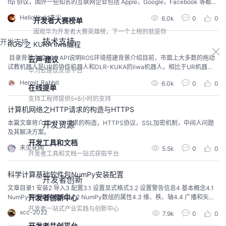
ttp 协议，国外一些知名的互联网企业包括 Apple，Google，Facebook 等都已
全部使用了 https，随着网站对 http 协议使用逐步的减少，http 也开始逐步退
HelloWorld杰少
6.0k
0
0
开发者大赛榜单
出历史舞台。如果人问你为什么要用 https 协议取代 http 协议呢？最简单的回
答当然是保证网络数据传输安全，但是我们作为一名...
围观华为开发者大赛英雄榜，下一个上榜的就是你
技术支持
开发支持
ROS 之 KUKA iiwa编程
​ 目录背景介绍ROS API说明ROS环境搭建背景介绍目前，市面上大多数的拖动
云声·建议
试教机器人是UR的协作机器人和DLR-KUKA的iiwa机器人，相比于UR机器
华为云建议反馈平台
人，iiwa机器人在结构上有一点重要的不同。​编辑UR在每个关节上采取的是双
Hermit_Rabbit
6.0k
0
0
编码器的方式，分别测量电机角度和连杆角度。而iiwa机器人在每个关节上还
在线提单
加入了一个单轴力矩传感器（一般位于减速器输出端与末端连杆间），用于测
支持工程师提供5*8小时的支持
量每个关节的输出力矩...
计算机网络之HTTP请求的构造与HTTPS
本篇文章将介绍HTTP请求的构造，HTTPS协议，SSL加密机制，中间人问题
开发资源
及其解决方案。
开发工具和文档
未见花闻
5.5k
0
0
开发者工具和文档一站式获取平台
科学计算基础软件包NumPy安装配置
开发者创新
文章目录1 安装2 导入3 配置3.1 设置显式格式3.2 设置警告信息4 基本概念4.1
NumPy数组的数据类型4.2 NumPy数组的属性4.3 维、秩、轴4.4 广播和矢量
开发者创新中心
化1 安装NumPy不依赖于任何其他Python包，安装NumPy的唯一先决条件是P
开发者一站式产业实践与创新中心
xcc-2022
7.9k
0
0
ython本身， 因此NumPy的安装非常简单，可以使用pip、conda、macOS和L
inux上的包管理器来安装，还可以从源代...
开发者共创平台