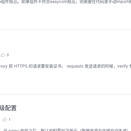
ycom组件规范。如果组件不符合easycom规范，则需要在代码里手动impo
聚开发者之力，创具身新未来
用码道，让你的AI
圈
2026/07/23 周四 15:00-17:00
张豪杰/程文/王军/刘新春/黄钦开 /张晓天
2026/08/04 周二 19:00-
林华鼎-华为云AI开发者
0
本次华为云具身智能开发平台CloudRobo培训
面向具身智能开发者，带您全流程体验机器人
从入门 · 到做AI应用 · 
oxy 抓 HTTPS 的请求要安装证书、 requests 发送请求的时候，verify 参
本体R2C小时级接入、环境重建与轨迹生成仿
程，只教用AI · 零代码
真数据生产、PB级数据管理、数据评测、模型
耀 · 每课人人动手实操
训推、强化学习和Benchmark一键评测等功
能，并体验业界主流具身模型应用。
回顾中
回顾中
初级配置
1
问题。当 nginx 安装之后，默认的配置如下所示（数据来源为宝塔自动生成