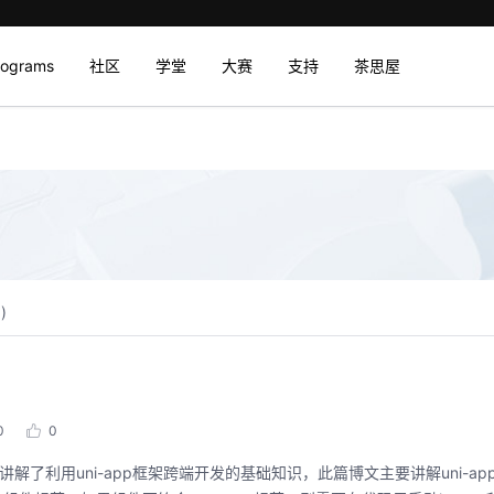
rograms
社区
学堂
大赛
支持
茶思屋
0
)
0
0
，讲解了利用uni-app框架跨端开发的基础知识，此篇博文主要讲解uni-a