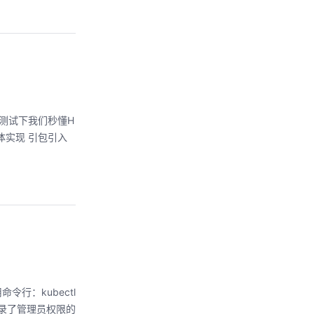
来测试下我们秒懂H
 具体实现 引包引入
行：kubectl
文件记录了管理员权限的