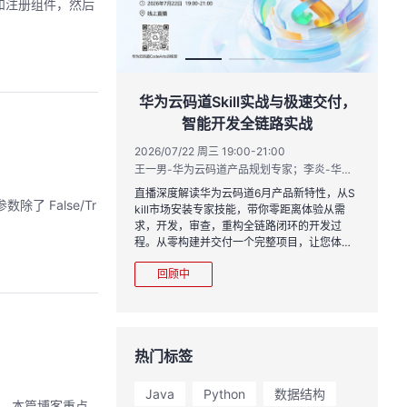
rt和注册组件，然后
作品三步上朋友
华为云码道Skill实战与极速交付，
智能开发全链路实战
20:00
2026/07/22 周三 19:00-21:00
运营负责人
王一男-华为云码道产品规划专家；李炎-华为云码道产品专家；姜浩-华为云HCDG核心组成员
到企业级开发。不教编
直播深度解读华为云码道6月产品新特性，从S
数除了 False/Tr
、有产出、能带走、可炫
kill市场安装专家技能，带你零距离体验从需
求，开发，审查，重构全链路闭环的开发过
程。从零构建并交付一个完整项目，让您体验
从代码提交到服务上线的“极速”之旅。
回顾中
热门标签
Java
Python
数据结构
），本篇博客重点