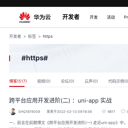
开发者
开发
活动
P
开发者
标签
https
https
#
#
博客(
517
)
视频(
0
)
论坛(
0
)
云声(
0
)
代码示例(
跨平台应用开发进阶(二) ：uni-app 实战
SHQ1874009
发表于2022-02-13 09:19:36
6611
一、前言在前期博文《跨平台应用开发进阶(一) 走近uni-app》中