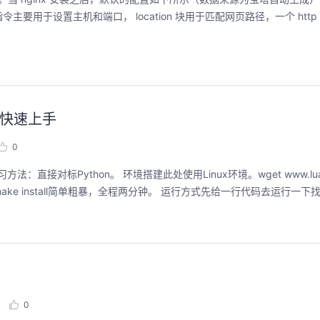
的指令主要用于设置主机和端口， location 块用于匹配网页路径，一个 htt
n快速上手
0
对标Python。 环境搭建此处使用Linux环境。wget www.lua.org/
e linux testmake install简单粗暴，全程两分钟。 运行方式先给一行代码去运行一下
0