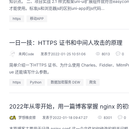
知识点。 二、项目实战 2.1 样式框架uni-ui扩展组件就符合eas
才能使用。标准js和浏览器js的区别uni-app的js代码...
https
移动APP
的AI作品三步上朋友
华为云码道Skill实战与极速交付，
圈
智能开发全链路实战
一日一技：HTTPS 证书和中间人攻击的原理
9:00-20:00
2026/07/22 周三 19:00-21:00
开发者运营负责人
王一男-华为云码道产品规划专家；李炎-华为云码道产品专家；姜浩-华为云HCDG核心组成员
未闻Code
发表于2022-01-25 10:51:06
8013
0
用 · 到企业级开发。不教编
直播深度解读华为云码道6月产品新特性，从S
简单介绍一下HTTPS 证书、为什么使用 Charles、Fiddler、MitmPr
零代码、有产出、能带走、可炫
kill市场安装专家技能，带你零距离体验从需
操
ue 还能填写什么参数。
求，开发，审查，重构全链路闭环的开发过
程。从零构建并交付一个完整项目，让您体验
从代码提交到服务上线的“极速”之旅。
https
Python
数据加密服务 DEW
爬虫
回顾中
2022年从零开始，用一篇博客掌握 nginx 的
梦想橡皮擦
发表于2022-01-18 09:47:27
8301
0
本篇博客主要用于记录 nginx.conf 这一个文件如何修改的相关