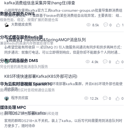
kafka消费组信息采集异常(hang住)排查
小组同学在使用kafka官方工具kafka-consumer-groups.sh批量导集群消费组
数据仓库服务 DWS
详情时,发现某一个集群基于broker的某些消费组会出现异常，主要表现： 结果
极致性能、稳定、按需扩展的数据仓库
不全: 只有部分分区的信息 进程会阻塞: 不会像导他消费组时那样，执行完自动
大数据皮皮熊
8.5k
0
1
退出
分布式缓存服务Redis版
【微服务】RabbitMQ&SpringAMQP消息队列
兼容Redis的高速内存数据处理引擎
👍希望您能有所收获 一.初识MQ (1) 引入微服务间通讯有同步和异步两种方式：
同步通讯：就像打电话，可以立即得到响应，但是你却不能跟多个人同时通
话。异步通讯：就像发消息，可以同时与多个人发送并接收消息，但是往往响
分布式消息服务 DMS
观止study
4.9k
0
0
应会有延迟。 (2) 同步通讯我们之前学习的Feign远程调用就属于同步方式，虽
完全托管的高性能消息队列服务
然调用可以实时得到结果，但存在下面的问题：同步调用的优点：时效性较
强，可以立即得到结果同步调用的缺...
K8S环境快速部署Kafka(K8S外部可访问)
华为云实时音视频 SparkRTC
本文通过实战展示了如何在K8S环境部署kafka集群，并且K8S环境外部也能使
用此服务
面向互联网的实时音视频通信云服务
程序员欣宸
12.2k
0
0
媒体处理 MPC
群晖DS218+部署kafka
经济、高效、弹性的音视频转码和处理
家用的群晖DS218+从不关机，装上了kafka，以后写代码需要用到消息队列时
方便多了，随时待命