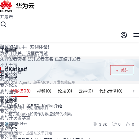
开发者
开发者空间
开发者空间
开发平台
精选服务
云宝助手
返回
懂您的AI助手，欢迎体验！
了解空间
数据开小差，请稍后再试
为开发者打造的专属开发空间
未开发者实名
已开发者实名
已冻结开发者
个人主页
Kafka
#
#
关注
我的开发者
开发平台
我的博客
一键开发AI Agent、部署MCP，开发智能应用
我的论坛
博客(
508
)
视频(
0
)
论坛(
0
)
云声(
0
)
代码示例(
0
)
我的圈子
我的直播
实战案例
我的活动
【云视厅】第56期 Kafka介绍
完整案例代码，快速搭建项目
我的关注
一起了解Kafka如何作为数据流转的桥梁。
我的开发者学堂
阅识风云
我的课程
3.3k
0
0
空间活动
我的认证
汇聚精彩活动，热爱从这里开始
我的实验