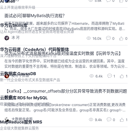
5.6k
0
0
AI Shell
云上开发运维效率升级
面试必问|聊聊MyBatis执行流程？
随着互联网的发展，越来越多的公司摒弃了Hibernate，而选择拥抱了MyBati
华为云Skills库
s。而且，很多大厂在面试的时候喜欢问MyBatis底层的原理和源码实现。总
让AI Agent通过自然语言安全高效地管理云资源
之，MyBatis几乎成为了Java开发人员必须深入掌握的框架技术，今天，我们
冰 河
16.0k
0
0
就一起来深入分析MyBatis源码。文章有点长，建议先收藏后慢慢研究。整体三
万字左右，全程高能，小伙伴们可慢慢研究。
华为云码道（CodeArts）代码智能体
华为云分布式消息服务Kafka版对接温度实时数据【玩转华为云】
深入理解项目上下文的智能编码平台
在当今的数字化世界中，实时数据已经成为企业运营的关键因素。其中，温度
实时数据的重要性不言而喻，特别是在物流、制造业、农业等领域。华为云分
布式消息服务Kafka版作为一种高效、可靠的消息队列服务，可以帮助企业实现
云数据库 GaussDB
皮牙子抓饭
6.4k
1
1
对温度实时数据的实时采集、传输和处理。本文将详细介绍如何使用华为云分
新一代企业级分布式关系型数据库产品
布式消息服务Kafka版对接温度实时数据。一、华为云分布式消息服务Kafka版
介绍华为云分布式消息服务Kafka版是...
【kafka】__consumer_offsets部分分区异常导致消费不到数据问题
排查
云数据库 RDS for MySQL
稳定可靠、安全运行、弹性伸缩
问题描述 部分消费组无法通过broker(new-consumer)正常消费数据,更改消费
组名后恢复正常。 group名(可能涉及业务信息，group名非真实名): group1-打
马赛克 group2-打马赛克 kafka版本: 0.9.0.1
大数据皮皮熊
9.4k
0
1
MapReduce服务 MRS
企业级大数据集群云服务