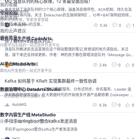
MQ 消息队列的核心原理，12 条最全面总结！
我的收藏
本文总结了消息队列的12个核心原理，涵盖消息顺序性、ACK机制、持久化及
我的Programs
空间论坛
高可用性等内容。关注【mikechen的互联网架构】，10年+BAT架构经验倾囊
我的支持
技术交流阵地，专家坐堂答疑
相授。
我的技术支持
mikechen的互联网架构
5.3k
0
1
我的云声建议
退出登录
软件开发生产线 CodeArts
你了解kafka消息队列么？
内置华为实践的一站式软件开发平台
消息队列概述前言这是我在这个网站整理的笔记,有错误的地方请指出，关注
我，接下来还会持续更新。作者：神的孩子都在歌唱消息队列（Message Que
ue）是一种常见的异步通信机制，用于在不同的应用程序之间传递消息。在消
AI平台ModelArts
神的孩子在歌唱
2.4k
0
0
息队列中，消息的发送者将消息发送到队列中，而消息的接收者则从队列中读
面向AI开发者的一站式开发平台
取消息。消息队列可以实现解耦合、异步通信、缓冲、削峰填谷等功能，是大
规模分布式系统中常用的通信方式之一。一. ...
Kafka 如何基于 KRaft 实现集群最终一致性协调
数据治理中心 DataArts Studio
01架构概览Zookeeper 提供了配置服务、分布式同步、命名服务、Leader 选
举和集群管理等功能，在大数据时代的开始很多开源产品都依赖 Zookeeper 来
一站式数据开发与治理平台
构建，Apache Kafka 也不例外。但是随着 Kafka 功能的演进和应用的场景越
AutoMQ
4.3k
0
0
来越多：基于 Zookeeper 的协作模式，使得 Kafka 的集群一致性维护越来越复
杂；受到 Zookeeper 性能的限制，使得 Ka...
数字内容生产线 MetaStudio
手拉手springboot整合kafka发送消息
提供一站式数字内容生产解决方案
手拉手springboot整合kafka生产者发送消息
QGS