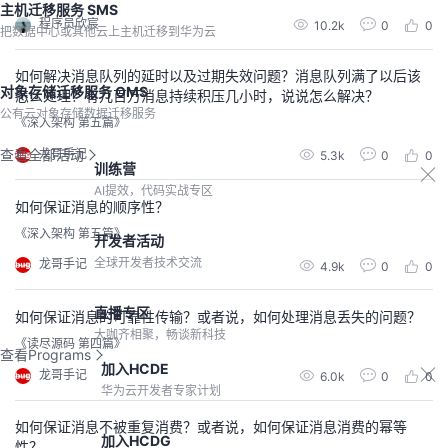
主机迁移服务 SMS
程序员欣宸
10.2k
0
0
把数据中心或其他云上主机迁移到华为云
如何解决消息队列的延时以及过期失效问题？消息队列满了以后该
对象存储迁移服务 OMS
怎么处理？有几百万消息持续积压几小时，说说怎么解决？
公有云对象存储数据迁移服务
《深入架构 第五篇》
龙哥手记
查看全部活动
5.3k
0
0
训练营
AI提效，代码实战专区
如何保证消息的顺序性？
《深入架构 第五篇》
开发者活动
全球开发者技术交流
龙哥手记
4.9k
0
0
直播专区
如何保证消息的可靠性传输？或者说，如何处理消息丢失的问题？
大咖齐相聚，畅谈新科技
《读尽源码 第四篇》
查看Programs
加入HCDE
龙哥手记
6.0k
0
0
华为云开发者专家计划
如何保证消息不被重复消费？或者说，如何保证消息消费的幂等
加入HCDG
性？