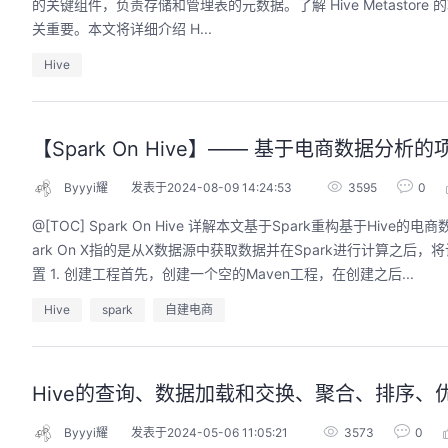
的关键组件，负责存储和管理表的元数据。了解 Hive Metastore 的功
关重要。本文将详细介绍 H...
Hive
的AI作品三步上朋友
华为云码道Skill实战与极速交付，
圈
智能开发全链路实战
【Spark On Hive】—— 基于电商数据分析
9:00-20:00
2026/07/22 周三 19:00-21:00
开发者运营负责人
王一男-华为云码道产品规划专家；李炎-华为云码道产品专家；姜浩-华为云HCDG核心组成员
Byyyi耀
发表于2024-08-09 14:24:53
3595
0
用 · 到企业级开发。不教编
直播深度解读华为云码道6月产品新特性，从S
@[TOC] Spark On Hive 详解本文基于Spark重构基于Hi
零代码、有产出、能带走、可炫
kill市场安装专家技能，带你零距离体验从需
操
ark On X指的是从X数据源中获取数据并在Spark进行计算
求，开发，审查，重构全链路闭环的开发过
程。从零构建并交付一个完整项目，让您体验
置 1. 创建工程首先，创建一个空的Maven工程，在创建之后...
从代码提交到服务上线的“极速”之旅。
回顾中
Hive
spark
自建电商
Hive的查询、数据加载和交换、聚合、排序、
Byyyi耀
发表于2024-05-06 11:05:21
3573
0