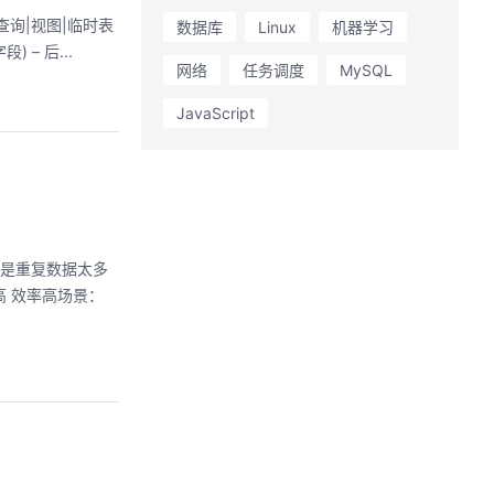
子查询|视图|临时表
数据库
Linux
机器学习
WHERE NOT 条件A AND | OR 条件B – 先 面向原始行进行筛选GROUP BY 字段A[,字段B,…] – 不能用 DISTINCTHAVING 聚合条件(非原始字段) – 后...
网络
任务调度
MySQL
JavaScript
，缺点是重复数据太多
高 效率高场景：