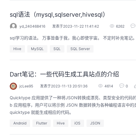
sql语法（mysql,sqlserver,hivesql）
yd_240468416
发表于2023-11-22 11:41:42
6262
sql学习的语法。 万事皆备于我，我心即使宇宙。 不定时补充笔记
Hive
MySQL
SQL
SQL Server
Dart笔记：一些代码生成工具站点的介绍
jcLee95
发表于2023-11-13 20:51:36
4614
0
Quicktype 应用提供了一种将JSON转换成漂亮、类型安全的代码的
b 应用程序，用户可以将示例 JSON 数据转换为各种编程语言中的类型
quicktype 就能生成相应的代码。
Android
Flutter
Hive
iOS
JSON