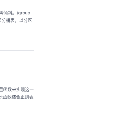
倾斜。)group
区分桶表，以分区
内置函数来实现这一
act函数结合正则表