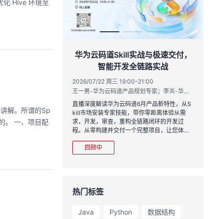
化 Hive 环境至
作品三步上朋友
华为云码道Skill实战与极速交付，
智能开发全链路实战
20:00
2026/07/22 周三 19:00-21:00
运营负责人
王一男-华为云码道产品规划专家；李炎-华为云码道产品专家；姜浩-华为云HCDG核心组成员
到企业级开发。不教编
直播深度解读华为云码道6月产品新特性，从S
细的讲解。所谓的Sp
、有产出、能带走、可炫
kill市场安装专家技能，带你零距离体验从需
的。 一、项目配
求，开发，审查，重构全链路闭环的开发过
程。从零构建并交付一个完整项目，让您体验
从代码提交到服务上线的“极速”之旅。
回顾中
热门标签
Java
Python
数据结构