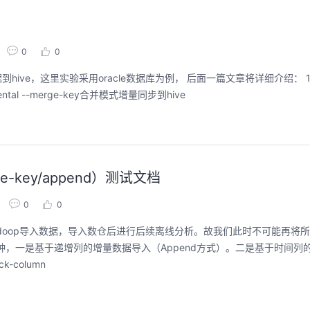
0
0
hive，这里实验采用oracle数据库为例， 后面一篇文章将详细介绍： 1、sqo
ental --merge-key合并模式增量同步到hive
ge-key/append）测试文档
0
0
doop导入数据，导入数仓后进行后续离线分析。故我们此时不可能再将
，一是基于递增列的增量数据导入（Append方式）。二是基于时间列
-column