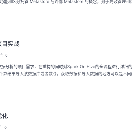
能和区分托管 Metastore 与外部 Metastore 的概念，对于高效管理和优
聚开发者之力，创具身新未来
用码道，让你的AI
圈
2026/07/23 周四 15:00-17:00
的项目实战
张豪杰/程文/王军/刘新春/黄钦开 /张晓天
2026/08/04 周二 19:00-
林华鼎-华为云AI开发者
0
本次华为云具身智能开发平台CloudRobo培训
面向具身智能开发者，带您全流程体验机器人
从入门 · 到做AI应用 · 
ve的电商数据分析的项目需求，在重构的同时对Spark On Hive的全流程进行详
本体R2C小时级接入、环境重建与轨迹生成仿
程，只教用AI · 零代码
真数据生产、PB级数据管理、数据评测、模型
之后，将计算结果导入该数据库或者数仓。获取数据和导入数据的地方可以是不同
耀 · 每课人人动手实操
训推、强化学习和Benchmark一键评测等功
能，并体验业界主流具身模型应用。
回顾中
回顾中
优化
0