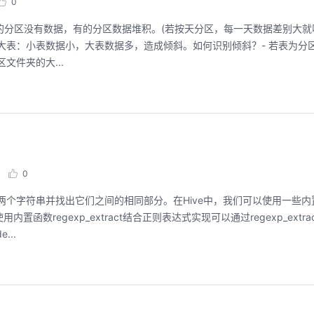
0
分区：有的分区没有数据，有的分区数据堆积。(若按天分区，每一天数据差别大就叫
n 大表：小表数据小，大表数据多，造成倾斜。如何识别倾斜？- 若表为分
文件夹的大...
0
较两个字符串并找出它们之间的相同部分。在Hive中，我们可以使用一些
函数regexp_extract结合正则表达式实现可以通过regexp_extr
...