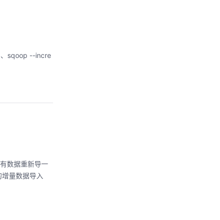
op --incre
所有数据重新导一
的增量数据导入