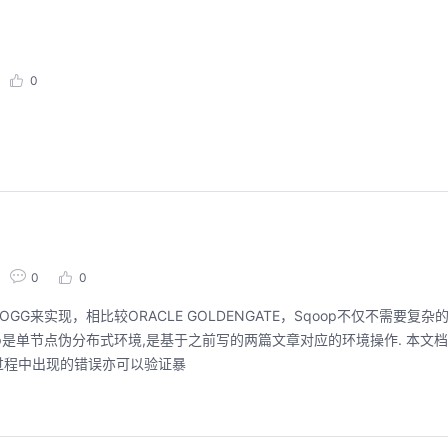
0
0
0
OGG来实现，相比较ORACLE GOLDENGATE，Sqoop不仅不需要复
p是单节点伪分布式环境,是基于之前写的两篇文章对应的环境操作. 本文
过程中出现的错误亦可以验证暴