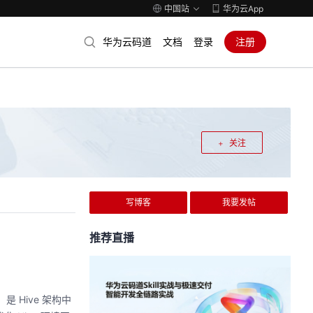
中国站
华为云App
华为云码道
文档
登录
注册
关注
写博客
我要发帖
推荐直播
是 Hive 架构中