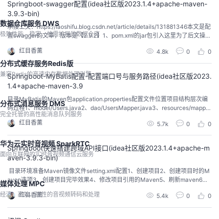
Springboot-swagger配置(idea社区版2023.1.4+apache-maven-
3.9.3-bin)
数据仓库服务 DWS
​承接上文：https://laoshifu.blog.csdn.net/article/details/131881346本文是配
极致性能、稳定、按需扩展的数据仓库
置swagger的文章，版本是【2.9.2】1、pom.xml的jar包引入这里为了后文操作
方便，我多添加了一个commons-lang3的包用于字符串的非空判断。 <!-- sw
红目香薰
4.8k
0
0
agger包这里2.9.2 --> <dependency> ...
分布式缓存服务Redis版
兼容Redis的高速内存数据处理引擎
Springboot-MyBatis配置-配置端口号与服务路径(idea社区版2023.
1.4+apache-maven-3.9
​目录MyBatis的Maven包application.properties配置文件位置项目结构层次编
分布式消息服务 DMS
码过程1、model/Users.java2、dao/UsersMapper.java3、resources/mappe
完全托管的高性能消息队列服务
r/UsersMapper.xml4、service/UsersService.java5、serviceimpl/UsersServ
红目香薰
5.7k
0
0
iceImpl.java6、cont...
华为云实时音视频 SparkRTC
Springboot快速搭建跨域API接口(idea社区版2023.1.4+apache-m
面向互联网的实时音视频通信云服务
aven-3.9.3-bin)
​ 目录环境准备Maven镜像文件setting.xml配置1、创建项目2、创建项目时的M
aven选项3、创建项目完毕效果4、修改项目引用的Maven5、刷新maven6、
媒体处理 MPC
添加springboot的pom配置引入2.3.4的spring-boot引入dependencies配置
经济、高效、弹性的音视频转码和处理
红目香薰
5.4k
0
0
7、再次刷新maven8、在main上点击鼠标右键【new】->【Directory】9、添
加java包10、编写启...