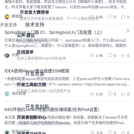
​编辑大家好，我是雄雄，欢迎关注微信公众号【雄雄的小课堂】。前言书接前
文，昨天带着大家下载且配置了maven，以及在idea中创建maven项目，今
开发者大赛榜单
天，我们就结合ssm框架，在idea中实现一个增删改查案例。昨天的文章：手把
穆雄雄
3.6k
0
0
手教你搭建Maven项目 01配置pom文件通常，我们需要使用ssm框架的时候，
围观华为开发者大赛英雄榜，下一个上榜的就是你
需要加载一系列的jar包，在未使用maven的时候，我们则采用的是将所需jar包
技术支持
开发支持
统统复制到...
SpringBoot入门篇 01、Springboot入门及配置（上）
云声·建议
文章目录前言微服务阶段学习内容一、springboot快速入门1、什么是spring2、
华为云建议反馈平台
什么是SpringBoot二、微服务1、什么是微服务？2、单体服务架构3、微服务
架构三、第一个Springboot程序1、官网创建项目查看项目结构实际应用①创
在线提单
长路
3.9k
0
0
建一个HelloController②打jar包来手动运行(√)2、手动创建项目添加web依赖
支持工程师提供5*8小时的支持
创建Controller与设置端口(√)自定义banner图
IDEA使用Maven整合搭建SSM框架
开发资源
1 新建和配置maven项目完成后项目视图： 2 在pom.xml中引入依赖<?xml vers
ion="1.0" encoding="UTF-8"?><project xmlns="http://maven.apache.org/
开发工具和文档
POM/4.0.0" xmlns:xsi="http://www.w3.org/2001/XMLSchema-instance" ...
开发者工具和文档一站式获取平台
海风极客
3.5k
0
0
开发者创新
K8S环境的Jenkin性能问题处理续篇(任务Pod设置)
开发者创新中心
本文是《K8S环境的Jenkin性能问题处理》的续篇，前面解决了Master节点性
能问题，但是真正执行任务的并非Master，而是为每个任务临时创建的Pod，
开发者一站式产业实践与创新中心
它们也需要做调优
程序员欣宸
5.1k
0
0
开发者共创平台