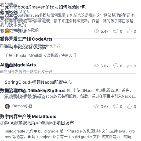
我的收藏
springboot的maven多模块如何混淆jar包
我的Programs
空间论坛
springboot的maven多模块如何混淆jar包前言这是我在这个网站整理的笔记,有
我的支持
技术交流阵地，专家坐堂答疑
错误的地方请指出，关注我，接下来还会持续更新。作者：神的孩子都在歌唱
我的技术支持
一.简介proguard 是广为使用的混淆工具之一：它检测并删除未使用的类、字
神的孩子在歌唱
我的云声建议
5.4k
0
0
段、方法和属性。它优化字节码并删除未使用的指令。它使用简短的无意义名
退出登录
称重命名其余的类、字段和方法。springboot可以使用proguard-maven-...
软件开发生产线 CodeArts
内置华为实践的一站式软件开发平台
手拉手RocketMQ基础
手拉手RocketMQ基础:安装配置+快速入门
AI平台ModelArts
QGS
3.0k
0
0
面向AI开发者的一站式开发平台
SpringCloud-搭建Nacos配置中心
数据治理中心 DataArts Studio
本文详细介绍了如何在Spring Cloud项目中使用Nacos实现配置管理。首先，
通过简洁的步骤指导了Nacos的安装和配置。然后，通过在项目中引入Nacos
一站式数据开发与治理平台
的依赖和配置，实现了与Nacos配置中心的连接。在Nacos控制台上演示了如
Damon小智
3.6k
0
0
何新建配置，并通过Spring Cloud项目实现了动态读取配置的操作。这种灵活
的配置管理方案为微服务架构提供了高度可维护性和实时性的优势，使得项目
数字内容生产线 MetaStudio
能够在运行时动态
Gradle笔记 七 publishing 项目发布
提供一站式数字内容生产解决方案
build.gradle 文件● build.gradle 是一个gradle 的构建脚本文件,支持java、gro
ovy 等语言。● 每个project 都会有一个build.gradle 文件,该文件是项目构建的