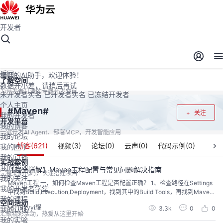
开发者
开发者空间
开发者空间
开发平台
精选服务
云宝助手
返回
懂您的AI助手，欢迎体验！
了解空间
数据开小差，请稍后再试
为开发者打造的专属开发空间
未开发者实名
已开发者实名
已冻结开发者
个人主页
Maven
#
#
关注
我的开发者
开发平台
我的博客
一键开发AI Agent、部署MCP，开发智能应用
我的论坛
博客(
621
)
视频(
3
)
论坛(
0
)
云声(
0
)
代码示例(
0
)
我的圈子
我的直播
实战案例
我的活动
【超全详解】Maven工程配置与常见问题解决指南
完整案例代码，快速搭建项目
我的关注
Maven工程 一、如何检查Maven工程是否配置正确？ 1、检查路径在Settings
我的开发者学堂
中找到Build,Execution,Deployment，找到其中的Build Tools，再找到Mave
我的课程
n，检查以下的三个路径是否配置完毕。 2、检查基本配置pom.xml中的maven.
空间活动
Byyyi耀
3.3k
0
0
我的认证
compiler.source和maven.compiler.target都是8Project Structur...
汇聚精彩活动，热爱从这里开始
我的实验