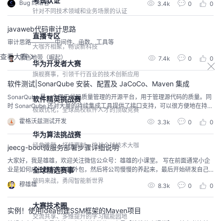
考试认证
Bug 终结者
3.4k
0
0
针对不同技术领域和业务场景的认证
javaweb代码审计思路
直播专区
审计思路————中间件、函数、工具等
大咖齐相聚，畅谈新科技
查看大赛
黑色地带（崛起）
7.4k
0
0
华为开发者大赛
旗舰赛事，引领千行百业的技术创新应用
软件测试|SonarQube 安装、配置及 JaCoCo、Maven 集成
SonarQube 是一个用于代码质量管理的开源平台，用于管理源代码的质量。同
软件精英挑战赛
时 SonarQube 还对大量的持续集成工具提供了接口支持，可以很方便地在持续
极致优化，全球高校软件人才的顶级竞赛
集成中使用 SonarQube。此外， SonarQube 的插件还可以对 Java 以外的其
霍格沃兹测试开发
3.3k
0
0
他编程语言提供支持，对国际化以及报告文档化也有良好的支持。官方网址：h
ttps://www.sonarqube.org/通过插件形式，可以支持...
华为算法挑战赛
经典难题，打榜赛制，挑战全球技术大咖
jeecg-boot微服务部署步骤详细说明
大家好，我是雄雄，欢迎关注微信公众号：雄雄的小课堂。 写在前面通常小企
业是如何成长起来的？接外包，然后将公司慢慢的养起来，最后开始研发自己
全球精选赛事
的产品，产品上线，上市！哈哈，可能有点理想化了，但是身边好多朋友都自
放码来战，勇闯智能新世界
穆雄雄
8.3k
0
0
己出去创业了，今儿个张三开了个公司，明儿个李四也注册了个公司，但是了
解了下，大家刚开始都是靠外包起步，有资源的利用资源，没有资源的找资
源。那么问题来了，作为一个外包公司，最重要的干活的效率...
大赛技术圈
实例！使用Idea创建SSM框架的Maven项目
交流共享、多维提升的学习赋能园地