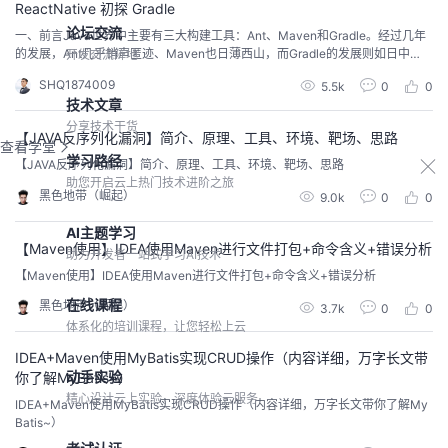
ReactNative 初探 Gradle
论坛交流
一、前言Java世界中主要有三大构建工具：Ant、Maven和Gradle。经过几年
的发展，Ant几乎销声匿迹、Maven也日薄西山，而Gradle的发展则如日中
开发交流阵地
天。Maven功能主要分为五点：依赖管理系统、多模块构建、一致的项目结
SHQ1874009
5.5k
0
0
构、一致的构建模型和插件机制。我们可以从这五个方面来分析Gradle优于Ma
技术文章
ven的先进之处。 二、依赖管理系统Maven为Java世界引入了一个新的依赖管
理系...
分享技术干货
【JAVA反序列化漏洞】简介、原理、工具、环境、靶场、思路
查看学堂
学习路径
【JAVA反序列化漏洞】简介、原理、工具、环境、靶场、思路
助您开启云上热门技术进阶之旅
黑色地带（崛起）
9.0k
0
0
AI主题学习
【Maven使用】IDEA使用Maven进行文件打包+命令含义+错误分析
助力开发者一站式学习AI技术
【Maven使用】IDEA使用Maven进行文件打包+命令含义+错误分析
在线课程
黑色地带（崛起）
3.7k
0
0
体系化的培训课程，让您轻松上云
IDEA+Maven使用MyBatis实现CRUD操作（内容详细，万字长文带
动手实验
你了解MyBatis~）
精心设计云上实验，深度体验云服务
IDEA+Maven使用MyBatis实现CRUD操作（内容详细，万字长文带你了解My
Batis~）