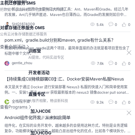
初探 Gradle
主机迁移服务 SMS
一、前言Java世界中主要有三大构建工具：Ant、Maven和Gradle。经过几年
把数据中心或其他云上主机迁移到华为云
的发展，Ant几乎销声匿迹、Maven也日薄西山，而Gradle的发展则如日中
天。Maven功能主要分为五点：依赖管理系统、多模块构建、一致的项目结
SHQ1874009
5.4k
0
0
构、一致的构建模型和插件机制。我们可以从这五个方面来分析Gradle优于Ma
对象存储迁移服务 OMS
ven的先进之处。 二、依赖管理系统Maven为Java世界引入了一个新的依赖管
公有云对象存储数据迁移服务
理系...
pom.xml，gradle.build分别和maven, gradle有什么关系？
查看全部活动
而如何分辨maven, gradle这两个项目，最简单直接的办法就是看项目里包含了
训练营
标题中哪个文件。
AI提效，代码实战专区
gentle_zhou
7.6k
0
0
开发者活动
【持续集成CI/持续部署CD】二、Docker安装Maven私服Nexus
全球开发者技术交流
本文是关于通过 Docker 进行安装部署 Nexus3 私服的快速入门和简单使用案
例。一、安装1. 通过 docker 获取最新版本的 nexus3 镜像docker pull sonatyp
直播专区
e/nexus3创建 docker 镜像到宿主机的磁盘映射目录Linux:mkdir -p /home/ne
大咖齐相聚，畅谈新科技
全栈程序猿
9.3k
0
0
xus/datachmod 777 -R /home/nexus/dataWindows:手...
查看Programs
加入HCDE
Android组件化开发，从未如此简单
华为云开发者专家计划
组件化，在实际的业务开发中，越来越多的会使用这种方式，特别是业务逻辑
复杂，功能模块较多的项目，越能凸显出组件化的优点，比如各个模块拆分，
加入HCDG