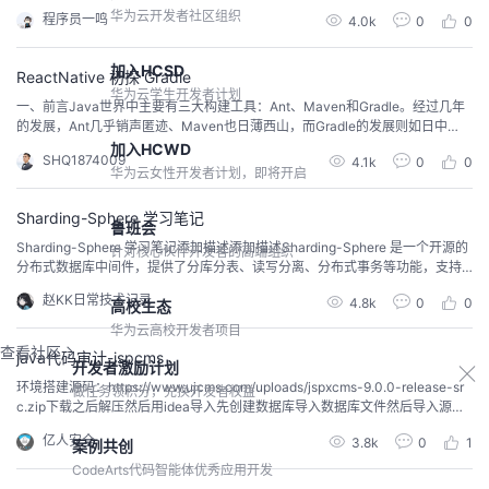
使其业务分明，比如耦合度低，组件之间相互独立，再比如编译运行速度大大
华为云开发者社区组织
程序员一鸣
4.0k
0
0
降低，还有代码复用，减少代码冗余，责任明确，减少合并冲突等等，可谓是
优点多多，正因为有足够多的优点，组件化开发，一直是目前项目开发中的所
推崇的开发方式之一。
加入HCSD
ReactNative 初探 Gradle
华为云学生开发者计划
一、前言Java世界中主要有三大构建工具：Ant、Maven和Gradle。经过几年
的发展，Ant几乎销声匿迹、Maven也日薄西山，而Gradle的发展则如日中
天。Maven功能主要分为五点：依赖管理系统、多模块构建、一致的项目结
加入HCWD
SHQ1874009
4.1k
0
0
构、一致的构建模型和插件机制。我们可以从这五个方面来分析Gradle优于Ma
华为云女性开发者计划，即将开启
ven的先进之处。 二、依赖管理系统Maven为Java世界引入了一个新的依赖管
理系...
Sharding-Sphere 学习笔记
鲁班会
Sharding-Sphere 学习笔记添加描述添加描述Sharding-Sphere 是一个开源的
针对核心伙伴开发者的高端组织
分布式数据库中间件，提供了分库分表、读写分离、分布式事务等功能，支持
MySQL、Oracle、SQL Server 等主流数据库。本文将介绍 Sharding-Sphere
赵KK日常技术记录
4.8k
0
0
高校生态
的使用方法和代码示例。一、Sharding-Sphere 的核心组件Sharding-Sphere
的核心组件包括三个...
华为云高校开发者项目
查看社区
java代码审计-jspcms
开发者激励计划
环境搭建源码：https://www.ujcms.com/uploads/jspxcms-9.0.0-release-sr
做任务领积分，兑换开发者权益
c.zip下载之后解压然后用idea导入先创建数据库导入数据库文件然后导入源码
然后配置好数据库连接加载maven依赖根据本地数据库版本情况 记得调整数据
亿人安全
3.8k
0
1
案例共创
库依赖版本然后启动后台地址：http://127.0.0.1:8080/cmscp/index.do因为刚
开始代码也那么...
CodeArts代码智能体优秀应用开发