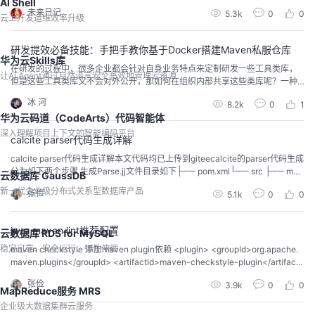
AI Shell
入口,可配置版本、插件、依赖库等信息。● 每个build 文件都有一个对应的 Pro
未来日记
5.3k
0
0
ject 实例,对build.gradle 文件配置，本质就是设置Project 实例的属性...
云上开发运维效率升级
研发提效必备技能：手把手教你基于Docker搭建Maven私服仓库
华为云Skills库
在研发的过程中，很多企业都会针对自身业务特点来定制研发一些工具类库，
让AI Agent通过自然语言安全高效地管理云资源
但是这些工具类库又不会对外公开，那如何在组织内部共享这些类库呢？一种
很好的方式就是在公司内部搭建一套Maven私服仓库。
冰 河
8.2k
0
1
华为云码道（CodeArts）代码智能体
深入理解项目上下文的智能编码平台
calcite parser代码生成详解
calcite parser代码生成详解本文代码均已上传到giteecalcite的parser代码生成
分为如下两个步骤 生成Parse.jj文件目录如下├── pom.xml└── src ├── mai
云数据库 GaussDB
n │ ├── codegen │ │ ├── config.fmpp │ │ ├── includes │ │ │ ├──...
新一代企业级分布式关系型数据库产品
张俭
5.1k
0
0
java maven lint推荐配置
云数据库 RDS for MySQL
稳定可靠、安全运行、弹性伸缩
maven checkstyle 添加maven plugin依赖 <plugin> <groupId>org.apache.
maven.plugins</groupId> <artifactId>maven-checkstyle-plugin</artifactI
d> <ver...
张俭
3.9k
0
0
MapReduce服务 MRS
企业级大数据集群云服务