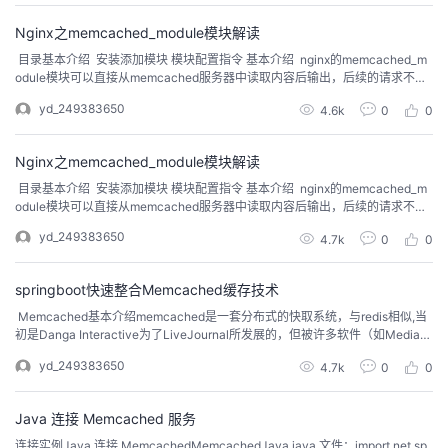
存键值管理和路由。 Memcached 是一个高性能的分布式内存对象缓存系
统，用于动...
Nginx之memcached_module模块解读
​ 目录基本介绍 安装添加模块 模块配置指令 基本介绍 nginx的memcached_m
odule模块可以直接从memcached服务器中读取内容后输出，后续的请求不再
经过应用程序处理，如php-fpm、django，大大的提升动态页面的速度。nginx
yd_249383650
4.6k
0
0
只负责从memcached服务器中读取数据，要往memcached写入数据还得需要
后台的应用程序来完成，主动的将要缓存的页面缓存到me...
Nginx之memcached_module模块解读
​ 目录基本介绍 安装添加模块 模块配置指令 基本介绍 nginx的memcached_m
odule模块可以直接从memcached服务器中读取内容后输出，后续的请求不再
经过应用程序处理，如php-fpm、django，大大的提升动态页面的速度。nginx
yd_249383650
4.7k
0
0
只负责从memcached服务器中读取数据，要往memcached写入数据还得需要
后台的应用程序来完成，主动的将要缓存的页面缓存到me...
springboot快速整合Memcached缓存技术
​ Memcached基本介绍memcached是一套分布式的快取系统，与redis相似,当
初是Danga Interactive为了LiveJournal所发展的，但被许多软件（如MediaWi
ki）所使用。这是一套开放源代码软件，以BSD license授权协议发布。它通过
yd_249383650
4.7k
0
0
缓存数据库查询结果，减少数据库访问次数，以提高动态Web应用速度，提高
扩展性。Memcached的API使用32位元...
Java 连接 Memcached 服务
连接实例Java 连接 MemcachedMemcachedJava.java 文件：import net.sp