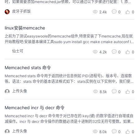
时，如果需要添加​​memcached.jar​​依赖，可以通过以下步骤进行配置：1. 添加
Maven仓库首先，你需要在项目的​​pom.xml​​文件中添加一个Maven仓库，以便
皮牙子抓饭
2.4k
0
0
从该仓库中下载​​memcached.jar​​。如果你使用的是​​memcached​​的官方发行
版，你可以添加以下仓库配...
linux安装memcache
之前为了测试easyswoole的memcache组件,特意安装了下memcache,现在就
开始教程吧:安装基本编译工具sudo yum install gcc make cmake autoconf lib
tool复制libeventmemcache依赖libevent,所以需要先安装libevent(已经安装过
仙士可
4.2k
0
0
libevent的忽略)进入https://github.com/libeve...
Memcached stats 命令
Memcached stats 命令用于返回统计信息例如 PID(进程号)、版本号、连接数
等。语法：stats 命令的基本语法格式如下：stats实例在以下实例中，我们使用
了 stats 命令来输出 Memcached 服务信息。statsSTAT pid 1162STAT uptime
上传头像
8.5k
0
0
5022STAT time 1415208270STAT version 1.4.14STAT libe...
Memcached incr 与 decr 命令
Memcached incr 与 decr 命令用于对已存在的 key(键) 的数字值进行自增或自
减操作。incr 与 decr 命令操作的数据必须是十进制的32位无符号整数。如果 k
ey 不存在返回 NOT_FOUND，如果键的值不为数字，则返回 CLIENT_ERRO
上传头像
8.0k
0
0
R，其他错误返回 ERROR。incr 命令语法：incr 命令的基本语法格式如下：inc
r key increment_...