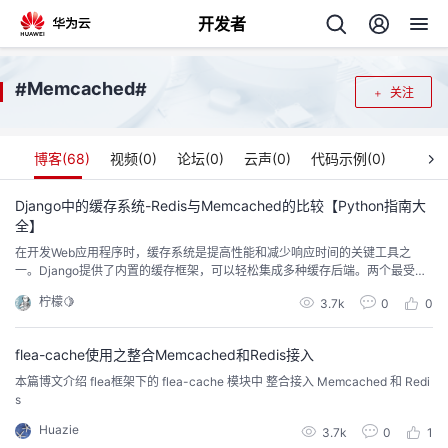
开发者
返
Memcached
#
#
关注
回
博客(
68
)
视频(
0
)
论坛(
0
)
云声(
0
)
代码示例(
0
)
Django中的缓存系统-Redis与Memcached的比较【Python指南大
全】
个
在开发Web应用程序时，缓存系统是提高性能和减少响应时间的关键工具之
一。Django提供了内置的缓存框架，可以轻松集成多种缓存后端。两个最受欢
我
人
迎的后端是Redis和Memcached。本文将探讨它们之间的比较，并提供一些在
柠檬🍋
3.7k
0
0
Django中使用它们的代码示例。 Redis vs. Memcached 1. 数据结构Redis： R
edis是一个基于内存的数据存储系统，支持多种数据结构，如字符串、...
的
主
flea-cache使用之整合Memcached和Redis接入
本篇博文介绍 flea框架下的 flea-cache 模块中 整合接入 Memcached 和 Redi
开
页
s
Huazie
发
3.7k
0
1