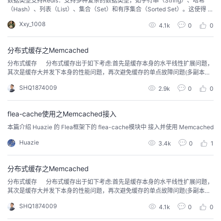
数据类型支持Redis：支持多种复杂的数据类型，如字符串（String）、哈希
（Hash）、列表（List）、集合（Set）和有序集合（Sorted Set）。这使得 R
我
注
的
开
edis 可以适应更多样化的应用场景。例如，利用有序集合实现排行榜功能，通
Xxy_1008
4.1k
0
0
过列表实现消息队列等。Memcached：主要支持简单的键 - 值（key - valu
的
Programs
发
e）存储，数据类型相对单一。它将所有的数据都看作简单的字符串，...
分布式缓存之Memcached
支
者
​分布式缓存 分布式缓存出于如下考虑:首先是缓存本身的水平线性扩展问题，
其次是缓存大并发下本身的性能问题，再次避免缓存的单点故障问题(多副本和
副本一致性)。 分布式缓存的核心技术包括首先是内存本身的管理问题，包括
持
学
SHQ1874009
2.9k
0
0
了内存的分配，管理和回收机制。其次是分布式管理和分布式算法，然后是缓
存键值管理和路由。 Memcached 是一个高性能的分布式内存对象缓存系
我
堂
统，用于动...
flea-cache使用之Memcached接入
本篇介绍 Huazie 的 Flea框架下的 flea-cache模块中 接入并使用 Memcached
的
我
我
Huazie
3.4k
0
1
技
的
的
我
分布式缓存之Memcached
术
云
课
的
我
​分布式缓存 分布式缓存出于如下考虑:首先是缓存本身的水平线性扩展问题，
其次是缓存大并发下本身的性能问题，再次避免缓存的单点故障问题(多副本和
副本一致性)。 分布式缓存的核心技术包括首先是内存本身的管理问题，包括
支
声
程
认
的
我
SHQ1874009
4.1k
0
0
了内存的分配，管理和回收机制。其次是分布式管理和分布式算法，然后是缓
存键值管理和路由。 Memcached 是一个高性能的分布式内存对象缓存系