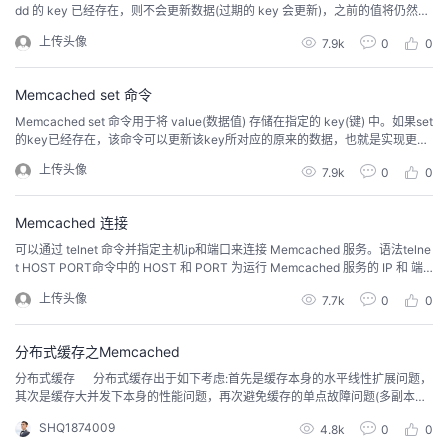
dd 的 key 已经存在，则不会更新数据(过期的 key 会更新)，之前的值将仍然保
持相同，并且您将获得响应 NOT_STORED。语法：add 命令的基本语法格式如
上传头像
7.9k
0
0
下：add key flags exptime bytes [noreply]value参数说明如下：key：键值 k
ey-...
Memcached set 命令
Memcached set 命令用于将 value(数据值) 存储在指定的 key(键) 中。如果set
的key已经存在，该命令可以更新该key所对应的原来的数据，也就是实现更新
的作用。语法：set 命令的基本语法格式如下：set key flags exptime bytes [n
上传头像
7.9k
0
0
oreply] value 参数说明如下：key：键值 key-value 结构中的 key，用于查找
缓存值。...
Memcached 连接
可以通过 telnet 命令并指定主机ip和端口来连接 Memcached 服务。语法telne
t HOST PORT命令中的 HOST 和 PORT 为运行 Memcached 服务的 IP 和 端
口。实例以下实例演示了如何连接到 Memcached 服务并执行简单的 set 和 ge
上传头像
7.7k
0
0
t 命令。本实例的 Memcached 服务运行的主机为 127.0.0.1（本机） 、端口为
11211...
分布式缓存之Memcached
​分布式缓存 分布式缓存出于如下考虑:首先是缓存本身的水平线性扩展问题，
其次是缓存大并发下本身的性能问题，再次避免缓存的单点故障问题(多副本和
副本一致性)。 分布式缓存的核心技术包括首先是内存本身的管理问题，包括
SHQ1874009
4.8k
0
0
了内存的分配，管理和回收机制。其次是分布式管理和分布式算法，然后是缓