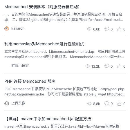
持
建
统，用于动...
证
实
的
Memcached 安装脚本（附服务器自启动）
一、目的为简化Memcached快速安装部署，并添加至服务启动项，开机自启
议
验
收
动。 二、脚本2.1 github地址github链接2.2 脚本内容#!/bin/bash#mail:xuel@a
nchnet.com#function:auto install memcachedclearecho "############
kaliarch
6.6k
0
0
##############################"echo ...
藏
利用memaslap对Memcached进行性能测试
本文主要介绍Memcached，Libmemcached和memaslap，然后利用测试工具
memaslap对Memcached进行性能测试。 MemcachedMemcached是一种基
于libevent的通用的高性能分布式内存对象缓存系统。 它通常用于通过在内存
鲲鹏小玩家
12.2k
0
0
中缓存数据和对象来加速对以动态数据库驱动的网站的访问。 Memcached是
基于修订的BSD许可证授权的开源软件。memcach...
PHP 连接 Memcached 服务
PHP Memcache 扩展安装PHP Memcache 扩展包下载地址：http://pecl.php.
net/package/memcache，你可以下载最新稳定包(stable)。wget http://pecl.
php.net/get/memcache-2.2.7.tgz tar -zxvf memcache-2.2.7.tgzcd memcac
上传头像
8.8k
0
0
he-2...
【详解】maven中添加memcached.jar配置方法
maven中添加memcached.jar配置方法在Java项目中使用Maven管理依赖