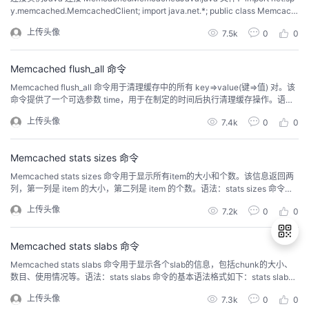
y.memcached.MemcachedClient; import java.net.*; public class Memcach
edJava { public static void main(String[] args) { try{ // 本地连接 Memcached
上传头像
7.5k
0
0
...
Memcached flush_all 命令
Memcached flush_all 命令用于清理缓存中的所有 key=>value(键=>值) 对。该
命令提供了一个可选参数 time，用于在制定的时间后执行清理缓存操作。语
法：flush_all 命令的基本语法格式如下：flush_all [time] [noreply]实例清理缓
上传头像
7.4k
0
0
存:set runoob 0 900 9memcachedSTOREDget runoobVALUE ru...
Memcached stats sizes 命令
Memcached stats sizes 命令用于显示所有item的大小和个数。该信息返回两
列，第一列是 item 的大小，第二列是 item 的个数。语法：stats sizes 命令的
基本语法格式如下：stats sizes实例stats sizesSTAT 96 1END
上传头像
7.2k
0
0
Memcached stats slabs 命令
Memcached stats slabs 命令用于显示各个slab的信息，包括chunk的大小、
数目、使用情况等。语法：stats slabs 命令的基本语法格式如下：stats slabs
退
实例stats slabsSTAT 1:chunk_size 96STAT 1:chunks_per_page 10922STAT
上传头像
7.3k
0
0
出
1:total_pages 1STAT 1:total_chunks ...