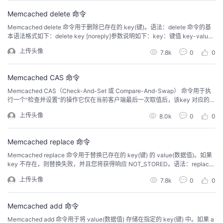
Memcached delete 命令
Memcached delete 命令用于删除已存在的 key(键)。语法：delete 命令的基
本语法格式如下：delete key [noreply]参数说明如下：key：键值 key-value
结构中的 key，用于查找缓存值。noreply（可选）： 该参数告知服务器不需要
上传头像
7.8k
0
0
返回数据实例在以下实例中，我们使用 runoob 作为 key，过期时间设置为 90
0 秒。之后我们使用 de...
Memcached CAS 命令
Memcached CAS（Check-And-Set 或 Compare-And-Swap） 命令用于执
行一个"检查并设置"的操作它仅在当前客户端最后一次取值后，该key 对应的值
没有被其他客户端修改的情况下， 才能够将值写入。检查是通过cas_token参
上传头像
8.0k
0
0
数进行的， 这个参数是Memcach指定给已经存在的元素的一个唯一的64位
值。语法：CAS 命令的基本语法格式如下：cas key f...
Memcached replace 命令
Memcached replace 命令用于替换已存在的 key(键) 的 value(数据值)。如果
key 不存在，则替换失败，并且您将获得响应 NOT_STORED。语法：replace
命令的基本语法格式如下：replace key flags exptime bytes [noreply]value参
上传头像
7.8k
0
0
数说明如下：key：键值 key-value 结构中的 key，用于查找缓存值。f...
Memcached add 命令
Memcached add 命令用于将 value(数据值) 存储在指定的 key(键) 中。如果 a