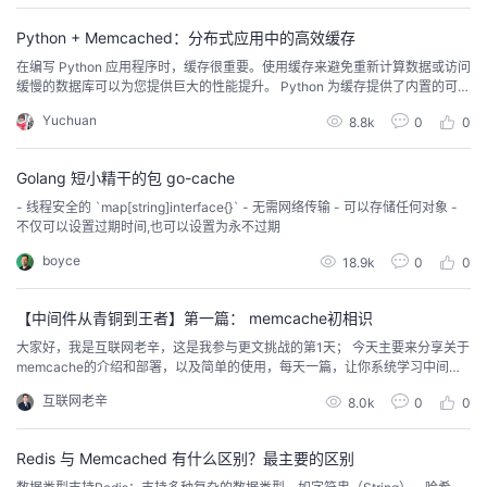
者
Python + Memcached：分布式应用中的高效缓存
在编写 Python 应用程序时，缓存很重要。使用缓存来避免重新计算数据或访问
缓慢的数据库可以为您提供巨大的性能提升。 Python 为缓存提供了内置的可能
我
性，从简单的字典到更完整的数据结构，如functools.lru_cache. 后者可以使用
Yuchuan
8.8k
0
0
最近最少使用算法缓存任何项目来限制缓存大小。 但是，根据定义，这些数据
的
我
结构对于您的 Python 进程来说是本地的。当您的应用程序的多个副本在大型平
Golang 短小精干的包 go-cache
博
的
我
- 线程安全的 `map[string]interface{}` - 无需网络传输 - 可以存储任何对象 -
不仅可以设置过期时间,也可以设置为永不过期
客
论
的
我
boyce
18.9k
0
0
坛
圈
的
我
【中间件从青铜到王者】第一篇： memcache初相识
大家好，我是互联网老辛，这是我参与更文挑战的第1天； 今天主要来分享关于
子
直
的
我
memcache的介绍和部署，以及简单的使用，每天一篇，让你系统学习中间件
memcache的介绍 memcahce 被称为分布式的高速缓存系统，在一些大型的，
互联网老辛
8.0k
0
0
我
播
活
的
需要频繁被访问的数据库网站上，可以有效提升访问速度。 目前应用场景有两
类： 作为数据库的前段缓存： Memcached(内存是易...
我
动
关
的
Redis 与 Memcached 有什么区别？最主要的区别