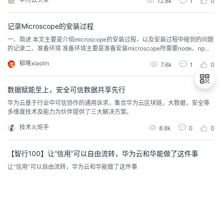
12.8k
1
0
记录Microscope的安装过程
一、简述 本文主要是介绍microscope的安装过程，以及安装过程中碰到的问题
的记录二、准备环境 准备环境主要是准备安装microscope所需要node、np
m、yarn等工具； 1、安装node、npm、yarn 在这里一定不要去node官网下载
郁唯xiaolin
7.6k
1
0
最新的包进行安装，不管是lts的nodev12还是最新的nodev14，在后面使用yar
n的时候都会有各种问题’# 下载node v10cd ...
数据赋能至上，安全可信数据共享先行
华为云基于行业中可信协作的通用诉求，集合华为云区块链，大数据，安全等
多维度技术及能力为伙伴提供了三大解决方案。
退
技术火炬手
8.8k
0
0
出
登
录
【智行100】让“信用”可以自由流转，华为云和华能做了这件事
让“信用”可以自由流转，华为云和华能做了这件事
孙瑀蔓
19.2k
2
2
我是如何从Java转型为Go区块链工程师
Go语言本身的特质和优势为其做好了铺垫，而以太坊和超级账本两个超级区块