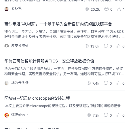
形式化验证工具，最后作者描述了一下目前形式华验证的种种方法所面临的问
议
注
验
收
麦冬爸
20.2k
0
1
题及对于这个领域技术发展的展望。
藏
带你走进“华为链”，一个基于华为全新自研内核的区块链平台
核心词汇：华为链、区块链、自研区块链平台、高性能、自主可控 华为云BCS
服务是面向企业及开发者的高性能、高可用和高安全的区块链技术平台服务，
可以让企业和开发者在华为云上快速、低成本的创建、部署和管理区块链应
皮皮爱吃虾
13.6k
0
0
用。华为云区块链平台的整体架构如下所示：华为云为客户打造的是一键式上
链的模式，尽可能的降低用户的使用成本。华为云区块链早在之前就已经支持
基于超级账本HyperLedger Fabric作...
华为云可信智能计算服务TICS，安全释放数据价值
华为云TICS为了保护用户隐私，一方面，在各类数据提供方的信任域内，通过
构筑安全代理，实现数据的安全提供；另一发面，通过构筑可信执行环境TEE或
采用安全多方计算MPC技术，实现数据的安全聚合，将数据资源范围从…
华为云头条
7.4k
0
0
区块链--记录Microscope的安装过程
​ 本文主要是介绍microscope的安装过程，以及安装过程中碰到的问题的记录
郁唯xiaolin
7.2k
0
0