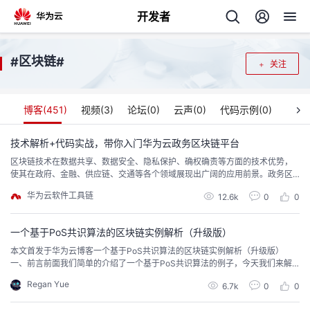
开发者
返
区块链
#
#
关注
回
博客(
451
)
视频(
3
)
论坛(
0
)
云声(
0
)
代码示例(
0
)
技术解析+代码实战，带你入门华为云政务区块链平台
区块链技术在数据共享、数据安全、隐私保护、确权确责等方面的技术优势，
个
使其在政府、金融、供应链、交通等各个领域展现出广阔的应用前景。政务区
块链平台是行业区块链平台的初步实践，未来在区块链技术的发展下，还会打
华为云软件工具链
我
12.6k
0
0
人
造面向其他领域的链管平台，构建多方协同的分布式账本，让区块链应用更便
捷高效的为产业服务。
我
的
一个基于PoS共识算法的区块链实例解析（升级版）
主
本文首发于华为云博客一个基于PoS共识算法的区块链实例解析（升级版）
一、前言前面我们简单的介绍了一个基于PoS共识算法的例子，今天我们来解
我
的
开
页
析一个升级版的例子。如果喜欢博主的话，记得点赞，关注，收藏哦~二、本例
Regan Yue
6.7k
0
0
中的一些数据结构type Block struct { Index int TimeStamp string BPM int Ha
我
的
开
发
shCode...