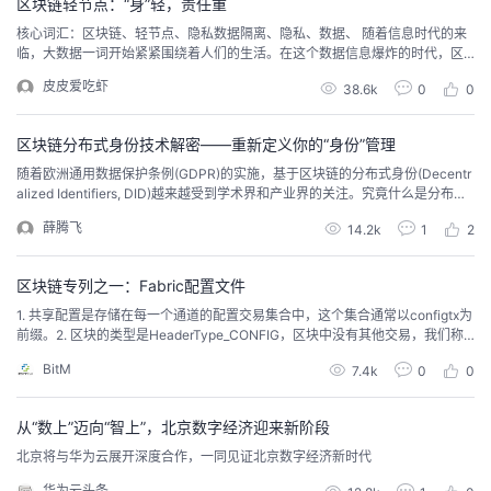
区块链轻节点：“身”轻，责任重
核心词汇：区块链、轻节点、隐私数据隔离、隐私、数据、 随着信息时代的来
临，大数据一词开始紧紧围绕着人们的生活。在这个数据信息爆炸的时代，区
块链的诞生和引用解决了传统商业网络的诸多痛点问题，其具备的多中心化、
皮皮爱吃虾
38.6k
0
0
共识可信、不可篡改、可追溯等特性，使得越来越多的行业注意到了它。
区块链分布式身份技术解密——重新定义你的“身份”管理
随着欧洲通用数据保护条例(GDPR)的实施，基于区块链的分布式身份(Decentr
alized Identifiers, DID)越来越受到学术界和产业界的关注。究竟什么是分布式
身份？其设计原理和实现方式是怎样的？我们可以用它来做什么呢？
薛腾飞
14.2k
1
2
区块链专列之一：Fabric配置文件
1. 共享配置是存储在每一个通道的配置交易集合中，这个集合通常以configtx为
前缀。2. 区块的类型是HeaderType_CONFIG，区块中没有其他交易，我们称
这种区块为Configuration Blocks，第一个区块也就是创世区块就是配置区块。
BitM
7.4k
0
0
3. 配置的原型结构存储在fabric/protos/common/configtx.proto，类型为Head
erType_CONFI...
从“数上”迈向“智上”，北京数字经济迎来新阶段
北京将与华为云展开深度合作，一同见证北京数字经济新时代
华为云头条