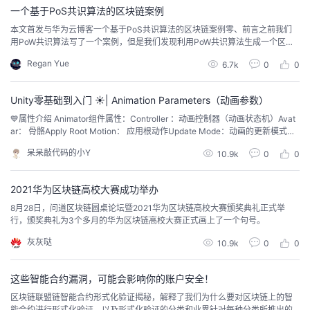
一个基于PoS共识算法的区块链案例
的
Programs
发
者
本文首发与华为云博客一个基于PoS共识算法的区块链案例零、前言之前我们
用PoW共识算法写了一个案例，但是我们发现利用PoW共识算法生成一个区块
支
需要进行大量sha256加密操作，这就要耗费大量资源。而我们的PoS就可以较
者
我
Regan Yue
6.7k
0
0
好的解决这一问题。一、定义区块、区块链type Block struct { Index int Time
Stamp string BPM ...
持
学
的
我
Unity零基础到入门 ☀️| Animation Parameters（动画参数）
💙属性介绍 Animator组件属性：Controller ：动画控制器（动画状态机）Avat
我
堂
博
的
我
ar： ⻣骼Apply Root Motion： 应⽤根动作Update Mode：动画的更新模式。
Normal：同步更新，动画速度与运行速度相匹配，运行速度慢，动画慢。Anim
呆呆敲代码的小Y
10.9k
0
0
的
我
ate Physics：动画是有物理的相互作用时，用此模式。Unscaled Time：不成
客
论
的
我
我
比例的时间，动画忽略当前的...
2021华为区块链高校大赛成功举办
技
的
坛
圈
的
我
的
我
8月28日，问道区块链圆桌论坛暨2021华为区块链高校大赛颁奖典礼正式举
行，颁奖典礼为3个多月的华为区块链高校大赛正式画上了一个句号。
术
云
子
直
的
我
课
的
我
灰灰哒
10.9k
0
0
支
声
播
活
的
程
认
的
我
这些智能合约漏洞，可能会影响你的账户安全！
持
建
动
关
证
实
的
区块链联盟链智能合约形式化验证揭秘，解释了我们为什么要对区块链上的智
能合约进行形式化验证，以及形式化验证的分类和业界针对每种分类所推出的