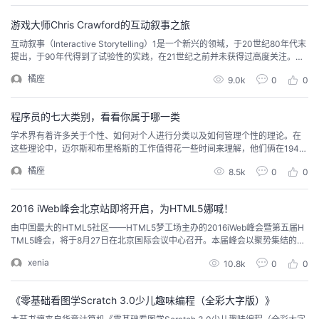
余万字，用6000多行代码实现了一个完整的操作系统。 操作系统并不深奥，本
书给予权威解读。彻底剖析操作系统的原理...
的
Programs
发
者
游戏大师Chris Crawford的互动叙事之旅
互动叙事（Interactive Storytelling）1是一个新兴的领域，于20世纪80年代末
支
提出，于90年代得到了试验性的实践，在21世纪之前并未获得过高度关注。时
者
我
至2010年，互动叙事已然成为热门话题。该领域的不成熟体现在诸多千差万别
橘座
9.0k
0
0
的发展思路和各执己见的激烈讨论当中。这种情形恰如盲人摸象：每个人都从
持
学
的
我
自身特定的角度来考察互动叙事。影视制作人将它看作电影形式之一；电子游
戏业内人士声称...
程序员的七大类别，看看你属于哪一类
我
堂
博
的
我
学术界有着许多关于个性、如何对个人进行分类以及如何管理个性的理论。在
这些理论中，迈尔斯和布里格斯的工作值得花一些时间来理解，他们俩在1942
的
我
客
论
的
我
～1962年间建立了个性测试的理论基础，并提出了对个性进行分类的体系。迈
我
橘座
8.5k
0
0
尔斯-布里格斯类型指标（Myers-Briggs Type Indicator，MBTI）个性清单的
作用是，使C. G. Jung描述的心理类型理论易于理解，在生活中更实用。他们的
技
的
坛
圈
的
我
的
我
工...
2016 iWeb峰会北京站即将开启，为HTML5娜喊！
由中国最大的HTML5社区——HTML5梦工场主办的2016iWeb峰会暨第五届H
术
云
子
直
的
我
课
的
我
TML5峰会，将于8月27日在北京国际会议中心召开。本届峰会以聚势集结的姿
态，力邀所有致力于HTML5实践的企业、个人以及广大开发者们共同探讨，为
xenia
支
声
10.8k
0
0
播
活
的
程
认
的
我
HTML5全面发展娜喊！6月4日，国内首场三大主站之一的上海已完美帷幕，参
会人员2656人，嘉宾演讲30余场，晚间攻城师嘉年华活动更是将活动推向高
潮。（6月4日，第五...
持
建
动
关
《零基础看图学Scratch 3.0少儿趣味编程（全彩大字版）》
证
实
的