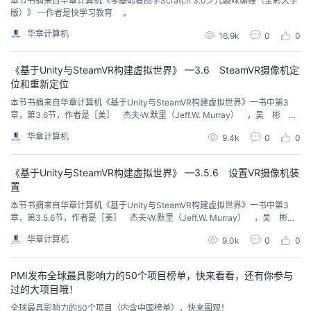
本节书摘来自华章计算机《零基础看图学Scratch 3.0少儿趣味编程（全彩大字
议
版）》 一作者是快学习教育 。
注
验
收
华章计算机
16.9k
0
0
藏
《基于Unity与SteamVR构建虚拟世界》 —3.6 SteamVR摄像机定
位和重新定位
本节书摘来自华章计算机《基于Unity与SteamVR构建虚拟世界》一书中第3
章，第3.6节，作者是［美］ 杰夫·W.默里（Jeff.W. Murray） ，吴 彬
陈 寿 张雅玲 林 薇 苏晓航 译。
华章计算机
9.4k
0
0
《基于Unity与SteamVR构建虚拟世界》 —3.5.6 设置VR摄像机装
置
本节书摘来自华章计算机《基于Unity与SteamVR构建虚拟世界》一书中第3
章，第3.5.6节，作者是［美］ 杰夫·W.默里（Jeff.W. Murray） ，吴 彬
陈 寿 张雅玲 林 薇 苏晓航 译。
华章计算机
9.0k
0
0
PMI发布全球最具影响力的50个项目榜单，快来看看，还有你参与
过的大项目哦！
全球最具影响力的50个项目（内含中国榜单），快来围观！