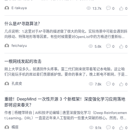
E-takuya
13.7k
0
0
什么是A*寻路算法？
几点说明：1.这里对于A*寻路的描述做了很大的简化。实际场景中可能会遇到斜
向移动、特殊地形等等因素，有些时候需要对OpenList中的方格进行重新标
记。2.截图中的小游戏可不是小灰开发的，而是一款经典的老游戏，有哪位小伙
feichaiyu
5.6k
0
0
伴玩过吗？—————END—————喜欢本文的朋友们，欢迎长按下图关注
订阅号梦见，收看更多精彩内容转载声明：本文转载自公众号【程序员小灰】
原文链接：https://mp.we...
一根网线发起的攻击
刚上大学没多久，就遇到件头疼事。富二代们刚来就带着笔记本电脑，这让咱
们只能玩手机的屌丝辈们羡慕嫉妒恨。要命的事来了，晚上断电不断网，于是
熄灯后笔记本仍然可以玩。不巧的是，我们寝室也有个。常常熄灯后，非得把
孔皮皮
7.8k
0
0
电池用干净才罢休。边游戏边语音，还放着音乐，备受煎熬。虽经劝说有所好
改，但过不了几天又会复原。为了迫切改变这个状况，但又不想和新认识的同
学扯，于是决定用技术方案解决。01可当时的家当只有一部...
重磅！DeepMind 一次性开源 3 个新框架！深度强化学习应用落地
即将迎来春天？
作者 | 杨鲤萍转自 | AI科技评论编辑 | 唐里深度强化学习（Deep Reinforcemen
t Learning，DRL）一直是近年来人工智能的一些重大突破的核心。然而，尽管
DRL 有了很大的进步，但由于缺乏工具和库，DRL 方法在主流解决方案中仍然
橘座
9.1k
0
0
难以应用。因此，DRL 仍然主要是以研究形式存在，并没有在现实世界看到许