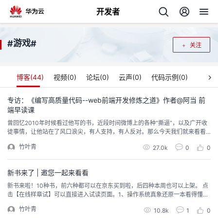
开发者
返
游戏
#
#
关注
回
博客(
44
)
视频(
0
)
论坛(
0
)
云声(
0
)
代码示例(
0
)
专访：《编写高质量代码--web前端开发修炼之道》作者@阿当 前
端早读课
个
曾回忆2010年时候看过他写的书，近段时间微博上的各种“撕逼”，以及广开收
徒事情，让他站在了风口浪尖，有人支持，有人反对。那么今天我们就来看看
我
人
阿当前辈在自己的前端生涯的经历。正文从这开始～自我介绍，所服务的公司
竹叶青
27.0k
0
0
我是曹刘阳，圈里的朋友们叫我阿当。现在在岗岭集团工作，互联网医疗领
域。 你是基于什么情景上选择了前端工程师，以及在所服务的几个公司来看，
我
的
主
你觉得哪一段经历对你影响最大，为什么？说来话长，...
新书来了 | 邀您一起来看看
我
新书来啦！10种书，前六种都可以在京东买到啦，后四种本周也可以上架。 点
的
开
页
击【在线样章试】可以直接进入试读页面。1、操作系统真象还原一本看得懂，
学得会，作者用诙谐幽默语言讲述的深入理解操作系统原理的精品书，学完后
我
的
竹叶青
开
发
10.8k
1
0
读者可以轻松自制操作系统前百度高级工程师精心写作。历时19个月，行文60