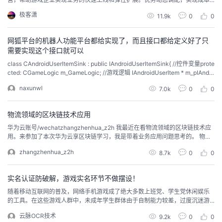
优化用户根据需求灵活购买资源，实现动态扩展、成本优化，支持游戏开服、
我
注
的
开
极客潇
11.9k
0
0
扩服、并服等场景的业务运行。性能优化，体验提升通过对计算、网络、存储
服务的全面优化，为游戏客户提供高性能云平台，构筑游戏运行的可靠基石。
的
Programs
发
多层防护，保障业务无忧华为云打造租户隔离的安全平台，并且...
网狐平台的机器人功能平台都给实现了，而且接口都给定义好了只
需要实现这个接口就可以
支
者
class CAndroidUserItemSink : public IAndroidUserItemSink{ //控件变量prote
cted: CGameLogic m_GameLogic; //游戏逻辑 IAndroidUserItem * m_pIAndro
idUserItem; //用户接口 //函数定义public: //构造函数 CAndroi...
持
学
naxunwl
7.0k
0
0
我
堂
物流领域的区块链技术应用
华为云账号/wechatzhangzhenhua_z2h 我最近在看物流领域的区块链技术应
的
我
我
用。来参加了本次华为云享区块链学习，我是带着业务应用问题思考的。 物流
领域，到底有什么问题，值得大家探讨区块链技术解决方案？区块链技术又是
zhangzhenhua_z2h
8.7k
0
0
技
的
凭什么优势解决这一问题，从而帮助物流领域创新的呢? 玩过拷贝不走样游戏的
的
我
人多，思考过物流领域的人少。所以，那拷贝不走样游戏为例子来对照物流领
域业务，更容易说明问题。游...
实名认证防破解，游戏实名环节不做摆设！
术
云
课
的
我
随着移动互联网的普及，网络手机游戏成了绝大多数上班党、学生党休闲娱乐
的工具。在这些游戏人群中，未成年学生群体由于自制能力较差，过度沉迷游
支
声
程
认
的
我
戏，以至于花费太多时间精力和金钱在游戏中目前不少游戏设置了防沉迷系
云脉OCR技术
9.2k
0
0
统，防治过度沉迷。据了解，到目前为止，不管是新注册的账号是还老玩家账