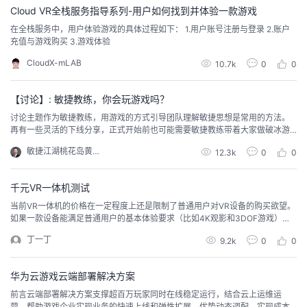
Cloud VR全栈服务指导系列-用户如何找到并体验一款游戏
者
在全栈服务中，用户体验游戏的具体过程如下： 1.用户账号注册与登录 2.账户
充值与游戏购买 3.游戏体验
我
CloudX-mLAB
10.7k
0
0
的
我
【讨论】: 敏捷教练，你会玩游戏吗？
讨论主题作为敏捷教练，用游戏的方式引导团队理解敏捷思想是常用的方法。
博
的
我
再有一些灵活的下线分享，正式开始前也可能需要敏捷教练带着大家做破冰游
戏，那么你做为敏捷教练会玩游戏吗，都知道哪些常用的游戏呢?关键字敏捷、
敏捷江湖桃花岛黄岛主
12.3k
0
0
教练、游戏心得这里先分享一个游戏，名字叫“你说我做”：第一轮：这个游戏要
客
论
的
我
求在1分钟内，员工按照老板的指令完成移动尽量多的步数。指令只有五个，分
别为：向前一步、向后一步、向左一步、向右一步和...
千元VR一体机测试
坛
圈
的
我
当前VR一体机的价格在一定程度上还是限制了普通用户对VR设备的购买欲望。
如果一款设备能满足普通用户的基本体验要求（比如4K观影和3DOF游戏），
子
直
的
我
而价格又控制在1000元以内，那么将提升用户的购买意愿，将极大的促进VR设
丁一丁
9.2k
0
0
备走进普通用户的家庭。当前市面上有一些千元机型，但体验上相较2000元以
我
播
活
的
上的中端设备有哪些差距，目前还没有一个具体的数据，所以千元机对比中端
机型的体验测试是有必要的。
华为云游戏云端部署解决方案
我
动
关
的
前言云端部署解决方案支撑超百万玩家同时在线稳定运行，结合云上运维运
营，帮助游戏企业实现业务的快速上线和弹性扩展。优势动态调配，实现成本