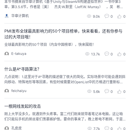
本节书摘来自华章计算机《基于Unity与SteamVR构建虚拟世界》一书中第3
章，第3.5.6节，作者是［美］ 杰夫·W.默里（Jeff.W. Murray） ，吴 彬
陈 寿 张雅玲 林 薇 苏晓航 译。
华章计算机
9.0k
0
0
PMI发布全球最具影响力的50个项目榜单，快来看看，还有你参与
过的大项目哦！
全球最具影响力的50个项目（内含中国榜单），快来围观！
E-takuya
13.7k
0
0
什么是A*寻路算法？
几点说明：1.这里对于A*寻路的描述做了很大的简化。实际场景中可能会遇到斜
向移动、特殊地形等等因素，有些时候需要对OpenList中的方格进行重新标
记。2.截图中的小游戏可不是小灰开发的，而是一款经典的老游戏，有哪位小伙
feichaiyu
5.6k
0
0
伴玩过吗？—————END—————喜欢本文的朋友们，欢迎长按下图关注
订阅号梦见，收看更多精彩内容转载声明：本文转载自公众号【程序员小灰】
原文链接：https://mp.we...
一根网线发起的攻击
刚上大学没多久，就遇到件头疼事。富二代们刚来就带着笔记本电脑，这让咱
们只能玩手机的屌丝辈们羡慕嫉妒恨。要命的事来了，晚上断电不断网，于是
熄灯后笔记本仍然可以玩。不巧的是，我们寝室也有个。常常熄灯后，非得把
孔皮皮
7.7k
0
0
电池用干净才罢休。边游戏边语音，还放着音乐，备受煎熬。虽经劝说有所好