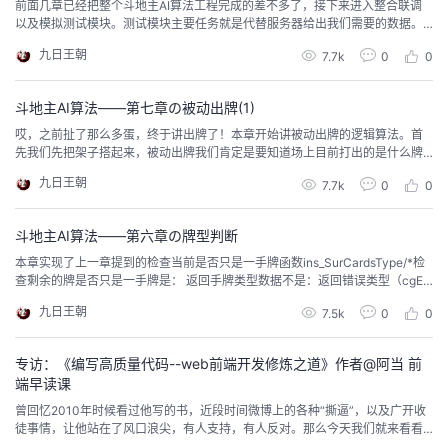
前面几章已经把整个斗地主AI算法工程完成的差不多了，接下来进入整合联调
以及模拟测试模块。测试模块主要任务就是代替服务器给出我们需要的数据。
因为我们本来的计划是封装成类库通过服务器调用获取，其调用的接口无非就
九日王朝
7.7k
0
0
是叫分、被动出牌、主动出牌。被动出牌和主动出牌我们已经完成，叫分我们
已经实现了权值的获取，只需要在外面加一个区间划分即可：/*获取叫分函数*/
int LandScore(GameSitu...
斗地主AI算法——第七章の被动出牌(1)
哎，之前扯了那么多蛋，终于讲出牌了！本章开始讲被动出牌的逻辑算法。首
先我们先把架子搭起来，被动出牌我们肯定是要知道场上目前打出的是什么牌
型。在第二章数据结构里我们定义过，游戏全局类里面有一个存放当前牌型结
九日王朝
7.7k
0
0
构的成员，即 //当前打出牌的类型数据，被动出牌时玩家根据这里做出筛选 Car
dGroupData uctNowCardGroup;我们即将通过他进行类型的筛选，所以肯定
是要枚举各类牌型的，...
斗地主AI算法——第六章の牌型判断
本章实现了上一章提到的检查当前是否只是一手牌函数ins_SurCardsType/*检
查剩余的牌是否只是一手牌是： 返回手牌类型数据不是：返回错误类型（cgER
ROR）*/CardGroupData ins_SurCardsType(int arr[]); 输入很简单，就是一个
九日王朝
7.5k
0
0
状态数组。输出是手牌类型结构//牌型组合数据结构struct CardGroupData{ //
枚举类型 Card...
专访：《编写高质量代码--web前端开发修炼之道》作者@阿当 前
端早读课
曾回忆2010年时候看过他写的书，近段时间微博上的各种“撕逼”，以及广开收
徒事情，让他站在了风口浪尖，有人支持，有人反对。那么今天我们就来看看
阿当前辈在自己的前端生涯的经历。正文从这开始～自我介绍，所服务的公司