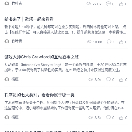
竹叶青
27.0k
0
0
我是曹刘阳，圈里的朋友们叫我阿当。现在在岗岭集团工作，互联网医疗领
域。 你是基于什么情景上选择了前端工程师，以及在所服务的几个公司来看，
你觉得哪一段经历对你影响最大，为什么？说来话长，...
新书来了 | 邀您一起来看看
新书来啦！10种书，前六种都可以在京东买到啦，后四种本周也可以上架。 点
击【在线样章试】可以直接进入试读页面。1、操作系统真象还原一本看得懂，
学得会，作者用诙谐幽默语言讲述的深入理解操作系统原理的精品书，学完后
竹叶青
10.8k
1
0
读者可以轻松自制操作系统前百度高级工程师精心写作。历时19个月，行文60
余万字，用6000多行代码实现了一个完整的操作系统。 操作系统并不深奥，本
书给予权威解读。彻底剖析操作系统的原理...
游戏大师Chris Crawford的互动叙事之旅
互动叙事（Interactive Storytelling）1是一个新兴的领域，于20世纪80年代末
提出，于90年代得到了试验性的实践，在21世纪之前并未获得过高度关注。时
至2010年，互动叙事已然成为热门话题。该领域的不成熟体现在诸多千差万别
橘座
8.9k
0
0
的发展思路和各执己见的激烈讨论当中。这种情形恰如盲人摸象：每个人都从
自身特定的角度来考察互动叙事。影视制作人将它看作电影形式之一；电子游
戏业内人士声称...
程序员的七大类别，看看你属于哪一类
学术界有着许多关于个性、如何对个人进行分类以及如何管理个性的理论。在
这些理论中，迈尔斯和布里格斯的工作值得花一些时间来理解，他们俩在1942
～1962年间建立了个性测试的理论基础，并提出了对个性进行分类的体系。迈
橘座
8.5k
0
0
尔斯-布里格斯类型指标（Myers-Briggs Type Indicator，MBTI）个性清单的
作用是，使C. G. Jung描述的心理类型理论易于理解，在生活中更实用。他们的
工...