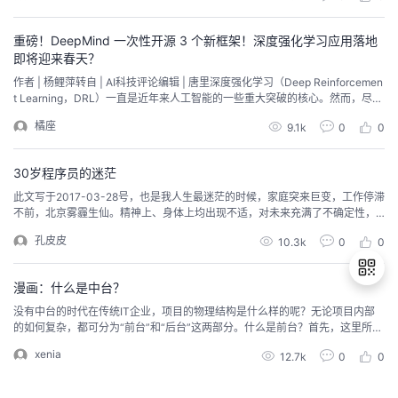
改，但过不了几天又会复原。为了迫切改变这个状况，但又不想和新认识的同
学扯，于是决定用技术方案解决。01可当时的家当只有一部...
重磅！DeepMind 一次性开源 3 个新框架！深度强化学习应用落地
即将迎来春天？
作者 | 杨鲤萍转自 | AI科技评论编辑 | 唐里深度强化学习（Deep Reinforcemen
t Learning，DRL）一直是近年来人工智能的一些重大突破的核心。然而，尽管
DRL 有了很大的进步，但由于缺乏工具和库，DRL 方法在主流解决方案中仍然
橘座
9.1k
0
0
难以应用。因此，DRL 仍然主要是以研究形式存在，并没有在现实世界看到许
多采用机器学习的应用方案；而解决这个问题就需要更好的工具和框架...
30岁程序员的迷茫
此文写于2017-03-28号，也是我人生最迷茫的时候，家庭突来巨变，工作停滞
不前，北京雾霾生仙。精神上、身体上均出现不适，对未来充满了不确定性，
甚至想逃离北京，去上海或者杭州。后来终于冬天过去春天到来，雾霾也散
孔皮皮
10.3k
0
0
了，自己慢慢的走出了那个困境，到今年的7月份还换了工作，每天都很充实，
也没时间迷茫，或者切换到另外一种迷茫中去了。原文名叫：《你看那个人他
像一条狗》，取名来源于《大话西游》向星爷致敬...
漫画：什么是中台？
没有中台的时代在传统IT企业，项目的物理结构是什么样的呢？无论项目内部
的如何复杂，都可分为“前台”和“后台”这两部分。什么是前台？首先，这里所说
退
的“前台”和“前端”并不是一回事。所谓前台即包括各种和用户直接交互的界面，
xenia
12.7k
0
0
出
比如web页面，手机app；也包括服务端各种实时响应用户请求的业务逻辑，比
如商品查询、订单系统等等。什么是后台？后台并不直接面向用户，而是面向
登
运营人员的配置管理系统，比如商品管...
录