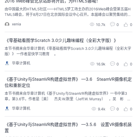
2016 iWeb峰会北京站即将开启，为HTML5娜喊！
由中国最大的HTML5社区——HTML5梦工场主办的2016iWeb峰会暨第五届H
TML5峰会，将于8月27日在北京国际会议中心召开。本届峰会以聚势集结的姿
态，力邀所有致力于HTML5实践的企业、个人以及广大开发者们共同探讨，为
xenia
10.7k
0
0
HTML5全面发展娜喊！6月4日，国内首场三大主站之一的上海已完美帷幕，参
会人员2656人，嘉宾演讲30余场，晚间攻城师嘉年华活动更是将活动推向高
潮。（6月4日，第五...
《零基础看图学Scratch 3.0少儿趣味编程（全彩大字版）》
本节书摘来自华章计算机《零基础看图学Scratch 3.0少儿趣味编程（全彩大字
版）》 一作者是快学习教育 。
华章计算机
16.9k
0
0
《基于Unity与SteamVR构建虚拟世界》 —3.6 SteamVR摄像机定
位和重新定位
本节书摘来自华章计算机《基于Unity与SteamVR构建虚拟世界》一书中第3
章，第3.6节，作者是［美］ 杰夫·W.默里（Jeff.W. Murray） ，吴 彬
陈 寿 张雅玲 林 薇 苏晓航 译。
华章计算机
9.4k
0
0
《基于Unity与SteamVR构建虚拟世界》 —3.5.6 设置VR摄像机装
置