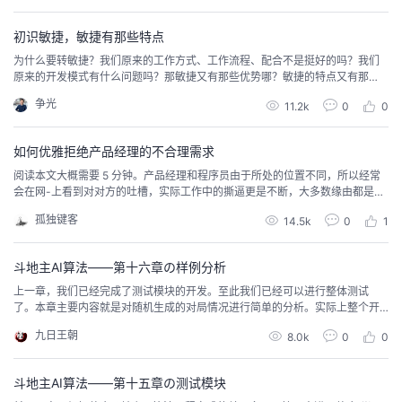
持
建
号，从防沉迷系统开启的那一天，都需要重新验证身份信息，确认人证一致之
证
实
的
后才能进入游戏。如果身份信息显示未成年，在游戏时间和游戏...
初识敏捷，敏捷有那些特点
议
验
收
为什么要转敏捷？我们原来的工作方式、工作流程、配合不是挺好的吗？我们
原来的开发模式有什么问题吗？那敏捷又有那些优势哪？敏捷的特点又有那
些？我不懂，能不能让我真切的感受一下敏捷的魅力？听说敏捷就是快速迭
藏
争光
11.2k
0
0
代，小步快跑，请问什么是快速迭代？什么又是小步快跑？
如何优雅拒绝产品经理的不合理需求
阅读本文大概需要 5 分钟。产品经理和程序员由于所处的位置不同，所以经常
会在网-上看到对对方的吐槽，实际工作中的撕逼更是不断，大多数缘由都是因
为需求不合理而无法实现。面对这些需求，程序员往往会处于一个难堪的境
孤独键客
14.5k
0
1
地。然而，大多数时候程序员的问题在于对于产品经理提出的任何需求，都不
能以道理反驳，而只是以直觉说：『我觉得不行』、『我觉得用户没有这个需
求』、『我不管我不做』。如果你认为这个需求不合理，...
斗地主AI算法——第十六章の样例分析
上一章，我们已经完成了测试模块的开发。至此我们已经可以进行整体测试
了。本章主要内容就是对随机生成的对局情况进行简单的分析。实际上整个开
发过程绝大部分时间都是用在样例分析上，通过样例给出的返回操作分析自己
九日王朝
8.0k
0
0
设计的策略是否合理，然后不断的调整策略，调整权值等等。这个过程持续了
蛮久的，而且很多地方都反复的修改，感觉git都快要被我玩坏了。下面具体拿
出一组测试数据进行简单的分析发牌阶段：0号玩家牌为：...
斗地主AI算法——第十五章の测试模块